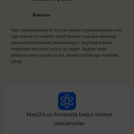
Reklama
Sayt materiallaridan to‘liq yoki qisman foydalanilganda veb-
sayt manzili ko‘rsatilishi shart! Barcha huquqlar amaldagi
qonunchilikka binoan himoyalangan. Saytdagi barcha
materiallar ma’lumot uchun qo‘yilgan. Agarda sizda
jiddiyroq savol paydo bo‘lsa, albatta shifokorga murojaat
qiling!
Med24.uz ilovasida bepul onlayn
maslahatlar