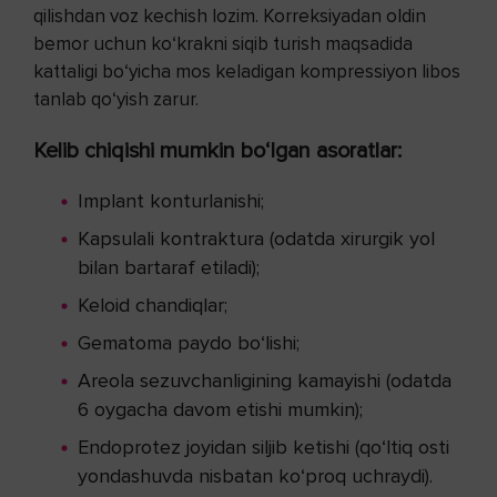
qilishdan voz kechish lozim. Korreksiyadan oldin
bemor uchun ko‘krakni siqib turish maqsadida
kattaligi bo‘yicha mos keladigan kompressiyon libos
tanlab qo‘yish zarur.
Kelib chiqishi mumkin bo‘lgan asoratlar:
Implant konturlanishi;
Kapsulali kontraktura (odatda xirurgik yol
bilan bartaraf etiladi);
Keloid chandiqlar;
Gematoma paydo bo‘lishi;
Areola sezuvchanligining kamayishi (odatda
6 oygacha davom etishi mumkin);
Endoprotez joyidan siljib ketishi (qo‘ltiq osti
yondashuvda nisbatan ko‘proq uchraydi).