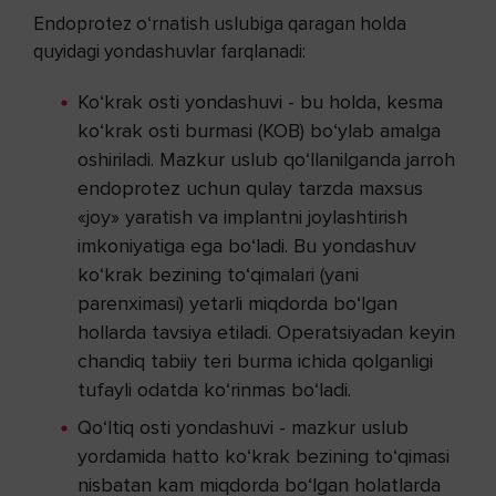
Endoprotez o‘rnatish uslubiga qaragan holda
quyidagi yondashuvlar farqlanadi:
Ko‘krak osti yondashuvi - bu holda, kesma
ko‘krak osti burmasi (KOB) bo‘ylab amalga
oshiriladi. Mazkur uslub qo‘llanilganda jarroh
endoprotez uchun qulay tarzda maxsus
«joy» yaratish va implantni joylashtirish
imkoniyatiga ega bo‘ladi. Bu yondashuv
ko‘krak bezining to‘qimalari (yani
parenximasi) yetarli miqdorda bo‘lgan
hollarda tavsiya etiladi. Operatsiyadan keyin
chandiq tabiiy teri burma ichida qolganligi
tufayli odatda ko‘rinmas bo‘ladi.
Qo‘ltiq osti yondashuvi - mazkur uslub
yordamida hatto ko‘krak bezining to‘qimasi
nisbatan kam miqdorda bo‘lgan holatlarda