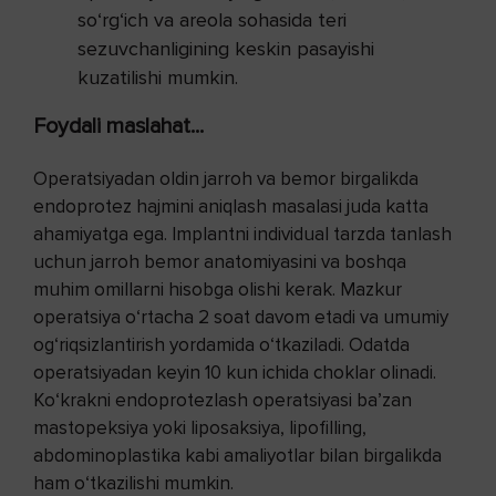
so‘rg‘ich va areola sohasida teri
sezuvchanligining keskin pasayishi
kuzatilishi mumkin.
Foydali maslahat...
Operatsiyadan oldin jarroh va bemor birgalikda
endoprotez hajmini aniqlash masalasi juda katta
ahamiyatga ega. Implantni individual tarzda tanlash
uchun jarroh bemor anatomiyasini va boshqa
muhim omillarni hisobga olishi kerak. Mazkur
operatsiya o‘rtacha 2 soat davom etadi va umumiy
og‘riqsizlantirish yordamida o‘tkaziladi. Odatda
operatsiyadan keyin 10 kun ichida choklar olinadi.
Ko‘krakni endoprotezlash operatsiyasi ba’zan
mastopeksiya yoki liposaksiya, lipofilling,
abdominoplastika kabi amaliyotlar bilan birgalikda
ham o‘tkazilishi mumkin.