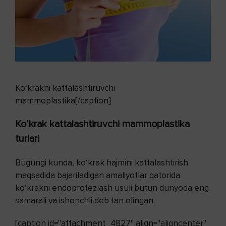
Ko‘krakni kattalashtiruvchi
mammoplastika[/caption]
Ko‘krak kattalashtiruvchi mammoplastika
turlari
Bugungi kunda, ko‘krak hajmini kattalashtirish
maqsadida bajariladigan amaliyotlar qatorida
ko‘krakni endoprotezlash usuli butun dunyoda eng
samarali va ishonchli deb tan olingan.
[caption id="attachment_4827" align="aligncenter"