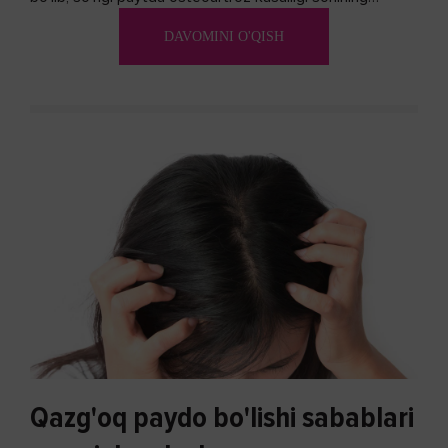
ko'payishi tendentsiyasi mavjud...
DAVOMINI O'QISH
Qazg'oq paydo bo'lishi sabablari