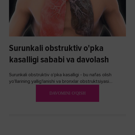
Surunkali obstruktiv o'pka
kasalligi sababi va davolash
Surunkali obstruktiv o'pka kasalligi - bu nafas olish
yo'llarining yallig'lanishi va bronxlar obstruktsiyasi
(shishishi) bilan tavsiflangan...
DAVOMINI O'QISH