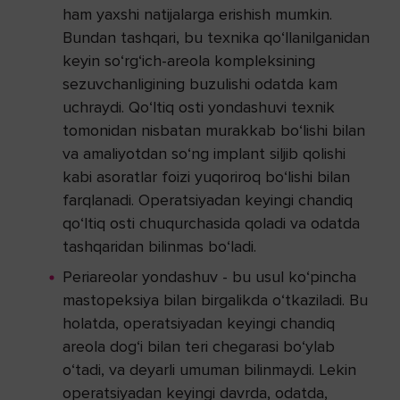
ham yaxshi natijalarga erishish mumkin.
Bundan tashqari, bu texnika qo‘llanilganidan
keyin so‘rg‘ich-areola kompleksining
sezuvchanligining buzulishi odatda kam
uchraydi. Qo‘ltiq osti yondashuvi texnik
tomonidan nisbatan murakkab bo‘lishi bilan
va amaliyotdan so‘ng implant siljib qolishi
kabi asoratlar foizi yuqoriroq bo‘lishi bilan
farqlanadi. Operatsiyadan keyingi chandiq
qo‘ltiq osti chuqurchasida qoladi va odatda
tashqaridan bilinmas bo‘ladi.
Periareolar yondashuv - bu usul ko‘pincha
mastopeksiya bilan birgalikda o‘tkaziladi. Bu
holatda, operatsiyadan keyingi chandiq
areola dog‘i bilan teri chegarasi bo‘ylab
o‘tadi, va deyarli umuman bilinmaydi. Lekin
operatsiyadan keyingi davrda, odatda,