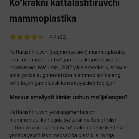
Ko‘krakni kattalashtiruvchi
mammoplastika
4.4 (22)
Kattalashtiruvchi (augmentatsion) mammoplastika
ham juda mashhur bo‘lgan plastik operatsiya deb
hisoblanadi. Ma’lumki, 2012 yilda amerikalik jarroxlar
amaliyotida augmentatsion mammoplastika eng
ko‘p bajarilgan plastik korreksiya deb topilgan.
Mazkur amaliyoti kimlar uchun mo‘ljallangan?
Kattalashtiruvchi yoki augmentatsion
mammoplastika haqida ba’tafsil ma’lumot olish
uchun va «kichik hajmli» ko‘krakning estetik shaklini
yanada yaxshilash maqsadida plastik jarrohga