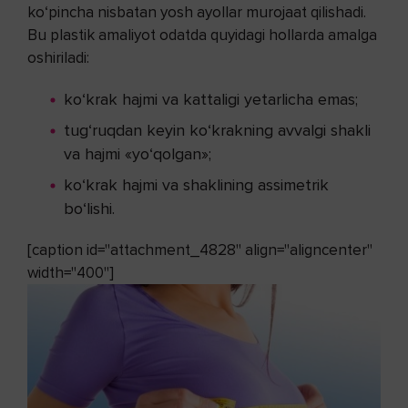
ko‘pincha nisbatan yosh ayollar murojaat qilishadi.
Bu plastik amaliyot odatda quyidagi hollarda amalga
oshiriladi:
ko‘krak hajmi va kattaligi yetarlicha emas;
tug‘ruqdan keyin ko‘krakning avvalgi shakli
va hajmi «yo‘qolgan»;
ko‘krak hajmi va shaklining assimetrik
bo‘lishi.
[caption id="attachment_4828" align="aligncenter"
width="400"]