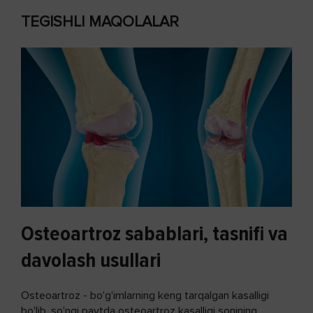
TEGISHLI MAQOLALAR
Osteoartroz sabablari, tasnifi va
davolash usullari
Osteoartroz - bo'g'imlarning keng tarqalgan kasalligi
bo'lib, so'ngi paytda osteoartroz kasalligi sonining