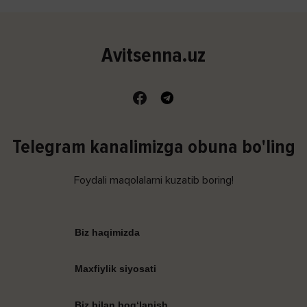
Avitsenna.uz
Telegram kanalimizga obuna bo'ling
Foydali maqolalarni kuzatib boring!
Biz haqimizda
Maxfiylik siyosati
Biz bilan bog‘lanish