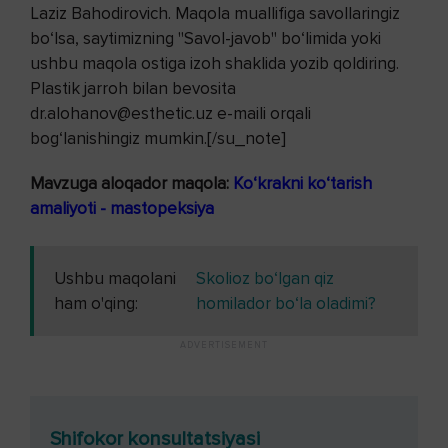
Laziz Bahodirovich. Maqola muallifiga savollaringiz
bo‘lsa, saytimizning "Savol-javob" bo‘limida yoki
ushbu maqola ostiga izoh shaklida yozib qoldiring.
Plastik jarroh bilan bevosita
dr.alohanov@esthetic.uz e-maili orqali
bog‘lanishingiz mumkin.[/su_note]
Mavzuga aloqador maqola:
Ko‘krakni ko‘tarish
amaliyoti - mastopeksiya
Ushbu maqolani
Skolioz bo‘lgan qiz
ham o'qing:
homilador bo‘la oladimi?
Shifokor konsultatsiyasi