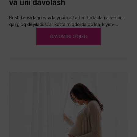
va uni davolash
Bosh terisidagi mayda yoki katta teri bo’laklari ajralishi -
qazg’oq deyiladi. Ular katta miqdorda bo’lsa, kiyim-
kechakka tushib, yoqimsiz...
DAVOMINI O'QISH