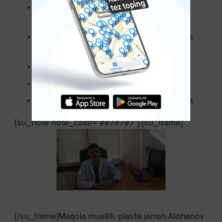
Bir yildan kam bo’lgan muddat ichida
homiladorlik rejalashtirilganda;
Endokrin tizimining kasalliklari aniqlangan
holatlarda;
Qon ivishi buzulishida;
Qandli diabet
kasalligida;
Keloidozga moyillik aniqlangan holatlarda.
[su_note note_color="#e7e7e7"] [su_frame]
[/su_frame]Maqola muallifi, plastik jarroh Alohanov