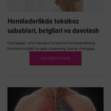
Homiladorlikda toksikoz
sabablari, belgilari va davolash
Darhaqiqat, erta toksikoz ko'pincha homiladorlikning
boshida ko'plab bo’lajak onalarning doimiy sherigiga
aylanadi. Ushbu noxush alomatlardan xalos bo'lishning
DAVOMINI O'QISH
biron bir usuli bormi?