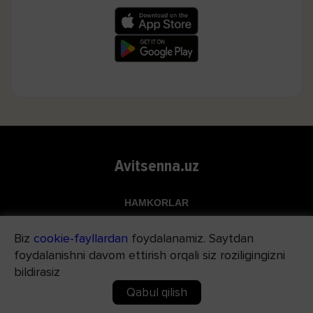
Avitsenna.uz
HAMKORLAR
Top.uz
Biz
cookie-fayllardan
foydalanamiz. Saytdan
Apteka.uz
foydalanishni davom ettirish orqali siz roziligingizni
Med24.uz
bildirasiz
Qabul qilish