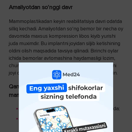
Amaliyotdan so‘nggi davr
Mammoplastikadan keyin reabilitatsiya davri odatda
silliq kechadi. Amaliyotdan so‘ng bemor bir necha oy
davomida maxsus kompression libos kiyib yurishi
juda muximdir. Bu implantni joyidan siljib ketishining
oldini olish maqsadida tavsiya qilinadi. Birinchi oylar
ichida bemorlar avtomashina haydamasligi lozim,
chunki bexosdan, xavfsizlik kamari ham implantni
joyi o‘zgarib qolishiga sabab bo‘lib qolishi mumkin.
Qanday holatlarda kattalashtiruvchi
mammoplastika tavsiya etilmaydi?
Infektsion kasalliklar aniqlangan holatlarda;
Og’ir somatik patologiya aniqlangan
holatlarda;