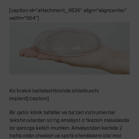
[caption id="attachment_4826" align="aligncenter"
width="564"]
Ko‘krakni kattalashtirishda ishlatiluvchi
implant[/caption]
Bir qator klinik tahlillar va ba’zan instrumental
tekshiruvlardan so‘ng amaliyot o‘tkazish masalasida
bir qarorga kelish mumkin. Amaliyotdan kamida 2
hafta oldin chekish va spirtli ichimliklarni iste’mol