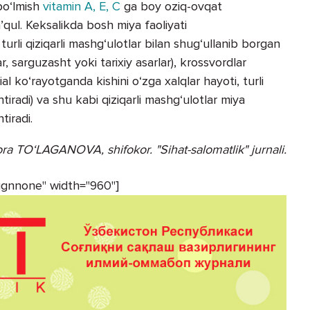
bo‘lmish
vitamin A, E, C
ga boy oziq-ovqat
’qul. Keksalikda bosh miya faoliyati
urli qiziqarli mashg‘ulotlar bilan shug‘ullanib borgan
r, sarguzasht yoki tarixiy asarlar), krossvordlar
rial ko‘rayotganda kishini o‘zga xalqlar hayoti, turli
ntiradi) va shu kabi qiziqarli mashg‘ulotlar miya
tiradi.
ora TO‘LAGANOVA,
shifokor. "Sihat-salomatlik" jurnali.
lignnone" width="960"]