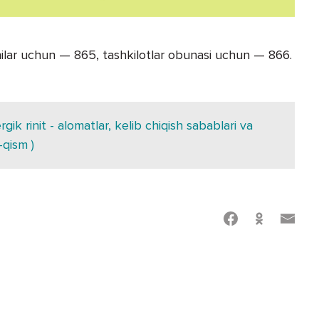
ilar uchun — 865, tashkilotlar obunasi uchun — 866.
gik rinit - alomatlar, kelib chiqish sabablari va
-qism )