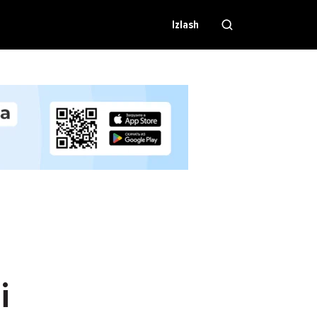
Izlash
i