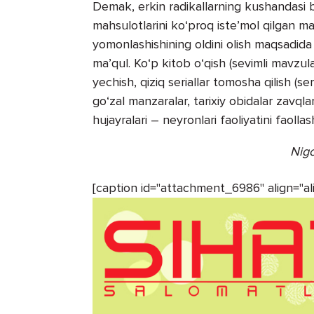
Demak, erkin radikallarning kushandasi 
mahsulotlarini ko‘proq iste’mol qilgan ma
yomonlashishining oldini olish maqsadida t
ma’qul. Ko‘p kitob o‘qish (sevimli mavzula
yechish, qiziq seriallar tomosha qilish (se
go‘zal manzaralar, tarixiy obidalar zavqla
hujayralari – neyronlari faoliyatini faollash
Nig
[caption id="attachment_6986" align="a