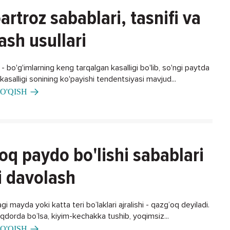
artroz sabablari, tasnifi va
ash usullari
 bo'g'imlarning keng tarqalgan kasalligi bo'lib, so'ngi paytda
asalligi sonining ko'payishi tendentsiyasi mavjud...
O'QISH
oq paydo bo'lishi sabablari
i davolash
gi mayda yoki katta teri bo’laklari ajralishi - qazg’oq deyiladi.
iqdorda bo’lsa, kiyim-kechakka tushib, yoqimsiz...
O'QISH