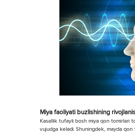
Miya faoliyati buzlishining rivojlani
Kasallik tufayli bosh miya qon tomirlari t
vujudga keladi. Shuningdek, mayda qon tom