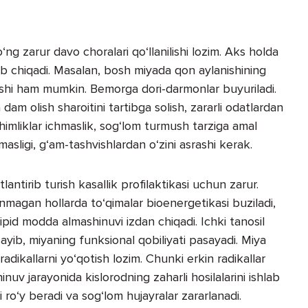
ng zarur davo choralari qo‘llanilishi lozim. Aks holda
elib chiqadi. Masalan, bosh miyada qon aylanishining
kelishi ham mumkin. Bemorga dori-darmonlar buyuriladi.
m olish sharoitini tartibga solish, zararli odatlardan
chimliklar ichmaslik, sog‘lom turmush tarziga amal
asligi, g‘am-tashvishlardan o‘zini asrashi kerak.
lantirib turish kasallik profilaktikasi uchun zarur.
nmagan hollarda to‘qimalar bioenergetikasi buziladi,
 lipid modda almashinuvi izdan chiqadi. Ichki tanosil
sayib, miyaning funksional qobiliyati pasayadi. Miya
radikallarni yo‘qotish lozim. Chunki erkin radikallar
nuv jarayonida kislorodning zaharli hosilalarini ishlab
i ro‘y beradi va sog‘lom hujayralar zararlanadi.