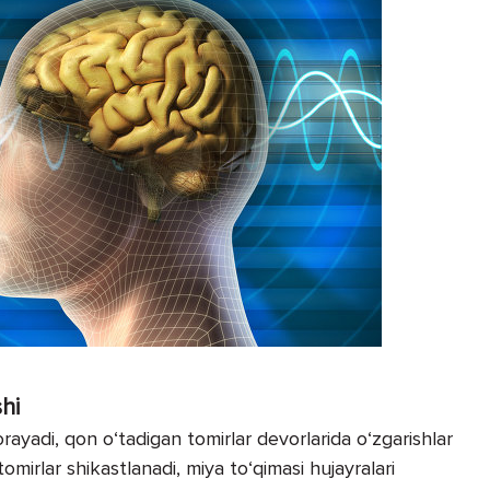
shi
orayadi, qon o‘tadigan tomirlar devorlarida o‘zgarishlar
irlar shikastlanadi, miya to‘qimasi hujayralari