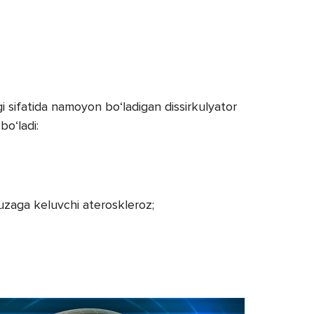
gi sifatida namoyon bo‘ladigan dissirkulyator
bo‘ladi:
yuzaga keluvchi ateroskleroz;