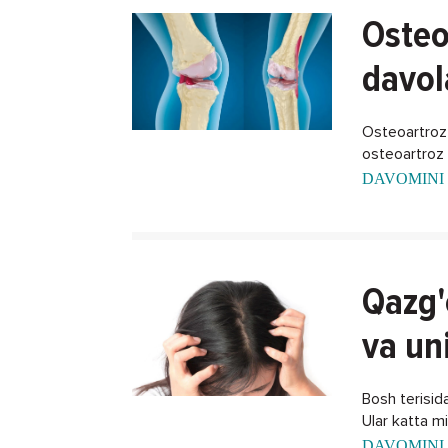
Osteo
davol
Osteoartroz -
osteoartroz k
DAVOMINI 
Qazg'
va un
Bosh terisida
Ular katta m
DAVOMINI 