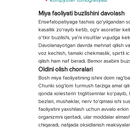
Miya faoliyati buzlishini davolash
Ensefalopatiyaga tashxis qo‘yilgandan so‘
kasallik zo‘rayib ketib, og‘ir asoratlar k
o‘tkir buzilishi, ya’ni insultlar vujudga 
Davolanayotgan davrda mehnat qilish va da
voz kechish, tamaki chekmaslik, spirtli i
qilish ham naf beradi. Bemor asabini buzm
Oldini olish choralari
Bosh miya faoliyatining ishini doim rag‘bat
Chunki sog‘lom turmush tarziga amal qili
qonda xolesterin triglitserinlar ko‘payib,
bezlari, mushaklar, nerv to‘qimasi ishi su
faoliyatini yaxshilash uchun avvalo erkin 
organizmni qaritadi, ular moddalar almashi
chiqaradi, natijada oksidlanish reaksiyalar