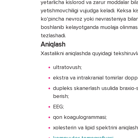
yetarlicha kislorod va zarur moddalar bil
yetishmovchiligi vujudga keladi. Keksa ki
ko‘pincha nevroz yoki nevrasteniya bilan
boshlanib kelayotganda muolaja olinmasa,
tezlashadi.
Aniqlash
Xastalikni aniqlashda quyidagi tekshiruv
ultratovush;
ekstra va intrakranial tomirlar doppl
dupleks skanerlash usulida braxio-s
berish;
EEG;
qon koagulogrammasi;
xolesterin va lipid spektrini aniqlas
kompyuter tomografiyasi
.