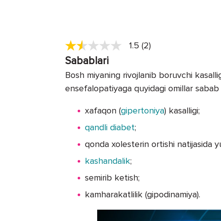
1.5 (2)
Sabablari
Bosh miyaning rivojlanib boruvchi kasalli
ensefalopatiyaga quyidagi omillar sabab 
xafaqon (
gipertoniya
) kasalligi;
qandli diabet
;
qonda xolesterin ortishi natijasida 
kashandalik
;
semirib ketish;
kamharakatlilik (gipodinamiya).