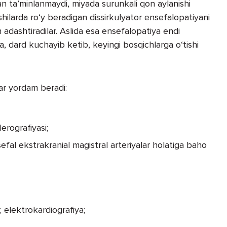
an ta’minlanmaydi, miyada surunkali qon aylanishi
shilarda ro‘y beradigan dissirkulyator ensefalopatiyani
 adashtiradilar. Aslida esa ensefalopatiya endi
 dard kuchayib ketib, keyingi bosqichlarga o‘tishi
lar yordam beradi:
erografiyasi;
efal ekstrakranial magistral arteriyalar holatiga baho
h; elektrokardiografiya;