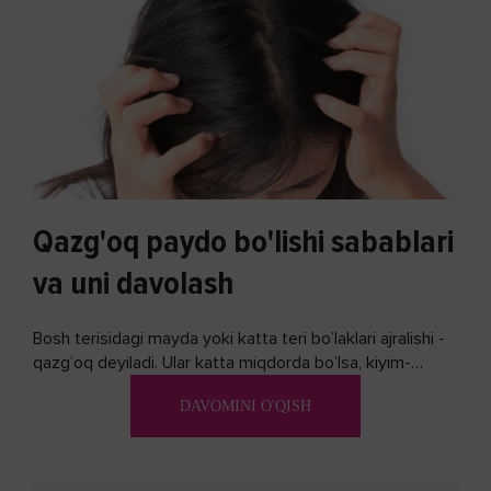
Qazg'oq paydo bo'lishi sabablari
va uni davolash
Bosh terisidagi mayda yoki katta teri bo’laklari ajralishi -
qazg’oq deyiladi. Ular katta miqdorda bo’lsa, kiyim-
kechakka tushib, yoqimsiz...
DAVOMINI O'QISH