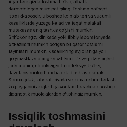
Agar teringizda toshma bo'lsa, albatta
dermatologga murojaat qiling. Toshma nafaqat
issiqlikka xosdir, u boshqa ko'plab teri va yuqumli
kasalliklarda yuzaga keladi va faqat malakali
mutaxassis aniq tashxis qo'yishi mumkin.
Shifokoringiz, klinikada yoki tibbiy laboratoriyada
o'tkazilishi mumkin bo'lgan bir qator testlarni
tayinlashi mumkin. Kasallikning avj olishiga yo'l
qo'ymaslik va uning sabablarini o'z vaqtida aniqlash
juda muhim, chunki agar bu infeksiya bo'lsa,
davolanishni iloji boricha erta boshlash kerak.
Shuningdek, laboratoriyada siz nima uchun terlash
ko'payganini aniqlashga yordam beradigan boshqa
diagnostik muolajalardan o'tishingiz mumkin.
Issiqlik toshmasini