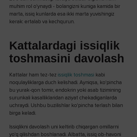
muhim rol o'ynaydi - bolangizni kuniga kamida bir
marta, issiq kunlarda esa ikki marta yuvishingiz
kerak: ertalab va kechqurun.
Kattalardagi issiqlik
toshmasini davolash
Kattalar ham tez-tez
issiqlik toshmasi
kabi
noqulayliklarga duch kelishadi. Ayniqsa, ko'pincha
bu yurak-qon tomir, endokrin yoki asab tizimining
surunkali kasalliklaridan aziyat chekadiganlarda
uchraydi. Ushbu buzilishlar ko'pincha terlash bilan
birga keladi.
Issiqlikni davolash uni keltirib chiqargan omillarni
yo'q qilishdan boshlanadi. Albatta, issiq ob-havoni