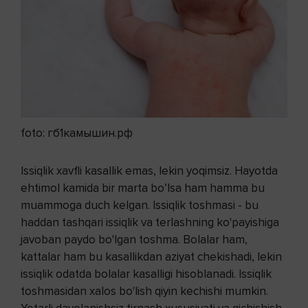
foto: гб1камышин.рф
Issiqlik xavfli kasallik emas, lekin yoqimsiz. Hayotda
ehtimol kamida bir marta bo’lsa ham hamma bu
muammoga duch kelgan. Issiqlik toshmasi - bu
haddan tashqari issiqlik va terlashning ko'payishiga
javoban paydo bo'lgan toshma. Bolalar ham,
kattalar ham bu kasallikdan aziyat chekishadi, lekin
issiqlik odatda bolalar kasalligi hisoblanadi. Issiqlik
toshmasidan xalos bo'lish qiyin kechishi mumkin.