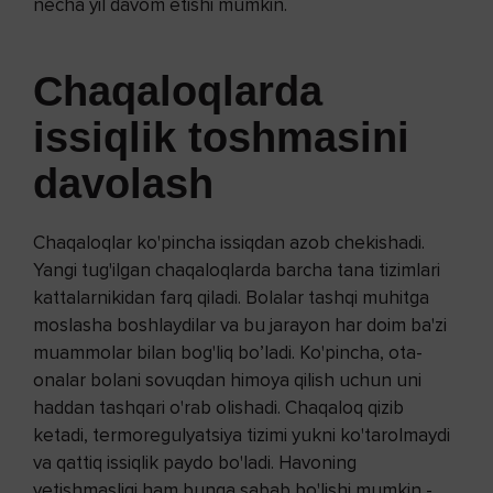
necha yil davom etishi mumkin.
Chaqaloqlarda
issiqlik toshmasini
davolash
Chaqaloqlar ko'pincha issiqdan azob chekishadi.
Yangi tug'ilgan chaqaloqlarda barcha tana tizimlari
kattalarnikidan farq qiladi. Bolalar tashqi muhitga
moslasha boshlaydilar va bu jarayon har doim ba'zi
muammolar bilan bog'liq bo’ladi. Ko'pincha, ota-
onalar bolani sovuqdan himoya qilish uchun uni
haddan tashqari o'rab olishadi. Chaqaloq qizib
ketadi, termoregulyatsiya tizimi yukni ko'tarolmaydi
va qattiq issiqlik paydo bo'ladi. Havoning
yetishmasligi ham bunga sabab bo'lishi mumkin -