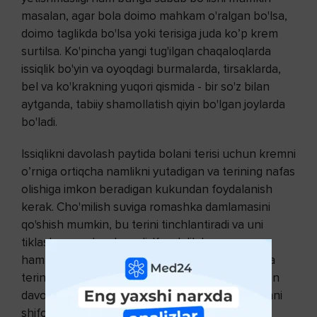
masalan, agar bola doimo mahkam o'ralgan bo'lsa,
doimo taglikda bo'lsa yoki terisiga juda ko’p krem
surtilsa. Ko'pincha yangi tug'ilgan chaqaloqlarda
issiqlik bo'yin va oyoqdagi burmalarda, tirsaklarda,
bel va ko'krakning yuqori qismida - bir so'z bilan
aytganda, tabiiy shamollatish qiyin bo'lgan joylarda
bo'ladi.
Issiqlikni davolash paytida bolani terisi uchun kremni
o’rniga ortiqcha namlikni yutadigan va terining nafas
olishiga imkon beradigan kukundan foydalanish
kerak. Cho'milish suviga romashka damlamasini
qo'shish mumkin, bu terini tinchlantiradi va uni
tiklashga yordam beradi. Kundalik havo
hammomlariga ehtiyoj haqida unutmang. Ba'zida
terini rux oksidi kukuni yoki salitsil-sink moyi bilan
davolash tavsiya etiladi, ammo bunday davolashni
shifokor tayinlashi kerak.