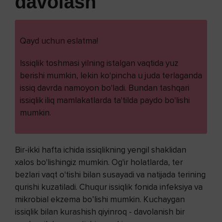
davolash
Qayd uchun eslatma!
Issiqlik toshmasi yilning istalgan vaqtida yuz
berishi mumkin, lekin ko'pincha u juda terlaganda
issiq davrda namoyon bo'ladi. Bundan tashqari
issiqlik iliq mamlakatlarda ta'tilda paydo bo'lishi
mumkin.
Bir-ikki hafta ichida issiqlikning yengil shaklidan
xalos bo'lishingiz mumkin. Og'ir holatlarda, ter
bezlari vaqt o'tishi bilan susayadi va natijada terining
qurishi kuzatiladi. Chuqur issiqlik fonida infeksiya va
mikrobial ekzema bo’lishi mumkin. Kuchaygan
issiqlik bilan kurashish qiyinroq - davolanish bir