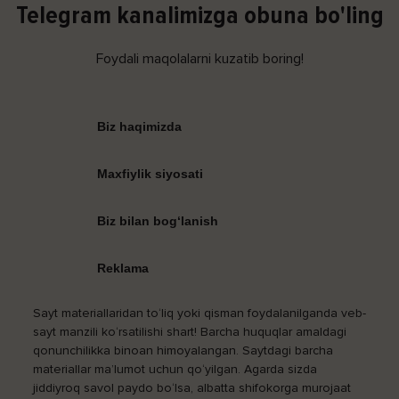
Telegram kanalimizga obuna bo'ling
Foydali maqolalarni kuzatib boring!
Biz haqimizda
Maxfiylik siyosati
Biz bilan bog‘lanish
Reklama
Sayt materiallaridan to‘liq yoki qisman foydalanilganda veb-
sayt manzili ko‘rsatilishi shart! Barcha huquqlar amaldagi
qonunchilikka binoan himoyalangan. Saytdagi barcha
materiallar ma’lumot uchun qo‘yilgan. Agarda sizda
jiddiyroq savol paydo bo‘lsa, albatta shifokorga murojaat