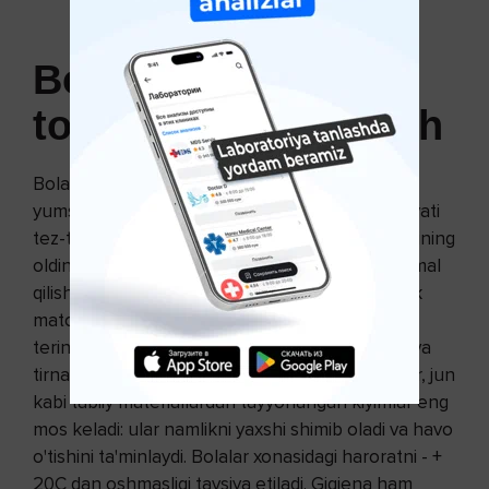
Bolalarda
issiqlik
toshmasini davolash
Bolalarning terisi kattalarga qaraganda ancha
yumshoq, shuning uchun ularda tirnash xususiyati
tez-tez uchraydi. Bolalarda issiqlik paydo bo'lishining
oldini olish uchun bir nechta oddiy qoidalarga amal
qilish kifoya. Birinchidan, bolangiz uchun sintetik
matolardan tikilgan kiyimlarni xarid qilmang, ular
terining normal shamollatilishiga xalaqit beradi va
tirnash xususiyatini keltirib chiqaradi. Paxta, zig'ir, jun
kabi tabiiy materiallardan tayyorlangan kiyimlar eng
mos keladi: ular namlikni yaxshi shimib oladi va havo
o'tishini ta'minlaydi. Bolalar xonasidagi haroratni - +
20C dan oshmasligi tavsiya etiladi. Gigiena ham