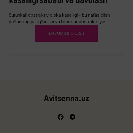
kasalligi sababi va davolash
Surunkali obstruktiv o'pka kasalligi - bu nafas olish
yo'llarining yallig'lanishi va bronxlar obstruktsiyasi
(shishishi) bilan tavsiflangan...
DAVOMINI O'QISH
Avitsenna.uz