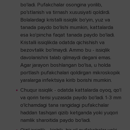
bo'ladi. Pufakchalar osongina yorilib,
po’stlanish va tirnash xususiyati qoldirdi.
Bolalardagi kristalli issiqlik bo'yin, yuz va
tanada paydo bo'lishi mumkin, kattalarda
esa ko'pincha faqat tanada paydo bo'ladi.
Kristalli issiqlikda odatda qichishish va
bezovtalik bo'lmaydi. Ammo bu - issiqlik
davolanishni talab qilmaydi degani emas.
Agar jarayon boshlangan bo'lsa, u holda
portlash pufakchalari qoldirgan mikroskopik
yaralarga infektsiya kirib borishi mumkin.
Chuqur issiqlik - odatda kattalarda oyoq, qo'l
va qorin terisi yuzasida paydo bo'ladi. 1-3 mm
o'lchamdagi tana rangidagi pufakchalar
haddan tashqari qizib ketganda yoki yuqori
namlik sharoitida paydo bo'ladi.
Qizil issiqlik - kichik, bir xil pufakchalar yoki