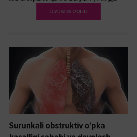
aylanadi. Ushbu noxush alomatlardan xalos bo'lishning
DAVOMINI O'QISH
biron bir usuli bormi?
Surunkali obstruktiv o'pka