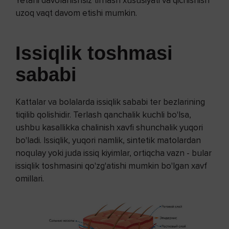
Yetarli davolanishsiz tirnash xususiyati va qichishish
uzoq vaqt davom etishi mumkin.
Issiqlik toshmasi
sababi
Kattalar va bolalarda issiqlik sababi ter bezlarining
tiqilib qolishidir. Terlash qanchalik kuchli bo'lsa,
ushbu kasallikka chalinish xavfi shunchalik yuqori
bo'ladi. Issiqlik, yuqori namlik, sintetik matolardan
noqulay yoki juda issiq kiyimlar, ortiqcha vazn - bular
issiqlik toshmasini qo'zg'atishi mumkin bo'lgan xavf
omillari.