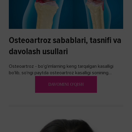
Osteoartroz sabablari, tasnifi va
davolash usullari
Osteoartroz - bo'g'imlarning keng tarqalgan kasalligi
bo'lib, so'ngi paytda osteoartroz kasalligi sonining
ko'payishi tendentsiyasi mavjud...
DAVOMINI O'QISH