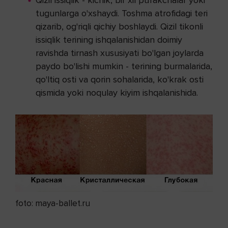
tugunlarga o'xshaydi. Toshma atrofidagi teri
qizarib, og'riqli qichiy boshlaydi. Qizil tikonli
issiqlik terining ishqalanishidan doimiy
ravishda tirnash xususiyati bo'lgan joylarda
paydo bo'lishi mumkin - terining burmalarida,
qo'ltiq osti va qorin sohalarida, ko'krak osti
qismida yoki noqulay kiyim ishqalanishida.
foto: maya-ballet.ru