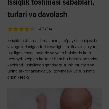
Issiqlik toshmasi sabablari,
turlari va davolash
4.3 (34)
Issiqlik toshmasi - terlashning ko'payishi natijasida
yuzaga keladigan teri kasalligi. Issiqlik ayniqsa yangi
tug'ilgan chaqaloqlarda va yosh bolalarda ko’p
uchraydi, ko'plab kattalar ham bu holatni boshdan
kechiradi. Issiqlikdan qanday qutulish mumkin va
uning takrorlanishiga yo'l qo'ymaslik uchun nima
qilish kerak?