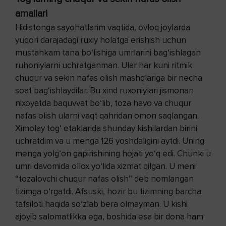
amallari
Hidistonga sayohatlarim vaqtida, ovloq joylarda
yuqori darajadagi ruxiy holatga erishish uchun
mustahkam tana bo‘lishiga umrlarini bag‘ishlagan
ruhoniylarni uchratganman. Ular har kuni ritmik
chuqur va sekin nafas olish mashqlariga bir necha
soat bag‘ishlaydilar. Bu xind ruxoniylari jismonan
nixoyatda baquvvat bo‘lib, toza havo va chuqur
nafas olish ularni vaqt qahridan omon saqlangan.
Ximolay tog‘ etaklarida shunday kishilardan birini
uchratdim va u menga 126 yoshdaligini aytdi. Uning
menga yolg‘on gapirishining hojati yo‘q edi. Chunki u
umri davomida ollox yo‘lida xizmat qilgan. U meni
“tozalovchi chuqur nafas olish” deb nomlangan
tizimga o‘rgatdi. Afsuski, hozir bu tizimning barcha
tafsiloti haqida so‘zlab bera olmayman. U kishi
ajoyib salomatlikka ega, boshida esa bir dona ham