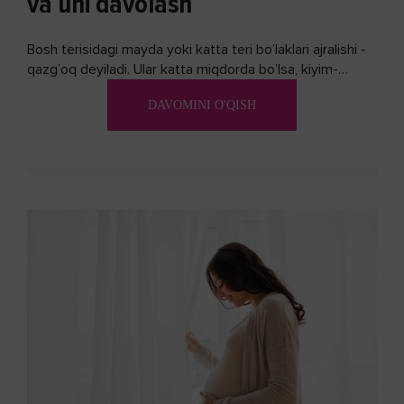
va uni davolash
Bosh terisidagi mayda yoki katta teri bo’laklari ajralishi -
qazg’oq deyiladi. Ular katta miqdorda bo’lsa, kiyim-
kechakka tushib, yoqimsiz...
DAVOMINI O'QISH