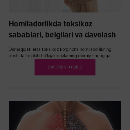
Homiladorlikda toksikoz
sabablari, belgilari va davolash
Darhaqiqat, erta toksikoz ko'pincha homiladorlikning
boshida ko'plab bo’lajak onalarning doimiy sherigiga
aylanadi. Ushbu noxush alomatlardan xalos bo'lishning
DAVOMINI O'QISH
biron bir usuli bormi?