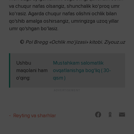
va chuqur nafas olsangiz, shunchalik ko‘proq umr
ko‘rasiz. Agarda chuqur nafas olishni ochlik bilan
qo‘shib amalga oshirsangiz, umringizga uzoq yillar
umr qo‘shgan bo‘lasiz.
©
Pol Bregg
«Ochlik mo‘jizasi» kitobi. Ziyouz.uz
Ushbu
Mustahkam salomatlik
maqolani ham
ovqatlanishga bog‘liq ( 30-
o'qing:
qism )
-
Reyting va sharhlar