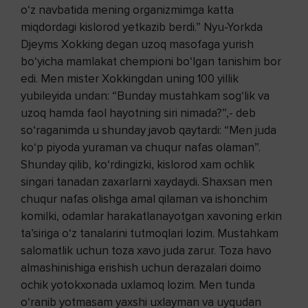
o‘z navbatida mening organizmimga katta
miqdordagi kislorod yetkazib berdi.” Nyu-Yorkda
Djeyms Xokking degan uzoq masofaga yurish
bo‘yicha mamlakat chempioni bo‘lgan tanishim bor
edi. Men mister Xokkingdan uning 100 yillik
yubileyida undan: “Bunday mustahkam sog‘lik va
uzoq hamda faol hayotning siri nimada?”,- deb
so‘raganimda u shunday javob qaytardi: “Men juda
ko‘p piyoda yuraman va chuqur nafas olaman”.
Shunday qilib, ko‘rdingizki, kislorod xam ochlik
singari tanadan zaxarlarni xaydaydi. Shaxsan men
chuqur nafas olishga amal qilaman va ishonchim
komilki, odamlar harakatlanayotgan xavoning erkin
ta’siriga o‘z tanalarini tutmoqlari lozim. Mustahkam
salomatlik uchun toza xavo juda zarur. Toza havo
almashinishiga erishish uchun derazalari doimo
ochik yotokxonada uxlamoq lozim. Men tunda
o‘ranib yotmasam yaxshi uxlayman va uyqudan