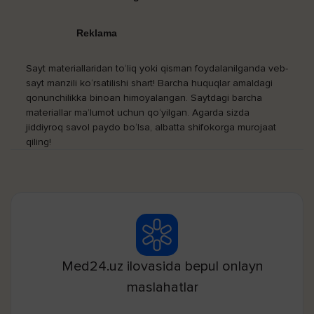
Reklama
Sayt materiallaridan to‘liq yoki qisman foydalanilganda veb-
sayt manzili ko‘rsatilishi shart! Barcha huquqlar amaldagi
qonunchilikka binoan himoyalangan. Saytdagi barcha
materiallar ma’lumot uchun qo‘yilgan. Agarda sizda
jiddiyroq savol paydo bo‘lsa, albatta shifokorga murojaat
qiling!
Med24.uz ilovasida bepul onlayn
maslahatlar