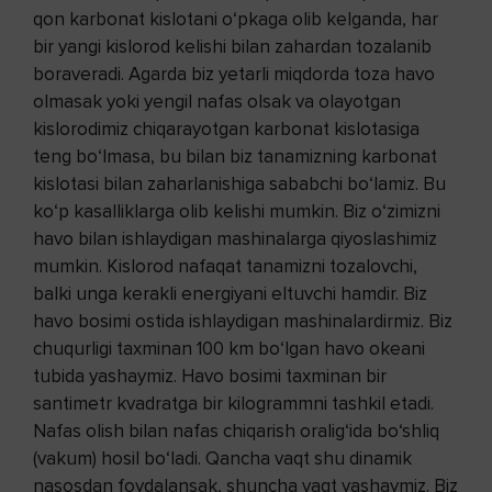
qon karbonat kislotani o‘pkaga olib kelganda, har
bir yangi kislorod kelishi bilan zahardan tozalanib
boraveradi. Agarda biz yetarli miqdorda toza havo
olmasak yoki yengil nafas olsak va olayotgan
kislorodimiz chiqarayotgan karbonat kislotasiga
teng bo‘lmasa, bu bilan biz tanamizning karbonat
kislotasi bilan zaharlanishiga sababchi bo‘lamiz. Bu
ko‘p kasalliklarga olib kelishi mumkin. Biz o‘zimizni
havo bilan ishlaydigan mashinalarga qiyoslashimiz
mumkin. Kislorod nafaqat tanamizni tozalovchi,
balki unga kerakli energiyani eltuvchi hamdir. Biz
havo bosimi ostida ishlaydigan mashinalardirmiz. Biz
chuqurligi taxminan 100 km bo‘lgan havo okeani
tubida yashaymiz. Havo bosimi taxminan bir
santimetr kvadratga bir kilogrammni tashkil etadi.
Nafas olish bilan nafas chiqarish oralig‘ida bo‘shliq
(vakum) hosil bo‘ladi. Qancha vaqt shu dinamik
nasosdan foydalansak, shuncha vaqt yashaymiz. Biz