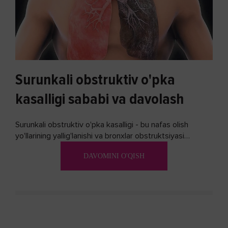
Surunkali obstruktiv o'pka
kasalligi sababi va davolash
Surunkali obstruktiv o'pka kasalligi - bu nafas olish
yo'llarining yallig'lanishi va bronxlar obstruktsiyasi
(shishishi) bilan tavsiflangan...
DAVOMINI O'QISH