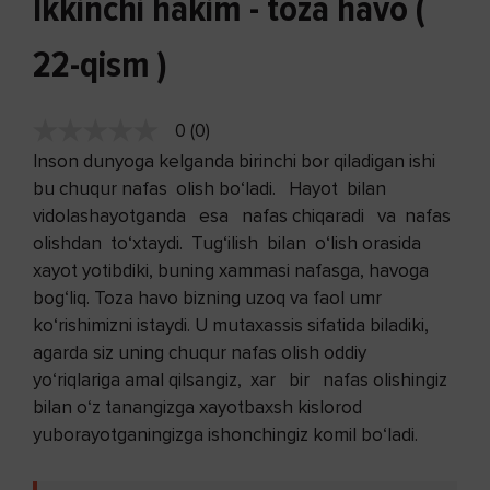
Ikkinchi hakim - toza havo (
22-qism )
0 (0)
Inson dunyoga kelganda birinchi bor qiladigan ishi
bu chuqur nafas olish bo‘ladi. Hayot bilan
vidolashayotganda esa nafas chiqaradi va nafas
olishdan to‘xtaydi. Tug‘ilish bilan o‘lish orasida
xayot yotibdiki, buning xammasi nafasga, havoga
bog‘liq. Toza havo bizning uzoq va faol umr
ko‘rishimizni istaydi. U mutaxassis sifatida biladiki,
agarda siz uning chuqur nafas olish oddiy
yo‘riqlariga amal qilsangiz, xar bir nafas olishingiz
bilan o‘z tanangizga xayotbaxsh kislorod
yuborayotganingizga ishonchingiz komil bo‘ladi.