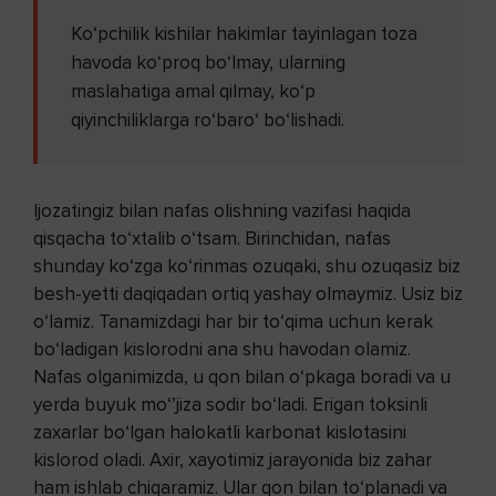
Ko‘pchilik kishilar hakimlar tayinlagan toza
havoda ko‘proq bo‘lmay, ularning
maslahatiga amal qilmay, ko‘p
qiyinchiliklarga ro‘baro‘ bo‘lishadi.
Ijozatingiz bilan nafas olishning vazifasi haqida
qisqacha to‘xtalib o‘tsam. Birinchidan, nafas
shunday ko‘zga ko‘rinmas ozuqaki, shu ozuqasiz biz
besh-yetti daqiqadan ortiq yashay olmaymiz. Usiz biz
o‘lamiz. Tanamizdagi har bir to‘qima uchun kerak
bo‘ladigan kislorodni ana shu havodan olamiz.
Nafas olganimizda, u qon bilan o‘pkaga boradi va u
yerda buyuk mo‘’jiza sodir bo‘ladi. Erigan toksinli
zaxarlar bo‘lgan halokatli karbonat kislotasini
kislorod oladi. Axir, xayotimiz jarayonida biz zahar
ham ishlab chiqaramiz. Ular qon bilan to‘planadi va