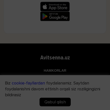
Avitsenna.uz
HAMKORLAR
Top.uz
Biz
cookie-fayllardan
foydalanamiz. Saytdan
Apteka.uz
foydalanishni davom ettirish orqali siz roziligingizni
Med24.uz
bildirasiz
Qabul qilish