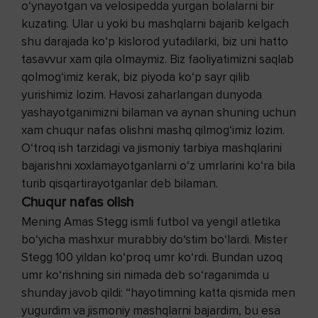
o‘ynayotgan va velosipedda yurgan bolalarni bir
kuzating. Ular u yoki bu mashqlarni bajarib kelgach
shu darajada ko‘p kislorod yutadilarki, biz uni hatto
tasavvur xam qila olmaymiz. Biz faoliyatimizni saqlab
qolmog‘imiz kerak, biz piyoda ko‘p sayr qilib
yurishimiz lozim. Havosi zaharlangan dunyoda
yashayotganimizni bilaman va aynan shuning uchun
xam chuqur nafas olishni mashq qilmog‘imiz lozim.
O‘troq ish tarzidagi va jismoniy tarbiya mashqlarini
bajarishni xoxlamayotganlarni o‘z umrlarini ko‘ra bila
turib qisqartirayotganlar deb bilaman.
Chuqur nafas olish
Mening Amas Stegg ismli futbol va yengil atletika
bo‘yicha mashxur murabbiy do‘stim bo‘lardi. Mister
Stegg 100 yildan ko‘proq umr ko‘rdi. Bundan uzoq
umr ko‘rishning siri nimada deb so‘raganimda u
shunday javob qildi: “hayotimning katta qismida men
yugurdim va jismoniy mashqlarni bajardim, bu esa