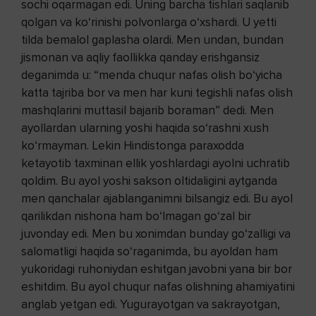
sochi oqarmagan edi. Uning barcha tishlari saqlanib
qolgan va ko‘rinishi polvonlarga o‘xshardi. U yetti
tilda bemalol gaplasha olardi. Men undan, bundan
jismonan va aqliy faollikka qanday erishgansiz
deganimda u: “menda chuqur nafas olish bo‘yicha
katta tajriba bor va men har kuni tegishli nafas olish
mashqlarini muttasil bajarib boraman” dedi. Men
ayollardan ularning yoshi haqida so‘rashni xush
ko‘rmayman. Lekin Hindistonga paraxodda
ketayotib taxminan ellik yoshlardagi ayolni uchratib
qoldim. Bu ayol yoshi sakson oltidaligini aytganda
men qanchalar ajablanganimni bilsangiz edi. Bu ayol
qarilikdan nishona ham bo‘lmagan go‘zal bir
juvonday edi. Men bu xonimdan bunday go‘zalligi va
salomatligi haqida so‘raganimda, bu ayoldan ham
yukoridagi ruhoniydan eshitgan javobni yana bir bor
eshitdim. Bu ayol chuqur nafas olishning ahamiyatini
anglab yetgan edi. Yugurayotgan va sakrayotgan,