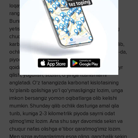
loqaydligimizdir. Barcha shaharlarni ko‘chalarida
rangsiz va ezilgan kishilarni uchratish mumkin.
Buning barchasiga sabab ularga kislorod
yetishmasligidir. Lekin ochlik vaqtida siz tananing
chuqur nafas olishi uchun imkon bermayotgan
karbonat kislotasidan xalos bo‘lasiz. Shunday qilib,
ochlik vaqtida, ertalab yoki kechqurun oz bo‘lsa-da,
piyoda sayr qilishingiz lozim. Faol inson bo‘lish
qoidasiga amal qiling. Bu toza havoga chiqish, sayr
qilish, yugurish, suzish, o‘yinga tushishlarni
anglatadi. O‘z tanangizda karbonat kislotasining
to‘planib qolishiga yo‘l qo‘ymasligingiz lozim, unga
imkon bersangiz yomon oqibatlarga olib kelishi
mumkin. Shunday qilib ochlik dasturiga amal qila
turib, kuniga 2-3 kilometrlik piyoda sayrni odat
qilmog‘imiz lozim. Ana shu sayr davomida sekin va
chuqur nafas olishga e’tibor qaratmog‘imiz lozim.
Men sizga aytganlarimni esga oling, qanchalik sekin