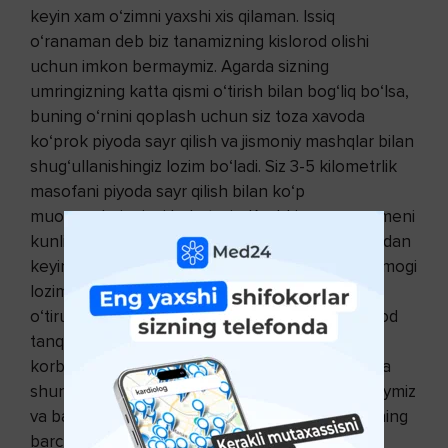
keyin xam o‘zimni yaxshi xis qilaman. Issiq
o‘ranaman deb biz tanamizning kislorod olishi
uchun imkon bermaymiz. Agarda sizning
umringizning katta qismi o‘tirish bilan bog‘liq bo‘lsa,
buning o‘rnini qoplash uchun siz toza xavoda
ko‘prok piyoda sayr qilish va jismoniy mashqlar bilan
shug‘ullanishingiz lozim bo‘ladi. Siz 3-5 kilometrlik
masofani piyoda sayr qilish bilan ko‘p
muommalaringizni hal etasiz. Kechki uzoq sayr meni
kunlik charchoqlardan xalos qiladi. Kechki ovqatdan
keyin har bir kishi uch kilometrlik piyoda sayr qilmogi
lozim deb hisoblayman. Bugungi kunda biz
o‘tiruvchilar irqi hisoblanamiz. Biz havo va kislorod
tanqisligini sezamiz. Biz o‘z tanamizdagi barcha
korbanat kislotasini chiqarib tashlay olmaymiz va
shuning uchun dam og‘riqlar, qiynoqlarga botgaymiz
va barvaqt qarib qolishga mubtalo bo‘lamiz. Buning
barchasiga sabab bizning o‘ta yalqov va