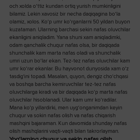
och xolda o‘ttiz kundan ortiq yurish mumkinligini
bilamiz. Lekin xavosiz bir necha daqiqagina bo‘la
olamiz, xolos. Ko‘p umr ko‘rganlarni 50 yildan buyon
kuzataman. Ularning barchasi sekin nafas oluvchilar
ekanligini aniqladim. Yana shuni xam aniqladimki,
odam qanchalik chuqur nafas olsa, bir daqiqada
shunchalik kam marta nafas oladi va shunchalik
umri uzun bo‘lar ekan. Tez-tez nafas oluvchilar kam
umr ko‘rar ekanlar. Bu hayvonot dunyosida xam o‘z
tasdig‘ini topadi. Masalan, quyon, dengiz cho‘chqasi
va boshqa barcha kemiruvchilar tez-tez nafas
oluvchilarga kiradi va bir daqiqada ko‘p marta nafas
oluvchilar hisoblanadi. Ular kam umr ko‘radilar.
Mana ko‘p yillardirki, men uyg‘onganimdan keyin
chuqur va sokin nafas olish va nafas chiqarish
mashqini bajaraman. Kun davomida shunday nafas
olish mashqlarini vaqti-vaqti bilan takrorlayman.
Yog‘larning chuqur va sekin nafas olish