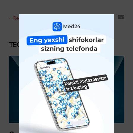
-
Reyting va sharhlar
TEGISHLI MAQOLALAR