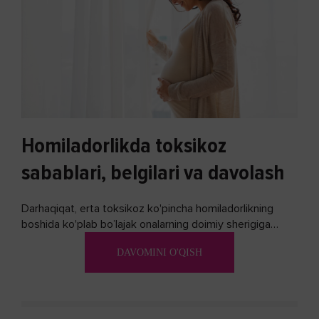
Homiladorlikda toksikoz
sabablari, belgilari va davolash
Darhaqiqat, erta toksikoz ko'pincha homiladorlikning
boshida ko'plab bo’lajak onalarning doimiy sherigiga
aylanadi. Ushbu noxush alomatlardan xalos bo'lishning
DAVOMINI O'QISH
biron bir usuli bormi?