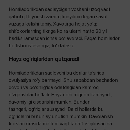
Homiladorlikdan saqlaydigan vositani uzoq vaqt
qabul qilib yurish zarar qilmaydimi degan savol
yuzaga kelishi tabiiy. Xavotirga hojat yo‘q:
shifokorlarning fikriga ko‘ra ularni hatto 20 yil
hadiksiramasdan ichsa bo‘laveradi. Faqat homilador
bo‘lishni istasangiz, to‘xtatasiz.
Hayz og‘riqlaridan qutqaradi
Homiladorlikdan saqlovchi bu dorilar ta’sirida
ovulyasiya ro‘y bermaydi. Shu sababdan bachadon
devori va bo‘shlig‘ida odatdagidan kamroq
o‘zgarishlar bo‘ladi. Hayz qoni miqdori kamayadi,
davomiyligi qisqarishi mumkin. Bundan
tashqari, og‘riqlar susayadi. Ba’zi hollarda bu
og‘riqlarni butunlay unutish mumkin. Davolanish
kurslari orasida ma’lum vaqt tanaffus qilinsagina