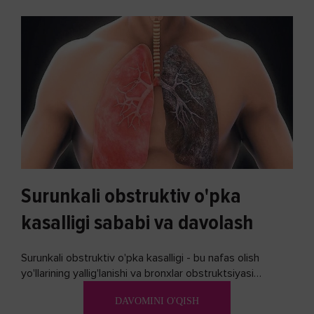
Surunkali obstruktiv o'pka
kasalligi sababi va davolash
Surunkali obstruktiv o'pka kasalligi - bu nafas olish
yo'llarining yallig'lanishi va bronxlar obstruktsiyasi
(shishishi) bilan tavsiflangan...
DAVOMINI O'QISH