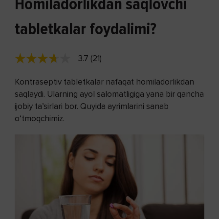
Homiladorlikdan saqlovchi
tabletkalar foydalimi?
3.7 (21)
Kontraseptiv tabletkalar nafaqat homiladorlikdan
saqlaydi. Ularning ayol salomatligiga yana bir qancha
ijobiy ta’sirlari bor. Quyida ayrimlarini sanab
o‘tmoqchimiz.