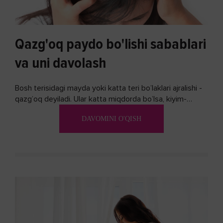
Qazg'oq paydo bo'lishi sabablari
va uni davolash
Bosh terisidagi mayda yoki katta teri bo’laklari ajralishi -
qazg’oq deyiladi. Ular katta miqdorda bo’lsa, kiyim-
kechakka tushib, yoqimsiz...
DAVOMINI O'QISH