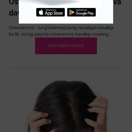
Osteoartroz sabablari, tasnifi va
davolash usullari
Osteoartroz - bo'g'imlarning keng tarqalgan kasalligi
bo'lib, so'ngi paytda osteoartroz kasalligi sonining
ko'payishi tendentsiyasi mavjud...
DAVOMINI O'QISH