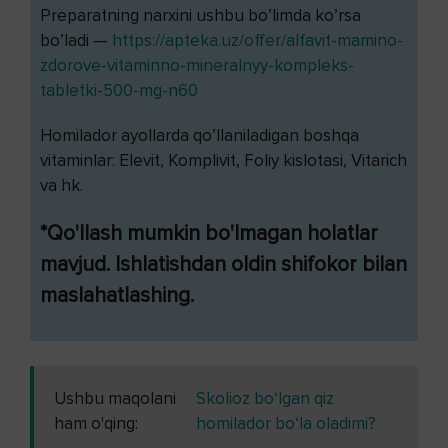
Preparatning narxini ushbu bo’limda ko’rsa
bo’ladi —
https://apteka.uz/offer/alfavit-mamino-
zdorove-vitaminno-mineralnyy-kompleks-
tabletki-500-mg-n60
Homilador ayollarda qo’llaniladigan boshqa
vitaminlar: Elevit, Komplivit, Foliy kislotasi, Vitarich
va hk.
*Qo'llash mumkin bo'lmagan holatlar
mavjud. Ishlatishdan oldin shifokor bilan
maslahatlashing.
Ushbu maqolani
Skolioz bo‘lgan qiz
ham o'qing:
homilador bo‘la oladimi?