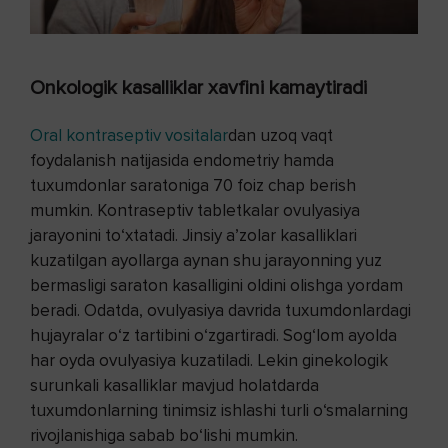
Onkologik kasalliklar xavfini kamaytiradi
Oral kontraseptiv vositalar
dan uzoq vaqt
foydalanish natijasida endometriy hamda
tuxumdonlar saratoniga 70 foiz chap berish
mumkin. Kontraseptiv tabletkalar ovulyasiya
jarayonini to‘xtatadi. Jinsiy a’zolar kasalliklari
kuzatilgan ayollarga aynan shu jarayonning yuz
bermasligi saraton kasalligini oldini olishga yordam
beradi. Odatda, ovulyasiya davrida tuxumdonlardagi
hujayralar o‘z tartibini o‘zgartiradi. Sog‘lom ayolda
har oyda ovulyasiya kuzatiladi. Lekin ginekologik
surunkali kasalliklar mavjud holatdarda
tuxumdonlarning tinimsiz ishlashi turli o‘smalarning
rivojlanishiga sabab bo‘lishi mumkin.