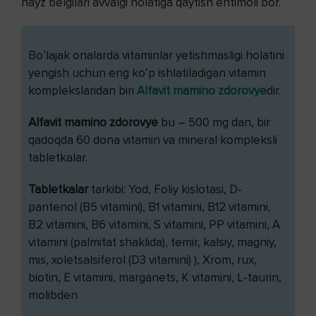
hayz belgilari avvalgi holatiga qaytish ehtimoli bor.
Bo’lajak onalarda vitaminlar yetishmasligi holatini
yengish uchun eng ko’p ishlatiladigan vitamin
komplekslaridan biri
Alfavit mamino zdorovye
dir.
Alfavit mamino zdorovye
bu – 500 mg dan, bir
qadoqda 60 dona vitamin va mineral kompleksli
tabletkalar.
Tabletkalar
tarkibi: Yod, Foliy kislotasi, D-
pantenol (B5 vitamini), B1 vitamini, B12 vitamini,
B2 vitamini, B6 vitamini, S vitamini, PP vitamini, A
vitamini (palmitat shaklida), temir, kalsiy, magniy,
mis, xoletsalsiferol (D3 vitamini) ), Xrom, rux,
biotin, E vitamini, marganets, K vitamini, L-taurin,
molibden