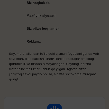
Biz haqimizda
Maxfiylik siyosati
Biz bilan bog‘lanish
Reklama
Sayt materiallaridan to‘liq yoki qisman foydalanilganda veb-
sayt manzili ko‘rsatilishi shart! Barcha huquqlar amaldagi
qonunchilikka binoan himoyalangan. Saytdagi barcha
materiallar ma’lumot uchun qo‘yilgan. Agarda sizda
jiddiyroq savol paydo bo‘lsa, albatta shifokorga murojaat
qiling!