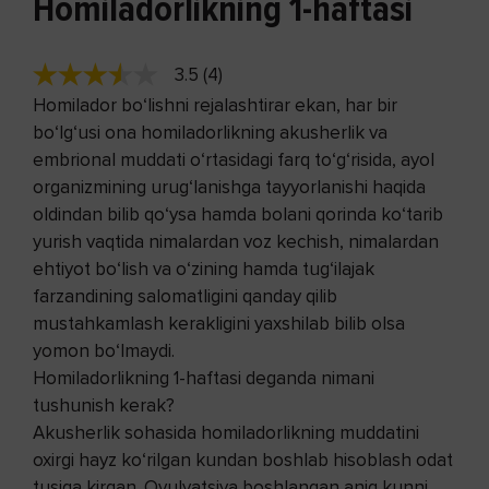
Homiladorlikning 1-haftasi
3.5 (4)
Homilador bo‘lishni rejalashtirar ekan, har bir
bo‘lg‘usi ona homiladorlikning akusherlik va
embrional muddati o‘rtasidagi farq to‘g‘risida, ayol
organizmining urug‘lanishga tayyorlanishi haqida
oldindan bilib qo‘ysa hamda bolani qorinda ko‘tarib
yurish vaqtida nimalardan voz kechish, nimalardan
ehtiyot bo‘lish va o‘zining hamda tug‘ilajak
farzandining salomatligini qanday qilib
mustahkamlash kerakligini yaxshilab bilib olsa
yomon bo‘lmaydi.
Homiladorlikning 1-haftasi deganda nimani
tushunish kerak?
Akusherlik sohasida homiladorlikning muddatini
oxirgi hayz ko‘rilgan kundan boshlab hisoblash odat
tusiga kirgan. Ovulyatsiya boshlangan aniq kunni,