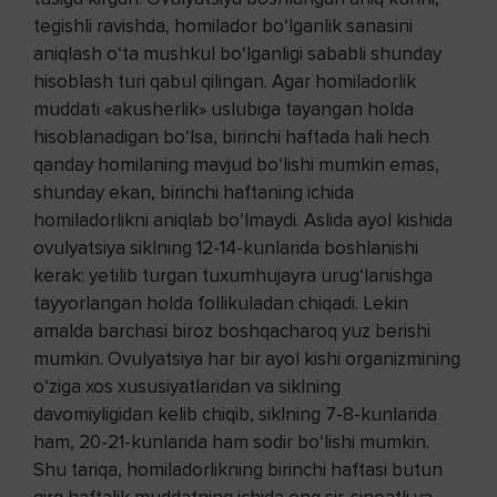
tegishli ravishda, homilador bo‘lganlik sanasini
aniqlash o‘ta mushkul bo‘lganligi sababli shunday
hisoblash turi qabul qilingan. Agar homiladorlik
muddati «akusherlik» uslubiga tayangan holda
hisoblanadigan bo‘lsa, birinchi haftada hali hech
qanday homilaning mavjud bo‘lishi mumkin emas,
shunday ekan, birinchi haftaning ichida
homiladorlikni aniqlab bo‘lmaydi. Aslida ayol kishida
ovulyatsiya siklning 12-14-kunlarida boshlanishi
kerak: yetilib turgan tuxumhujayra urug‘lanishga
tayyorlangan holda follikuladan chiqadi. Lekin
amalda barchasi biroz boshqacharoq yuz berishi
mumkin. Ovulyatsiya har bir ayol kishi organizmining
o‘ziga xos xususiyatlaridan va siklning
davomiyligidan kelib chiqib, siklning 7-8-kunlarida
ham, 20-21-kunlarida ham sodir bo‘lishi mumkin.
Shu tariqa, homiladorlikning birinchi haftasi butun