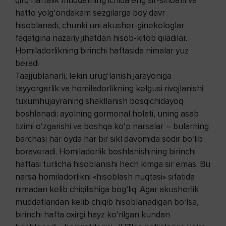
qirq haftalik muddatning ichida eng sir-sinoatli va
hatto yolg‘ondakam sezgilarga boy davr
hisoblanadi, chunki uni akusher-ginekologlar
faqatgina nazariy jihatdan hisob-kitob qiladilar.
Homiladorlikning birinchi haftasida nimalar yuz
beradi
Taajjublanarli, lekin urug‘lanish jarayoniga
tayyorgarlik va homiladorlikning kelgusi rivojlanishi
tuxumhujayraning shakllanish bosqichidayoq
boshlanadi: ayolning gormonal holati, uning asab
tizimi o‘zgarishi va boshqa ko‘p narsalar – bularning
barchasi har oyda har bir sikl davomida sodir bo‘lib
boraveradi. Homiladorlik boshlanishining birinchi
haftasi turlicha hisoblanishi hech kimga sir emas. Bu
narsa homiladorlikni «hisoblash nuqtasi» sifatida
nimadan kelib chiqilishiga bog‘liq. Agar akusherlik
muddatlaridan kelib chiqib hisoblanadigan bo‘lsa,
birinchi hafta oxirgi hayz ko‘rilgan kundan