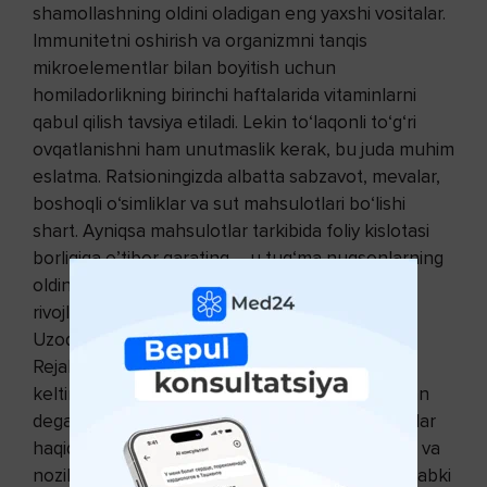
shamollashning oldini oladigan eng yaxshi vositalar.
Immunitetni oshirish va organizmni tanqis
mikroelementlar bilan boyitish uchun
homiladorlikning birinchi haftalarida vitaminlarni
qabul qilish tavsiya etiladi. Lekin to‘laqonli to‘g‘ri
ovqatlanishni ham unutmaslik kerak, bu juda muhim
eslatma. Ratsioningizda albatta sabzavot, mevalar,
boshoqli o‘simliklar va sut mahsulotlari bo‘lishi
shart. Ayniqsa mahsulotlar tarkibida foliy kislotasi
borligiga e’tibor qarating – u tug‘ma nuqsonlarning
oldini olishda va homilaning bir meyorda
rivojlanishiga yordam beradi.
Uzoq kutilgan mo‘’jiza!
Rejalashtirilgan homiladorlik doimo quvonch
keltiradi! Yaqin vaqt oralig‘ida homilador bo‘laman
degan hissiyot eng yaxshi va umidbaxsh o‘y-fikrlar
haqida xayol surishga majbur qiladigan ajoyib iliq va
nozik tuyg‘udir. Mayli, hali homiladorlikning dastlabki