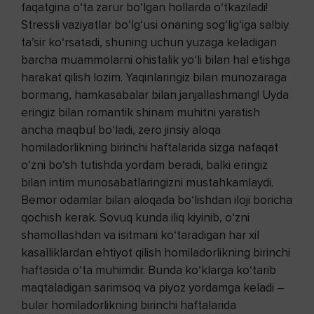
faqatgina o‘ta zarur bo‘lgan hollarda o‘tkaziladi!
Stressli vaziyatlar bo‘lg‘usi onaning sog‘lig‘iga salbiy
ta’sir ko‘rsatadi, shuning uchun yuzaga keladigan
barcha muammolarni ohistalik yo‘li bilan hal etishga
harakat qilish lozim. Yaqinlaringiz bilan munozaraga
bormang, hamkasabalar bilan janjallashmang! Uyda
eringiz bilan romantik shinam muhitni yaratish
ancha maqbul bo‘ladi, zero jinsiy aloqa
homiladorlikning birinchi haftalarida sizga nafaqat
o‘zni bo‘sh tutishda yordam beradi, balki eringiz
bilan intim munosabatlaringizni mustahkamlaydi.
Bemor odamlar bilan aloqada bo‘lishdan iloji boricha
qochish kerak. Sovuq kunda iliq kiyinib, o‘zni
shamollashdan va isitmani ko‘taradigan har xil
kasalliklardan ehtiyot qilish homiladorlikning birinchi
haftasida o‘ta muhimdir. Bunda ko‘klarga ko‘tarib
maqtaladigan sarimsoq va piyoz yordamga keladi –
bular homiladorlikning birinchi haftalarida