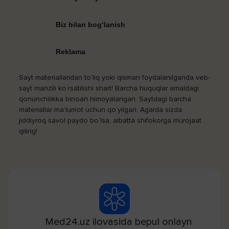
Biz bilan bog‘lanish
Reklama
Sayt materiallaridan to‘liq yoki qisman foydalanilganda veb-
sayt manzili ko‘rsatilishi shart! Barcha huquqlar amaldagi
qonunchilikka binoan himoyalangan. Saytdagi barcha
materiallar ma’lumot uchun qo‘yilgan. Agarda sizda
jiddiyroq savol paydo bo‘lsa, albatta shifokorga murojaat
qiling!
Med24.uz ilovasida bepul onlayn