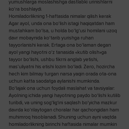
yumushlarga moslashishga dastlabki urinishlarni
ko‘ra boshlaydi.
Homiladorlikning 1-haftasida nimalar qilish kerak
Agar ayol, unda ona bo‘lish istagi haqiqatdan ham
mustahkam bo‘lsa, u holda bo‘lg‘usi homilani uzoq
davr mobaynida ko‘tarib yurishga ruhan
tayyorlanishi kerak. Ertaga ona bo‘laman degan
ayol yangi hayotni o‘z tanasida «kutib olish»ga
tayyor bo‘lishi, ushbu fikrni anglab yetishi,
mas’uliyatni his etishi lozim bo‘ladi. Zero, hozircha
hech kim bilmay turgan narsa yaqin orada ota-ona
uchun katta saodatga aylanishi mumkinda.
Bo‘lajak ona uchun foydali maslahat va tavsiyalar:
Ayolning ichida yangi hayotning paydo bo‘lishi kutilib
turibdi, va uning sog‘lig‘ini saqlash bo‘yicha mazkur
davrda ko‘rilaytogan choralar har qachongidan ham
muhimroq hisoblanadi. Shuning uchun ayni vaqtda
homiladorlikning birinchi haftasida nimalar mumkin