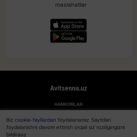
maslahatlar
Avitsenna.uz
HAMKORLAR
Top.uz
Biz
cookie-fayllardan
foydalanamiz. Saytdan
Apteka.uz
foydalanishni davom ettirish orqali siz roziligingizni
Med24.uz
bildirasiz