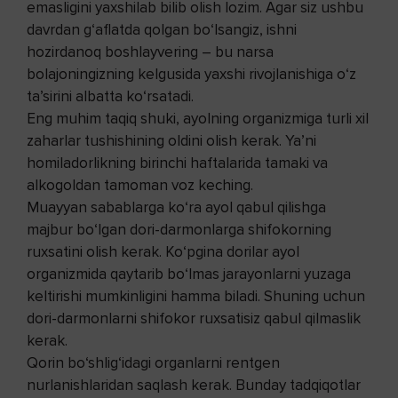
emasligini yaxshilab bilib olish lozim. Agar siz ushbu
davrdan g‘aflatda qolgan bo‘lsangiz, ishni
hozirdanoq boshlayvering – bu narsa
bolajoningizning kelgusida yaxshi rivojlanishiga o‘z
ta’sirini albatta ko‘rsatadi.
Eng muhim taqiq shuki, ayolning organizmiga turli xil
zaharlar tushishining oldini olish kerak. Ya’ni
homiladorlikning birinchi haftalarida tamaki va
alkogoldan tamoman voz keching.
Muayyan sabablarga ko‘ra ayol qabul qilishga
majbur bo‘lgan dori-darmonlarga shifokorning
ruxsatini olish kerak. Ko‘pgina dorilar ayol
organizmida qaytarib bo‘lmas jarayonlarni yuzaga
keltirishi mumkinligini hamma biladi. Shuning uchun
dori-darmonlarni shifokor ruxsatisiz qabul qilmaslik
kerak.
Qorin bo‘shlig‘idagi organlarni rentgen
nurlanishlaridan saqlash kerak. Bunday tadqiqotlar