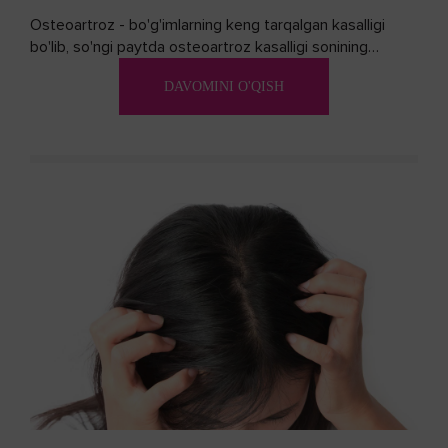
Osteoartroz - bo'g'imlarning keng tarqalgan kasalligi
bo'lib, so'ngi paytda osteoartroz kasalligi sonining
ko'payishi tendentsiyasi mavjud...
DAVOMINI O'QISH