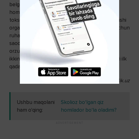
belgi-alomatlari bo‘lmasin, mayli, hali
homiladorlikning birinchi haftasidagi ertalabki
toksikoz sodir bo‘lmasin, lekin bu pallada ayol kishi
organizmining har bir hujayrasi avlod qoldirish uchun
ruhan tayyordir. Baxt, murg‘ak jonzot va
saodatmand oila qurish albatta ushaladigan
orzulardir.
Homiladorlik
testida ko‘rinish bergan
ikkinchi chiziqcha – yangi hayotning tug‘ilishi sari ilk
qadam!
Homiladorlik.uz
Ushbu maqolani
Skolioz bo‘lgan qiz
ham o'qing:
homilador bo‘la oladimi?