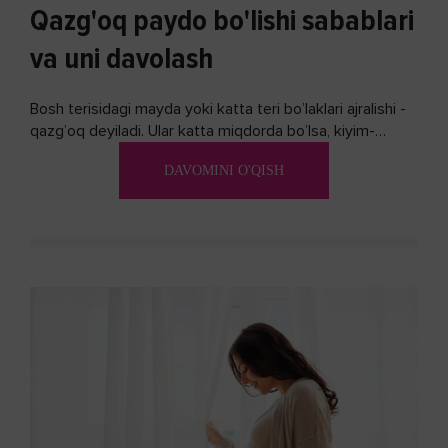
Qazg'oq paydo bo'lishi sabablari
va uni davolash
Bosh terisidagi mayda yoki katta teri bo’laklari ajralishi -
qazg’oq deyiladi. Ular katta miqdorda bo’lsa, kiyim-
kechakka tushib, yoqimsiz...
DAVOMINI O'QISH