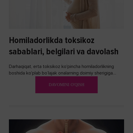
Homiladorlikda toksikoz
sabablari, belgilari va davolash
Darhaqiqat, erta toksikoz ko'pincha homiladorlikning
boshida ko'plab bo’lajak onalarning doimiy sherigiga
aylanadi. Ushbu noxush alomatlardan xalos bo'lishning
DAVOMINI O'QISH
biron bir usuli bormi?