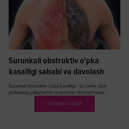
Surunkali obstruktiv o'pka
kasalligi sababi va davolash
Surunkali obstruktiv o'pka kasalligi - bu nafas olish
yo'llarining yallig'lanishi va bronxlar obstruktsiyasi
(shishishi) bilan tavsiflangan...
DAVOMINI O'QISH