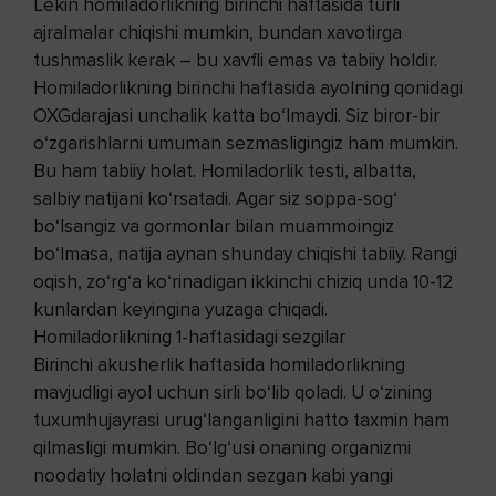
Lekin homiladorlikning birinchi haftasida turli
ajralmalar chiqishi mumkin, bundan xavotirga
tushmaslik kerak – bu xavfli emas va tabiiy holdir.
Homiladorlikning birinchi haftasida ayolning qonidagi
OXG
darajasi unchalik katta bo‘lmaydi. Siz biror-bir
o‘zgarishlarni umuman sezmasligingiz ham mumkin.
Bu ham tabiiy holat. Homiladorlik testi, albatta,
salbiy natijani ko‘rsatadi. Agar siz soppa-sog‘
bo‘lsangiz va gormonlar bilan muammoingiz
bo‘lmasa, natija aynan shunday chiqishi tabiiy. Rangi
oqish, zo‘rg‘a ko‘rinadigan ikkinchi chiziq unda 10-12
kunlardan keyingina yuzaga chiqadi.
Homiladorlikning 1-haftasidagi sezgilar
Birinchi akusherlik haftasida homiladorlikning
mavjudligi ayol uchun sirli bo‘lib qoladi. U o‘zining
tuxumhujayrasi urug‘langanligini hatto taxmin ham
qilmasligi mumkin. Bo‘lg‘usi onaning organizmi
noodatiy holatni oldindan sezgan kabi yangi