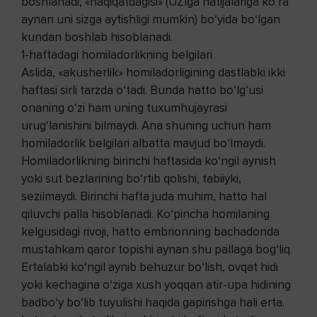
boshlanadi, «haqiqatdagisi» (UZIga natijalariga ko‘ra
aynan uni sizga aytishligi mumkin) bo‘yida bo‘lgan
kundan boshlab hisoblanadi.
1-haftadagi homiladorlikning belgilari
Aslida, «akusherlik» homiladorligining dastlabki ikki
haftasi sirli tarzda o‘tadi. Bunda hatto bo‘lg‘usi
onaning o‘zi ham uning tuxumhujayrasi
urug‘lanishini bilmaydi. Ana shuning uchun ham
homiladorlik belgilari albatta mavjud bo‘lmaydi.
Homiladorlikning birinchi haftasida ko‘ngil aynish
yoki sut bezlarining bo‘rtib qolishi, tabiiyki,
sezilmaydi. Birinchi hafta juda muhim, hatto hal
qiluvchi palla hisoblanadi. Ko‘pincha homilaning
kelgusidagi rivoji, hatto embrionning bachadonda
mustahkam qaror topishi aynan shu pallaga bog‘liq.
Ertalabki ko‘ngil aynib behuzur bo‘lish, ovqat hidi
yoki kechagina o‘ziga xush yoqqan atir-upa hidining
badbo‘y bo‘lib tuyulishi haqida gapirishga hali erta.