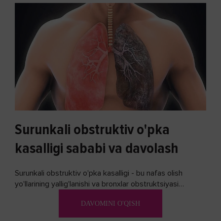
Surunkali obstruktiv o'pka
kasalligi sababi va davolash
Surunkali obstruktiv o'pka kasalligi - bu nafas olish
yo'llarining yallig'lanishi va bronxlar obstruktsiyasi
(shishishi) bilan tavsiflangan...
DAVOMINI O'QISH