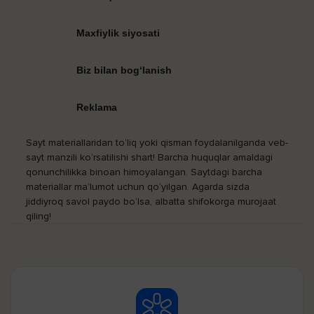
Maxfiylik siyosati
Biz bilan bog‘lanish
Reklama
Sayt materiallaridan to‘liq yoki qisman foydalanilganda veb-
sayt manzili ko‘rsatilishi shart! Barcha huquqlar amaldagi
qonunchilikka binoan himoyalangan. Saytdagi barcha
materiallar ma’lumot uchun qo‘yilgan. Agarda sizda
jiddiyroq savol paydo bo‘lsa, albatta shifokorga murojaat
qiling!