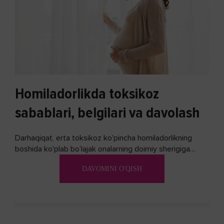
Homiladorlikda toksikoz
sabablari, belgilari va davolash
Darhaqiqat, erta toksikoz ko'pincha homiladorlikning
boshida ko'plab bo’lajak onalarning doimiy sherigiga
aylanadi. Ushbu noxush alomatlardan xalos bo'lishning
DAVOMINI O'QISH
biron bir usuli bormi?