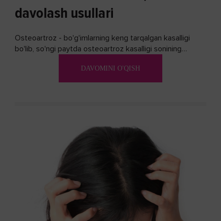
davolash usullari
Osteoartroz - bo'g'imlarning keng tarqalgan kasalligi
bo'lib, so'ngi paytda osteoartroz kasalligi sonining
ko'payishi tendentsiyasi mavjud...
DAVOMINI O'QISH