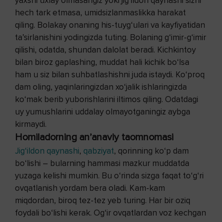
yaxshi uxlay olmasangiz yoki jig‘ildon qaynashi sizni
hech tark etmasa, umidsizlanmaslikka harakat
qiling. Bolakay onaning his-tuyg‘ulari va kayfiyatidan
ta’sirlanishini yodingizda tuting. Bolaning g‘imir-g‘imir
qilishi, odatda, shundan dalolat beradi. Kichkintoy
bilan biroz gaplashing, muddat hali kichik bo‘lsa
ham u siz bilan suhbatlashishni juda istaydi. Ko‘proq
dam oling, yaqinlaringizdan xo‘jalik ishlaringizda
ko‘mak berib yuborishlarini iltimos qiling. Odatdagi
uy yumushlarini uddalay olmayotganingiz aybga
kirmaydi.
Homiladorning an’anaviy taomnomasi
Jig‘ildon qaynashi
,
qabziyat
, qorinning ko‘p dam
bo‘lishi – bularning hammasi mazkur muddatda
yuzaga kelishi mumkin. Bu o‘rinda sizga faqat to‘g‘ri
ovqatlanish yordam bera oladi. Kam-kam
miqdordan, biroq tez-tez yeb turing. Har bir oziq
foydali bo‘lishi kerak. Og‘ir ovqatlardan voz kechgan