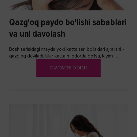
Qazg'oq paydo bo'lishi sabablari
va uni davolash
Bosh terisidagi mayda yoki katta teri bo’laklari ajralishi -
qazg’oq deyiladi. Ular katta miqdorda bo’lsa, kiyim-
kechakka tushib, yoqimsiz...
DAVOMINI O'QISH