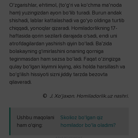
O‘zgarishlar, ehtimol, (to‘g‘ri va ko‘chma ma’noda
ham) yuzingizdan ayon bo‘lib turadi. Burun andak
shishadi, lablar kattalashadi va go‘yo oldinga turtib
chiqqadi, yonoqlar qizaradi. Homiladorlikning 17-
haftasida qorin sezilarli darajada o‘sadi, endi uni
atrofdagilardan yashirish qiyin bo‘ladi. Ba’zida
bolakayning g‘imirlashini onaning qorniga
teginmasdan ham sezsa bo‘ladi. Faqat o‘zingizga
qulay bo‘lgan kiyimni kiying, aks holda harsillash va
bo‘g‘ilish hissiyoti sizni jiddiy tarzda bezovta
qilaveradi.
©
J. Xo‘jaxon.
Homiladorlik.uz nashri.
Ushbu maqolani
Skolioz bo‘lgan qiz
ham o'qing:
homilador bo‘la oladimi?