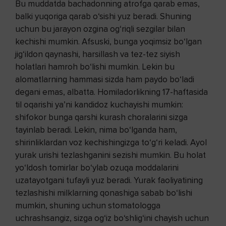
Bu muddatda bachadonning atrofga qarab emas,
balki yuqoriga qarab o‘sishi yuz beradi. Shuning
uchun bu jarayon ozgina og‘riqli sezgilar bilan
kechishi mumkin. Afsuski, bunga yoqimsiz bo‘lgan
jig‘ildon qaynashi, harsillash va tez-tez siyish
holatlari hamroh bo‘lishi mumkin. Lekin bu
alomatlarning hammasi sizda ham paydo bo‘ladi
degani emas, albatta. Homiladorlikning 17-haftasida
til oqarishi ya’ni kandidoz kuchayishi mumkin:
shifokor bunga qarshi kurash choralarini sizga
tayinlab beradi. Lekin, nima bo‘lganda ham,
shirinliklardan voz kechishingizga to‘g‘ri keladi. Ayol
yurak urishi tezlashganini sezishi mumkin. Bu holat
yo‘ldosh tomirlar bo‘ylab ozuqa moddalarini
uzatayotgani tufayli yuz beradi. Yurak faoliyatining
tezlashishi milklarning qonashiga sabab bo‘lishi
mumkin, shuning uchun stomatologga
uchrashsangiz, sizga og‘iz bo‘shlig‘ini chayish uchun