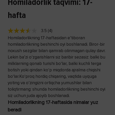
Homiladorlik taqvimi: 17-
hafta
3.5 (4)
Homiladorlikning 17-haftasidan e’tiboran
homiladorlikning beshinchi oyi boshlanadi. Biror-bir
noxush sezgilar bilan qamrab olinmagan qulay davr.
Lekin ba’zi o‘zgarishlarni siz baribir sezasiz: balki bu
milklarning qonab turishi bo‘lar, balki kuchli terga
botish yoki qindan ko‘p miqdorda ajralma chiqishi
bo‘lar.Ko‘proq hordiq chiqaring, vaqtida uyquga
yoting va o‘zingizni ortiqcha yumushlar bilan
toliqtirmang: shunda homiladorlikning beshinchi oyi
siz uchun juda ajoyib boshlanadi.
Homiladorlikning 17-haftasida nimalar yuz
beradi