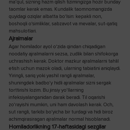
ma’qul, sizning hazm qilish tizimingizga hozir bunday
taomlar kerak emas. Kundalik taomnomangizda
quyidagi oziqlar albatta bo‘lsin: kepakli non,
boshoqli o‘simliklar, sabzavot va mevalar, sut-qatiq
mahsulotlari.
Ajralmalar
Agar homilador ayol o‘zida qindan chiqadigan
noodatiy ajralmalarni sezsa, zudlik bilan shifokorga
uchrashish kerak. Doktor mazkur ajralmalarni tahlil
etish uchun mazok oladi, ularning tabiatini aniqlaydi.
Yiringli, sariq yoki yashil rangli ajralmalar,
shuningdek badbo‘y hidli ajralmalar sizni sergak
torttirishi lozim. Bu jinsiy yo‘llarning
infeksiyalanganidan darak beradi. Til oqarishi
zo‘rayishi mumkin, uni ham davolash kerak. Och,
sut rangli, tarkibi bo‘yicha bir turdagi va hidi biroz
achimqirasiragan ajralmalar normal hisoblanadi.
Homiladorlikning 17-haftasidagi sezgilar