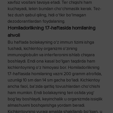
xavfsiz vositani tavsiya etadi. Ter chiqishi ham
kuchayadi, lekin bundan cho‘chimaslik kerak. Tez-
tez dush qabul qiling, hidi o‘tkir bo‘lmagan
dezodorantlardan foydalaning.
Homiladorlikning 17-haftasida homilaning
ahvoli
Bu haftada bolakayning o‘z immun tizimi ishga
tushadi, kichkintoy organizmi o‘zining
immunoglobulin va interferonini ishlab chiqara
boshlaydi. Endi ona kasal bo‘lgan taqdirda ham
kichkintoyning o‘z himoyasi bor. Homiladorlikning
17-haftasida homilaning vazni 200 gramm atrofida,
uzunligi 10 sm dan 14 sm gacha bo‘ladi. Kichkintoy
ancha faol, ba’zida qattiq tovushlardan cho‘chishi
ham mumkin. Endi bolakayning teri ostida yog‘
bog‘lay boshlaydi, keyinchalik u organizmda issiqlik
almashuvini boshqarishga yordam beradi.
Kichkintoyning yuragi amalda shakllanib bo‘lgan, u