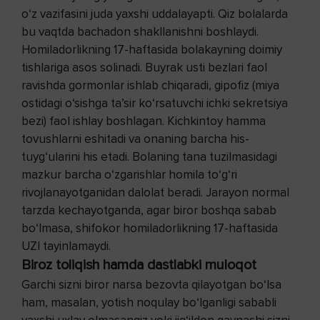
o‘z vazifasini juda yaxshi uddalayapti. Qiz bolalarda
bu vaqtda bachadon shakllanishni boshlaydi.
Homiladorlikning 17-haftasida bolakayning doimiy
tishlariga asos solinadi. Buyrak usti bezlari faol
ravishda gormonlar ishlab chiqaradi, gipofiz (miya
ostidagi o‘sishga ta’sir ko‘rsatuvchi ichki sekretsiya
bezi) faol ishlay boshlagan. Kichkintoy hamma
tovushlarni eshitadi va onaning barcha his-
tuyg‘ularini his etadi. Bolaning tana tuzilmasidagi
mazkur barcha o‘zgarishlar homila to‘g‘ri
rivojlanayotganidan dalolat beradi. Jarayon normal
tarzda kechayotganda, agar biror boshqa sabab
bo‘lmasa, shifokor homiladorlikning 17-haftasida
UZI tayinlamaydi.
Biroz toliqish hamda dastlabki muloqot
Garchi sizni biror narsa bezovta qilayotgan bo‘lsa
ham, masalan, yotish noqulay bo‘lganligi sababli