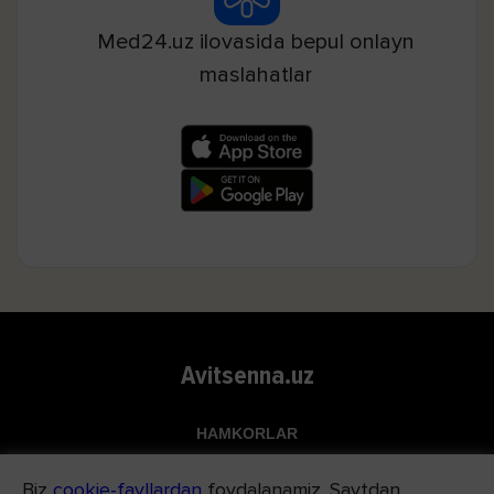
Med24.uz ilovasida bepul onlayn
maslahatlar
Avitsenna.uz
HAMKORLAR
Top.uz
Biz
cookie-fayllardan
foydalanamiz. Saytdan
Apteka.uz