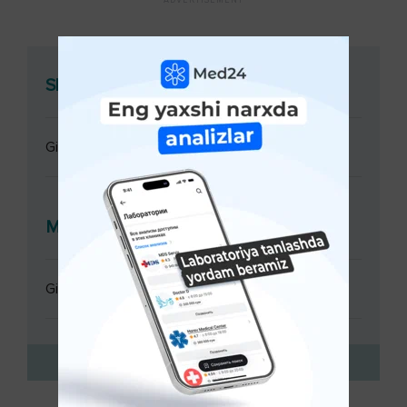
Shifokor konsultatsiyasi
Ginekolog konsultatsiyasi
Muolajalar
Ginekolog konsultatsiyasi