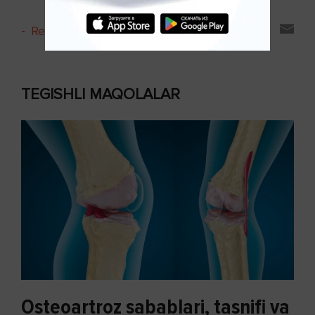
-
Reyting va sharhlar
TEGISHLI MAQOLALAR
Osteoartroz sabablari, tasnifi va