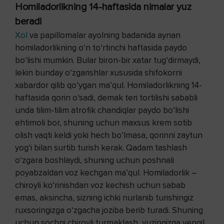
Homiladorlikning 14-haftasida nimalar yuz
beradi
Xol
va papillomalar ayolning badanida aynan
homiladorlikning o‘n to‘rtinchi haftasida paydo
bo‘lishi mumkin. Bular biron-bir xatar tug‘dirmaydi,
lekin bunday o‘zgarishlar xususida shifokorni
xabardor qilib qo‘ygan ma’qul. Homiladorlikning 14-
haftasida qorin o‘sadi, demak teri tortilishi sababli
unda tilim-tilim atrofik chandiqlar paydo bo‘lishi
ehtimoli bor, shuning uchun maxsus krem sotib
olish vaqti keldi yoki hech bo‘lmasa, qorinni zaytun
yog‘i bilan surtib turish kerak. Qadam tashlash
o‘zgara boshlaydi, shuning uchun poshnali
poyabzaldan voz kechgan ma’qul. Homiladorlik –
chiroyli ko‘rinishdan voz kechish uchun sabab
emas, aksincha, sizning ichki nurlanib turishingiz
ruxsoringizga o‘zgacha joziba berib turadi. Shuning
uchun sochni chiroyli turmaklash, yuzingizga yengil