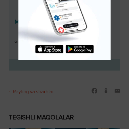
Muolajalar
Ginekolog konsultatsiyasi
-
Reyting va sharhlar
TEGISHLI MAQOLALAR