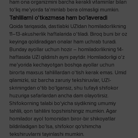
ham ona organizmini barcha kerakli vitaminlar bilan
to‘liq me’yorda ta’minlab bera olmasligi mumkin.
Tahlillarni o‘tkazmasa ham bo‘laveradi
Qoida tariqasida, dastlabki UZIdan homiladorlikning
11–13-akusherlik haftalarida o‘tiladi. Biroq buni bir oz
keyinga qoldiradigan onalar ham uchrab turadi.
Bunday ayollar uchun hozir – homiladorlikning 14-
haftasida UZI qildirish ayni paytdir. Homiladorligi o‘z
me’yorida kechayotgan boshqa ayollar uchun
birorta maxsus tahlillardan o‘tish kerak emas. Umid
qilamizki, siz barcha zaruriy tekshiruvlar, UZI-
skriningdan o‘tib bo‘lgansiz, shu tufayli shifokor
huzuriga safarlardan ancha dam olayotirsiz.
Shifokorning talabi bo‘yicha siydikning umumiy
tahlili, qon tahlilini topshirishingiz mumkin. Agar
homilador ayol tomonidan biror-bir shikoyatlar
bildiriladigan bo‘lsa, shifokor qo‘shimcha
tekshiruvlarni tayinlashi mumkin.