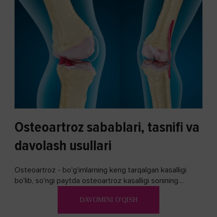
Osteoartroz sabablari, tasnifi va
davolash usullari
Osteoartroz - bo'g'imlarning keng tarqalgan kasalligi
bo'lib, so'ngi paytda osteoartroz kasalligi sonining
ko'payishi tendentsiyasi mavjud...
DAVOMINI O'QISH