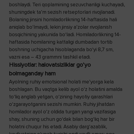
boshlaydi. Teri qoplamining sezuvchanligi kuchayadi,
shuningdek ta’m sezish retseptorlari rivojlanadi.
Bolaning jinsini homiladorlikning 14-haftasida hali
aniqlab bo‘lmaydi, lekin jinsiy a’zolar rivojlanish
bosqichining yakunida bo‘ladi. Homiladorlikning 14-
haftasida homilaning kattaligi dumbadan tortib
boshning uchigacha hisoblaganda bo‘yi 8,7 sm,
vazni esa – 43 grammni tashkil etadi.
Hissiyotlar: halovatsizliklar go‘yo
bolmaganday ham
Ayolning ruhiy emotsional holati me’yorga kela
boshlagan. Bu vaqtga kelib ayol o‘z holatini amalda
to‘liq anglab yetgan, o‘zining hayotiy qarashlari
o‘zgarayotganini sezishi mumkin. Ruhiy jihatdan
homilador ayol o‘z oldida turgan yangi vazifasiga
shay, shuning uchun go‘dak bilan bog‘liq har bir
holatni chuqur his etadi. Asabiy darg‘azablik,