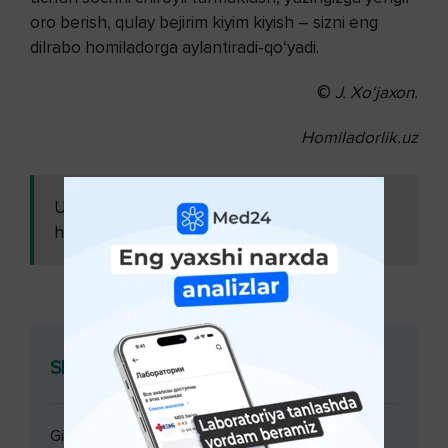
oro berish, qulay bejirim kiyim kiyish – sizni eng
dilrabo homiladorga aylantiradi-qo‘yadi.
©
J. Xo‘jaxon.
Homiladorlik.uz
Ushbu maqolani
Skolioz bo‘lgan qiz
ham o'qing:
homilador bo‘la oladimi?
Shifokor konsultatsiyasi
Ginekolog konsultatsiyasi