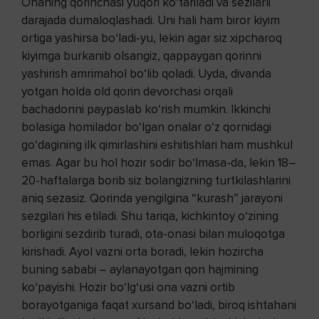
Onaning qorinchasi yuqori ko‘tariladi va sezilarli
darajada dumaloqlashadi. Uni hali ham biror kiyim
ortiga yashirsa bo‘ladi-yu, lekin agar siz xipcharoq
kiyimga burkanib olsangiz, qappaygan qorinni
yashirish amrimahol bo‘lib qoladi. Uyda, divanda
yotgan holda old qorin devorchasi orqali
bachadonni paypaslab ko‘rish mumkin. Ikkinchi
bolasiga homilador bo‘lgan onalar o‘z qornidagi
go‘dagining ilk qimirlashini eshitishlari ham mushkul
emas. Agar bu hol hozir sodir bo‘lmasa-da, lekin 18–
20-haftalarga borib siz bolangizning turtkilashlarini
aniq sezasiz. Qorinda yengilgina “kurash” jarayoni
sezgilari his etiladi. Shu tariqa, kichkintoy o‘zining
borligini sezdirib turadi, ota-onasi bilan muloqotga
kirishadi. Ayol vazni orta boradi, lekin hozircha
buning sababi – aylanayotgan qon hajmining
ko‘payishi. Hozir bo‘lg‘usi ona vazni ortib
borayotganiga faqat xursand bo‘ladi, biroq ishtahani