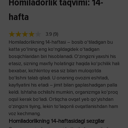
Homiladorlik taqvimi: 14-
hafta
3.9 (9)
Homiladorlikning 14-haftasi – bosib o‘tiladigan bu
katta yo‘lning eng ko‘ngildagidek o‘tadigan
bosqichlaridan biri hisoblanadi. O‘zingizni yaxshi his
etasiz, sizning maxfiy holatingiz haqida ko‘pchilik hali
bexabar, kichkintoy esa siz bilan muloqotda
bo‘lishni talab qiladi. U onaning ovozini eshitadi,
kayfiyatini his etadi – jimit bilan gaplashadigan palla
keldi. Ishtaha ochilishi mumkin, organizmga ko‘proq
oqsil kerak bo‘ladi. Ortiqcha ovqat yeb qo‘yishdan
o‘zingizni tiying, lekin to‘laqonli ovqatlanishdan ham
voz kechmang.
Homiladorlikning 14-haftasidagi sezgilar