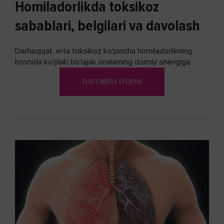
Homiladorlikda toksikoz
sabablari, belgilari va davolash
Darhaqiqat, erta toksikoz ko'pincha homiladorlikning
boshida ko'plab bo’lajak onalarning doimiy sherigiga
aylanadi. Ushbu noxush alomatlardan xalos bo'lishning
DAVOMINI O'QISH
biron bir usuli bormi?