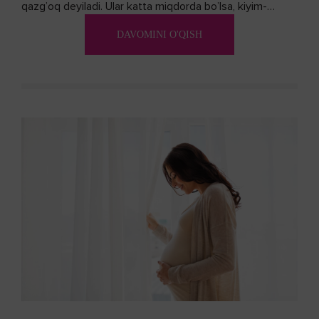
qazg’oq deyiladi. Ular katta miqdorda bo’lsa, kiyim-
kechakka tushib, yoqimsiz...
DAVOMINI O'QISH