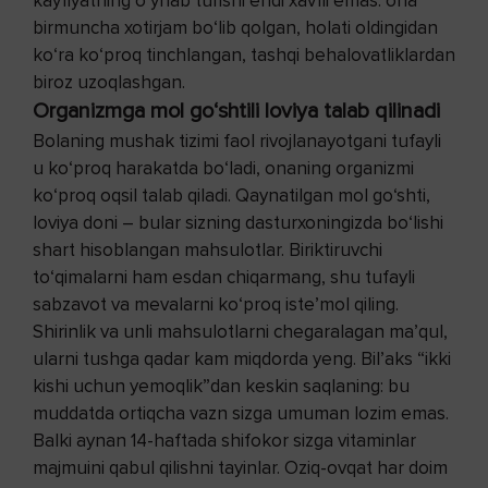
kayfiyatning o‘ynab turishi endi xavfli emas: ona
birmuncha xotirjam bo‘lib qolgan, holati oldingidan
ko‘ra ko‘proq tinchlangan, tashqi behalovatliklardan
biroz uzoqlashgan.
Organizmga mol go‘shtili loviya talab qilinadi
Bolaning mushak tizimi faol rivojlanayotgani tufayli
u ko‘proq harakatda bo‘ladi, onaning organizmi
ko‘proq oqsil talab qiladi. Qaynatilgan mol go‘shti,
loviya doni – bular sizning dasturxoningizda bo‘lishi
shart hisoblangan mahsulotlar. Biriktiruvchi
to‘qimalarni ham esdan chiqarmang, shu tufayli
sabzavot va mevalarni ko‘proq iste’mol qiling.
Shirinlik va unli mahsulotlarni chegaralagan ma’qul,
ularni tushga qadar kam miqdorda yeng. Bil’aks “ikki
kishi uchun yemoqlik”dan keskin saqlaning: bu
muddatda ortiqcha vazn sizga umuman lozim emas.
Balki aynan 14-haftada shifokor sizga vitaminlar
majmuini qabul qilishni tayinlar. Oziq-ovqat har doim