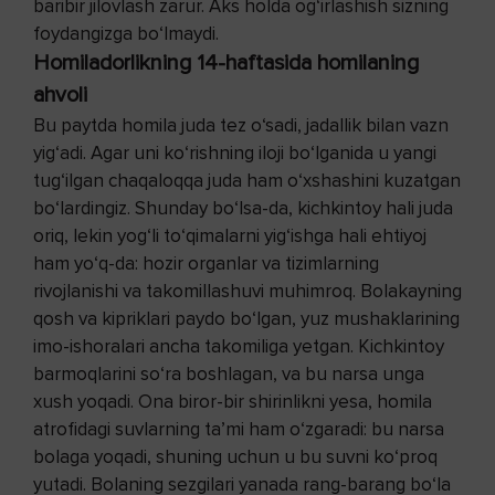
baribir jilovlash zarur. Aks holda og‘irlashish sizning
foydangizga bo‘lmaydi.
Homiladorlikning 14-haftasida homilaning
ahvoli
Bu paytda homila juda tez o‘sadi, jadallik bilan vazn
yig‘adi. Agar uni ko‘rishning iloji bo‘lganida u yangi
tug‘ilgan chaqaloqqa juda ham o‘xshashini kuzatgan
bo‘lardingiz. Shunday bo‘lsa-da, kichkintoy hali juda
oriq, lekin yog‘li to‘qimalarni yig‘ishga hali ehtiyoj
ham yo‘q-da: hozir organlar va tizimlarning
rivojlanishi va takomillashuvi muhimroq. Bolakayning
qosh va kipriklari paydo bo‘lgan, yuz mushaklarining
imo-ishoralari ancha takomiliga yetgan. Kichkintoy
barmoqlarini so‘ra boshlagan, va bu narsa unga
xush yoqadi. Ona biror-bir shirinlikni yesa, homila
atrofidagi suvlarning ta’mi ham o‘zgaradi: bu narsa
bolaga yoqadi, shuning uchun u bu suvni ko‘proq
yutadi. Bolaning sezgilari yanada rang-barang bo‘la