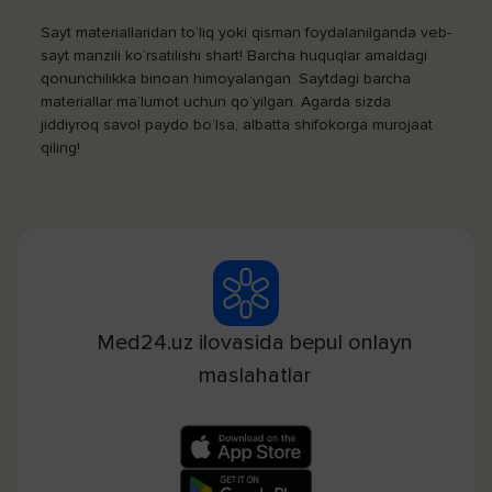
Sayt materiallaridan to‘liq yoki qisman foydalanilganda veb-
sayt manzili ko‘rsatilishi shart! Barcha huquqlar amaldagi
qonunchilikka binoan himoyalangan. Saytdagi barcha
materiallar ma’lumot uchun qo‘yilgan. Agarda sizda
jiddiyroq savol paydo bo‘lsa, albatta shifokorga murojaat
qiling!
Med24.uz ilovasida bepul onlayn
maslahatlar