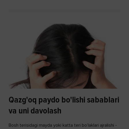
Qazg'oq paydo bo'lishi sabablari
va uni davolash
Bosh terisidagi mayda yoki katta teri bo’laklari ajralishi -