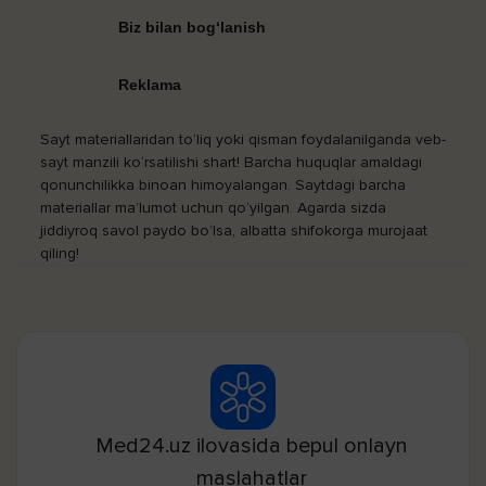
Biz bilan bog‘lanish
Reklama
Sayt materiallaridan to‘liq yoki qisman foydalanilganda veb-
sayt manzili ko‘rsatilishi shart! Barcha huquqlar amaldagi
qonunchilikka binoan himoyalangan. Saytdagi barcha
materiallar ma’lumot uchun qo‘yilgan. Agarda sizda
jiddiyroq savol paydo bo‘lsa, albatta shifokorga murojaat
qiling!
Med24.uz ilovasida bepul onlayn
maslahatlar