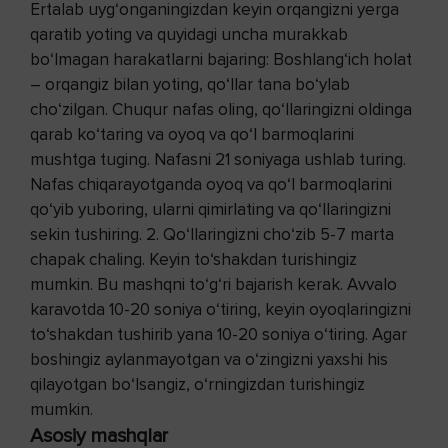
Ertalab uyg‘onganingizdan keyin orqangizni yerga
qaratib yoting va quyidagi uncha murakkab
bo‘lmagan harakatlarni bajaring: Boshlang‘ich holat
– orqangiz bilan yoting, qo‘llar tana bo‘ylab
cho‘zilgan. Chuqur nafas oling, qo‘llaringizni oldinga
qarab ko‘taring va oyoq va qo‘l barmoqlarini
mushtga tuging. Nafasni 21 soniyaga ushlab turing.
Nafas chiqarayotganda oyoq va qo‘l barmoqlarini
qo‘yib yuboring, ularni qimirlating va qo‘llaringizni
sekin tushiring. 2. Qo‘llaringizni cho‘zib 5-7 marta
chapak chaling. Keyin to‘shakdan turishingiz
mumkin. Bu mashqni to‘g‘ri bajarish kerak. Avvalo
karavotda 10-20 soniya o‘tiring, keyin oyoqlaringizni
to‘shakdan tushirib yana 10-20 soniya o‘tiring. Agar
boshingiz aylanmayotgan va o‘zingizni yaxshi his
qilayotgan bo‘lsangiz, o‘rningizdan turishingiz
mumkin.
Asosiy mashqlar