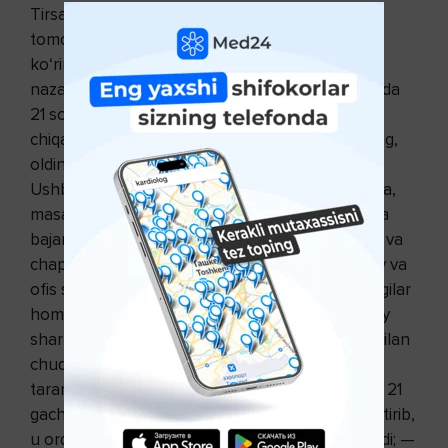
Tirsakka tayaning. Nafas olayotganda orqa
tomoningizni shunday bukingki, u kamalak
ko‘rinishiga kelsin, boshingizni pastga eging va
nazaringizni qoringa qarating. Nafasni shu holatda
21 soniya ushlab turing. Keyin nafas
chiqarayotganda asta-sekin boshingizni ko‘taring,
oldinga qarang va orqangizni belga to‘g‘irlang.
Ushbu mashqni tik turgan turib, istalgan narsaga,
masalan stol, deraza tokchasiga tayangan holda
bajarish mumkin, bunda navbatma-navbat o‘ng va
chap oyoqlaringizni tizzadan buking. Mashqni uy va
ofis sharoitlarida oson bajarish mumkin. Quyidagilar
homiladorlik paytida gimnastika qilishning zaruriy
sharti hisoblanadi: — barcha harakatlar burun bilan
chuqur nafas olgan, mushaklarning statik
taranglashuvida nafasni ushlab turgan (xayolan 21
gacha sanang) va og‘izni naycha ko‘rinishiga keltirib,
u orqali nafasni chuqur chiqargan holda bajariladi; —