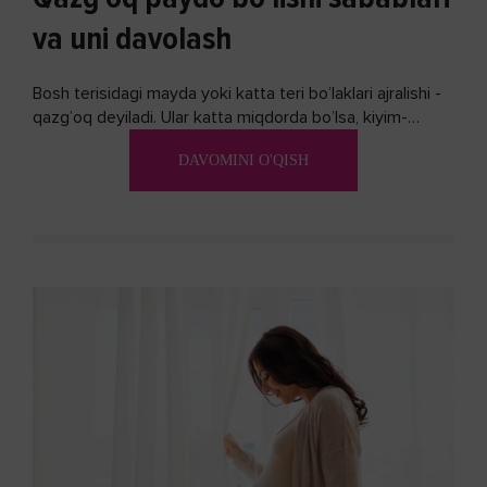
va uni davolash
Bosh terisidagi mayda yoki katta teri bo’laklari ajralishi -
qazg’oq deyiladi. Ular katta miqdorda bo’lsa, kiyim-
kechakka tushib, yoqimsiz...
DAVOMINI O'QISH