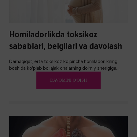
Homiladorlikda toksikoz
sabablari, belgilari va davolash
Darhaqiqat, erta toksikoz ko'pincha homiladorlikning
boshida ko'plab bo’lajak onalarning doimiy sherigiga
aylanadi. Ushbu noxush alomatlardan xalos bo'lishning
DAVOMINI O'QISH
biron bir usuli bormi?