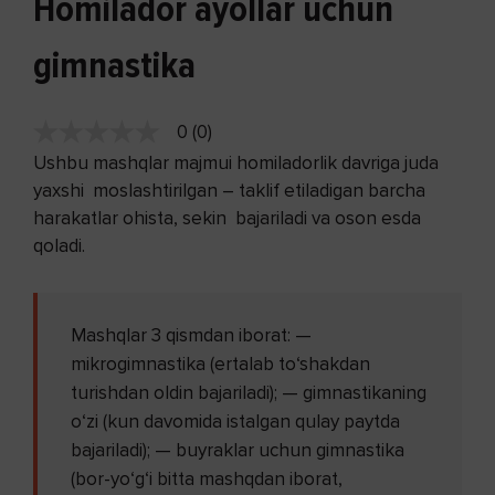
Homilador ayollar uchun
gimnastika
0 (0)
Ushbu mashqlar majmui homiladorlik davriga juda
yaxshi moslashtirilgan – taklif etiladigan barcha
harakatlar ohista, sekin bajariladi va oson esda
qoladi.
Mashqlar 3 qismdan iborat: —
mikrogimnastika (ertalab to‘shakdan
turishdan oldin bajariladi); — gimnastikaning
o‘zi (kun davomida istalgan qulay paytda
bajariladi); — buyraklar uchun gimnastika
(bor-yo‘g‘i bitta mashqdan iborat,