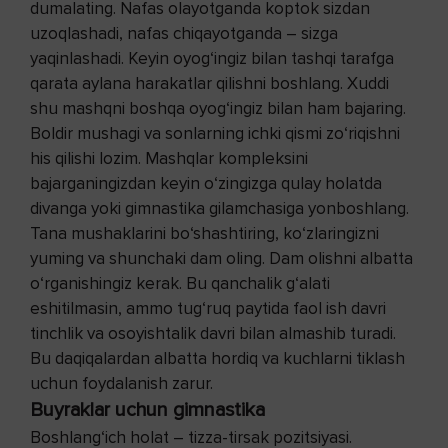
dumalating. Nafas olayotganda koptok sizdan
uzoqlashadi, nafas chiqayotganda – sizga
yaqinlashadi. Keyin oyog‘ingiz bilan tashqi tarafga
qarata aylana harakatlar qilishni boshlang. Xuddi
shu mashqni boshqa oyog‘ingiz bilan ham bajaring.
Boldir mushagi va sonlarning ichki qismi zo‘riqishni
his qilishi lozim. Mashqlar kompleksini
bajarganingizdan keyin o‘zingizga qulay holatda
divanga yoki gimnastika gilamchasiga yonboshlang.
Tana mushaklarini bo‘shashtiring, ko‘zlaringizni
yuming va shunchaki dam oling. Dam olishni albatta
o‘rganishingiz kerak. Bu qanchalik g‘alati
eshitilmasin, ammo tug‘ruq paytida faol ish davri
tinchlik va osoyishtalik davri bilan almashib turadi.
Bu daqiqalardan albatta hordiq va kuchlarni tiklash
uchun foydalanish zarur.
Buyraklar uchun gimnastika
Boshlang‘ich holat – tizza-tirsak pozitsiyasi.