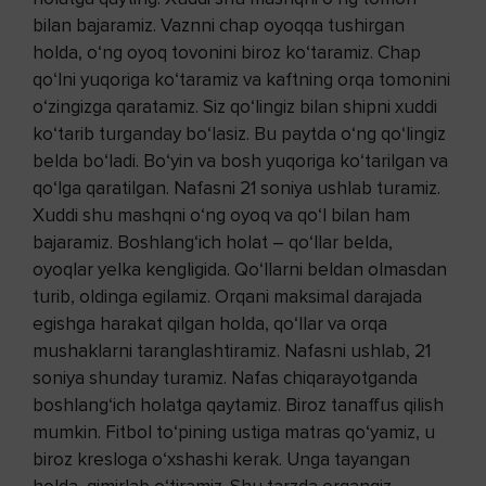
bilan bajaramiz. Vaznni chap oyoqqa tushirgan
holda, o‘ng oyoq tovonini biroz ko‘taramiz. Chap
qo‘lni yuqoriga ko‘taramiz va kaftning orqa tomonini
o‘zingizga qaratamiz. Siz qo‘lingiz bilan shipni xuddi
ko‘tarib turganday bo‘lasiz. Bu paytda o‘ng qo‘lingiz
belda bo‘ladi. Bo‘yin va bosh yuqoriga ko‘tarilgan va
qo‘lga qaratilgan. Nafasni 21 soniya ushlab turamiz.
Xuddi shu mashqni o‘ng oyoq va qo‘l bilan ham
bajaramiz. Boshlang‘ich holat – qo‘llar belda,
oyoqlar yelka kengligida. Qo‘llarni beldan olmasdan
turib, oldinga egilamiz. Orqani maksimal darajada
egishga harakat qilgan holda, qo‘llar va orqa
mushaklarni taranglashtiramiz. Nafasni ushlab, 21
soniya shunday turamiz. Nafas chiqarayotganda
boshlang‘ich holatga qaytamiz. Biroz tanaffus qilish
mumkin. Fitbol to‘pining ustiga matras qo‘yamiz, u
biroz kresloga o‘xshashi kerak. Unga tayangan