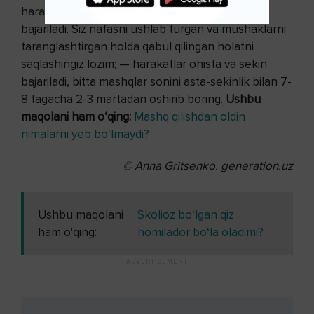
harakatlar mushaklarning taranglashuvi bilan
bajariladi. Siz nafasni ushlab turgan va mushaklarni
taranglashtirgan holda qabul qilingan holatni
saqlashingiz lozim; — harakatlar ohista va sekin
bajariladi, bitta mashqlar sonini asta-sekinlik bilan 7-
8 tagacha 2-3 martadan oshirib boring.
Ushbu
maqolani ham o‘qing:
Mashq qilishdan oldin
nimalarni yeb bo‘lmaydi?
© Anna Gritsenko.
generation.uz
Ushbu maqolani
Skolioz bo‘lgan qiz
ham o'qing:
homilador bo‘la oladimi?