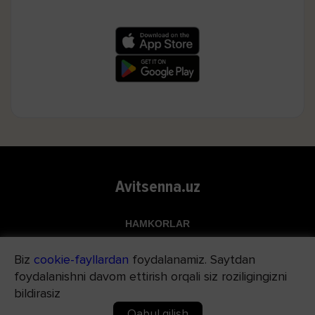
Avitsenna.uz
HAMKORLAR
Top.uz
Biz
cookie-fayllardan
foydalanamiz. Saytdan
Apteka.uz
foydalanishni davom ettirish orqali siz roziligingizni
Med24.uz
bildirasiz
Qabul qilish