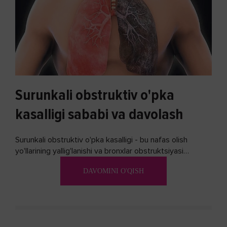
Surunkali obstruktiv o'pka
kasalligi sababi va davolash
Surunkali obstruktiv o'pka kasalligi - bu nafas olish
yo'llarining yallig'lanishi va bronxlar obstruktsiyasi
(shishishi) bilan tavsiflangan...
DAVOMINI O'QISH