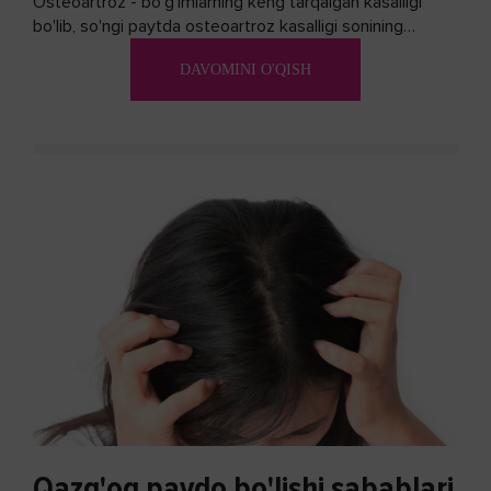
Osteoartroz - bo'g'imlarning keng tarqalgan kasalligi
bo'lib, so'ngi paytda osteoartroz kasalligi sonining
ko'payishi tendentsiyasi mavjud...
DAVOMINI O'QISH
Qazg'oq paydo bo'lishi sabablari