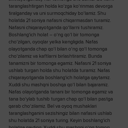
taranglashtirgan holda ko‘zga ko‘rinmas devorga
tiralganday va uni surmoqchiday bo‘lamiz. Shu
holatda 21 soniya nafasni chiqarmasdan turamiz.
Nafasni chiqarayotganda qo‘llarni tushiramiz.
Boshlang‘ich holat – o‘ng qo‘l bir tomonga
cho‘zilgan, oyoqlar yelka kengligida. Nafas
olayotganda chap qo‘l bilan o‘ng qo‘l tomonga
cho‘zilamiz va kaftlarni birlashtiramiz. Bunda
tanamizni bir tomonga egamiz. Nafasni 21 soniya
ushlab turgan holda shu holatda turamiz. Nafas
chiqarayotganda boshlang‘ich holatga qaytamiz.
Xuddi shu mashqni boshqa qo‘l bilan bajaramiz.
Nafas olayotganda tanani bir tomonga egamiz va
tana bo‘ylab tushib turgan chap qo‘l bilan pastga
qarab cho‘zilamiz. Bel va oyoq mushaklari
taranglashganini sezishingiz bilan nafasni ushlab
shu holatda 21 soniya turing. Keyin boshlang‘ich
holatga qayting. Xuddi shu mashqni o‘ng tomon