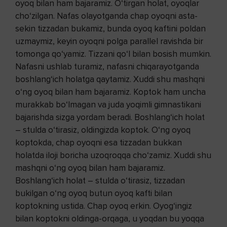
oyoq bilan ham bajaramiz. O‘tirgan holat, oyoqlar
cho‘zilgan. Nafas olayotganda chap oyoqni asta-
sekin tizzadan bukamiz, bunda oyoq kaftini poldan
uzmaymiz, keyin oyoqni polga parallel ravishda bir
tomonga qo‘yamiz. Tizzani qo‘l bilan bosish mumkin.
Nafasni ushlab turamiz, nafasni chiqarayotganda
boshlang‘ich holatga qaytamiz. Xuddi shu mashqni
o‘ng oyoq bilan ham bajaramiz. Koptok ham uncha
murakkab bo‘lmagan va juda yoqimli gimnastikani
bajarishda sizga yordam beradi. Boshlang‘ich holat
– stulda o‘tirasiz, oldingizda koptok. O‘ng oyoq
koptokda, chap oyoqni esa tizzadan bukkan
holatda iloji boricha uzoqroqqa cho‘zamiz. Xuddi shu
mashqni o‘ng oyoq bilan ham bajaramiz.
Boshlang‘ich holat – stulda o‘tirasiz, tizzadan
bukilgan o‘ng oyoq butun oyoq kafti bilan
koptokning ustida. Chap oyoq erkin. Oyog‘ingiz
bilan koptokni oldinga-orqaga, u yoqdan bu yoqqa