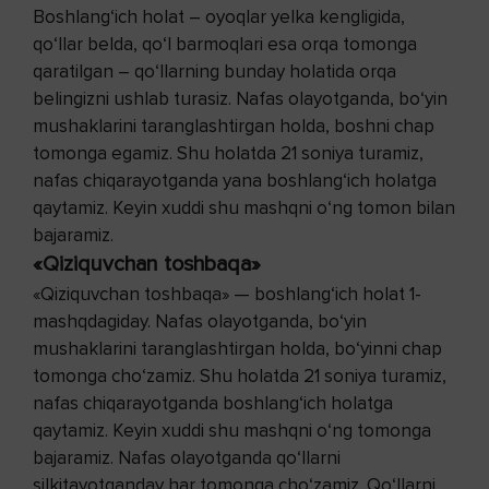
Boshlang‘ich holat – oyoqlar yelka kengligida,
qo‘llar belda, qo‘l barmoqlari esa orqa tomonga
qaratilgan – qo‘llarning bunday holatida orqa
belingizni ushlab turasiz. Nafas olayotganda, bo‘yin
mushaklarini taranglashtirgan holda, boshni chap
tomonga egamiz. Shu holatda 21 soniya turamiz,
nafas chiqarayotganda yana boshlang‘ich holatga
qaytamiz. Keyin xuddi shu mashqni o‘ng tomon bilan
bajaramiz.
«Qiziquvchan toshbaqa»
«Qiziquvchan toshbaqa» — boshlang‘ich holat 1-
mashqdagiday. Nafas olayotganda, bo‘yin
mushaklarini taranglashtirgan holda, bo‘yinni chap
tomonga cho‘zamiz. Shu holatda 21 soniya turamiz,
nafas chiqarayotganda boshlang‘ich holatga
qaytamiz. Keyin xuddi shu mashqni o‘ng tomonga
bajaramiz. Nafas olayotganda qo‘llarni
silkitayotganday har tomonga cho‘zamiz. Qo‘llarni