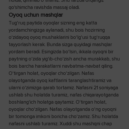
holda, qimirlab o‘tiramiz. Shu tarzda orqangiz
qo‘shimcha ravishda massaj oladi.
Oyoq uchun mashqlar
Tug‘ruq paytida oyoqlar sizning eng katta
yordamchingizga aylanadi, shu bois hozirning
o‘zidayoq oyoq mushaklarini bo‘lg‘usi tug‘ruqqa
tayyorlash kerak. Bunda sizga quyidagi mashqlar
yordam beradi. Esingizda bo‘lsin, ikkala oyoqni bir
paytning o‘zida yig‘ib-cho‘zish ancha murakkab, shu
bois barcha harakatlarni navbatma-navbat qiling.
O‘tirgan holat, oyoqlar cho‘zilgan. Nafas
olayotganda oyoq kaftlarini taranglashtiramiz va
ularni o‘zimizga qarab tortamiz. Nafasni 21 soniyaga
ushlab shu holatda turamiz, nafas chiqarayotganda
boshlang‘ich holatga qaytamiz. O‘tirgan holat,
oyoqlar cho‘zilgan. Nafas olayotganda o‘ng oyoqni
bir tomonga imkoni boricha cho‘zamiz. Shu holatda
nafasni ushlab turamiz. Xuddi shu mashqni chap