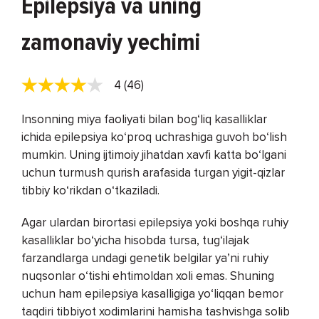
Epilepsiya va uning
zamonaviy yechimi
4 (46)
Insonning miya faoliyati bilan bog‘liq kasalliklar
ichida epilepsiya ko‘proq uchrashiga guvoh bo‘lish
mumkin. Uning ijtimoiy jihatdan xavfi katta bo‘lgani
uchun turmush qurish arafasida turgan yigit-qizlar
tibbiy ko‘rikdan o‘tkaziladi.
Agar ulardan birortasi epilepsiya yoki boshqa ruhiy
kasalliklar bo‘yicha hisobda tursa, tug‘ilajak
farzandlarga undagi genetik belgilar ya’ni ruhiy
nuqsonlar o‘tishi ehtimoldan xoli emas. Shuning
uchun ham epilepsiya kasalligiga yo‘liqqan bemor
taqdiri tibbiyot xodimlarini hamisha tashvishga solib