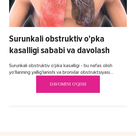
Surunkali obstruktiv o'pka
kasalligi sababi va davolash
Surunkali obstruktiv o'pka kasalligi - bu nafas olish
yo'llarining yallig'lanishi va bronxlar obstruktsiyasi
(shishishi) bilan tavsiflangan...
DAVOMINI O'QISH