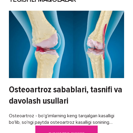
Osteoartroz sabablari, tasnifi va
davolash usullari
Osteoartroz - bo'g'imlarning keng tarqalgan kasalligi
bo'lib, so'ngi paytda osteoartroz kasalligi sonining
ko'payishi tendentsiyasi mavjud...