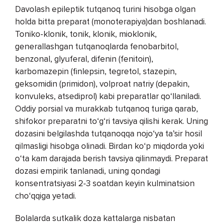
Davolash epileptik tutqanoq turini hisobga olgan
holda bitta preparat (monoterapiya)dan boshlanadi.
Toniko-klonik, tonik, klonik, mioklonik,
generallashgan tutqanoqlarda fenobarbitol,
benzonal, glyuferal, difenin (fenitoin),
karbomazepin (finlepsin, tegretol, stazepin,
geksomidin (primidon), volproat natriy (depakin,
konvuleks, atsediprol) kabi preparatlar qo‘llaniladi.
Oddiy porsial va murakkab tutqanoq turiga qarab,
shifokor preparatni to‘g‘ri tavsiya qilishi kerak. Uning
dozasini belgilashda tutqanoqqa nojo‘ya ta’sir hosil
qilmasligi hisobga olinadi. Birdan ko‘p miqdorda yoki
o‘ta kam darajada berish tavsiya qilinmaydi. Preparat
dozasi empirik tanlanadi, uning qondagi
konsentratsiyasi 2-3 soatdan keyin kulminatsion
cho‘qqiga yetadi.
Bolalarda sutkalik doza kattalarga nisbatan