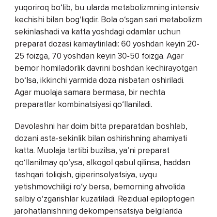
yuqoriroq bo‘lib, bu ularda metabolizmning intensiv
kechishi bilan bog‘liqdir. Bola o‘sgan sari metabolizm
sekinlashadi va katta yoshdagi odamlar uchun
preparat dozasi kamaytiriladi: 60 yoshdan keyin 20-
25 foizga, 70 yoshdan keyin 30-50 foizga. Agar
bemor homiladorlik davrini boshdan kechirayotgan
bo‘lsa, ikkinchi yarmida doza nisbatan oshiriladi.
Agar muolaja samara bermasa, bir nechta
preparatlar kombinatsiyasi qo‘llaniladi.
Davolashni har doim bitta preparatdan boshlab,
dozani asta-sekinlik bilan oshirishning ahamiyati
katta. Muolaja tartibi buzilsa, ya’ni preparat
qo‘llanilmay qo‘ysa, alkogol qabul qilinsa, haddan
tashqari toliqish, giperinsolyatsiya, uyqu
yetishmovchiligi ro‘y bersa, bemorning ahvolida
salbiy o‘zgarishlar kuzatiladi. Rezidual epiloptogen
jarohatlanishning dekompensatsiya belgilarida