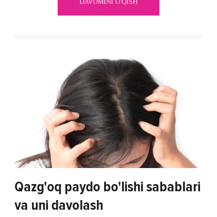
DAVOMINI O'QISH
Qazg'oq paydo bo'lishi sabablari
va uni davolash