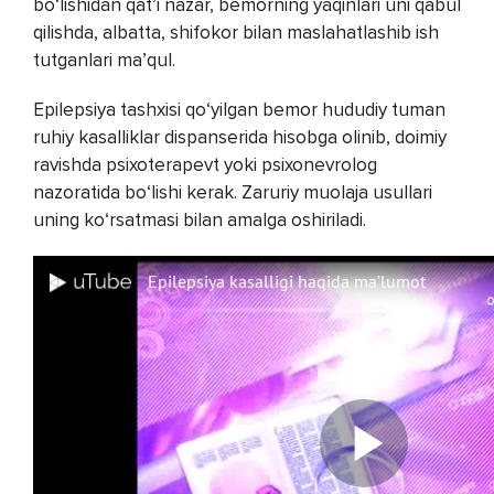
bo‘lishidan qat’i nazar, bemorning yaqinlari uni qabul
qilishda, albatta, shifokor bilan maslahatlashib ish
tutganlari ma’qul.
Epilepsiya tashxisi qo‘yilgan bemor hududiy tuman
ruhiy kasalliklar dispanserida hisobga olinib, doimiy
ravishda psixoterapevt yoki psixonevrolog
nazoratida bo‘lishi kerak. Zaruriy muolaja usullari
uning ko‘rsatmasi bilan amalga oshiriladi.