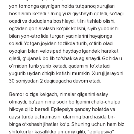
yon tomonga qayrilgan holda tutqanoq xurujlari
boshlanib ketadi. Uning yuzi qiyshayib qoladi, so‘lagi
oqadi va duduqlana boshlaydi, tilini tishlab olishi,
og‘zidan qon aralash ko‘pik kelishi, siyib yuborishi
bilan yon-atrofida turgan yaqinlarini hayajonga
soladi. Yotgan joyidan tezlikda turib, o‘tirib oladi,
oyoqlari bilan velosiped haydayotgandek harakat
qiladi, g‘ujanak bo‘lib to‘shakka ag‘anaydi. Gohida u
o‘rnidan turib yurib ketadi, qadamini to‘xtatadi,
yugurib uydan chiqib ketishi mumkin. Xuruji jarayoni
30 soniyadan 2 daqiqagacha davom etadi.
Bemor o‘ziga kelgach, nimalar qilganini eslay
olmaydi, ba’zan nima sodir bo‘lganini chala-chulpa
hikoya qilib beradi. Epilepsiya qanday holatda va
qaysi turda uchramasin, ularning barchasida bir-
biriga o‘xshash jihatlar ko‘p. Shuning uchun ham biz
shifokorlar kasallikka umumiy qilib, “epilepsiya”