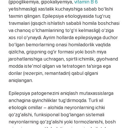
(gipoglikemiya, gipokaliyemiya,
vitamin B 6
yetishmasligi) xastalik kuchayishiga sabab bo‘lishi
taxmin qilingan. Epilepsiya etiologiyasida tug‘ruq
travmalari (qisqich ishlatish sababli homila boshchasi
va chanoq o‘lchamlarining to‘g‘ri kelmasligi) o‘ziga
xos rol o‘ynaydi. Ayrim hollarda epilepsiyaga duchor
bo‘lgan bemorlarning onasi homiladorlik vaqtida
qizilcha, grippning og‘ir formasi yoki bosh miya
jarohatlanishiga uchragan, spirtli ichimlik, giyohvand
modda iste’mol qilgan va tetratogen ta’sirga ega
dorilar (rezerpin, remantadin) qabul qilgani
aniqlangan.
Epilepsiya patogenezini aniqlash mutaxassislarga
anchagina qiyinchiliklar tug‘dirmoqda. Turli xil
etiologik omillar – alohida neyronlarning ichki
qo‘zg‘alishi, funksiponal bog‘langan sistemali
neyronlarning qo‘zg‘alishi yoki tormozlanishi, bosh