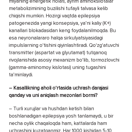
miyaning energetik holati, ayrim aminoksilotalar
metabolizimining buzilishi tufayli talvasa kelib
chiqishi mumkin. Hozirgi vaqtda epilepsiya
patogenezida yangi konsepsiya, ya’ni kaliy (K+)
kanallari blokadasidan keng foydalanilmoqda. Bu
esa neyronalararo halqa sirkulyatsiyasidagi
impulslarning o‘tishini qiyinlashtiradi. Qo‘zg‘atuvchi
transmitter (aspartat va glyutamat) tutqanoq
rivojlanishida asosiy mexanizm bo‘lib, tormozlovchi
(gamma-aminomoy kislotasi) uning tugashini
ta’minlaydi.
– Kasallikning aholi o‘rtasida uchrash darajasi
qanday va uni aniqlash mezonlari bormi?
– Turli xurujlar va hushdan ketish bilan
boshlanadigan epilepsiya yosh tanlamaydi, u bir
necha oylik chaqaloqda ham, kattalarda ham
uchrashini kuzatganmiz. Har 1000 kishidan 5-10