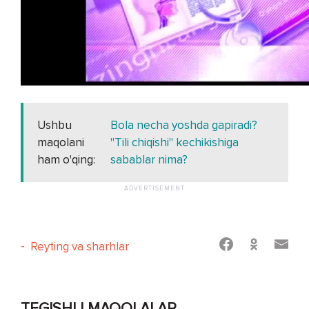
Ushbu
Bola necha yoshda gapiradi?
maqolani
"Tili chiqishi" kechikishiga
ham o'qing:
sabablar nima?
-
Reyting va sharhlar
TEGISHLI MAQOLALAR