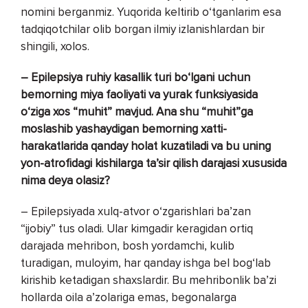
nomini berganmiz. Yuqorida keltirib o‘tganlarim esa
tadqiqotchilar olib borgan ilmiy izlanishlardan bir
shingili, xolos.
– Epilepsiya ruhiy kasallik turi bo‘lgani uchun
bemorning miya faoliyati va yurak funksiyasida
o‘ziga xos “muhit” mavjud. Ana shu “muhit”ga
moslashib yashaydigan bemorning xatti-
harakatlarida qanday holat kuzatiladi va bu uning
yon-atrofidagi kishilarga ta’sir qilish darajasi xususida
nima deya olasiz?
– Epilepsiyada xulq-atvor o‘zgarishlari ba’zan
“ijobiy” tus oladi. Ular kimgadir keragidan ortiq
darajada mehribon, bosh yordamchi, kulib
turadigan, muloyim, har qanday ishga bel bog‘lab
kirishib ketadigan shaxslardir. Bu mehribonlik ba’zi
hollarda oila a’zolariga emas, begonalarga