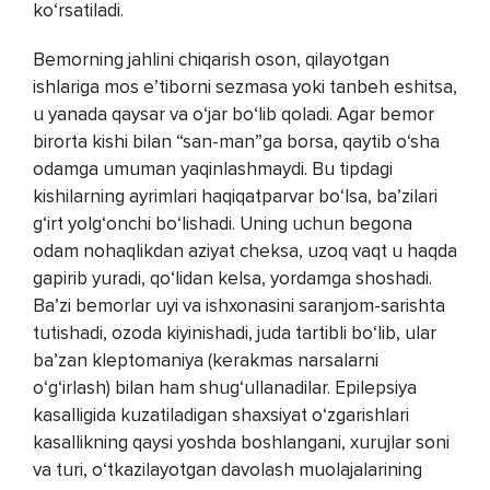
ko‘rsatiladi.
Bemorning jahlini chiqarish oson, qilayotgan
ishlariga mos e’tiborni sezmasa yoki tanbeh eshitsa,
u yanada qaysar va o‘jar bo‘lib qoladi. Agar bemor
birorta kishi bilan “san-man”ga borsa, qaytib o‘sha
odamga umuman yaqinlashmaydi. Bu tipdagi
kishilarning ayrimlari haqiqatparvar bo‘lsa, ba’zilari
g‘irt yolg‘onchi bo‘lishadi. Uning uchun begona
odam nohaqlikdan aziyat cheksa, uzoq vaqt u haqda
gapirib yuradi, qo‘lidan kelsa, yordamga shoshadi.
Ba’zi bemorlar uyi va ishxonasini saranjom-sarishta
tutishadi, ozoda kiyinishadi, juda tartibli bo‘lib, ular
ba’zan kleptomaniya (kerakmas narsalarni
o‘g‘irlash) bilan ham shug‘ullanadilar. Epilepsiya
kasalligida kuzatiladigan shaxsiyat o‘zgarishlari
kasallikning qaysi yoshda boshlangani, xurujlar soni
va turi, o‘tkazilayotgan davolash muolajalarining