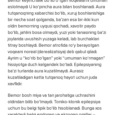
Bemor keyinchalik bo‘lib o‘tgan voqealarni umuman
eslolmaydi U ko‘pincha aura bilan boshlanadi. Aura
tutqanoqning xabarchisi bo‘lib, xuruj boshlanishiga
bir necha soat qolganda, ba’zan esa bir-ikki kun
oldin bemorning uyqusi qochadi, xavotir paydo
bo‘lib, jahlini bosa olmaydi, yuzi yoki tanasining ba’zi
joylarida uvushish yuzaga keladi, lab burchaklari
titray boshlaydi. Bemor atrofida ro‘y berayotgan
voqeani noreal (derealizatsiya) deb qabul qiladi.
Ayrim u “ko‘rib bo‘lgan” yoki “umuman ko‘rmagan”
hissiyotga duch kelgandek bo‘ladi. Epilepsiyaning
ba’zi turlarida aura kuzatilmaydi. Aurasiz
kuzatiladigan katta tutqanoq hayot uchun juda
xavflidir.
Bemor bosh miya va tan jarohatiga uchrashini
oldindan bilib bo‘lmaydi. Toniko-klonik epilepsiya
uchun bu belgi tipik bo‘lib hisoblanadi. Bunga xos
xarakterli belgi endogen va ekzogen omillar –