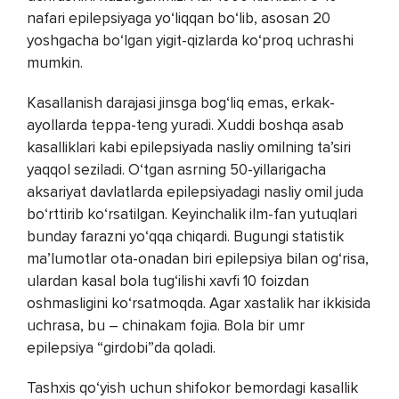
nafari epilepsiyaga yo‘liqqan bo‘lib, asosan 20
yoshgacha bo‘lgan yigit-qizlarda ko‘proq uchrashi
mumkin.
Kasallanish darajasi jinsga bog‘liq emas, erkak-
ayollarda teppa-teng yuradi. Xuddi boshqa asab
kasalliklari kabi epilepsiyada nasliy omilning ta’siri
yaqqol seziladi. O‘tgan asrning 50-yillarigacha
aksariyat davlatlarda epilepsiyadagi nasliy omil juda
bo‘rttirib ko‘rsatilgan. Keyinchalik ilm-fan yutuqlari
bunday farazni yo‘qqa chiqardi. Bugungi statistik
ma’lumotlar ota-onadan biri epilepsiya bilan og‘risa,
ulardan kasal bola tug‘ilishi xavfi 10 foizdan
oshmasligini ko‘rsatmoqda. Agar xastalik har ikkisida
uchrasa, bu – chinakam fojia. Bola bir umr
epilepsiya “girdobi”da qoladi.
Tashxis qo‘yish uchun shifokor bemordagi kasallik