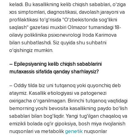
keladi. Bu kasallikning kelib chiqish sabablari, o‘ziga
xos simptomlari, diagnostikasi, davolash jarayoni va
profilaktikasi to‘g‘risida "O‘zbekistonda sog‘likni
saqlash" gazetasi muxbiri Olmazor tumanidagi 18-
oilaviy poliklinika psixonevrologi Iroda Karimova
bilan suhbatlashdi. Siz quyida shu suhbatni
o‘qishingiz mumkin.
– Epilepsiyaning kelib chiqish sabablarini
mutaxassis sifatida qanday sharhlaysiz?
– Oddiy tilda biz uni tutqanoq yoki quyonchiq deb
ataymiz. Kasallik etiologiyasi va patogenezi
oxirigacha o‘rganilmagan. Birinchi tutqanoq vaqtidagi
bemorning yoshi bevosita kasallikning paydo bo‘lish
sabablari bilan bog‘liqdir. Yangi tug‘ilgan chaqaloq va
emizikli bolada og‘ir gipoksiya, bosh miya rivojlanish
nuqsonlari va metabolik
genetik
nuqsonlar