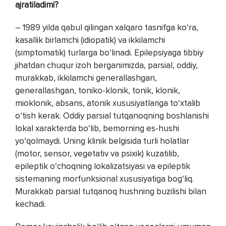
ajratiladimi?
– 1989 yilda qabul qilingan xalqaro tasnifga ko‘ra,
kasallik birlamchi (idiopatik) va ikkilamchi
(simptomatik) turlarga bo‘linadi. Epilepsiyaga tibbiy
jihatdan chuqur izoh berganimizda, parsial, oddiy,
murakkab, ikkilamchi generallashgan,
generallashgan, toniko-klonik, tonik, klonik,
mioklonik, absans, atonik xususiyatlariga to‘xtalib
o‘tish kerak. Oddiy parsial tutqanoqning boshlanishi
lokal xarakterda bo‘lib, bemorning es-hushi
yo‘qolmaydi. Uning klinik belgisida turli holatlar
(motor, sensor, vegetativ va psixik) kuzatilib,
epileptik o‘choqning lokalizatsiyasi va epileptik
sistemaning morfunksional xususiyatiga bog‘liq.
Murakkab parsial tutqanoq hushning buzilishi bilan
kechadi.