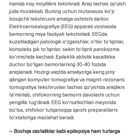
hamda irsiy moyillikni tekshiradi. Aniq tashxis qo‘yish
juda murakkab. Buning uchun mutaxassis ko‘p
bosqichli tekshiruvni amalga oshirishi darkor.
Elektroensealografiya (EEG) apparati vositasida
bemorning miya faoliyati tekshiriladi. EEGda
kuzatiladigan patologik o‘zgarishlar, o‘tkir to‘lqinlar,
kompleks pik to‘lqinlar, sekin to‘lqinli paroksizma
ko‘rinishida kechadi. Epilektik aktivlik kasallikka
duchor bo‘lgan bemorlarning 30-40 foizida
aniqlanadi. Hozirgi vaqtda amaliyotga keng joriy
qilingan komyuter tomografiya va magnit-rezonans
tomografiya tekshiruvlari tashxis qo‘yishda aniqlikni
ta’minlab, shifokorning bemorni davolashi uchun
yengillik tug‘diradi. EEG ko‘rsatkichlari meyorida
bo‘lsa, shifokor tutqanoqqa qarshi preparatlarni
to‘xtatishga maslahat beradi.
– Boshqa xastaliklar kabi epilepsiya ham turlarga