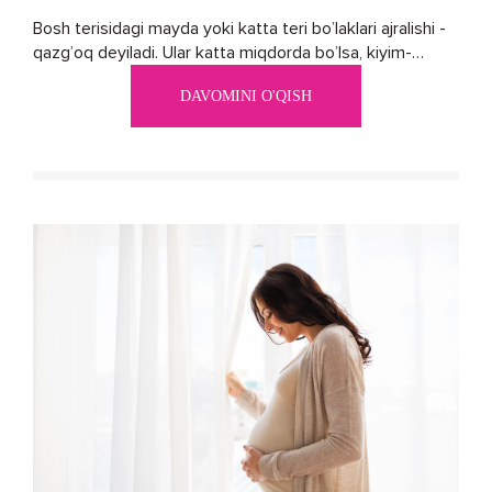
Bosh terisidagi mayda yoki katta teri bo’laklari ajralishi -
qazg’oq deyiladi. Ular katta miqdorda bo’lsa, kiyim-
kechakka tushib, yoqimsiz...
DAVOMINI O'QISH