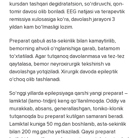
kursdan tashqari degidratatsion, so‘rdiruvchi, qon-
tomir davosi olib boriladi. EEG natijasi va terapevtik
remissiya xulosasiga ko‘ra, davolash jarayoni 3
yildan kam bo‘lmasligi lozim.
Preparat qabuli asta-sekinlik bilan kamaytirilib,
bemorning ahvoli o‘nglanishiga qarab, batamom
to‘xtatiladi. Agar tutqanoq davolanmasa va tez-tez
qaytalasa, bemor neyroxirurgik tekshirish va
davolashga yotqiziladi. Xirurgik davoda epileptik
o‘choq olib tashlanadi.
So‘nggi yillarda epilepsiyaga qarshi yangi preparat –
lamiktal (lamo-tridjin) keng qo‘llanilmoqda. Oddiy va
murakkab, absans, generallashgan, toniko-klonik
tutqanoqda bu preparat kutilgan samarani beradi.
Lamiktal kuniga 50 mg.dan boshlanib, asta-sekinlik
bilan 200 mg.gacha yetkaziladi. Qaysi preparat