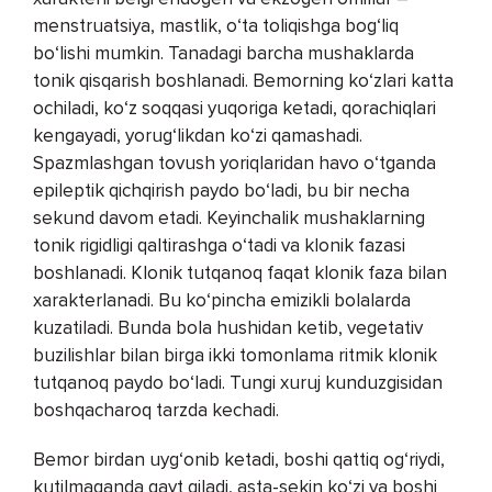
menstruatsiya, mastlik, o‘ta toliqishga bog‘liq
bo‘lishi mumkin. Tanadagi barcha mushaklarda
tonik qisqarish boshlanadi. Bemorning ko‘zlari katta
ochiladi, ko‘z soqqasi yuqoriga ketadi, qorachiqlari
kengayadi, yorug‘likdan ko‘zi qamashadi.
Spazmlashgan tovush yoriqlaridan havo o‘tganda
epileptik qichqirish paydo bo‘ladi, bu bir necha
sekund davom etadi. Keyinchalik mushaklarning
tonik rigidligi qaltirashga o‘tadi va klonik fazasi
boshlanadi. Klonik tutqanoq faqat klonik faza bilan
xarakterlanadi. Bu ko‘pincha emizikli bolalarda
kuzatiladi. Bunda bola hushidan ketib, vegetativ
buzilishlar bilan birga ikki tomonlama ritmik klonik
tutqanoq paydo bo‘ladi. Tungi xuruj kunduzgisidan
boshqacharoq tarzda kechadi.
Bemor birdan uyg‘onib ketadi, boshi qattiq og‘riydi,
kutilmaganda qayt qiladi, asta-sekin ko‘zi va boshi