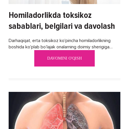
Homiladorlikda toksikoz
sabablari, belgilari va davolash
Darhaqiqat, erta toksikoz ko'pincha homiladorlikning
boshida ko'plab bo’lajak onalarning doimiy sherigiga
aylanadi. Ushbu noxush alomatlardan xalos bo'lishning
DAVOMINI O'QISH
biron bir usuli bormi?