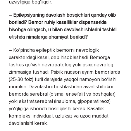
uzviyligiga bog‘liqdir.
– Epilepsiyaning davolash bosqichlari qanday olib
boriladi? Bemor ruhiy kasalliklar dispanserida
hisobga olingach, u bilan davolash ishlarini tashkil
etishda nimalarga ahamiyat beriladi?
– Ko‘pincha epileptik bemorni nevrologik
xarakterdagi kasal, deb hisoblashadi. Bemorga
tashxis qo‘yish nevropatolog yoki psixonevrolog
zimmasiga tushadi. Psixik nuqson ayrim bemorlarda
(25-30 foiz) turli darajada yaqqol namoyon bo‘lishi
mumkin. Davolashni boshlashdan avval shifokor
bemorda serebral (o‘sma, ensefalit va boshqalar)
yoki ekstratserebral (insuloma, gipoparatireoz)
yo‘qligiga ishonch hosil qilishi kerak. Kasallik
kompleks, individual, uzluksiz va uzoq muddat
davolanishi kerak.