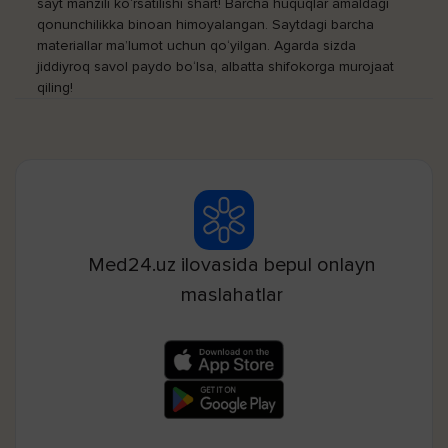
sayt manzili ko‘rsatilishi shart! Barcha huquqlar amaldagi
qonunchilikka binoan himoyalangan. Saytdagi barcha
materiallar ma’lumot uchun qo‘yilgan. Agarda sizda
jiddiyroq savol paydo bo‘lsa, albatta shifokorga murojaat
qiling!
Med24.uz ilovasida bepul onlayn
maslahatlar