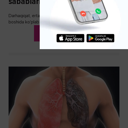
sabablari, belgilari va davolash
Darhaqiqat, erta toksikoz ko'pincha homiladorlikning
boshida ko'plab bo’lajak onalarning doimiy sherigiga
aylanadi. Ushbu noxush alomatlardan xalos bo'lishning
DAVOMINI O'QISH
biron bir usuli bormi?