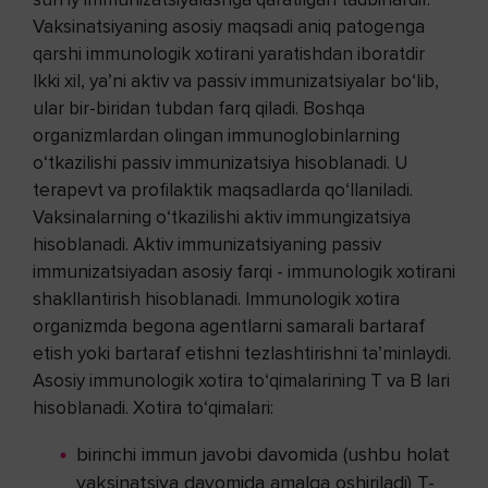
Vaksinatsiyaning asosiy maqsadi aniq patogenga
qarshi immunologik xotirani yaratishdan iboratdir
Ikki xil, ya’ni aktiv va passiv immunizatsiyalar bo‘lib,
ular bir-biridan tubdan farq qiladi. Boshqa
organizmlardan olingan immunoglobinlarning
o‘tkazilishi passiv immunizatsiya hisoblanadi. U
terapevt va profilaktik maqsadlarda qo‘llaniladi.
Vaksinalarning o‘tkazilishi aktiv immungizatsiya
hisoblanadi. Aktiv immunizatsiyaning passiv
immunizatsiyadan asosiy farqi - immunologik xotirani
shakllantirish hisoblanadi. Immunologik xotira
organizmda begona agentlarni samarali bartaraf
etish yoki bartaraf etishni tezlashtirishni ta’minlaydi.
Asosiy immunologik xotira to‘qimalarining T va B lari
hisoblanadi. Xotira to‘qimalari:
birinchi immun javobi davomida (ushbu holat
vaksinatsiya davomida amalga oshiriladi) T-