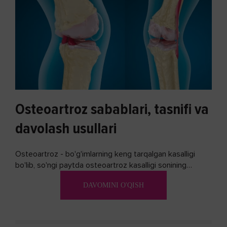
Osteoartroz sabablari, tasnifi va
davolash usullari
Osteoartroz - bo'g'imlarning keng tarqalgan kasalligi
bo'lib, so'ngi paytda osteoartroz kasalligi sonining
ko'payishi tendentsiyasi mavjud...
DAVOMINI O'QISH