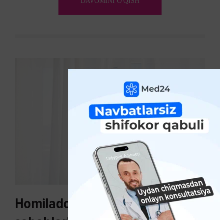
DAVOMINI O'QISH
Homiladorlikda toksikoz