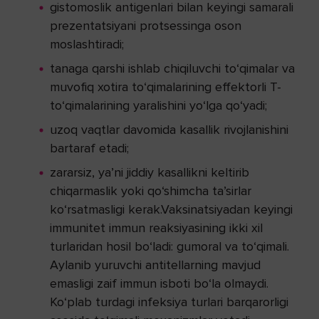
gistomoslik antigenlari bilan keyingi samarali
prezentatsiyani protsessinga oson
moslashtiradi;
tanaga qarshi ishlab chiqiluvchi to‘qimalar va
muvofiq xotira to‘qimalarining effektorli T-
to‘qimalarining yaralishini yo‘lga qo‘yadi;
uzoq vaqtlar davomida kasallik rivojlanishini
bartaraf etadi;
zararsiz, ya’ni jiddiy kasallikni keltirib
chiqarmaslik yoki qo‘shimcha ta’sirlar
ko‘rsatmasligi kerak.Vaksinatsiyadan keyingi
immunitet immun reaksiyasining ikki xil
turlaridan hosil bo‘ladi: gumoral va to‘qimali.
Aylanib yuruvchi antitellarning mavjud
emasligi zaif immun isboti bo‘la olmaydi.
Ko‘plab turdagi infeksiya turlari barqarorligi