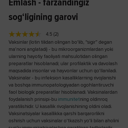
Emlash - farzandingiz
sog‘ligining garovi
4.5 (2)
Vaksinlar (lotin tilidan olingan bo‘lib, “sigir” degan
ma’noni anglatadi) - bu mikroorganizmlardan yoki
ularning hayotiy faoliyati mahsulotidan olingan
preparatlar hisoblanadi; ular profilaktik va davolash
maqsadida insonlar va hayvonlar uchun qo‘llaniladi.
Vaksinalar - bu infeksion kasalliklarning rivojlanishi
va boshqa immunopatologiyadan ogohlantiruvchi
faol biologik preparatlar hisoblanadi. Vaksinalardan
foydalanish prinsipi-bu
immunitet
ning oldinroq
yaratilishidir. U kasallik rivojlanishining oldini oladi.
Vaksinatsiyalar kasallikka qarshi barqarorlikni
oshirish uchun vaksinalar o‘tkazish yo‘li bilan aholini
sun’iy immunizatsiyalashga qaratilgan tadbirlardir.