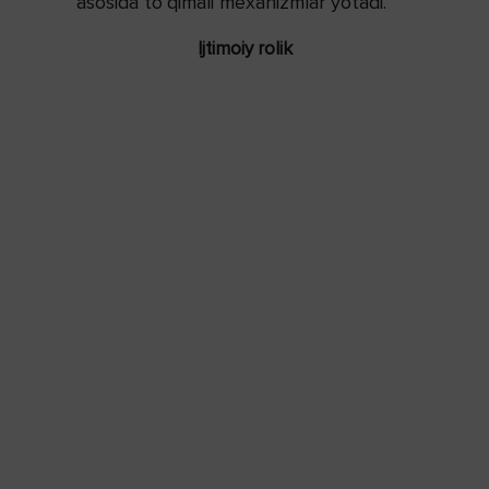
asosida to‘qimali mexanizmlar yotadi.
Ijtimoiy rolik