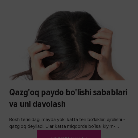
Qazg'oq paydo bo'lishi sabablari
va uni davolash
Bosh terisidagi mayda yoki katta teri bo’laklari ajralishi -
qazg’oq deyiladi. Ular katta miqdorda bo’lsa, kiyim-
kechakka tushib, yoqimsiz...