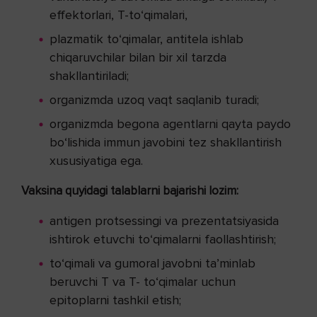
effektorlari, T-to‘qimalari,
plazmatik to‘qimalar, antitela ishlab
chiqaruvchilar bilan bir xil tarzda
shakllantiriladi;
organizmda uzoq vaqt saqlanib turadi;
organizmda begona agentlarni qayta paydo
bo‘lishida immun javobini tez shakllantirish
xususiyatiga ega.
Vaksina quyidagi talablarni bajarishi lozim:
antigen protsessingi va prezentatsiyasida
ishtirok etuvchi to‘qimalarni faollashtirish;
to‘qimali va gumoral javobni ta’minlab
beruvchi T va T- to‘qimalar uchun
epitoplarni tashkil etish;