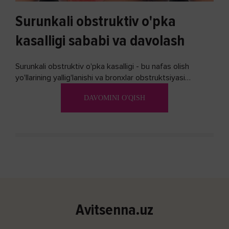
Surunkali obstruktiv o'pka
kasalligi sababi va davolash
Surunkali obstruktiv o'pka kasalligi - bu nafas olish
yo'llarining yallig'lanishi va bronxlar obstruktsiyasi
(shishishi) bilan tavsiflangan...
DAVOMINI O'QISH
Avitsenna.uz