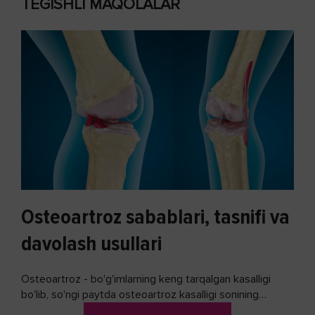
TEGISHLI MAQOLALAR
Osteoartroz sabablari, tasnifi va
davolash usullari
Osteoartroz - bo'g'imlarning keng tarqalgan kasalligi
bo'lib, so'ngi paytda osteoartroz kasalligi sonining
ko'payishi tendentsiyasi mavjud...