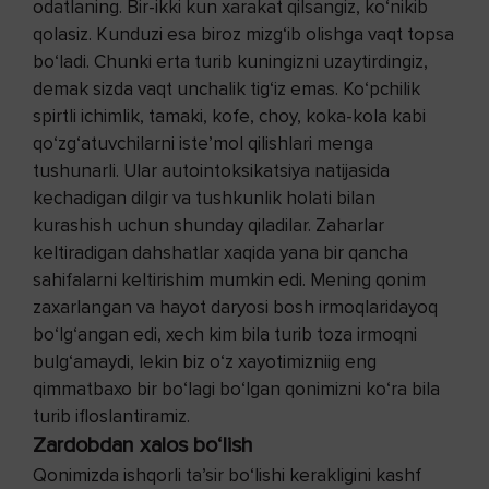
odatlaning. Bir-ikki kun xarakat qilsangiz, ko‘nikib
qolasiz. Kunduzi esa biroz mizg‘ib olishga vaqt topsa
bo‘ladi. Chunki erta turib kuningizni uzaytirdingiz,
demak sizda vaqt unchalik tig‘iz emas. Ko‘pchilik
spirtli ichimlik, tamaki, kofe, choy, koka-kola kabi
qo‘zg‘atuvchilarni iste’mol qilishlari menga
tushunarli. Ular autointoksikatsiya natijasida
kechadigan dilgir va tushkunlik holati bilan
kurashish uchun shunday qiladilar. Zaharlar
keltiradigan dahshatlar xaqida yana bir qancha
sahifalarni keltirishim mumkin edi. Mening qonim
zaxarlangan va hayot daryosi bosh irmoqlaridayoq
bo‘lg‘angan edi, xech kim bila turib toza irmoqni
bulg‘amaydi, lekin biz o‘z xayotimizniig eng
qimmatbaxo bir bo‘lagi bo‘lgan qonimizni ko‘ra bila
turib ifloslantiramiz.
Zardobdan xalos bo‘lish
Qonimizda ishqorli ta’sir bo‘lishi kerakligini kashf