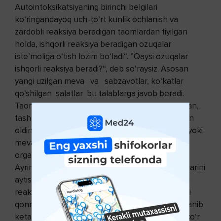
Autointoksikatsiyaning birinchi belgilari
ko‘ringandayoq uch-to‘rt kunlik ochlanish va
zardobli reaksiya beradigan taomlardan tiyilgan
holda, ishqorli reaksiya beradigan ozuqalar
iste’moliga o‘tish lozim bo‘ladi“. ”Qaysi ozuqalar
ishqorli reaksiya beradi?“, deb so‘raysiz. Asosan
yangi uzilgan meva va sabzavotlar, ko‘katlar
qo‘shilgan salatlar bu talablarga javob beradi.
Taomlaringizning 60 foizi sabzavot va mevalardan,
tashkil topgan bo‘lishi lozim. Ovqatlanishingizdan
oldin doimo pishirilmagan sabzavotlardan salat yoki
meva tanovvul qiling. Bu ishqorli ozuqalar
organizmingiz uchun juda katta axamiyatga ega.
Ayrimlar sabzavot va mevalarni xush ko‘rmasliklarini
aytishadi. Buning sababi qoningizda hali zardobli
reaksiya mavjud, biroq ishqorli ozuqalar iste’moli
qonni tozalay boshlaydi va siz bu sharoitga o‘rganib
ketasiz, natijada bunday ozuqa vaqti kelib xushxo‘r