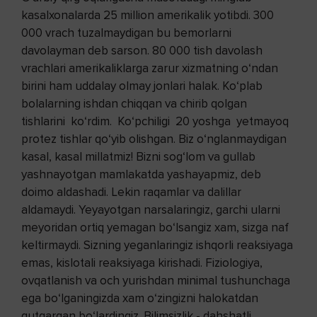
kasalxonalarda 25 million amerikalik yotibdi. 300
000 vrach tuzalmaydigan bu bemorlarni
davolayman deb sarson. 80 000 tish davolash
vrachlari amerikaliklarga zarur xizmatning o‘ndan
birini ham uddalay olmay jonlari halak. Ko‘plab
bolalarning ishdan chiqqan va chirib qolgan
tishlarini ko‘rdim. Ko‘pchiligi 20 yoshga yetmayoq
protez tishlar qo‘yib olishgan. Biz o‘nglanmaydigan
kasal, kasal millatmiz! Bizni sog‘lom va gullab
yashnayotgan mamlakatda yashayapmiz, deb
doimo aldashadi. Lekin raqamlar va dalillar
aldamaydi. Yeyayotgan narsalaringiz, garchi ularni
meyoridan ortiq yemagan bo‘lsangiz xam, sizga naf
keltirmaydi. Sizning yeganlaringiz ishqorli reaksiyaga
emas, kislotali reaksiyaga kirishadi. Fiziologiya,
ovqatlanish va och yurishdan minimal tushunchaga
ega bo‘lganingizda xam o‘zingizni halokatdan
qutqargan bo‘lardingiz. Bilimsizlik - dahshatli