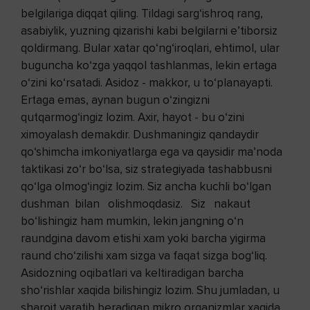
belgilariga diqqat qiling. Tildagi sarg‘ishroq rang,
asabiylik, yuzning qizarishi kabi belgilarni e’tiborsiz
qoldirmang. Bular xatar qo‘ng‘iroqlari, ehtimol, ular
buguncha ko‘zga yaqqol tashlanmas, lekin ertaga
o‘zini ko‘rsatadi. Asidoz - makkor, u to‘planayapti.
Ertaga emas, aynan bugun o‘zingizni
qutqarmog‘ingiz lozim. Axir, hayot - bu o‘zini
ximoyalash demakdir. Dushmaningiz qandaydir
qo‘shimcha imkoniyatlarga ega va qaysidir ma’noda
taktikasi zo‘r bo‘lsa, siz strategiyada tashabbusni
qo‘lga olmog‘ingiz lozim. Siz ancha kuchli bo‘lgan
dushman bilan olishmoqdasiz. Siz nakaut
bo‘lishingiz ham mumkin, lekin jangning o‘n
raundgina davom etishi xam yoki barcha yigirma
raund cho‘zilishi xam sizga va faqat sizga bog‘liq.
Asidozning oqibatlari va keltiradigan barcha
sho‘rishlar xaqida bilishingiz lozim. Shu jumladan, u
sharoit yaratib beradigan mikro organizmlar xaqida