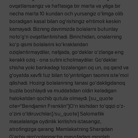
ovqatlansangiz va haftasiga bir marta va yiliga bir
necha marta 10 kundan och yursangiz o‘limga olib
boradigan kasal bilan og‘rishingiz ehtimoli keskin
kamayadi. Bizning davrimizda bolalarni butunlay
noto‘g‘ri ovqatlantirishadi. Birinchidan, onalarning
ko‘p qismi bolalarini ko‘kraklaridan
oziqlantirmaydilar, natijada, go‘daklar o‘zlariga eng
kerakli oziq - ona sutini icholmaydilar. Go‘daklar
shisha yoki bankadagi tozalangan oq un, oq qand va
g‘oyatda xavfli tuz bilan to‘yintirilgan taomni iste’mol
qilishadi. Hozirgi bolalarining tanasi go‘dakligidanoq
buzila boshlaydi va muddatidan oldin keladigan
halokatdan qochib qutula olmaydi. [su_quote
cite="Bendjamin Franklin"]O‘n kishidan to‘qqizi o‘z-
o‘zini o‘ldiruvchilar.[/su_quote] Salomatlik
masalalariga oydinlik kiritishni istasangiz,
atrofingizga qarang. Mamlakatning Sharqidan
G‘arbiy qirg‘oqlarigacha masofadagi minglab