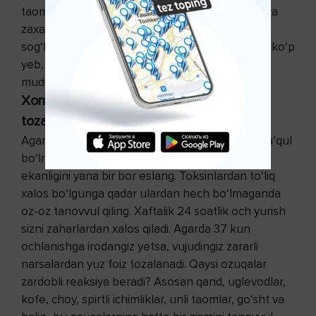
taomga aylana boradi. Faqat darmonsizlangan va
zaxarlangan organizmgina sabzavotli va mevali
sog‘lom ozuqalarni qiyin qabul qiladi. Meyoridan ko‘p
yeb, o‘zingizga jabr qilmang. Ko‘p yeyish sizni
muddatidan oldin o‘ldiradi.
Xom sabzavot va mevalar - tabiiy
tozalagichlar
Agarda sizga ayrim xom sabzavot va mevalar ma’qul
bo‘lmasa, bularning foydali va tozalovchi vosita
ekanligini yana bir bor eslang. Toksinlardan to‘liq
xalos bo‘lgunga qadar ulardan hech bo‘lmaganda
oz-oz tanovvul qiling. Xaftalik 24 soatlik och yurish
sizni zaharlardan xalos qiladi. Agarda 37 kun
ochlanishga irodangiz yetsa, vujudingiz zararli
narsalardan yuz foiz tozalanadi. Qaysi ozuqalar
zardobli reaksiya beradi? Asosan qand, uglevodlar,
kofe, choy, spirtli ichimliklar, unli taomlar, go‘sht va