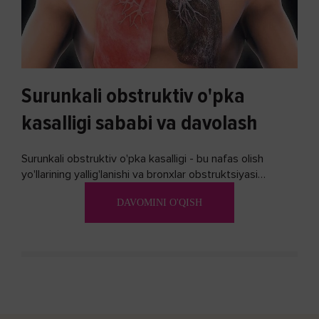
Surunkali obstruktiv o'pka
kasalligi sababi va davolash
Surunkali obstruktiv o'pka kasalligi - bu nafas olish
yo'llarining yallig'lanishi va bronxlar obstruktsiyasi
(shishishi) bilan tavsiflangan...
DAVOMINI O'QISH