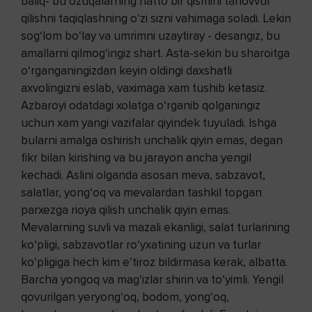
baliq- bu ozuqalarning hatto bir qismini tanovvul
qilishni taqiqlashning o‘zi sizni vahimaga soladi. Lekin
sog‘lom bo‘lay va umrimni uzaytiray - desangiz, bu
amallarni qilmog‘ingiz shart. Asta-sekin bu sharoitga
o‘rganganingizdan keyin oldingi daxshatli
axvolingizni eslab, vaximaga xam tushib ketasiz.
Azbaroyi odatdagi xolatga o‘rganib qolganingiz
uchun xam yangi vazifalar qiyindek tuyuladi. Ishga
bularni amalga oshirish unchalik qiyin emas, degan
fikr bilan kirishing va bu jarayon ancha yengil
kechadi. Aslini olganda asosan meva, sabzavot,
salatlar, yong‘oq va mevalardan tashkil topgan
parxezga rioya qilish unchalik qiyin emas.
Mevalarning suvli va mazali ekanligi, salat turlarining
ko‘pligi, sabzavotlar ro‘yxatining uzun va turlar
ko‘pligiga hech kim e’tiroz bildirmasa kerak, albatta.
Barcha yongoq va mag‘izlar shirin va to‘yimli. Yengil
qovurilgan yeryong‘oq, bodom, yong‘oq,