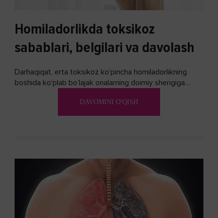
Homiladorlikda toksikoz
sabablari, belgilari va davolash
Darhaqiqat, erta toksikoz ko'pincha homiladorlikning
boshida ko'plab bo’lajak onalarning doimiy sherigiga
aylanadi. Ushbu noxush alomatlardan xalos bo'lishning
DAVOMINI O'QISH
biron bir usuli bormi?