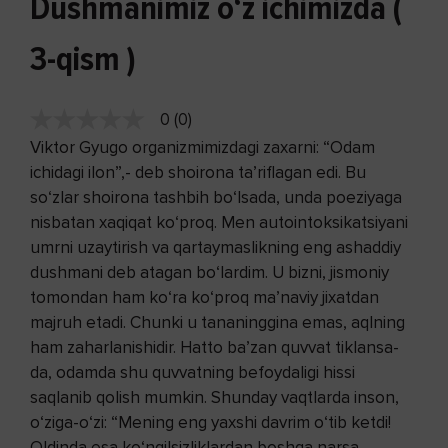
Dushmanimiz o‘z ichimizda (
3-qism )
0 (0)
Viktor Gyugo organizmimizdagi zaxarni: “Odam
ichidagi ilon”,- deb shoirona ta’riflagan edi. Bu
so‘zlar shoirona tashbih bo‘lsada, unda poeziyaga
nisbatan xaqiqat ko‘proq. Men autointoksikatsiyani
umrni uzaytirish va qartaymaslikning eng ashaddiy
dushmani deb atagan bo‘lardim. U bizni, jismoniy
tomondan ham ko‘ra ko‘proq ma’naviy jixatdan
majruh etadi. Chunki u tananinggina emas, aqlning
ham zaharlanishidir. Hatto ba’zan quvvat tiklansa-
da, odamda shu quvvatning befoydaligi hissi
saqlanib qolish mumkin. Shunday vaqtlarda inson,
o‘ziga-o‘zi: “Mening eng yaxshi davrim o‘tib ketdi!
Oldinda esa ko‘ngilsizliklardan boshqa narsa