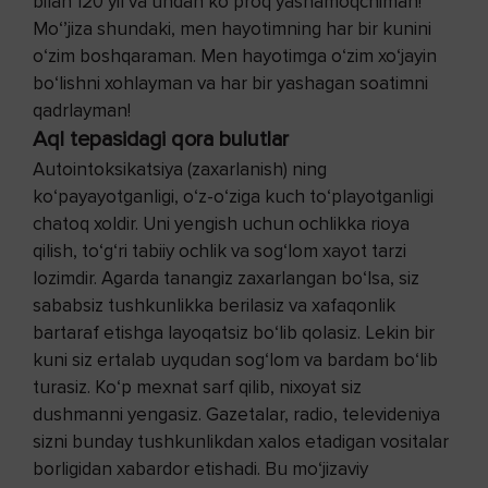
bilan 120 yil va undan ko‘proq yashamoqchiman!
Mo‘’jiza shundaki, men hayotimning har bir kunini
o‘zim boshqaraman. Men hayotimga o‘zim xo‘jayin
bo‘lishni xohlayman va har bir yashagan soatimni
qadrlayman!
Aql tepasidagi qora bulutlar
Autointoksikatsiya (zaxarlanish) ning
ko‘payayotganligi, o‘z-o‘ziga kuch to‘playotganligi
chatoq xoldir. Uni yengish uchun ochlikka rioya
qilish, to‘g‘ri tabiiy ochlik va sog‘lom xayot tarzi
lozimdir. Agarda tanangiz zaxarlangan bo‘lsa, siz
sababsiz tushkunlikka berilasiz va xafaqonlik
bartaraf etishga layoqatsiz bo‘lib qolasiz. Lekin bir
kuni siz ertalab uyqudan sog‘lom va bardam bo‘lib
turasiz. Ko‘p mexnat sarf qilib, nixoyat siz
dushmanni yengasiz. Gazetalar, radio, televideniya
sizni bunday tushkunlikdan xalos etadigan vositalar
borligidan xabardor etishadi. Bu mo‘jizaviy