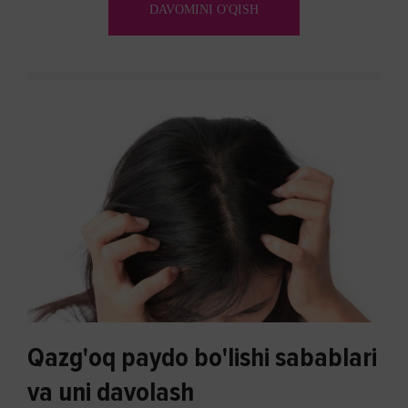
DAVOMINI O'QISH
Qazg'oq paydo bo'lishi sabablari
va uni davolash