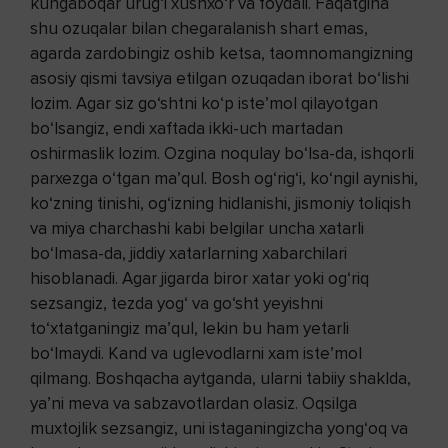
kungaboqar urug‘i xushxo‘r va foydali. Faqatgina
shu ozuqalar bilan chegaralanish shart emas,
agarda zardobingiz oshib ketsa, taomnomangizning
asosiy qismi tavsiya etilgan ozuqadan iborat bo‘lishi
lozim. Agar siz go‘shtni ko‘p iste’mol qilayotgan
bo‘lsangiz, endi xaftada ikki-uch martadan
oshirmaslik lozim. Ozgina noqulay bo‘lsa-da, ishqorli
parxezga o‘tgan ma’qul. Bosh og‘rig‘i, ko‘ngil aynishi,
ko‘zning tinishi, og‘izning hidlanishi, jismoniy toliqish
va miya charchashi kabi belgilar uncha xatarli
bo‘lmasa-da, jiddiy xatarlarning xabarchilari
hisoblanadi. Agar jigarda biror xatar yoki og‘riq
sezsangiz, tezda yog‘ va go‘sht yeyishni
to‘xtatganingiz ma’qul, lekin bu ham yetarli
bo‘lmaydi. Kand va uglevodlarni xam iste’mol
qilmang. Boshqacha aytganda, ularni tabiiy shaklda,
ya’ni meva va sabzavotlardan olasiz. Oqsilga
muxtojlik sezsangiz, uni istaganingizcha yong‘oq va