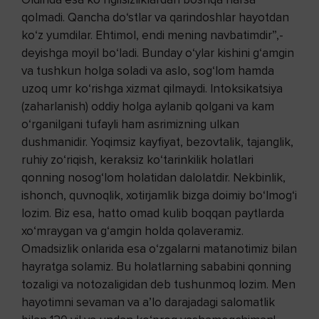
qolmadi. Qancha do‘stlar va qarindoshlar hayotdan
ko‘z yumdilar. Ehtimol, endi mening navbatimdir”,-
deyishga moyil bo‘ladi. Bunday o‘ylar kishini g‘amgin
va tushkun holga soladi va aslo, sog‘lom hamda
uzoq umr ko‘rishga xizmat qilmaydi. Intoksikatsiya
(zaharlanish) oddiy holga aylanib qolgani va kam
o‘rganilgani tufayli ham asrimizning ulkan
dushmanidir. Yoqimsiz kayfiyat, bezovtalik, tajanglik,
ruhiy zo‘riqish, keraksiz ko‘tarinkilik holatlari
qonning nosog‘lom holatidan dalolatdir. Nekbinlik,
ishonch, quvnoqlik, xotirjamlik bizga doimiy bo‘lmog‘i
lozim. Biz esa, hatto omad kulib boqqan paytlarda
xo‘mraygan va g‘amgin holda qolaveramiz.
Omadsizlik onlarida esa o‘zgalarni matanotimiz bilan
hayratga solamiz. Bu holatlarning sababini qonning
tozaligi va notozaligidan deb tushunmoq lozim. Men
hayotimni sevaman va a’lo darajadagi salomatlik