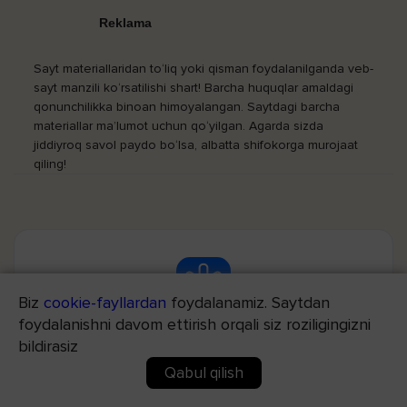
Reklama
Sayt materiallaridan to‘liq yoki qisman foydalanilganda veb-
sayt manzili ko‘rsatilishi shart! Barcha huquqlar amaldagi
qonunchilikka binoan himoyalangan. Saytdagi barcha
materiallar ma’lumot uchun qo‘yilgan. Agarda sizda
jiddiyroq savol paydo bo‘lsa, albatta shifokorga murojaat
qiling!
Biz
cookie-fayllardan
foydalanamiz. Saytdan
Med24.uz ilovasida bepul onlayn
foydalanishni davom ettirish orqali siz roziligingizni
bildirasiz
maslahatlar
Qabul qilish