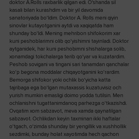
doktor A.Rolls raxbarlik qilgan edi. O‘shanda sil
kasali bilan kurashdim va bir yil davomida
sanatoriyada bo‘ldim. Doktor A. Rolls meni qiyin
sinovlar kutayotganini aytdi va xaqiqatda ham
shunday bo‘ldi. Mening mehribon shifokorim xar
kuni peshoblarimni olib qo‘yishimni tayinladi. Doktor
aytganidek, har kuni peshobimni shishalarga solib,
xonamdagi tokchalarga terib qo‘yar va kuzatardim.
Peshob sovigani va tingani sari tanamdan qanchalar
ko‘p begona moddalar chiqayotganini ko‘rardim.
Bemorga shifokor yoki ochlik bo‘yicha katta
tajribaga ega bo‘lgan mutaxassis kuzatuvisiz och
yurish mumkin emasligi doimo yodda tutilsin. Men
ochlanishni tugattanimdanoq parhezga o‘tkazishdi.
Ovqatim xom sabzavot, meva xamda qaynatilgan
sabzavot. Ochlikdan keyin taxminan ikki haftalar
o‘tgach, o‘zimda shunday bir yengillik va xushhollik
sezdimki, bunday holat xayotimda hech qachon