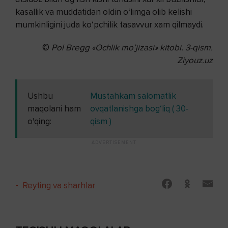
kasallik va muddatidan oldin o‘limga olib kelishi
mumkinligini juda ko‘pchilik tasavvur xam qilmaydi.
©
Pol Bregg
«Ochlik mo’jizasi» kitobi. 3-qism.
Ziyouz.uz
Ushbu
Mustahkam salomatlik
maqolani ham
ovqatlanishga bog‘liq ( 30-
o'qing:
qism )
-
Reyting va sharhlar