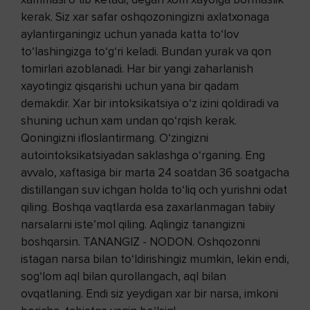
kerak. Siz xar safar oshqozoningizni axlatxonaga
aylantirganingiz uchun yanada katta to‘lov
to‘lashingizga to‘g‘ri keladi. Bundan yurak va qon
tomirlari azoblanadi. Har bir yangi zaharlanish
xayotingiz qisqarishi uchun yana bir qadam
demakdir. Xar bir intoksikatsiya o‘z izini qoldiradi va
shuning uchun xam undan qo‘rqish kerak.
Qoningizni ifloslantirmang. O‘zingizni
autointoksikatsiyadan saklashga o‘rganing. Eng
avvalo, xaftasiga bir marta 24 soatdan 36 soatgacha
distillangan suv ichgan holda to‘liq och yurishni odat
qiling. Boshqa vaqtlarda esa zaxarlanmagan tabiiy
narsalarni iste’mol qiling. Aqlingiz tanangizni
boshqarsin. TANANGIZ - NODON. Oshqozonni
istagan narsa bilan to‘ldirishingiz mumkin, lekin endi,
sog‘lom aql bilan qurollangach, aql bilan
ovqatlaning. Endi siz yeydigan xar bir narsa, imkoni