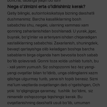
boricha, tabiatga yaqin bo‘lsin!
Nega o‘zimizni erta o‘ldirishimiz kerak?
Qatiy bilingki, autointoksikatsiya bizning daxshatli
dushmanimiz. Barcha kasalliklarning bosh
sababchisi shu, negaki, ularning xammasi xam
qonning zaharlanishidan boshlanadi. U yurak, jigar,
buyrak, bo‘g‘inlar va arteriyani ishdan chiqaradigan
xastaliklarning sababchisi. Zaxarlanish, shuningdek,
bevaqt qartayishga olib keladigan boshqa barcha
sabablarni birga olganda ham bevosita bosh sabab
bo‘lib qolavsradi. Qonni toza xolda ushlab turish, bu
- xali yarim yumush. Siz oshqozonni tez-tez yangi-
yangi ovqatlar bilan to‘ldirib, unga oldingilarini xazm
qilishga ulgurmay turib, yana ish topib berasiz. Sizni
ma’lum vaqtlarda ovqatlangin deb o‘rgatishgan, Och
yoki to‘qligingizga qaramay, tushlik bo‘ldimi, siz
nimanidir oshqozonga tiqishingiz kerak. Bu
ovqatlanishning daxshatli usuli bo‘lib, umuman