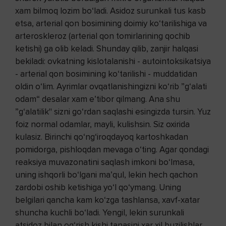
xam bilmoq lozim bo‘ladi. Asidoz surunkali tus kasb
etsa, arterial qon bosimining doimiy ko‘tarilishiga va
arteroskleroz (arterial qon tomirlarining qochib
ketishi) ga olib keladi. Shunday qilib, zanjir halqasi
bekiladi: ovkatning kislotalanishi - autointoksikatsiya
- arterial qon bosimining ko‘tarilishi - muddatidan
oldin o‘lim. Ayrimlar ovqatlanishingizni ko‘rib ”g‘alati
odam“ desalar xam e’tibor qilmang. Ana shu
”g‘alatilik" sizni go‘rdan saqlashi esingizda tursin. Yuz
foiz normal odamlar, mayli, kulishsin. Siz oxirida
kulasiz. Birinchi qo‘ng‘iroqdayoq kartoshkadan
pomidorga, pishloqdan mevaga o‘ting. Agar qondagi
reaksiya muvazonatini saqlash imkoni bo‘lmasa,
uning ishqorli bo‘lgani ma’qul, lekin hech qachon
zardobi oshib ketishiga yo‘l qo‘ymang. Uning
belgilari qancha kam ko‘zga tashlansa, xavf-xatar
shuncha kuchli bo‘ladi. Yengil, lekin surunkali
atsidoz bilan og‘rish kishi tanasini xar xil buzilishlar,