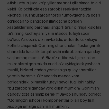
etish uchun juda ko‘p yillar mehnat qilishimga to‘g‘ri
keldi. Ko‘pchilikda esa zardobli reaksiya tarzida
kechadi. Husnbuzardan tortib tumovgacha va bosh
og‘riqdan to oshqozon illatigacha bo‘lgan
xastaliklarning barchasi ishqorli ta’sir o‘rniga kislotali
ta’sirning kuchayishi, ya’ni atsidoz tufayli sodir
bo‘ladi. Asidozni, o‘z navbatida, autointoksikatsiya
keltirib chiqaradi. Qonning shunchalar ifloslanganlik
sharoitida kasallik tarqatuvchi mikroblardan qanday
saqlanmoq mumkin? Biz o‘z e’tiborsizligimiz bilan
mikroblarni qonimizda xuddi o‘z uyidagidek yashash
muxiti, bizlarni ichdan yemirishiga qulay sharoitlar
yaratib beramiz. O‘z vaqtida menda xam
bo‘lganidek, bilmaslik tufayli savol tug‘ilishi tabiiy:
“bu zardobni qanday yo‘q qilish mumkin? Qonimizni
qanday tozalashimiz kerak?” Javob shunday bo‘ladi:
“Qoningizni ishqorli komponentlar bilan boyitish
xisobiga amalga oshirish mumkin”.