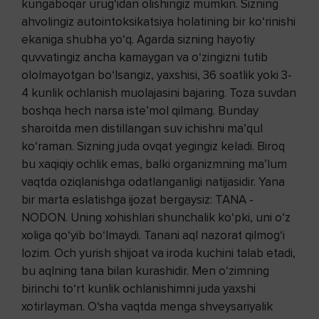
kungaboqar urug‘idan olishingiz mumkin. Sizning
ahvolingiz autointoksikatsiya holatining bir ko‘rinishi
ekaniga shubha yo‘q. Agarda sizning hayotiy
quvvatingiz ancha kamaygan va o‘zingizni tutib
ololmayotgan bo‘lsangiz, yaxshisi, 36 soatlik yoki 3-
4 kunlik ochlanish muolajasini bajaring. Toza suvdan
boshqa hech narsa iste’mol qilmang. Bunday
sharoitda men distillangan suv ichishni ma’qul
ko‘raman. Sizning juda ovqat yegingiz keladi. Biroq
bu xaqiqiy ochlik emas, balki organizmning ma’lum
vaqtda oziqlanishga odatlanganligi natijasidir. Yana
bir marta eslatishga ijozat bergaysiz: TANA -
NODON. Uning xohishlari shunchalik ko‘pki, uni o‘z
xoliga qo‘yib bo‘lmaydi. Tanani aql nazorat qilmog‘i
lozim. Och yurish shijoat va iroda kuchini talab etadi,
bu aqlning tana bilan kurashidir. Men o‘zimning
birinchi to‘rt kunlik ochlanishimni juda yaxshi
xotirlayman. O‘sha vaqtda menga shveysariyalik