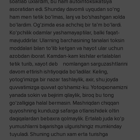
soatlab uxlardim, bu ham autointoksikatsiya
asoratidan edi. Shunday davomli uyqudan so‘ng
ham men tetik bo‘lmas, lanj va bo‘shashgan xolda
bo‘lardim. Og‘zimda esa achchiq bir ta’m bo‘lardi.
Ko‘pchilik odamlar yashamayaptilar, balki faqat-
mavjuddirlar. Ularning barchasining tanalari toksin
moddalari bilan to‘lib ketgan va hayot ular uchun
azobdan iborat. Kamdan-kam kishilar ertalablari
tetik turib, xayot deb nomlangan sarguzashtlarini
davom ettirish ishtiyoqida bo‘ladilar. Keling,
yotog‘imizga bir nazar tashlaylik, axir, shu joyda
quvvatimizga quvvat qo‘shamiz-ku. Yotoqxonamizni
yanada sokin va bejirim qilaylik, biroq bu tong
go‘zalligiga halal bermasin. Mashriqdan chiqqan
quyoshning kunduzgi safarga otlanishidek oltin
daqiqalardan bebaxra qolmaylik. Ertalab juda ko‘p
yumushlarni bajarishga ulgurishingiz mumkinday
tuyuladi. Shuning uchun xam erta turishga