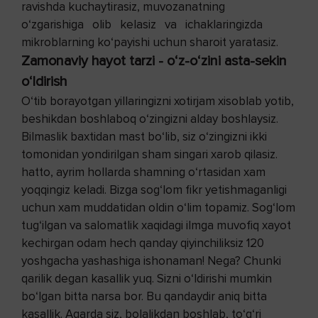
ravishda kuchaytirasiz, muvozanatning
o‘zgarishiga olib kelasiz va ichaklaringizda
mikroblarning ko‘payishi uchun sharoit yaratasiz.
Zamonaviy hayot tarzi - o‘z-o‘zini asta-sekin
o‘ldirish
O‘tib borayotgan yillaringizni xotirjam xisoblab yotib,
beshikdan boshlaboq o‘zingizni alday boshlaysiz.
Bilmaslik baxtidan mast bo‘lib, siz o‘zingizni ikki
tomonidan yondirilgan sham singari xarob qilasiz.
hatto, ayrim hollarda shamning o‘rtasidan xam
yoqqingiz keladi. Bizga sog‘lom fikr yetishmaganligi
uchun xam muddatidan oldin o‘lim topamiz. Sog‘lom
tug‘ilgan va salomatlik xaqidagi ilmga muvofiq xayot
kechirgan odam hech qanday qiyinchiliksiz 120
yoshgacha yashashiga ishonaman! Nega? Chunki
qarilik degan kasallik yuq. Sizni o‘ldirishi mumkin
bo‘lgan bitta narsa bor. Bu qandaydir aniq bitta
kasallik. Agarda siz, bolalikdan boshlab, to‘g‘ri