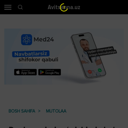
Avitsenna.uz
2
BOSH SAHIFA
MUTOLAA