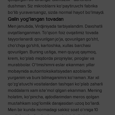
dushman. Siz mikroblarni ko‘paytiruvchi fabrika
bo‘lib yuraversangiz, sizda normal hayot bo‘lmaydi.
Qalin yog‘langan tovadan
Men janubda, Virdjiniyada tarbiyalandim. Daxshatli
ovqatlanganman. To‘qson foiz ovqatimiz tovada
tayyorlanardi: qovurilgan jo‘ja, qovurilgan go‘sht,
cho‘chqa go‘shti, kartoshka, xullas barchasi
qovurilgan. Buning ustiga, men quyuq qaymoq,
krem, ko‘plab miqdorda pirojniylar, piroglar va
murabbolar. O‘tmishimni eslar ekanman: yillar
mobaynida autointoksikatsiyadan azoblanib
yurganim va buni bilmaganimni ko‘raman. Xar xil
qo‘zg‘atuvchi vositalardan tashqari ko‘plab zaharli
moddalarni xam iste’mol qilgan ekanman. Mening
holatim, ko‘pincha, ajdodlarimdan meros qolgan
mustahkam sog‘lomlik darajasidan uzoq bo‘lardi.
Men bir kunda normadagi sakkiz soat o‘rniga 10