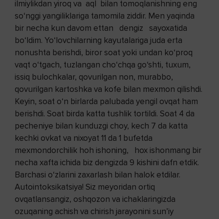
ilmiylikdan yiroq va aql bilan tomoqlanishning eng
so‘nggi yangiliklariga tamomila ziddir. Men yaqinda
bir necha kun davom ettan dengiz sayoxatida
bo‘ldim. Yo‘lovchilarning kayutalariga juda erta
nonushta berishdi, biror soat yoki undan ko‘proq
vaqt o‘tgach, tuzlangan cho‘chqa go‘shti, tuxum,
issiq bulochkalar, qovurilgan non, murabbo,
qovurilgan kartoshka va kofe bilan mexmon qilishdi.
Keyin, soat o‘n birlarda palubada yengil ovqat ham
berishdi. Soat birda katta tushlik tortildi. Soat 4 da
pecheniye bilan kunduzgi choy, kech 7 da katta
kechki ovkat va nixoyat 11 da 1 bufetda
mexmondorchilik hoh ishoning, hox ishonmang bir
necha xafta ichida biz dengizda 9 kishini dafn etdik.
Barchasi o‘zlarini zaxarlash bilan halok etdilar.
Autointoksikatsiya! Siz meyoridan ortiq
ovqatlansangiz, oshqozon va ichaklaringizda
ozuqaning achish va chirish jarayonini sun’iy