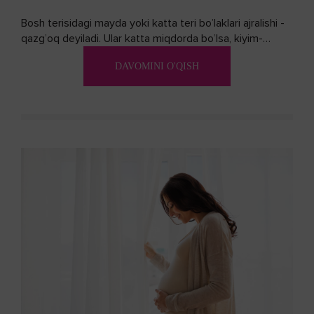
Bosh terisidagi mayda yoki katta teri bo’laklari ajralishi -
qazg’oq deyiladi. Ular katta miqdorda bo’lsa, kiyim-
kechakka tushib, yoqimsiz...
DAVOMINI O'QISH