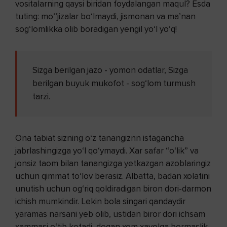
vositalarning qaysi biridan foydalangan maqul? Esda
tuting: mo‘’jizalar bo‘lmaydi, jismonan va ma’nan
sog‘lomlikka olib boradigan yengil yo‘l yo‘q!
Sizga berilgan jazo - yomon odatlar, Sizga
berilgan buyuk mukofot - sog‘lom turmush
tarzi.
Ona tabiat sizning o‘z tanangiznn istagancha
jabrlashingizga yo‘l qo‘ymaydi. Xar safar “o‘lik” va
jonsiz taom bilan tanangizga yetkazgan azoblaringiz
uchun qimmat to‘lov berasiz. Albatta, badan xolatini
unutish uchun og‘riq qoldiradigan biron dori-darmon
ichish mumkindir. Lekin bola singari qandaydir
yaramas narsani yeb olib, ustidan biror dori ichsam
xammasi o‘tib ketadi, degan xom xayolga bormaslik