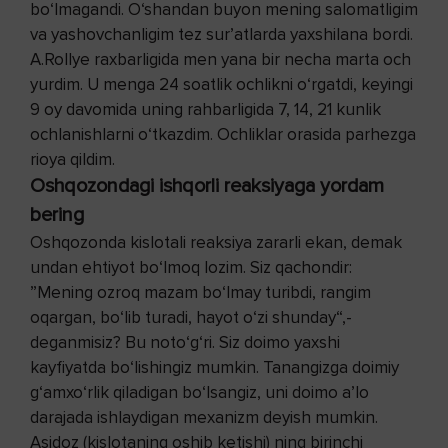
bo‘lmagandi. O‘shandan buyon mening salomatligim
va yashovchanligim tez sur’atlarda yaxshilana bordi.
A.Rollye raxbarligida men yana bir necha marta och
yurdim. U menga 24 soatlik ochlikni o‘rgatdi, keyingi
9 oy davomida uning rahbarligida 7, 14, 21 kunlik
ochlanishlarni o‘tkazdim. Ochliklar orasida parhezga
rioya qildim.
Oshqozondagi ishqorli reaksiyaga yordam
bering
Oshqozonda kislotali reaksiya zararli ekan, demak
undan ehtiyot bo‘lmoq lozim. Siz qachondir:
”Mening ozroq mazam bo‘lmay turibdi, rangim
oqargan, bo‘lib turadi, hayot o‘zi shunday“,-
deganmisiz? Bu noto‘g‘ri. Siz doimo yaxshi
kayfiyatda bo‘lishingiz mumkin. Tanangizga doimiy
g‘amxo‘rlik qiladigan bo‘lsangiz, uni doimo a’lo
darajada ishlaydigan mexanizm deyish mumkin.
Asidoz (kislotaning oshib ketishi) ning birinchi