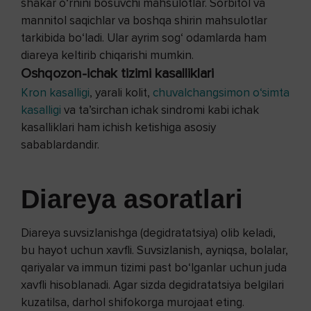
shakar o‘rnini bosuvchi mahsulotlar. Sorbitol va
mannitol saqichlar va boshqa shirin mahsulotlar
tarkibida bo‘ladi. Ular ayrim sog‘ odamlarda ham
diareya keltirib chiqarishi mumkin.
Oshqozon-ichak tizimi kasalliklari
Kron kasalligi
, yarali kolit,
chuvalchangsimon o‘simta
kasalligi
va ta’sirchan ichak sindromi kabi ichak
kasalliklari ham ichish ketishiga asosiy
sabablardandir.
Diareya asoratlari
Diareya suvsizlanishga (degidratatsiya) olib keladi,
bu hayot uchun xavfli. Suvsizlanish, ayniqsa, bolalar,
qariyalar va immun tizimi past bo‘lganlar uchun juda
xavfli hisoblanadi. Agar sizda degidratatsiya belgilari
kuzatilsa, darhol shifokorga murojaat eting.