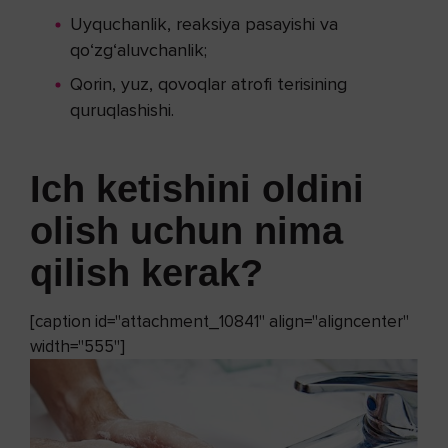
Uyquchanlik, reaksiya pasayishi va
qo‘zg‘aluvchanlik;
Qorin, yuz, qovoqlar atrofi terisining
quruqlashishi.
Ich ketishini oldini
olish uchun nima
qilish kerak?
[caption id="attachment_10841" align="aligncenter"
width="555"]