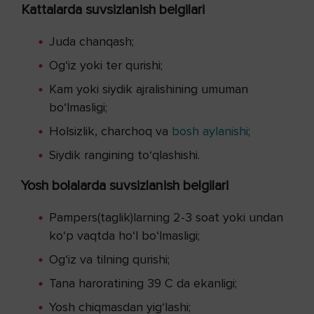
Kattalarda suvsizlanish belgilari
Juda chanqash;
Og‘iz yoki ter qurishi;
Kam yoki siydik ajralishining umuman
bo‘lmasligi;
Holsizlik, charchoq va
bosh aylanishi
;
Siydik rangining to‘qlashishi.
Yosh bolalarda suvsizlanish belgilari
Pampers(taglik)larning 2-3 soat yoki undan
ko‘p vaqtda ho‘l bo‘lmasligi;
Og‘iz va tilning qurishi;
Tana haroratining 39 C da ekanligi;
Yosh chiqmasdan yig‘lashi;