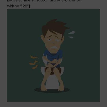
id="attachment_10839" align="aligncenter"
width="528"]