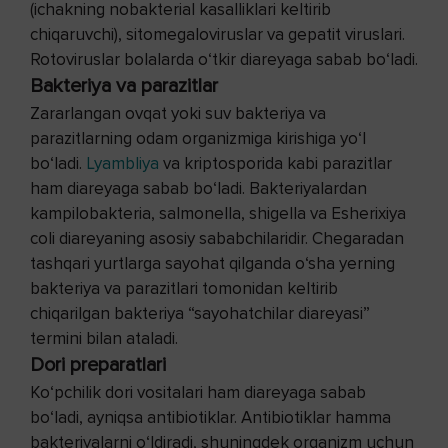
(ichakning nobakterial kasalliklari keltirib
chiqaruvchi), sitomegaloviruslar va gepatit viruslari.
Rotoviruslar bolalarda o‘tkir diareyaga sabab bo‘ladi.
Bakteriya va parazitlar
Zararlangan ovqat yoki suv bakteriya va
parazitlarning odam organizmiga kirishiga yo‘l
bo‘ladi.
Lyambliya
va kriptosporida kabi parazitlar
ham diareyaga sabab bo‘ladi. Bakteriyalardan
kampilobakteria, salmonella, shigella va Esherixiya
coli diareyaning asosiy sababchilaridir. Chegaradan
tashqari yurtlarga sayohat qilganda o‘sha yerning
bakteriya va parazitlari tomonidan keltirib
chiqarilgan bakteriya “sayohatchilar diareyasi”
termini bilan ataladi.
Dori preparatlari
Ko‘pchilik dori vositalari ham diareyaga sabab
bo‘ladi, ayniqsa antibiotiklar. Antibiotiklar hamma
bakteriyalarni o‘ldiradi, shuningdek organizm uchun