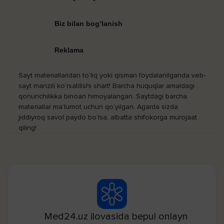
Biz bilan bog‘lanish
Reklama
Sayt materiallaridan to‘liq yoki qisman foydalanilganda veb-
sayt manzili ko‘rsatilishi shart! Barcha huquqlar amaldagi
qonunchilikka binoan himoyalangan. Saytdagi barcha
materiallar ma’lumot uchun qo‘yilgan. Agarda sizda
jiddiyroq savol paydo bo‘lsa, albatta shifokorga murojaat
qiling!
Med24.uz ilovasida bepul onlayn