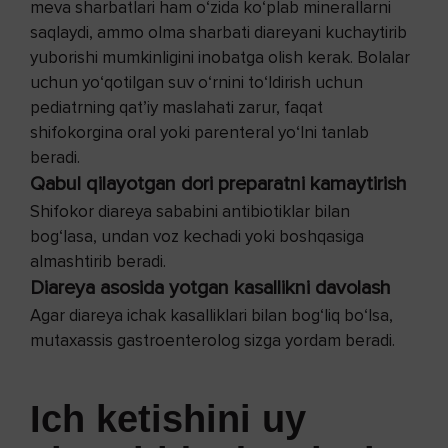
meva sharbatlari ham o‘zida ko‘plab minerallarni
saqlaydi, ammo olma sharbati diareyani kuchaytirib
yuborishi mumkinligini inobatga olish kerak. Bolalar
uchun yo‘qotilgan suv o‘rnini to‘ldirish uchun
pediatrning qat’iy maslahati zarur, faqat
shifokorgina oral yoki parenteral yo‘lni tanlab
beradi.
Qabul qilayotgan dori preparatni kamaytirish
Shifokor diareya sababini antibiotiklar bilan
bog‘lasa, undan voz kechadi yoki boshqasiga
almashtirib beradi.
Diareya asosida yotgan kasallikni davolash
Agar diareya ichak kasalliklari bilan bog‘liq bo‘lsa,
mutaxassis gastroenterolog sizga yordam beradi.
Ich ketishini uy