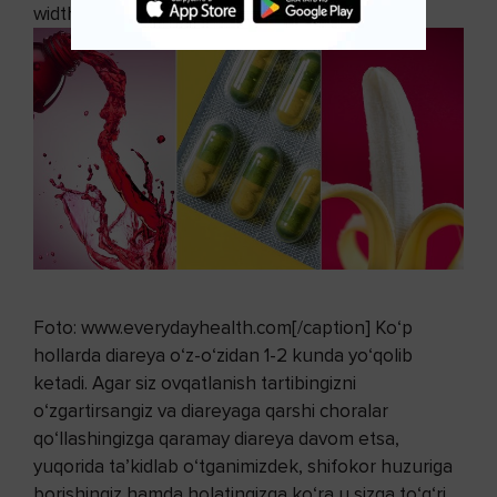
width="722"]
Foto: www.everydayhealth.com[/caption] Ko‘p
hollarda diareya o‘z-o‘zidan 1-2 kunda yo‘qolib
ketadi. Agar siz ovqatlanish tartibingizni
o‘zgartirsangiz va diareyaga qarshi choralar
qo‘llashingizga qaramay diareya davom etsa,
yuqorida ta’kidlab o‘tganimizdek, shifokor huzuriga
borishingiz hamda holatingizga ko‘ra u sizga to‘g‘ri