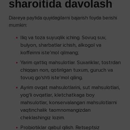
sharoitida davolash
Diareya paytida quyidagilarni bajarish foyda berishi
mumkin:
Iliq va toza suyuqlik iching. Sovuq suv,
bulyon, sharbatlar ichish, alkogol va
koffeinni iste’mol qilmang;
Yarim qattiq mahsulotlar. Suxariklar, tostrdan
chiqqan non, qotirilgan tuxum, guruch va
tovuq go‘shti iste’mol qiling.
Ayrim ovqat mahsulotlarini, sut mahsulotlari,
yog‘li ovqatlar, kletchatkaga boy
mahsulotlar, konservalangan mahsulotlarni
vaqtinchalik taomnomangizdan
cheklashingiz lozim.
Probiotiklar qabul qilish. Retseptsiz