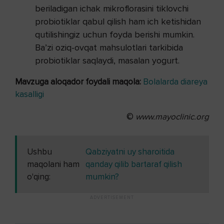
beriladigan ichak mikroflorasini tiklovchi
probiotiklar qabul qilish ham ich ketishidan
qutilishingiz uchun foyda berishi mumkin.
Ba’zi oziq-ovqat mahsulotlari tarkibida
probiotiklar saqlaydi, masalan yogurt.
Mavzuga aloqador foydali maqola:
Bolalarda diareya
kasalligi
©
www.mayoclinic.org
Ushbu
Qabziyatni uy sharoitida
maqolani ham
qanday qilib bartaraf qilish
o'qing:
mumkin?