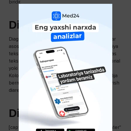
biridir.
Diareya diagnozi
Diagnozni aniq qo‘yishda shifokor quyidagi testlar
asosida yordam beradi: Qon analizi - qon bakteriya
tekshiruvi diareyaning sababini aytib beradi. Najas
tekshiruvi - najas tekshiruvida diareyaning bakterial
yoki parazitar sababini aniqlasa bo‘ladi.
Kolonoskopiya - agar yuqoridag tekshiruvlar natija
bermasa, ichakni kolonoskop yordamida tekshirish
diareyaning boshqa sabablarini aniqlab beradi.
Diareyani davolash
[caption id="attachment_10842" align="aligncenter"