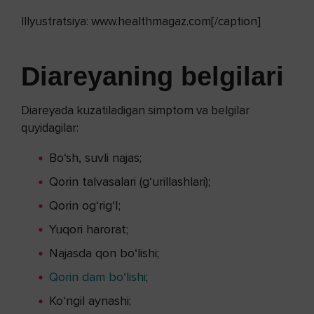
Illyustratsiya: www.healthmagaz.com[/caption]
Diareyaning belgilari
Diareyada kuzatiladigan simptom va belgilar
quyidagilar:
Bo‘sh, suvli najas;
Qorin talvasalari (g‘urillashlari);
Qorin og‘rig‘I;
Yuqori harorat;
Najasda qon bo‘lishi;
Qorin dam bo‘lishi
;
Ko‘ngil aynashi;