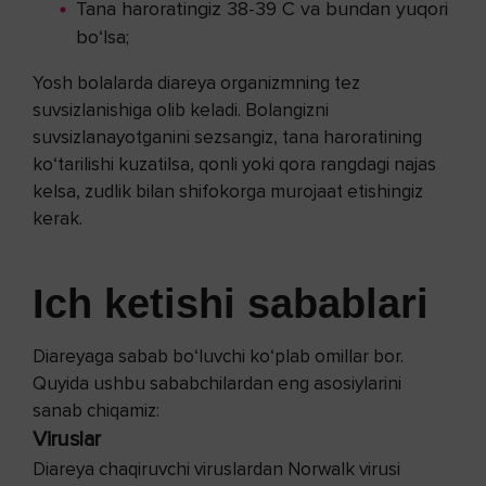
Tana haroratingiz 38-39 C va bundan yuqori
bo‘lsa;
Yosh bolalarda diareya organizmning tez
suvsizlanishiga olib keladi. Bolangizni
suvsizlanayotganini sezsangiz, tana haroratining
ko‘tarilishi kuzatilsa, qonli yoki qora rangdagi najas
kelsa, zudlik bilan shifokorga murojaat etishingiz
kerak.
Ich ketishi sabablari
Diareyaga sabab bo‘luvchi ko‘plab omillar bor.
Quyida ushbu sababchilardan eng asosiylarini
sanab chiqamiz:
Viruslar
Diareya chaqiruvchi viruslardan Norwalk virusi