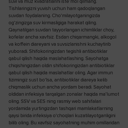
suvi va muz kvadratlarini iste’mol qilmang.
Tishlaringizni yuvish uchun ham qadoqlangan
suvdan foydalaning. Cho‘milayotganingizda
og‘zingizga suv kirmasligiga harakat qiling.
Qaynatilgan suvdan tayyorlangan ichimliklar choy,
kofelar ancha xavfsiz. Esdan chiqarmangki, alkogol
va koffein diareyani va suvsizlanishni kuchaytirib
yuboradi. Shifokoringizdan tegishli antibiotiklar
qabul qilish haqida maslahatlashing. Sayohatga
chiqishingizdan oldin shifokoringizdan antibiotiklar
qabul qilish haqida maslahatlar oling. Agar immun
tizimingiz sust bo‘lsa, antibiotiklar diareya kelib
chiqmaslik uchun ancha yordam beradi. Sayohat
oldidan infeksiya tarqalgan zonalar haqida ma’lumot
oling. SSV va SES ning rasmiy web sahifalari
yordamida yurtingizdan tashqari mamlakatlarning
qaysi birida infeksiya o‘choqlari kuzatilayotganligini
bilib oling. Bu xavfsiz sayohatning muhim omillaridan