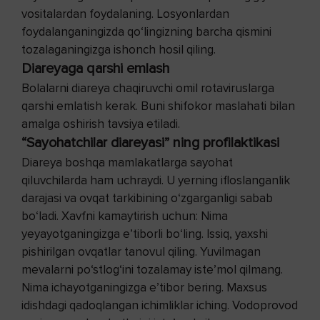
vositalardan foydalaning. Losyonlardan
foydalanganingizda qo‘lingizning barcha qismini
tozalaganingizga ishonch hosil qiling.
Diareyaga qarshi emlash
Bolalarni diareya chaqiruvchi omil rotaviruslarga
qarshi emlatish kerak. Buni shifokor maslahati bilan
amalga oshirish tavsiya etiladi.
“Sayohatchilar diareyasi” ning profilaktikasi
Diareya boshqa mamlakatlarga sayohat
qiluvchilarda ham uchraydi. U yerning ifloslanganlik
darajasi va ovqat tarkibining o‘zgarganligi sabab
bo‘ladi. Xavfni kamaytirish uchun: Nima
yeyayotganingizga e’tiborli bo‘ling. Issiq, yaxshi
pishirilgan ovqatlar tanovul qiling. Yuvilmagan
mevalarni po‘stlog‘ini tozalamay iste’mol qilmang.
Nima ichayotganingizga e’tibor bering. Maxsus
idishdagi qadoqlangan ichimliklar iching. Vodoprovod