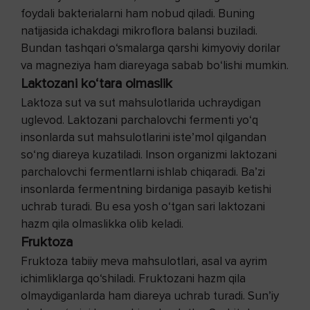
foydali bakterialarni ham nobud qiladi. Buning
natijasida ichakdagi mikroflora balansi buziladi.
Bundan tashqari o‘smalarga qarshi kimyoviy dorilar
va magneziya ham diareyaga sabab bo‘lishi mumkin.
Laktozani ko‘tara olmaslik
Laktoza sut va sut mahsulotlarida uchraydigan
uglevod. Laktozani parchalovchi fermenti yo‘q
insonlarda sut mahsulotlarini iste’mol qilgandan
so‘ng diareya kuzatiladi. Inson organizmi laktozani
parchalovchi fermentlarni ishlab chiqaradi. Ba’zi
insonlarda fermentning birdaniga pasayib ketishi
uchrab turadi. Bu esa yosh o‘tgan sari laktozani
hazm qila olmaslikka olib keladi.
Fruktoza
Fruktoza tabiiy meva mahsulotlari, asal va ayrim
ichimliklarga qo‘shiladi. Fruktozani hazm qila
olmaydiganlarda ham diareya uchrab turadi. Sun’iy