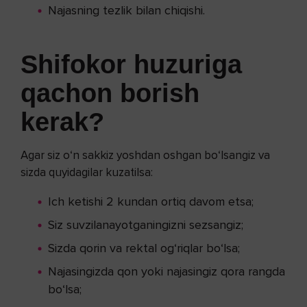
Najasning tezlik bilan chiqishi.
Shifokor huzuriga
qachon borish
kerak?
Agar siz o‘n sakkiz yoshdan oshgan bo‘lsangiz va
sizda quyidagilar kuzatilsa:
Ich ketishi 2 kundan ortiq davom etsa;
Siz suvzilanayotganingizni sezsangiz;
Sizda qorin va rektal og‘riqlar bo‘lsa;
Najasingizda qon yoki najasingiz qora rangda
bo‘lsa;