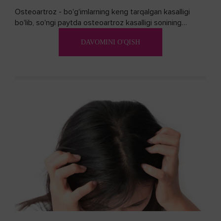
Osteoartroz - bo'g'imlarning keng tarqalgan kasalligi
bo'lib, so'ngi paytda osteoartroz kasalligi sonining
ko'payishi tendentsiyasi mavjud...
DAVOMINI O'QISH