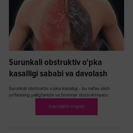
Surunkali obstruktiv o'pka
kasalligi sababi va davolash
Surunkali obstruktiv o'pka kasalligi - bu nafas olish
yo'llarining yallig'lanishi va bronxlar obstruktsiyasi
(shishishi) bilan tavsiflangan...
DAVOMINI O'QISH