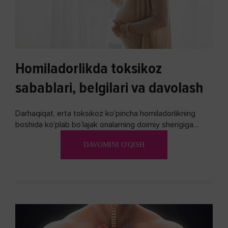
Homiladorlikda toksikoz
sabablari, belgilari va davolash
Darhaqiqat, erta toksikoz ko'pincha homiladorlikning
boshida ko'plab bo’lajak onalarning doimiy sherigiga
aylanadi. Ushbu noxush alomatlardan xalos bo'lishning
DAVOMINI O'QISH
biron bir usuli bormi?