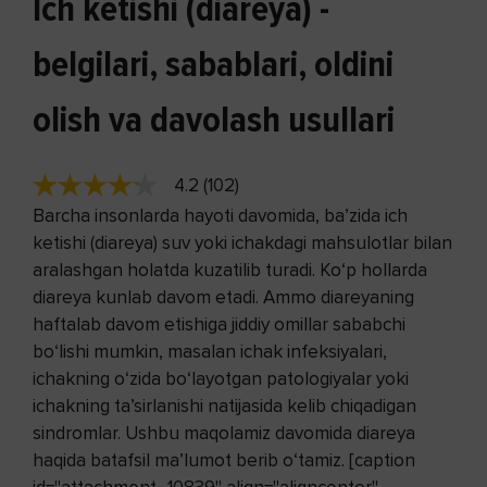
Ich ketishi (diareya) -
belgilari, sabablari, oldini
olish va davolash usullari
4.2 (102)
Barcha insonlarda hayoti davomida, ba’zida ich
ketishi (diareya) suv yoki ichakdagi mahsulotlar bilan
aralashgan holatda kuzatilib turadi. Ko‘p hollarda
diareya kunlab davom etadi. Ammo diareyaning
haftalab davom etishiga jiddiy omillar sababchi
bo‘lishi mumkin, masalan ichak infeksiyalari,
ichakning o‘zida bo‘layotgan patologiyalar yoki
ichakning ta’sirlanishi natijasida kelib chiqadigan
sindromlar. Ushbu maqolamiz davomida diareya
haqida batafsil ma’lumot berib o‘tamiz. [caption