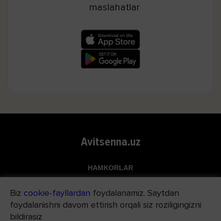
maslahatlar
Avitsenna.uz
HAMKORLAR
Top.uz
Biz
cookie-fayllardan
foydalanamiz. Saytdan
Apteka.uz
foydalanishni davom ettirish orqali siz roziligingizni
Med24.uz
bildirasiz