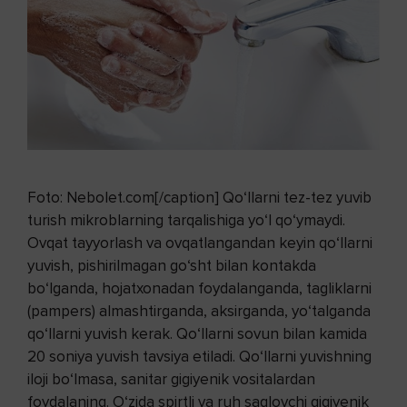
Foto: Nebolet.com[/caption] Qo‘llarni tez-tez yuvib
turish mikroblarning tarqalishiga yo‘l qo‘ymaydi.
Ovqat tayyorlash va ovqatlangandan keyin qo‘llarni
yuvish, pishirilmagan go‘sht bilan kontakda
bo‘lganda, hojatxonadan foydalanganda, tagliklarni
(pampers) almashtirganda, aksirganda, yo‘talganda
qo‘llarni yuvish kerak. Qo‘llarni sovun bilan kamida
20 soniya yuvish tavsiya etiladi. Qo‘llarni yuvishning
iloji bo‘lmasa, sanitar gigiyenik vositalardan
foydalaning. O‘zida spirtli va ruh saqlovchi gigiyenik