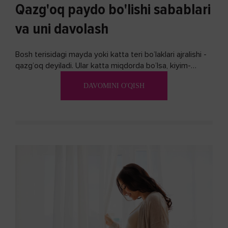
Qazg'oq paydo bo'lishi sabablari
va uni davolash
Bosh terisidagi mayda yoki katta teri bo’laklari ajralishi -
qazg’oq deyiladi. Ular katta miqdorda bo’lsa, kiyim-
kechakka tushib, yoqimsiz...
DAVOMINI O'QISH