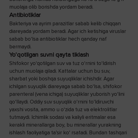
muolaja olib borishda yordam beradi.
Antibiotiklar
Bakteriya va ayrim parazitlar sabab kelib chiqqan
diareyada yordam beradi. Agar ich ketishiga viruslar
sabab bo‘lsa antibiotiklar hech qanday naf
bermaydi.
Yo‘qotilgan suvni qayta tiklash
Shifokor yo‘qotilgan suv va tuz o‘rnini to‘ldirish
uchun muolaja qiladi. Kattalar uchun bu suv,
sharbat yoki boshqa suyuqliklar ichishdir. Agar
ichilgan suyuqlik diareyaga sabab bo‘lsa, shifokor
parenteral (vena ichiga) suyuqliklar yuborish yo‘lini
qo‘llaydi. Oddiy suv suyuqlik o‘rnini to‘ldiruvchi
yaxshi vosita, ammo u o‘zida tuz va elektrolitlar
tutmaydi. Ichimlik sodasi va kaliyli eritmalar esa
kerakli minerallarga boy, bu minerallar yurakning
ishlash faoliyatiga ta’sir ko‘ rsatadi. Bundan tashqari