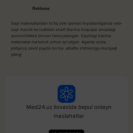
Reklama
Sayt materiallaridan to‘liq yoki qisman foydalanilganda veb-
sayt manzili ko‘rsatilishi shart! Barcha huquqlar amaldagi
qonunchilikka binoan himoyalangan. Saytdagi barcha
materiallar ma’lumot uchun qo‘yilgan. Agarda sizda
jiddiyroq savol paydo bo‘lsa, albatta shifokorga murojaat
qiling!
Med24.uz ilovasida bepul onlayn
maslahatlar