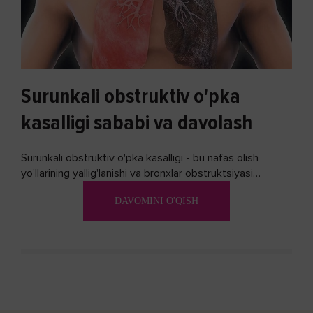
Surunkali obstruktiv o'pka
kasalligi sababi va davolash
Surunkali obstruktiv o'pka kasalligi - bu nafas olish
yo'llarining yallig'lanishi va bronxlar obstruktsiyasi
(shishishi) bilan tavsiflangan...
DAVOMINI O'QISH