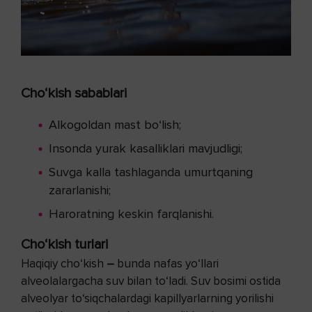
Cho‘kish sabablari
Alkogoldan mast bo‘lish;
Insonda yurak kasalliklari mavjudligi;
Suvga kalla tashlaganda umurtqaning
zararlanishi;
Haroratning keskin farqlanishi.
Cho‘kish turlari
Haqiqiy cho‘kish
–
bunda nafas yo‘llari
alveolalargacha suv bilan to‘ladi. Suv bosimi ostida
alveolyar to‘siqchalardagi kapillyarlarning yorilishi