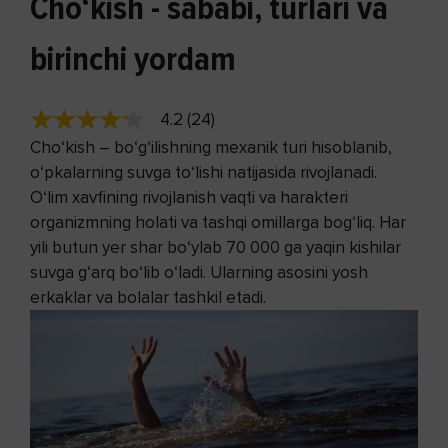
Cho‘kish - sababi, turlari va
birinchi yordam
4.2 (24)
Cho‘kish
– bo‘g‘ilishning mexanik turi hisoblanib,
o‘pkalarning suvga to‘lishi natijasida rivojlanadi.
O‘lim xavfining rivojlanish vaqti va harakteri
organizmning holati va tashqi omillarga bog‘liq. Har
yili butun yer shar bo‘ylab 70 000 ga yaqin kishilar
suvga g‘arq bo‘lib o‘ladi. Ularning asosini yosh
erkaklar va bolalar tashkil etadi.