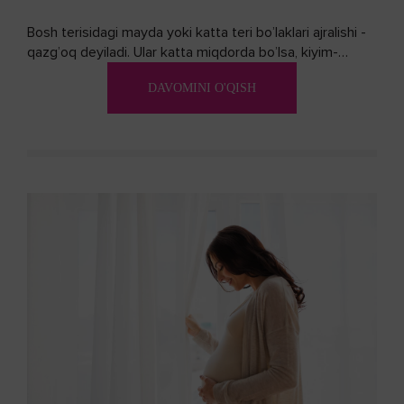
Bosh terisidagi mayda yoki katta teri bo’laklari ajralishi -
qazg’oq deyiladi. Ular katta miqdorda bo’lsa, kiyim-
kechakka tushib, yoqimsiz...
DAVOMINI O'QISH