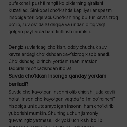
pufakchali pushti rangli ko‘piklarning ajralishi
kuzatiladi. Sinkopal cho‘kishda kapillyarlar spazmi
hisobiga teri oqaradi. Cho‘kishning bu turi xavfsizroq
bo‘lib, suv ostida 10 daqiqa va undan ortiq vaqt
qolgan paytlarda ham tiriltirish mumkin.
Dengiz suvlaridagi cho‘kish, oddiy chuchuk suv
xavzalaridagi cho‘kishdan xavfsizroq xisoblanadi.
Cho‘kishdagi birinchi yordam reanimatsion
tadbirlarni o‘tkazishdan iborat.
Suvda cho‘kkan insonga qanday yordam
beriladi?
Suvda cho‘kayotgan insonni olib chiqish juda xavfli
holat. Inson cho‘kayotgan vaqtda "o‘lim qo‘rqinchi”
hisobiga uni qutqarayotgan insonni ham cho‘ktirib
yuborishi mumkin. Shuning uchun jismoniy
quvvatingiz yetmasa, ikki yoki uch kishi bo‘lib