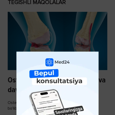
TEGISHLI MAQOLALAR
Osteoartroz sabablari, tasnifi va
davolash usullari
Osteoartroz - bo'g'imlarning keng tarqalgan kasalligi
bo'lib, so'ngi paytda osteoartroz kasalligi sonining
ko'payishi tendentsiyasi mavjud...