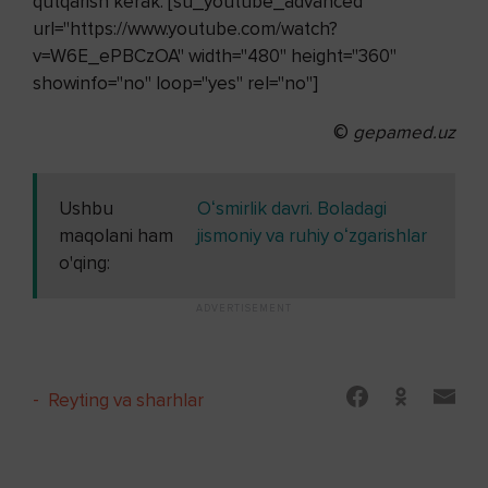
qutqarish kerak. [su_youtube_advanced
url="https://www.youtube.com/watch?
v=W6E_ePBCzOA" width="480" height="360"
showinfo="no" loop="yes" rel="no"]
©
gepamed.uz
Ushbu
Oʻsmirlik davri. Boladagi
maqolani ham
jismoniy va ruhiy oʻzgarishlar
o'qing:
-
Reyting va sharhlar