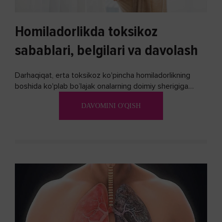
Homiladorlikda toksikoz
sabablari, belgilari va davolash
Darhaqiqat, erta toksikoz ko'pincha homiladorlikning
boshida ko'plab bo’lajak onalarning doimiy sherigiga
aylanadi. Ushbu noxush alomatlardan xalos bo'lishning
DAVOMINI O'QISH
biron bir usuli bormi?