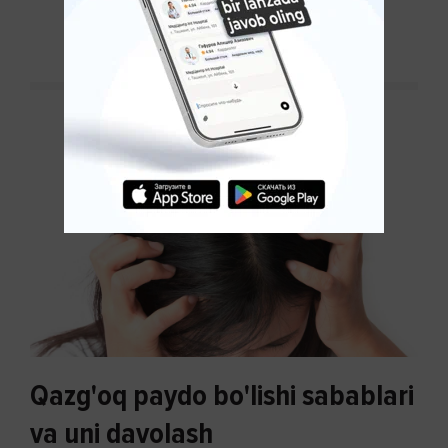
DAVOMINI O'QISH
Qazg'oq paydo bo'lishi sabablari
va uni davolash