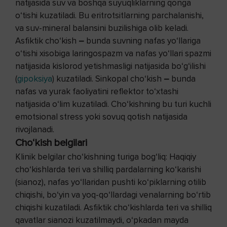
natijasida suv va boshqa suyuqliklarning qonga
o‘tishi kuzatiladi. Bu eritrotsitlarning parchalanishi,
va suv-mineral balansini buzilishiga olib keladi.
Asfiktik cho‘kish
–
bunda suvning nafas yo‘llariga
o‘tishi xisobiga laringospazm va nafas yo‘llari spazmi
natijasida kislorod yetishmasligi natijasida bo‘g‘ilishi
(
gipoksiya
) kuzatiladi. Sinkopal cho‘kish
–
bunda
nafas va yurak faoliyatini reflektor to‘xtashi
natijasida o‘lim kuzatiladi. Cho‘kishning bu turi kuchli
emotsional stress yoki sovuq qotish natijasida
rivojlanadi.
Cho‘kish belgilari
Klinik belgilar cho‘kishning turiga bog‘liq: Haqiqiy
cho‘kishlarda teri va shilliq pardalarning ko‘karishi
(sianoz), nafas yo‘llaridan pushti ko‘piklarning otilib
chiqishi, bo‘yin va yoq-qo‘llardagi venalarning bo‘rtib
chiqishi kuzatiladi. Asfiktik cho‘kishlarda teri va shilliq
qavatlar sianozi kuzatilmaydi, o‘pkadan mayda