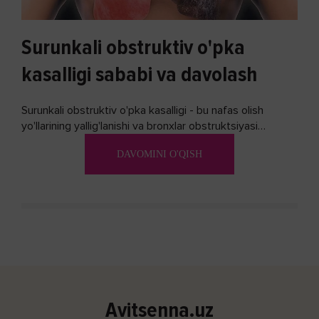
Surunkali obstruktiv o'pka
kasalligi sababi va davolash
Surunkali obstruktiv o'pka kasalligi - bu nafas olish
yo'llarining yallig'lanishi va bronxlar obstruktsiyasi
(shishishi) bilan tavsiflangan...
DAVOMINI O'QISH
Avitsenna.uz