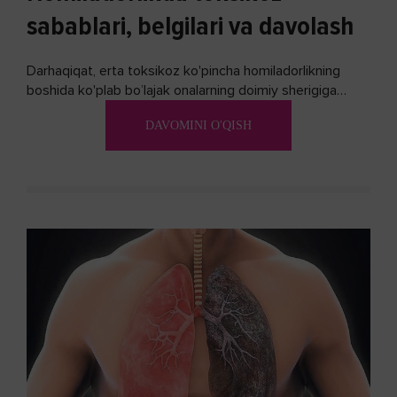
sabablari, belgilari va davolash
Darhaqiqat, erta toksikoz ko'pincha homiladorlikning
boshida ko'plab bo’lajak onalarning doimiy sherigiga
aylanadi. Ushbu noxush alomatlardan xalos bo'lishning
DAVOMINI O'QISH
biron bir usuli bormi?