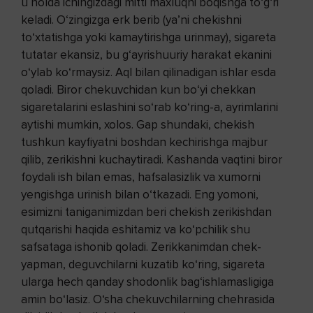
u holda ichingizdagi mitti maxluqni boqishga to‘g‘ri
keladi. O‘zingizga erk berib (ya’ni chekishni
to‘xtatishga yoki kamaytirishga urinmay), sigareta
tutatar ekansiz, bu g‘ayrishuuriy harakat ekanini
o‘ylab ko‘rmaysiz. Aql bilan qilinadigan ishlar esda
qoladi. Biror chekuvchidan kun bo‘yi chekkan
sigaretalarini eslashini so‘rab ko‘ring-a, ayrimlarini
aytishi mumkin, xolos. Gap shundaki, chekish
tushkun kayfiyatni boshdan kechirishga majbur
qilib, zerikishni kuchaytiradi. Kashanda vaqtini biror
foydali ish bilan emas, hafsalasizlik va xumorni
yengishga urinish bilan o‘tkazadi. Eng yomoni,
esimizni taniganimizdan beri chekish zerikishdan
qutqarishi haqida eshitamiz va ko‘pchilik shu
safsataga ishonib qoladi. Zerikkanimdan chek­
yapman, deguvchilarni kuzatib ko‘ring, sigareta
ularga hech qanday shodonlik bag‘ishlamasligiga
amin bo‘lasiz. O‘sha chekuvchilarning chehrasida