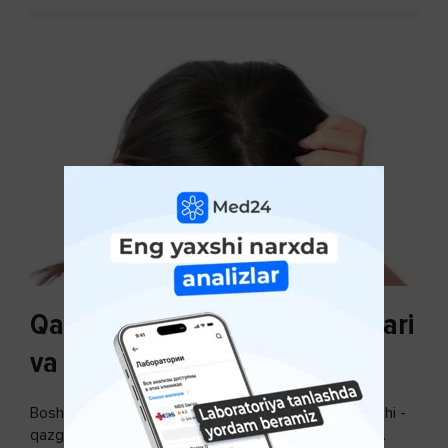
Qazg'oq paydo bo'lishi sabablari
va uni davolash
Bosh terisidagi mayda yoki katta teri bo’laklari ajralishi -
qazg’oq deyiladi. Ular katta miqdorda bo’lsa, kiyim-