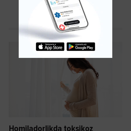
kechakka tushib, yoqimsiz...
DAVOMINI O'QISH
Homiladorlikda toksikoz