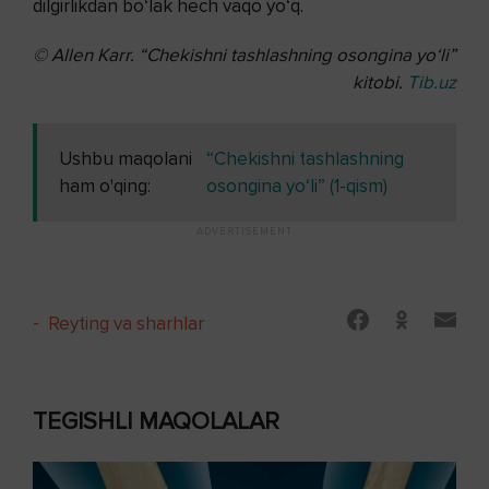
dilgirlikdan bo‘lak hech vaqo yo‘q.
© Allen Karr.
“Chekishni tashlashning osongina yo‘li”
kitobi.
Tib.uz
Ushbu maqolani
“Chekishni tashlashning
ham o'qing:
osongina yo‘li” (1-qism)
-
Reyting va sharhlar
TEGISHLI MAQOLALAR