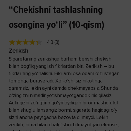
“Chekishni tashlashning
osongina yo‘li” (10-qism)
4.3 (3)
Zerikish
Sigaretaning zerikishga bar­ham berishi chekish
bilan bog‘liq yang­lish fikrlardan biri. Zerikish – bu
fikrlarning yo‘nalishi. Fikrlarni esa odam o‘zi istagan
tomonga buraveradi. Xo‘-o‘sh, siz nikotinga
qaramsiz, lekin ayni damda chekmayapsiz. Shunda
o‘zingizni nimadir yetishmayotgandek his qilasiz.
Aqlingizni zo‘riqtirib qo‘ymaydigan biror mashg‘ulot
bilan shug‘ullansangiz bormi, sigareta haqidagi o‘y
sizni ancha paytgacha bezovta qilmaydi. Lekin
zerikib, nima bilan chalg‘ishni bilmayotgan ekansiz,