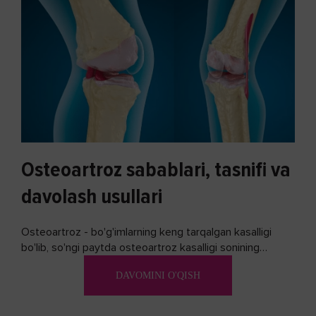
Osteoartroz sabablari, tasnifi va
davolash usullari
Osteoartroz - bo'g'imlarning keng tarqalgan kasalligi
bo'lib, so'ngi paytda osteoartroz kasalligi sonining
ko'payishi tendentsiyasi mavjud...
DAVOMINI O'QISH