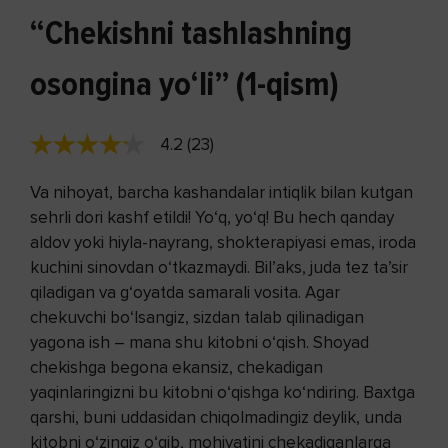
“Chekishni tashlashning
osongina yo‘li” (1-qism)
4.2 (23)
Va nihoyat, barcha kashandalar intiqlik bilan kutgan
sehrli dori kashf etildi! Yo‘q, yo‘q! Bu hech qanday
aldov yoki hiyla-nayrang, shokterapiyasi emas, iroda
kuchini sinovdan o‘tkazmaydi. Bil’aks, juda tez ta’sir
qiladigan va g‘oyatda samarali vosita. Agar
chekuvchi bo‘lsangiz, sizdan talab qilinadigan
yagona ish – mana shu kitobni o‘qish. Shoyad
chekishga begona ekansiz, chekadigan
yaqinlaringizni bu kitobni o‘qishga ko‘ndiring. Baxtga
qarshi, bu­ni uddasidan chiqolmadingiz deylik, unda
kitobni o‘zingiz o‘qib, mohiyatini chekadiganlarga