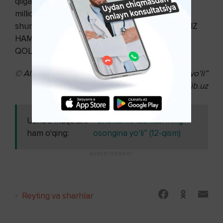
qil­ganman. Mening usulimdan foydalangan
millionlab sobiq kashandalar ham o‘zlarini xuddi
shunday his qilishadi. Mazkur kitobni o‘qigach, SIZ
HAM XUDDI SHUNDAY HISLAR GIRDOBIDA
QOLASIZ!
© Allen Karr.
“Chekishni tashlashning osongina yo‘li”
kitobi.
Tib.uz
Ushbu maqolani
“Chekishni tashlashning
ham o'qing:
osongina yo‘li” (12-qism)
-
Reyting va sharhlar