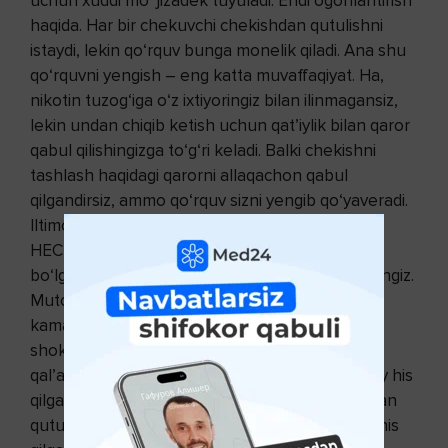
uchun xuddi mo‘’jizadek tuyuladi. Endi ogohlantirish
haqida. Har bir chekuvchi chekishdan qutulishni
istaydi, lekin qo‘rquv bunga monelik qiladi. Ana shu
qo‘rquvni yengish – eng katta muvaffaqiyat. Ha,
nikotin tuzog‘iga o‘z ixtiyoringiz bilan ilinmagansiz,
lekin undan chiqib ketish uchun qat’iylik bilan qaror
qabul qilishingizga to‘g‘ri keladi. Balki chekishni
tashlash haqidagi qarorni allaqachon qabul
qilgandirsiz, ammo qo‘rquv sizni yengib qo‘­ya­veradi.
Iltimos, shuni yodda tu­ting­ki, chekishni tashlab,
HЕCH NARSANI YO‘QOTMAYSIZ! Kitobni o‘qib
bo‘lgach ham chekishni tashlamasangiz, ixtiyoringiz.
Mutolaa davomida esa sigaretalar sonini
kamaytirishga hojat yo‘q. Unutmang, bu
shokterapiyasi ham emas. Graf Monte-Kristo If
qal’asidagi tut­qunlikdan qu­tulgach, o‘zini qanday his
qilganini tasavvur qila olasizmi? Nikotin tuzog‘idan
qutulganimda men ham o‘zimni xuddi shunday his