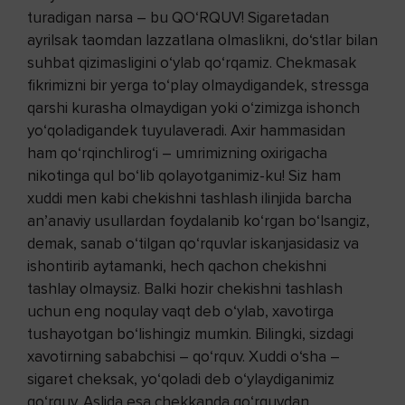
turadigan narsa – bu QO‘RQUV! Sigaretadan
ayrilsak taomdan lazzatlana olmaslikni, do‘stlar bilan
suhbat qizimasligini o‘ylab qo‘rqamiz. Chekmasak
fikrimizni bir yerga to‘play olmaydigandek, stressga
qarshi kurasha olmaydigan yoki o‘zimizga ishonch
yo‘qoladigandek tuyulaveradi. Axir hammasidan
ham qo‘r­qinch­lirog‘i – umrimizning oxirigacha
nikotinga qul bo‘lib qolayotganimiz-ku! Siz ham
xuddi men kabi chekishni tashlash ilinjida barcha
an’anaviy usullardan foydalanib ko‘rgan bo‘lsangiz,
demak, sanab o‘tilgan qo‘rquvlar iskanjasidasiz va
ishontirib aytamanki, hech qachon chekishni
tashlay olmaysiz. Balki hozir chekishni tashlash
uchun eng noqulay vaqt deb o‘ylab, xa­votirga
tushayotgan bo‘lishingiz mumkin. Bilingki, sizdagi
xavotirning sababchisi – qo‘rquv. Xuddi o‘sha –
sigaret cheksak, yo‘qoladi deb o‘y­lay­diganimiz
qo‘rquv. Aslida esa chekkanda qo‘rquvdan