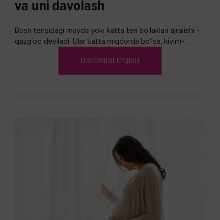
va uni davolash
Bosh terisidagi mayda yoki katta teri bo’laklari ajralishi -
qazg’oq deyiladi. Ular katta miqdorda bo’lsa, kiyim-
kechakka tushib, yoqimsiz...
DAVOMINI O'QISH