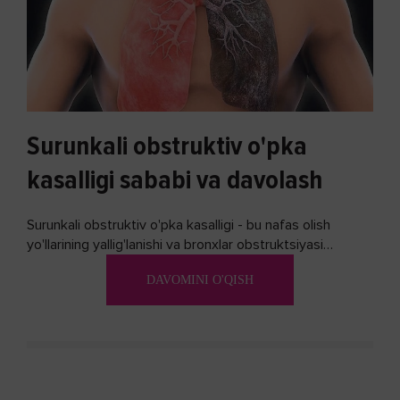
Surunkali obstruktiv o'pka
kasalligi sababi va davolash
Surunkali obstruktiv o'pka kasalligi - bu nafas olish
yo'llarining yallig'lanishi va bronxlar obstruktsiyasi
(shishishi) bilan tavsiflangan...
DAVOMINI O'QISH