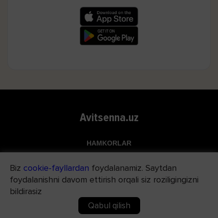
Avitsenna.uz
HAMKORLAR
Top.uz
Biz
cookie-fayllardan
foydalanamiz. Saytdan
Apteka.uz
foydalanishni davom ettirish orqali siz roziligingizni
Med24.uz
bildirasiz
Qabul qilish