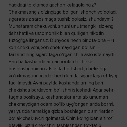
haqidagi to‘xtamga qa­chon kelaqoldingiz?
Chekmasangiz o‘zingizga bo‘lgan ishonch yo‘qoladi,
sigaretasiz sarosimaga tushib qolasiz, shundaymi?
Muhataram chekuvchi, shuni unutmangki, siz eng
dahshatli va ustomonlik bilan qurilgan nikotin
tuzog‘iga ilingansiz. Dunyoda hech bir ota-ona – u
xoh chekuvchi, xoh chekmaydigan bo‘l­sin –
farzandining sigaretaga o‘rganishini aslo istamaydi.
Barcha kashandalar qachonlardir cheka
boshlashganidan afsusda bo‘lishadi, chekishga
ko‘nikmagungaqadar hech kimda sigaretaga ehtiyoj
tug‘ilmaydi. Ayni paytda kashandalarning bari
chekishda bardavom bo‘lishni istashadi. Agar sehrli
tugma bosilsayu, kashandalar ertalab umuman
chekmaydigan odam bo‘lib uyg‘onganlarida bormi,
yer yuzida tamakiga qiziqa boshlagan o‘smirlardan
bo‘lak chekuvchi qolmasdi. Chin ko‘ngildan e’tirof
etaylik: bizni chekishni tashlashdan to‘xtatib