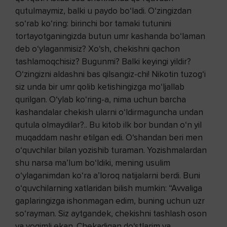
qutulmaymiz, balki u paydo bo‘ladi. O‘zingizdan
so‘rab ko‘­ring: birinchi bor tamaki tutunini
tortayotganingizda butun umr kashanda bo‘laman
deb o‘ylaganmisiz? Xo‘sh, chekishni qachon
tashlamoqchisiz? Bugunmi? Balki keyingi yildir?
O‘zingizni aldashni bas qilsangiz-chi! Nikotin tuzog‘i
siz unda bir umr qo­lib ketishingizga mo‘ljallab
qurilgan. O‘ylab ko‘ring-a, nima uchun barcha
kashandalar chekish ularni o‘ldirmaguncha undan
qutula olmaydilar?.. Bu kitob ilk bor bundan o‘n yil
mu­qaddam nashr etilgan edi. O‘shandan beri men
o‘quvchilar bilan yozishib turaman. Yozishmalardan
shu narsa ma’lum bo‘ldiki, mening usulim
o‘ylaganimdan ko‘ra a’loroq natijalarni berdi. Buni
o‘quvchilarning xatlaridan bilish mumkin: “Avvaliga
gaplaringizga ishonmagan edim, buning uchun uzr
so‘rayman. Siz aytgandek, chekishni tashlash oson
va yoqimli ekan. Chekadigan do‘stlarim va