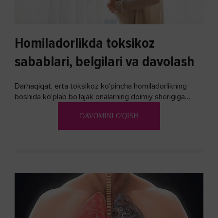
Homiladorlikda toksikoz
sabablari, belgilari va davolash
Darhaqiqat, erta toksikoz ko'pincha homiladorlikning
boshida ko'plab bo’lajak onalarning doimiy sherigiga
aylanadi. Ushbu noxush alomatlardan xalos bo'lishning
DAVOMINI O'QISH
biron bir usuli bormi?