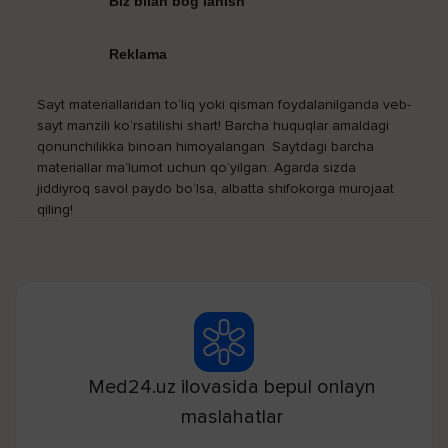
Biz bilan bog‘lanish
Reklama
Sayt materiallaridan to‘liq yoki qisman foydalanilganda veb-
sayt manzili ko‘rsatilishi shart! Barcha huquqlar amaldagi
qonunchilikka binoan himoyalangan. Saytdagi barcha
materiallar ma’lumot uchun qo‘yilgan. Agarda sizda
jiddiyroq savol paydo bo‘lsa, albatta shifokorga murojaat
qiling!
Med24.uz ilovasida bepul onlayn
maslahatlar