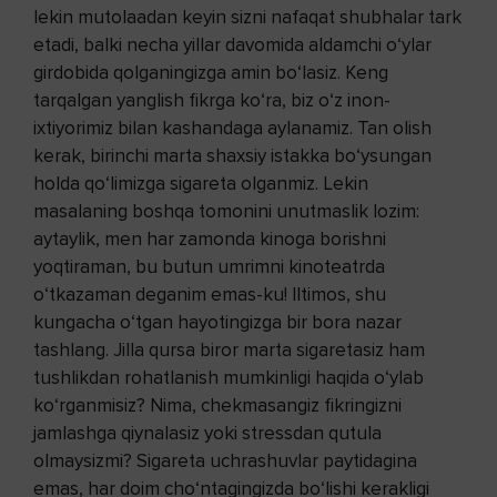
lekin mutolaadan keyin sizni nafaqat shubhalar tark
etadi, balki necha yillar davomida aldamchi o‘ylar
girdobida qolganingizga amin bo‘lasiz. Keng
tarqalgan yanglish fikrga ko‘ra, biz o‘z inon-
ixtiyorimiz bilan kashandaga aylanamiz. Tan olish
kerak, birinchi marta shaxsiy istakka bo‘ysungan
holda qo‘limizga sigareta olganmiz. Lekin
masalaning boshqa tomonini unutmaslik lozim:
aytaylik, men har zamonda kinoga borishni
yoqtiraman, bu butun umrimni kinoteatrda
o‘tkazaman deganim emas-ku! Iltimos, shu
kungacha o‘tgan hayotingizga bir bora nazar
tashlang. Jilla qursa biror marta sigaretasiz ham
tush­likdan rohatlanish mumkinligi haqida o‘ylab
ko‘rganmisiz? Nima, chekmasangiz fikringizni
jamlashga qiynalasiz yoki stressdan qutula
olmaysizmi? Sigareta uchrashuvlar paytidagina
emas, har doim cho‘ntagingizda bo‘­lishi kerakligi