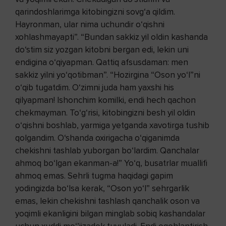
qarindoshlarimga kitobingizni sovg‘a qildim.
Hayronman, ular nima uchundir o‘qishni
xohlashmayapti”. “Bundan sakkiz yil oldin kashanda
do‘stim siz yozgan kitobni bergan edi, lekin uni
endigina o‘qiyapman. Qattiq afsusdaman: men
sakkiz yilni yo‘qotibman”. “Hozirgina “Oson yo‘l”ni
o‘qib tugatdim. O‘zimni juda ham yaxshi his
qilyapman! Ishonchim komilki, endi hech qachon
chekmayman. To‘g‘risi, kitobingizni besh yil oldin
o‘qishni boshlab, yarmiga yetganda xavotirga tushib
qolgandim. O‘shanda oxirigacha o‘qiganimda
chekishni tashlab yuborgan bo‘lardim. Qanchalar
ahmoq bo‘lgan ekanman-a!” Yo‘q, busatrlar muallifi
ahmoq emas. Sehrli tugma haqidagi gapim
yodingizda bo‘lsa kerak, “Oson yo‘l” sehrgarlik
emas, lekin chekishni tashlash qanchalik oson va
yoqimli ekanligini bilgan minglab sobiq kashandalar