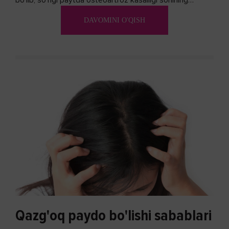
bo'lib, so'ngi paytda osteoartroz kasalligi sonining
ko'payishi tendentsiyasi mavjud...
DAVOMINI O'QISH
Qazg'oq paydo bo'lishi sabablari