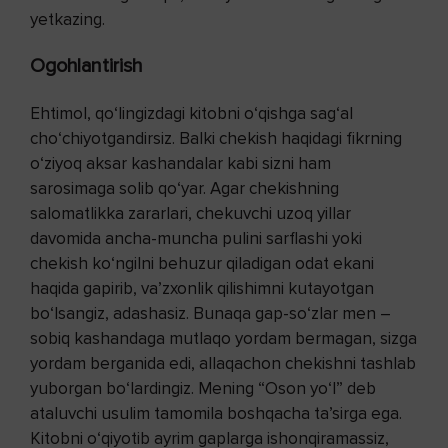
yetkazing.
Ogohlantirish
Ehtimol, qo‘lingizdagi kitobni o‘qishga sag‘al
cho‘chiyotgandirsiz. Balki chekish ha­qidagi fikrning
o‘ziyoq aksar kashandalar kabi sizni ham
sarosimaga solib qo‘yar. Agar chekishning
salomatlikka zararlari, chekuvchi uzoq yillar
davomida ancha-muncha pulini sarf­lashi yoki
chekish ko‘ngilni behuzur qiladigan odat ekani
haqida gapirib, va’z­xonlik qilishimni kutayotgan
bo‘lsangiz, adashasiz. Bunaqa gap-so‘zlar men –
sobiq kashandaga mutlaqo yordam bermagan, sizga
yordam berganida edi, allaqachon chekishni tashlab
yuborgan bo‘lardingiz. Mening “Oson yo‘l” deb
ataluvchi usulim tamomila boshqacha ta’sirga ega.
Kitobni o‘qiyotib ayrim gaplarga ishonqiramassiz,