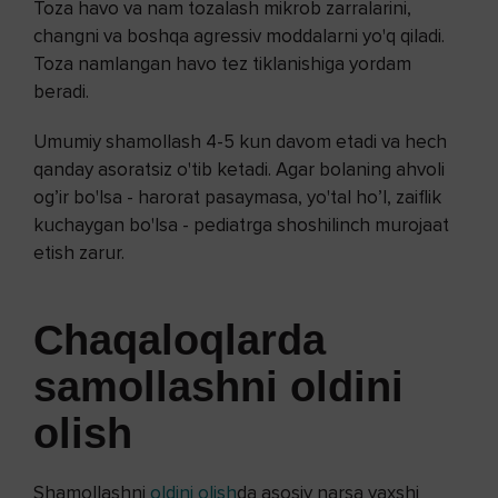
Toza havo va nam tozalash mikrob zarralarini,
changni va boshqa agressiv moddalarni yo'q qiladi.
Toza namlangan havo tez tiklanishiga yordam
beradi.
Umumiy shamollash 4-5 kun davom etadi va hech
qanday asoratsiz o'tib ketadi. Agar bolaning ahvoli
og’ir bo'lsa - harorat pasaymasa, yo'tal ho’l, zaiflik
kuchaygan bo'lsa - pediatrga shoshilinch murojaat
etish zarur.
Chaqaloqlarda
samollashni oldini
olish
Shamollashni
oldini olish
da asosiy narsa yaxshi