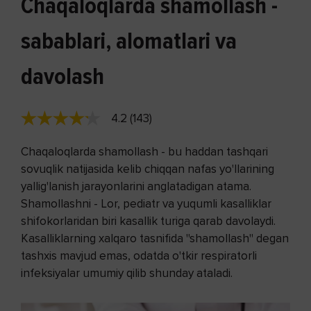
Chaqaloqlarda shamollash -
sabablari, alomatlari va
davolash
4.2 (143)
Chaqaloqlarda shamollash - bu haddan tashqari
sovuqlik natijasida kelib chiqqan nafas yo'llarining
yallig'lanish jarayonlarini anglatadigan atama.
Shamollashni - Lor, pediatr va yuqumli kasalliklar
shifokorlaridan biri kasallik turiga qarab davolaydi.
Kasalliklarning xalqaro tasnifida "shamollash" degan
tashxis mavjud emas, odatda o'tkir respiratorli
infeksiyalar umumiy qilib shunday ataladi.