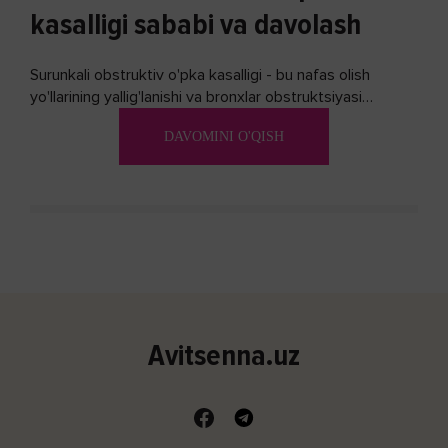
kasalligi sababi va davolash
Surunkali obstruktiv o'pka kasalligi - bu nafas olish
yo'llarining yallig'lanishi va bronxlar obstruktsiyasi
(shishishi) bilan tavsiflangan...
DAVOMINI O'QISH
Avitsenna.uz