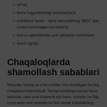
yo'tal;
limfa tugunlarining kattalashishi;
subfebril holat - tana haroratining 380C dan
yuqori bo'lmagan ko'tarilishi;
burun qanotlarida yoki lablarda toshmalar;
bosh og'rig'i.
Chaqaloqlarda
shamollash sabablari
Noqulay tashqi va ichki omillar mos keladigan bo'lsa,
chaqaloq shamollaydi. Tashqi omillarga sovuq havo,
yelvizak, nam yoki shamolli ob-havo, oyoqlar ho’lligi,
uzoq vaqt nam kiyimda bo’lish kiradi. Kasallikning