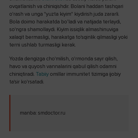
ovqatlanish va chiniqishdir. Bolani haddan tashqari
o'rash va unga "yuzta kiyim" kiydirish juda zararli.
Bola doimo harakatda bo’ladi va natijada terlaydi,
so'ngra shamollaydi. Kiyim issiqlik almashinuviga
xalaqit bermasligi, harakatga to'sqinlik qilmasligi yoki
terni ushlab turmasligi kerak.
Yozda dengizga cho'milish, o'rmonda sayr qilish,
havo va quyosh vannalarini qabul qilish odamni
chiniqtiradi.
Tabiiy
omillar immunitet tizimiga ijobiy
ta'sir ko'rsatadi.
manba: smdoctor.ru