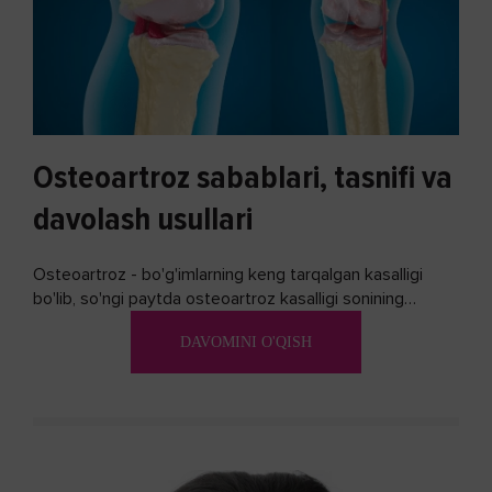
Osteoartroz sabablari, tasnifi va
davolash usullari
Osteoartroz - bo'g'imlarning keng tarqalgan kasalligi
bo'lib, so'ngi paytda osteoartroz kasalligi sonining
ko'payishi tendentsiyasi mavjud...
DAVOMINI O'QISH