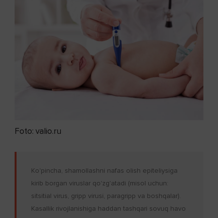
Foto: valio.ru
Ko'pincha, shamollashni nafas olish epiteliysiga
kirib borgan viruslar qo'zg'atadi (misol uchun:
sitsitial virus, gripp virusi, paragripp va boshqalar).
Kasallik rivojlanishiga haddan tashqari sovuq havo