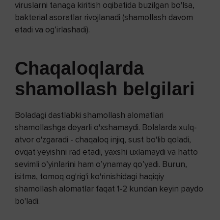
viruslarni tanaga kiritish oqibatida buzilgan bo'lsa,
bakterial asoratlar rivojlanadi (shamollash davom
etadi va og’irlashadi).
Chaqaloqlarda
shamollash belgilari
Boladagi dastlabki shamollash alomatlari
shamollashga deyarli o'xshamaydi. Bolalarda xulq-
atvor o'zgaradi - chaqaloq injiq, sust bo'lib qoladi,
ovqat yeyishni rad etadi, yaxshi uxlamaydi va hatto
sevimli o’yinlarini ham o’ynamay qo’yadi. Burun,
isitma, tomoq og'rig'i ko'rinishidagi haqiqiy
shamollash alomatlar faqat 1-2 kundan keyin paydo
bo'ladi.