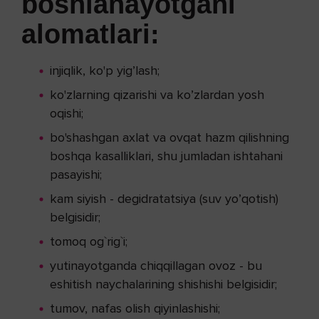
boshlanayotgani
alomatlari:
injiqlik, ko'p yig’lash;
ko'zlarning qizarishi va ko’zlardan yosh
oqishi;
bo'shashgan axlat va ovqat hazm qilishning
boshqa kasalliklari, shu jumladan ishtahani
pasayishi;
kam siyish - degidratatsiya (suv yo’qotish)
belgisidir;
tomoq og`rig`i;
yutinayotganda chiqqillagan ovoz - bu
eshitish naychalarining shishishi belgisidir;
tumov, nafas olish qiyinlashishi;