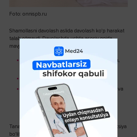
Foto: onnispb.ru
Shamollasni davolash aslida davolash ko'p harakat
talab etmaydi. Davolashda uchta asosiy qoida
mavjud:
tana harorati 380C dan oshmagan bo'lsa,
uni tushurmang;
ko’proq iliq ichimlik bering;
har kuni nam tozalashni amalga oshiring va
kasal bola joylashgan xonadagi havoni
kuniga bir necha marta yangilang
(ventilyatsiya qiling).
Tana haroratining ko'tarilishi tabiiy (normal) reaksiya
bo'lib, bu immunitetning yetarli ekanligini va