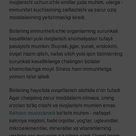
rivojlanishi uchun ichki omillar juda muhim, ularga -
immunitet kuchlarining zaiflashishi va zarur oziq
moddalarining yetishmasligi kiradi.
Bolaning immuniteti ichki organlarning surunkali
kasalliklari yoki rivojlanish anomaliyalari tufayli
pasayishi mumkin. Buyrak, jigar, yurak, endokrin,
ovqat hazm qilish, nafas olish yoki qon tizimlarning
surunkali kasalliklariga chalingan bolalar
shamollashga moyil. Stress ham immunitetga
yomon ta'sir qiladi.
Bolaning hayotida ovqatlanish alohida o'rin tutadi.
Agar chaqaloq zarur moddalarni olmasa, uning
a'zolari to'liq o'sishi va rivojlanishi mumkin emas.
Ratsion muvozanatli
bo'lishi muhim - nafaqat
kaloriya miqdori, balki oqsillar, yog'lar, uglevodlar,
mikroelementlar, minerallar va vitaminlarning
yoshiga xos me'yorini o'z ichiga oladi. Ovqat hazm