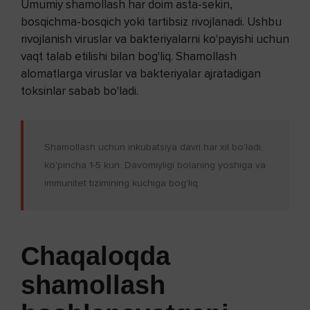
Umumiy shamollash har doim asta-sekin,
bosqichma-bosqich yoki tartibsiz rivojlanadi. Ushbu
rivojlanish viruslar va bakteriyalarni ko'payishi uchun
vaqt talab etilishi bilan bog'liq. Shamollash
alomatlarga viruslar va bakteriyalar ajratadigan
toksinlar sabab bo'ladi.
Shamollash uchun inkubatsiya davri har xil bo’ladi,
ko'pincha 1-5 kun. Davomiyligi bolaning yoshiga va
immunitet tizimining kuchiga bog'liq
Chaqaloqda
shamollash