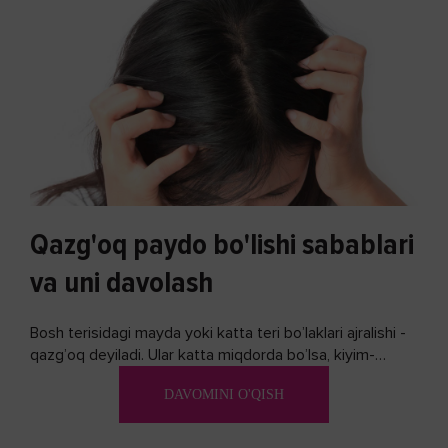
Qazg'oq paydo bo'lishi sabablari
va uni davolash
Bosh terisidagi mayda yoki katta teri bo’laklari ajralishi -
qazg’oq deyiladi. Ular katta miqdorda bo’lsa, kiyim-
kechakka tushib, yoqimsiz...
DAVOMINI O'QISH