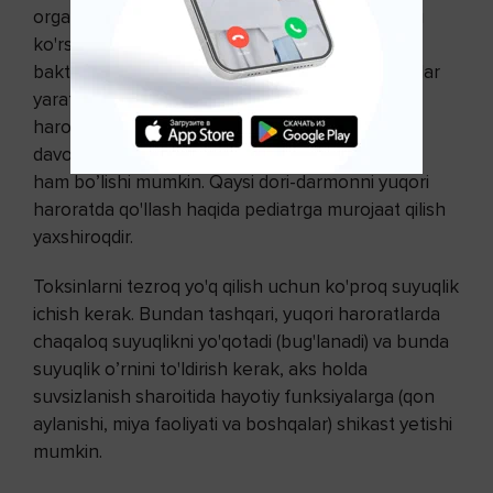
organizm infeksiyaga qarshi kurashayotganligini
ko'rsatadi. Harorat ko'tarilganda viruslar va
bakteriyalarni ko'payishi uchun noqulay sharoitlar
yaratiladi va ular asta-sekin nobud bo'ladi. Agar
harorat tushirilsa, unda shamollash uzoq vaqt
davom etadi. Haroratni 380C ga tushirish zararli
ham bo’lishi mumkin. Qaysi dori-darmonni yuqori
haroratda qo'llash haqida pediatrga murojaat qilish
yaxshiroqdir.
Toksinlarni tezroq yo'q qilish uchun ko'proq suyuqlik
ichish kerak. Bundan tashqari, yuqori haroratlarda
chaqaloq suyuqlikni yo'qotadi (bug'lanadi) va bunda
suyuqlik o’rnini to'ldirish kerak, aks holda
suvsizlanish sharoitida hayotiy funksiyalarga (qon
aylanishi, miya faoliyati va boshqalar) shikast yetishi
mumkin.