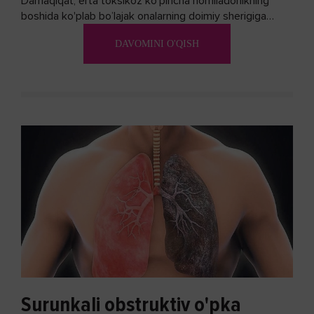
Darhaqiqat, erta toksikoz ko'pincha homiladorlikning
boshida ko'plab bo’lajak onalarning doimiy sherigiga
aylanadi. Ushbu noxush alomatlardan xalos bo'lishning
DAVOMINI O'QISH
biron bir usuli bormi?
Surunkali obstruktiv o'pka