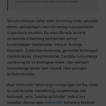
va oyoqlarning ho'lligi ham yordam beradi
Virusli infeksiya nafas olish tizimining shilliq qavatida
doimo yashaydigan mikrofloraning xususiyatlarini
o'zgartirishi mumkin. Bu mikroflorada bizning
tanamizda o'zlarining yashashlari uchun
kurashadigan bakteriyalar mavjud. Bularga
Klebsiels, Enterobacteriaceae, gemolitik bo'lmagan
stafilokokklar, streptokokklar, Candida turkumidagi
zamburug’lar va boshqalar kiradi. Ular yashash
sharoitlariga qarab ham foydali, ham patogen
bo'lishi mumkin.
Agar immunitet tizimi to'g'ri ishlayotgan bo'lsa, unda
bu bakteriyalar kasallikning rivojlanishiga olib
kelmaydi, ya'ni, "xavfsiz qo'shnilar" kabi o’zini
tutadilar. Ammo agar
immunitet
tizimining faoliyati