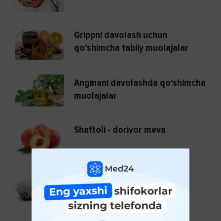
Grippni davolash uchun
qo‘shimcha tabiiy muolajalar
Anginani davolashda qo‘shimcha
muolajalar
Shaftoli - dorivor meva
Mo‘jizakor sarimsoq