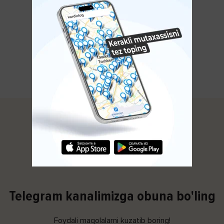
KO'PROQ KO'RSATISH
Avitsenna.uz
Telegram kanalimizga obuna bo'ling
Foydali maqolalarni kuzatib boring!