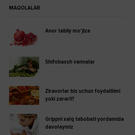
MAQOLALAR
Anor tabiiy mo‘jiza
Shifobaxsh vannalar
Ziravorlar biz uchun foydalilimi
yoki zararli?
Grippni xalq tabobati yordamida
davolaymiz