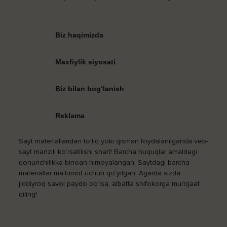
Biz haqimizda
Maxfiylik siyosati
Biz bilan bog‘lanish
Reklama
Sayt materiallaridan to‘liq yoki qisman foydalanilganda veb-
sayt manzili ko‘rsatilishi shart! Barcha huquqlar amaldagi
qonunchilikka binoan himoyalangan. Saytdagi barcha
materiallar ma’lumot uchun qo‘yilgan. Agarda sizda
jiddiyroq savol paydo bo‘lsa, albatta shifokorga murojaat
qiling!