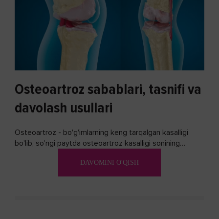
Osteoartroz sabablari, tasnifi va
davolash usullari
Osteoartroz - bo'g'imlarning keng tarqalgan kasalligi
bo'lib, so'ngi paytda osteoartroz kasalligi sonining
ko'payishi tendentsiyasi mavjud...
DAVOMINI O'QISH