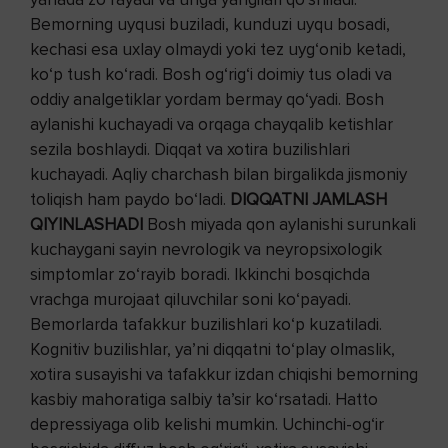
Bemorning uyqusi buziladi, kunduzi uyqu bosadi,
kechasi esa uxlay olmaydi yoki tez uyg‘onib ketadi,
ko‘p tush ko‘radi. Bosh og‘rig‘i doimiy tus oladi va
oddiy analgetiklar yordam bermay qo‘yadi. Bosh
aylanishi kuchayadi va orqaga chayqalib ketishlar
sezila boshlaydi. Diqqat va xotira buzilishlari
kuchayadi. Aqliy charchash bilan birgalikda jismoniy
toliqish ham paydo bo‘ladi.
DIQQATNI JAMLASH
QIYINLASHADI
Bosh miyada qon aylanishi surunkali
kuchaygani sayin nevrologik va neyropsixologik
simptomlar zo‘rayib boradi. Ikkinchi bosqichda
vrachga murojaat qiluvchilar soni ko‘payadi.
Bemorlarda tafakkur buzilishlari ko‘p kuzatiladi.
Kognitiv buzilishlar, ya’ni diqqatni to‘play olmaslik,
xotira susayishi va tafakkur izdan chiqishi bemorning
kasbiy mahoratiga salbiy ta’sir ko‘rsatadi. Hatto
depressiyaga olib kelishi mumkin. Uchinchi-og‘ir