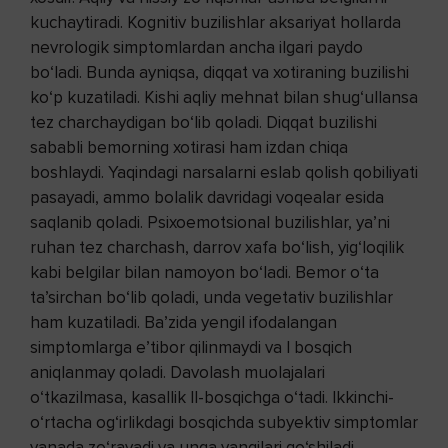
kuchaytiradi. Kognitiv buzilishlar aksariyat hollarda
nevrologik simptomlardan ancha ilgari paydo
bo‘ladi. Bunda ayniqsa, diqqat va xotiraning buzilishi
ko‘p kuzatiladi. Kishi aqliy mehnat bilan shug‘ullansa
tez charchaydigan bo‘lib qoladi. Diqqat buzilishi
sababli bemorning xotirasi ham izdan chiqa
boshlaydi. Yaqindagi narsalarni eslab qolish qobiliyati
pasayadi, ammo bolalik davridagi voqealar esida
saqlanib qoladi. Psixoemotsional buzilishlar, ya’ni
ruhan tez charchash, darrov xafa bo‘lish, yig‘loqilik
kabi belgilar bilan namoyon bo‘ladi. Bemor o‘ta
ta’sirchan bo‘lib qoladi, unda vegetativ buzilishlar
ham kuzatiladi. Ba’zida yengil ifodalangan
simptomlarga e’tibor qilinmaydi va I bosqich
aniqlanmay qoladi. Davolash muolajalari
o‘tkazilmasa, kasallik II-bosqichga o‘tadi. Ikkinchi-
o‘rtacha og‘irlikdagi bosqichda subyektiv simptomlar
yanada zo‘rayadi va unga yangilari qo‘shiladi.