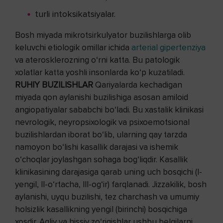
turli intoksikatsiyalar.
Bosh miyada mikrotsirkulyator buzilishlarga olib
keluvchi etiologik omillar ichida
arterial gipertenziya
va aterosklerozning o‘rni katta. Bu patologik
xolatlar katta yoshli insonlarda ko‘p kuzatiladi.
RUHIY BUZILISHLAR
Qariyalarda kechadigan
miyada qon aylanishi buzilishiga asosan amiloid
angiopatiyalar sababchi bo‘ladi. Bu xastalik klinikasi
nevrologik, neyropsixologik va psixoemotsional
buzilishlardan iborat bo‘lib, ularning qay tarzda
namoyon bo‘lishi kasallik darajasi va ishemik
o‘choqlar joylashgan sohaga bog‘liqdir. Kasallik
klinikasining darajasiga qarab uning uch bosqichi (I-
yengil, II-o‘rtacha, III-og‘ir) farqlanadi. Jizzakilik, bosh
aylanishi, uyqu buzilishi, tez charchash va umumiy
holsizlik kasallikning yengil (birinchi) bosqichiga
xosdir. Aqliy va hissiy zo‘riqishlar ushbu belgilarni