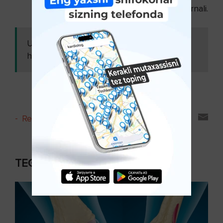
"Sihat - salomatlik" jurnali.
Ushbu maqolani
Immunitet
ham o'qing:
mustahkamligi uchun...
-
Reyting va sharhlar
TEGISHLI MAQOLALAR