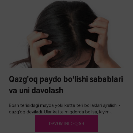
Qazg'oq paydo bo'lishi sabablari
va uni davolash
Bosh terisidagi mayda yoki katta teri bo’laklari ajralishi -
qazg’oq deyiladi. Ular katta miqdorda bo’lsa, kiyim-
kechakka tushib, yoqimsiz...
DAVOMINI O'QISH