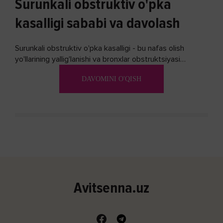
Surunkali obstruktiv o'pka
kasalligi sababi va davolash
Surunkali obstruktiv o'pka kasalligi - bu nafas olish
yo'llarining yallig'lanishi va bronxlar obstruktsiyasi
(shishishi) bilan tavsiflangan...
DAVOMINI O'QISH
Avitsenna.uz