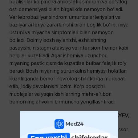
buzilishlar ko‘pincha amiostatik sindrom va po‘stloq
osti demensiyasi bilan birgalikda namoyon bo‘ladi.
Vertebrobazilyar sindrom umurtqa arteriyalari va
bazilyar arteriya zararlanishi bilan bog‘lik bo‘lib, miya
ustuni va miyacha simptomlari bilan namoyon
bo‘ladi. Doimiy bosh aylanishi, eshitishning
pasayishi, nistagm ataksiya va intension tremor kabi
belgilar kuzatiladi. Agar ishemiya uzunchoq
miyaning pastki qismida kuzatilsa bulbar falajlik ro‘y
beradi. Bosh miyaning surunkali ishemiyasi holatlari
kuzatilganda bemor nevrolog shifokorga murojaat
etib, jiddiy davolanishi lozim. Ko‘p bosqichli
muolajalar va yaqin kishilarning mehr-e’tibori
bemorning ahvolini birmuncha yengillashtiradi.
Elbek MIRJO‘RAYEV,
nevrolog, tibbiyot fanlari doktori, professor.