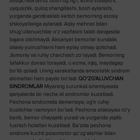
bosqichida diffuz bosh og‘rig‘i, xotira susayishi,
uyqusizlik, quloq shangillashi, bosh aylanishi,
yurganda gandiraklab ketish bemorning asosiy
shikoyatlariga aylanadi. Aqliy mehnat bilan
shug‘ullanuvchilar o‘z vazifasini talab darajasida
bajara olishmaydi. Aksariyat bemorlar kundalik
oilaviy yumushlarni ham eplay olmay qolishadi.
Jismoniy va ruhiy charchash zo‘rayadi. Bemorning
tafakkur doirasi torayadi, u ezma, injiq, maydagap
bo‘lib qoladi. Uning xarakatlarida amiostatik sindrom
alomatlari ham paydo bo‘ladi.
QO‘ZG‘ALUVCHAN
SINDROMLAR
Miyaning surunkali ishemiyasida
qariyalarda bir necha xil sindromlar kuzatiladi.
Peshona sindromida demensiya, og‘ir ruhiy
buzilishlar namoyon bo‘ladi. Peshona ataksiyasi ro‘y
berib, bemor chayqalib yuradi va yurganda yiqilib
tushish holatlari kuzatiladi. Ba’zida peshona
sindromi kuchli psixomotor qo‘zg‘alishlar bilan