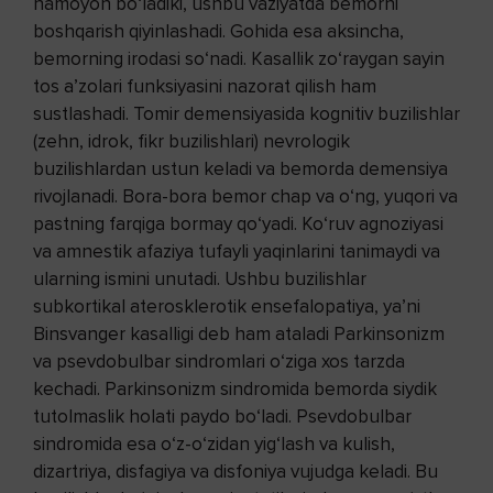
namoyon bo‘ladiki, ushbu vaziyatda bemorni
boshqarish qiyinlashadi. Gohida esa aksincha,
bemorning irodasi so‘nadi. Kasallik zo‘raygan sayin
tos a’zolari funksiyasini nazorat qilish ham
sustlashadi. Tomir demensiyasida kognitiv buzilishlar
(zehn, idrok, fikr buzilishlari) nevrologik
buzilishlardan ustun keladi va bemorda demensiya
rivojlanadi. Bora-bora bemor chap va o‘ng, yuqori va
pastning farqiga bormay qo‘yadi. Ko‘ruv agnoziyasi
va amnestik afaziya tufayli yaqinlarini tanimaydi va
ularning ismini unutadi. Ushbu buzilishlar
subkortikal aterosklerotik ensefalopatiya, ya’ni
Binsvanger kasalligi deb ham ataladi Parkinsonizm
va psevdobulbar sindromlari o‘ziga xos tarzda
kechadi. Parkinsonizm sindromida bemorda siydik
tutolmaslik holati paydo bo‘ladi. Psevdobulbar
sindromida esa o‘z-o‘zidan yig‘lash va kulish,
dizartriya, disfagiya va disfoniya vujudga keladi. Bu