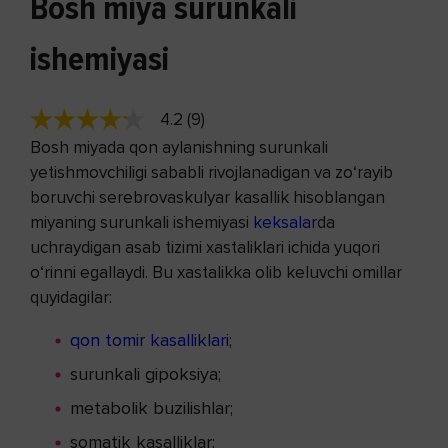
Bosh miya surunkali
ishemiyasi
4.2 (9)
Bosh miyada qon aylanishning surunkali
yetishmovchiligi sababli rivojlanadigan va zo‘rayib
boruvchi serebrovaskulyar kasallik hisoblangan
miyaning surunkali ishemiyasi
keksalar
da
uchraydigan asab tizimi xastaliklari ichida yuqori
o‘rinni egallaydi. Bu xastalikka olib keluvchi omillar
quyidagilar:
qon tomir kasalliklari
;
surunkali gipoksiya;
metabolik buzilishlar;
somatik kasalliklar;