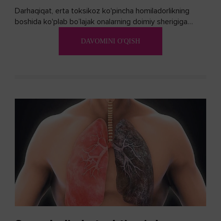
Darhaqiqat, erta toksikoz ko'pincha homiladorlikning
boshida ko'plab bo’lajak onalarning doimiy sherigiga
aylanadi. Ushbu noxush alomatlardan xalos bo'lishning
DAVOMINI O'QISH
biron bir usuli bormi?