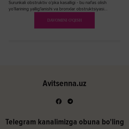
Surunkali obstruktiv o'pka kasalligi - bu nafas olish
yo'llarining yallig'lanishi va bronxlar obstruktsiyasi
(shishishi) bilan tavsiflangan...
DAVOMINI O'QISH
Avitsenna.uz
Telegram kanalimizga obuna bo'ling