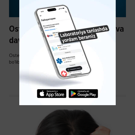
Osteoartroz sabablari, tasnifi va
davolash usullari
Osteoartroz - bo'g'imlarning keng tarqalgan kasalligi
bo'lib, so'ngi paytda osteoartroz kasalligi sonining
ko'payishi tendentsiyasi mavjud...
DAVOMINI O'QISH