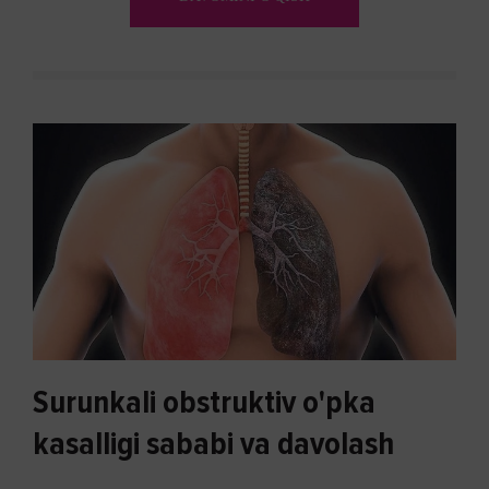
biron bir usuli bormi?
Surunkali obstruktiv o'pka
kasalligi sababi va davolash