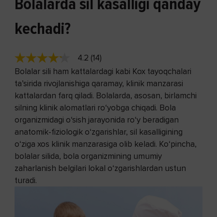
Bolalarda sil kasalligi qanday
kechadi?
4.2 (14)
Bolalar sili ham kattalardagi kabi Kox tayoqchalari
ta’sirida rivojlanishiga qaramay, klinik manzarasi
kattalardan farq qiladi. Bolalarda, asosan, birlamchi
silning klinik alomatlari ro‘yobga chiqadi. Bola
organizmidagi o‘sish jarayonida ro‘y beradigan
anatomik-fiziologik o‘zgarishlar, sil kasalligining
o‘ziga xos klinik manzarasiga olib keladi. Ko‘pincha,
bolalar silida, bola organizmining umumiy
zaharlanish belgilari lokal o‘zgarishlardan ustun
turadi.