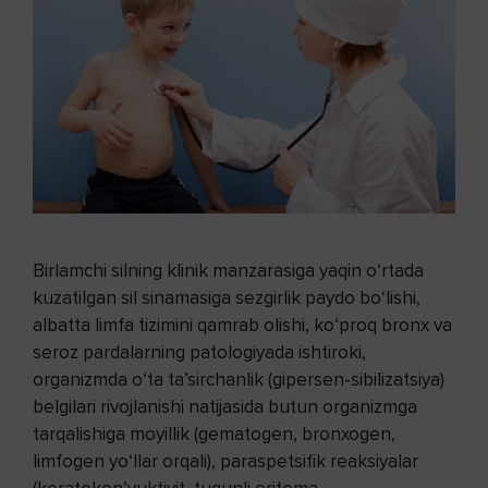
Birlamchi silning klinik manzarasiga yaqin o‘rtada
kuzatilgan sil sinamasiga sezgirlik paydo bo‘lishi,
albatta limfa tizimini qamrab olishi, ko‘proq bronx va
seroz pardalarning patologiyada ishtiroki,
organizmda o‘ta ta’sirchanlik (gipersen-sibilizatsiya)
belgilari rivojlanishi natijasida butun organizmga
tarqalishiga moyillik (gematogen, bronxogen,
limfogen yo‘llar orqali), paraspetsifik reaksiyalar