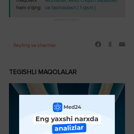
maqolani
alomatlar, kelib chiqish sabablari
ham o'qing:
va tashxislash ( 1-qism )
-
Reyting va sharhlar
TEGISHLI MAQOLALAR