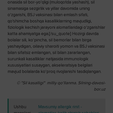
onasida sil bor-yo‘qligi (muloqotda yashash), sil
sinamasiga sezgirlik va yillar davomida uning
o‘zgarishi, BSJ vaksinasi bilan emlash sifati,
qo‘shimcha boshqa kasalliklarning mavjudligi,
fiziologik kechish jarayoni alomatlaridagi o‘zgarishlar
katta ahamiyatga ega.[/su_quote] Hozirgi davrda
bolalar sili, ko‘pincha, sil bemorlar bilan birga
yashaydigan, oilaviy sharoiti yomon va BSJ vaksinasi
bilan sifatsiz emlangan, sil bilan zararlangan,
surunkali kasalliklar natijasida immunologik
xususiyatlari susaygan, akseleratsiya belgilari
mavjud bolalarda ko‘proq rivojlanishi tasdiqlangan.
© "Sil kasalligi" milliy qo‘llanma. Silning-davosi-
bor.uz
Ushbu
Mavsumiy allergik rinit -