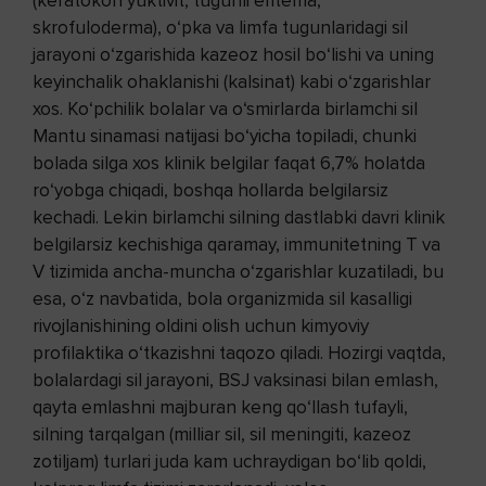
(keratokon’yuktivit, tugunli eritema,
skrofuloderma), o‘pka va limfa tugunlaridagi sil
jarayoni o‘zgarishida kazeoz hosil bo‘lishi va uning
keyinchalik ohaklanishi (kalsinat) kabi o‘zgarishlar
xos. Ko‘pchilik bolalar va o‘smirlarda birlamchi sil
Mantu sinamasi natijasi bo‘yicha topiladi, chunki
bolada silga xos klinik belgilar faqat 6,7% holatda
ro‘yobga chiqadi, boshqa hollarda belgilarsiz
kechadi. Lekin birlamchi silning dastlabki davri klinik
belgilarsiz kechishiga qaramay, immunitetning T va
V tizimida ancha-muncha o‘zgarishlar kuzatiladi, bu
esa, o‘z navbatida, bola organizmida sil kasalligi
rivojlanishining oldini olish uchun kimyoviy
profilaktika o‘tkazishni taqozo qiladi. Hozirgi vaqtda,
bolalardagi sil jarayoni, BSJ vaksinasi bilan emlash,
qayta emlashni majburan keng qo‘llash tufayli,
silning tarqalgan (milliar sil, sil meningiti, kazeoz
zotiljam) turlari juda kam uchraydigan bo‘lib qoldi,