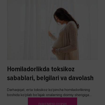
Homiladorlikda toksikoz
sabablari, belgilari va davolash
Darhaqiqat, erta toksikoz ko'pincha homiladorlikning
boshida ko'plab bo’lajak onalarning doimiy sherigiga
aylanadi. Ushbu noxush alomatlardan xalos bo'lishning
DAVOMINI O'QISH