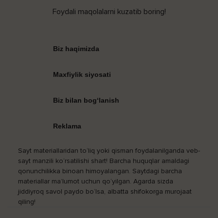
Foydali maqolalarni kuzatib boring!
Biz haqimizda
Maxfiylik siyosati
Biz bilan bog‘lanish
Reklama
Sayt materiallaridan to‘liq yoki qisman foydalanilganda veb-
sayt manzili ko‘rsatilishi shart! Barcha huquqlar amaldagi
qonunchilikka binoan himoyalangan. Saytdagi barcha
materiallar ma’lumot uchun qo‘yilgan. Agarda sizda
jiddiyroq savol paydo bo‘lsa, albatta shifokorga murojaat
qiling!