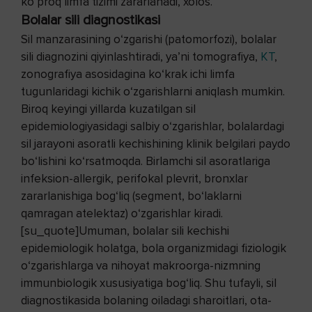
ko‘proq limfa tizimi zararlanadi, xolos.
Bolalar sili diagnostikasi
Sil manzarasining o‘zgarishi (patomorfozi), bolalar
sili diagnozini qiyinlashtiradi, ya’ni tomografiya,
KT
,
zonografiya asosidagina ko‘krak ichi limfa
tugunlaridagi kichik o‘zgarishlarni aniqlash mumkin.
Biroq keyingi yillarda kuzatilgan sil
epidemiologiyasidagi salbiy o‘zgarishlar, bolalardagi
sil jarayoni asoratli kechishining klinik belgilari paydo
bo‘lishini ko‘rsatmoqda. Birlamchi sil asoratlariga
infeksion-allergik, perifokal plevrit, bronxlar
zararlanishiga bog‘liq (segment, bo‘laklarni
qamragan atelektaz) o‘zgarishlar kiradi.
[su_quote]Umuman, bolalar sili kechishi
epidemiologik holatga, bola organizmidagi fiziologik
o‘zgarishlarga va nihoyat makroorga-nizmning
immunbiologik xususiyatiga bog‘liq. Shu tufayli, sil
diagnostikasida bolaning oiladagi sharoitlari, ota-