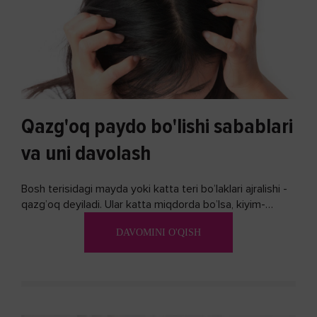
Qazg'oq paydo bo'lishi sabablari
va uni davolash
Bosh terisidagi mayda yoki katta teri bo’laklari ajralishi -
qazg’oq deyiladi. Ular katta miqdorda bo’lsa, kiyim-
kechakka tushib, yoqimsiz...
DAVOMINI O'QISH