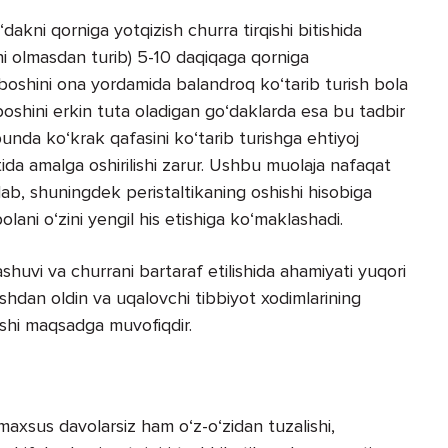
kni qorniga yotqizish churra tirqishi bitishida
ni olmasdan turib) 5-10 daqiqaga qorniga
 boshini ona yordamida balandroq ko‘tarib turish bola
a boshini erkin tuta oladigan go‘daklarda esa bu tadbir
unda ko‘krak qafasini ko‘tarib turishga ehtiyoj
ida amalga oshirilishi zarur. Ushbu muolaja nafaqat
lab, shuningdek peristaltikaning oshishi hisobiga
olani o‘zini yengil his etishiga ko‘maklashadi.
shuvi va churrani bartaraf etilishida ahamiyati yuqori
ishdan oldin va uqalovchi tibbiyot xodimlarining
ishi maqsadga muvofiqdir.
maxsus davolarsiz ham o‘z-o‘zidan tuzalishi,