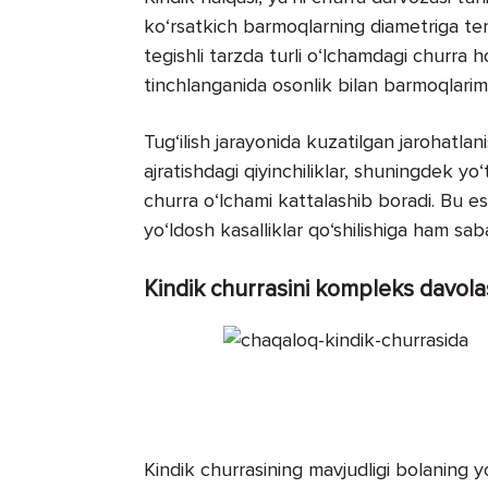
ko‘rsatkich barmoqlarning diametriga ten
tegishli tarzda turli o‘lchamdagi churra ho
tinchlanganida osonlik bilan barmoqlarimiz
Tug‘ilish jarayonida kuzatilgan jarohatlani
ajratishdagi qiyinchiliklar, shuningdek yo
churra o‘lchami kattalashib boradi. Bu e
yo‘ldosh kasalliklar qo‘shilishiga ham sa
Kindik churrasini kompleks davola
Kindik churrasining mavjudligi bolaning y