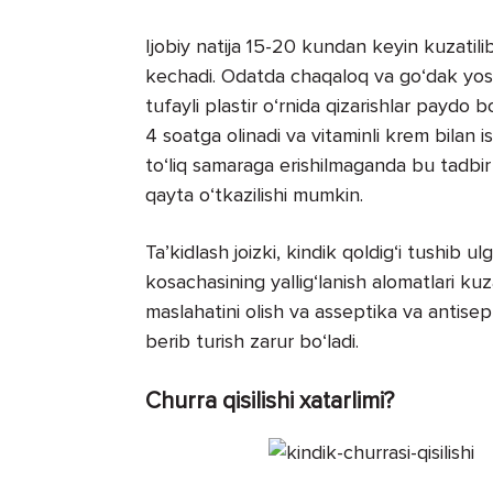
Ijobiy natija 15-20 kundan keyin kuzatili
kechadi. Odatda chaqaloq va go‘dak yoshda
tufayli plastir o‘rnida qizarishlar paydo b
4 soatga olinadi va vitaminli krem bilan i
to‘liq samaraga erishilmaganda bu tadbir
qayta o‘tkazilishi mumkin.
Ta’kidlash joizki, kindik qoldig‘i tushib
kosachasining yallig‘lanish alomatlari kuz
maslahatini olish va asseptika va antisept
berib turish zarur bo‘ladi.
Churra qisilishi xatarlimi?