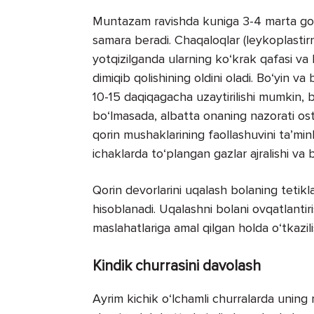
Muntazam ravishda kuniga 3-4 marta go‘da
samara beradi. Chaqaloqlar (leykoplastir
yotqizilganda ularning ko‘krak qafasi va
dimiqib qolishining oldini oladi. Bo‘yin v
10-15 daqiqagacha uzaytirilishi mumkin, b
bo‘lmasada, albatta onaning nazorati ost
qorin mushaklarining faollashuvini ta’min
ichaklarda to‘plangan gazlar ajralishi va b
Qorin devorlarini uqalash bolaning tetikla
hisoblanadi. Uqalashni bolani ovqatlantir
maslahatlariga amal qilgan holda o‘tkazil
Kindik churrasini davolash
Ayrim kichik o‘lchamli churralarda uning 