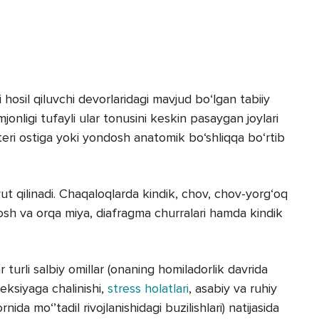
 hosil qiluvchi devorlaridagi mavjud bo‘lgan tabiiy
jonligi tufayli ular tonusini keskin pasaygan joylari
i teri ostiga yoki yondosh anatomik bo‘shliqqa bo‘rtib
vut qilinadi. Chaqaloqlarda kindik, chov, chov-yorg‘oq
bosh va orqa miya, diafragma churralari hamda kindik
 turli salbiy omillar (onaning homiladorlik davrida
nfeksiyaga chalinishi,
stress holatlari
, asabiy va ruhiy
ida mo‘’tadil rivojlanishidagi buzilishlari) natijasida