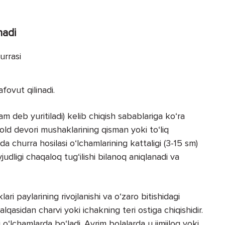
nadi
afovut qilinadi.
am deb yuritiladi) kelib chiqish sabablariga ko‘ra
 old devori mushaklarining qisman yoki to‘liq
da churra hosilasi o‘lchamlarining kattaligi (3-15 sm)
vjudligi chaqaloq tug‘ilishi bilanoq aniqlanadi va
ri paylarining rivojlanishi va o‘zaro bitishidagi
alqasidan charvi yoki ichakning teri ostiga chiqishidir.
i o‘lchamlarda bo‘ladi. Ayrim bolalarda u jimjiloq yoki