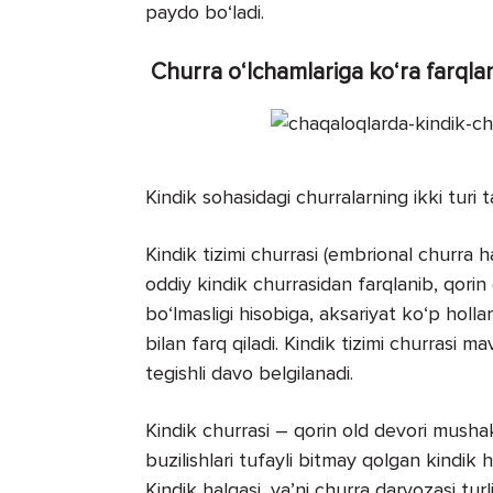
paydo bo‘ladi.
Churra o‘lchamlariga ko‘ra farqla
Kindik sohasidagi churralarning ikki turi t
Kindik tizimi churrasi (embrional churra h
oddiy kindik churrasidan farqlanib, qorin
bo‘lmasligi hisobiga, aksariyat ko‘p hollar
bilan farq qiladi. Kindik tizimi churrasi ma
tegishli davo belgilanadi.
Kindik churrasi – qorin old devori mushakla
buzilishlari tufayli bitmay qolgan kindik h
Kindik halqasi, ya’ni churra darvozasi turl