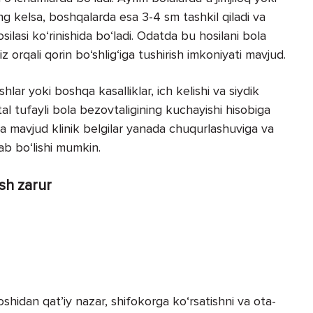
g kelsa, boshqalarda esa 3-4 sm tashkil qiladi va
silasi ko‘rinishida bo‘ladi. Odatda bu hosilani bola
 orqali qorin bo‘shlig‘iga tushirish imkoniyati mavjud.
shlar yoki boshqa kasalliklar, ich kelishi va siydik
‘tal tufayli bola bezovtaligining kuchayishi hisobiga
sa mavjud klinik belgilar yanada chuqurlashuviga va
bab bo‘lishi mumkin.
sh zarur
oshidan qat’iy nazar, shifokorga ko‘rsatishni va ota-