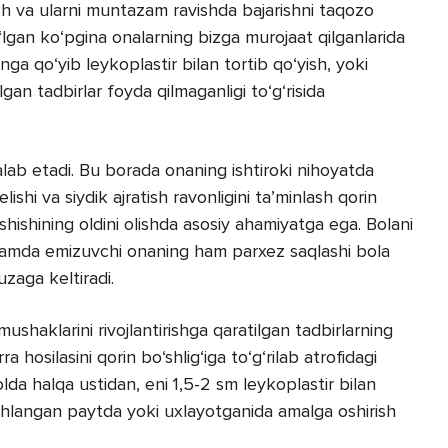
ish va ularni muntazam ravishda bajarishni taqozo
‘lgan ko‘pgina onalarning bizga murojaat qilganlarida
ga qo‘yib leykoplastir bilan tortib qo‘yish, yoki
gan tadbirlar foyda qilmaganligi to‘g‘risida
ab etadi. Bu borada onaning ishtiroki nihoyatda
kelishi va siydik ajratish ravonligini ta’minlash qorin
ashishining oldini olishda asosiy ahamiyatga ega. Bolani
h hamda emizuvchi onaning ham parxez saqlashi bola
uzaga keltiradi.
mushaklarini rivojlantirishga qaratilgan tadbirlarning
hosilasini qorin bo‘shlig‘iga to‘g‘rilab atrofidagi
holda halqa ustidan, eni 1,5-2 sm leykoplastir bilan
tinchlangan paytda yoki uxlayotganida amalga oshirish