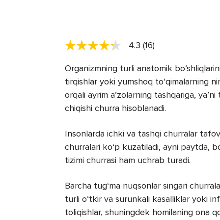
4.3 (16)
Organizmning turli anatomik bo‘shliqlarini
tirqishlar yoki yumshoq to‘qimalarning nim
orqali ayrim a’zolarning tashqariga, ya’n
chiqishi churra hisoblanadi.
Insonlarda ichki va tashqi churralar tafo
churralari ko‘p kuzatiladi, ayni paytda, 
tizimi churrasi ham uchrab turadi.
Barcha tug‘ma nuqsonlar singari churralar
turli o‘tkir va surunkali kasalliklar yoki i
toliqishlar, shuningdek homilaning ona qorn