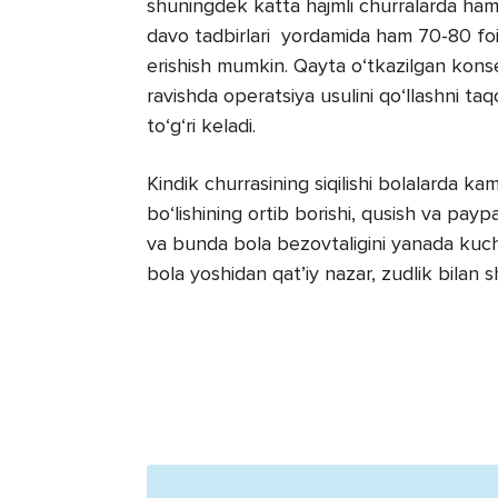
shuningdek katta hajmli churralarda ham s
davo tadbirlari yordamida ham 70-80 foiz 
erishish mumkin. Qayta o‘tkazilgan konser
ravishda operatsiya usulini qo‘llashni ta
to‘g‘ri keladi.
Kindik churrasining siqilishi bolalarda k
bo‘lishining ortib borishi, qusish va payp
va bunda bola bezovtaligini yanada kucha
bola yoshidan qat’iy nazar, zudlik bilan s