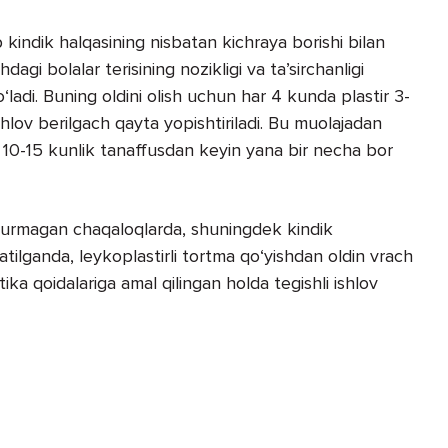
b kindik halqasining nisbatan kichraya borishi bilan
gi bolalar terisining nozikligi va ta’sirchanligi
o‘ladi. Buning oldini olish uchun har 4 kunda plastir 3-
shlov berilgach qayta yopishtiriladi. Bu muolajadan
 10-15 kunlik tanaffusdan keyin yana bir necha bor
 ulgurmagan chaqaloqlarda, shuningdek kindik
atilganda, leykoplastirli tortma qo‘yishdan oldin vrach
ika qoidalariga amal qilingan holda tegishli ishlov