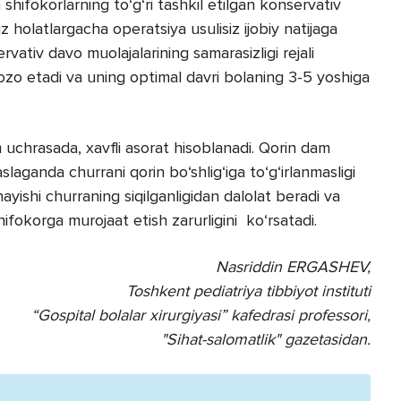
hifokorlarning to‘g‘ri tashkil etilgan konservativ
holatlargacha operatsiya usulisiz ijobiy natijaga
vativ davo muolajalarining samarasizligi rejali
qozo etadi va uning optimal davri bolaning 3-5 yoshiga
am uchrasada, xavfli asorat hisoblanadi. Qorin dam
aslaganda churrani qorin bo‘shlig‘iga to‘g‘irlanmasligi
yishi churraning siqilganligidan dalolat beradi va
hifokorga murojaat etish zarurligini ko‘rsatadi.
Nasriddin ERGASHЕV,
Toshkent pediatriya tibbiyot instituti
“Gospital bolalar xirurgiyasi” kafedrasi professori,
"Sihat-salomatlik" gazetasidan.