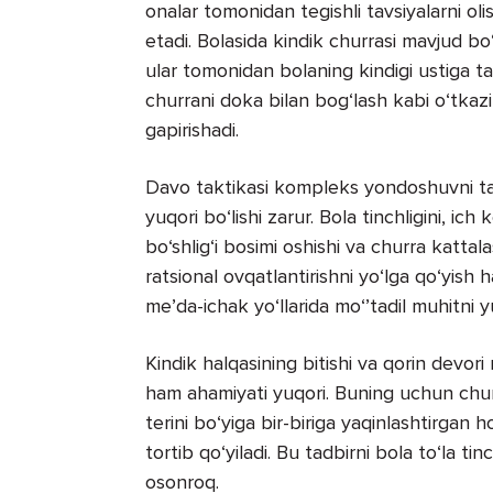
onalar tomonidan tegishli tavsiyalarni ol
etadi. Bolasida kindik churrasi mavjud bo
ular tomonidan bolaning kindigi ustiga tan
churrani doka bilan bog‘lash kabi o‘tkazil
gapirishadi.
Davo taktikasi kompleks yondoshuvni tal
yuqori bo‘lishi zarur. Bola tinchligini, ich 
bo‘shlig‘i bosimi oshishi va churra kattal
ratsional ovqatlantirishni yo‘lga qo‘yis
me’da-ichak yo‘llarida mo‘’tadil muhitni y
Kindik halqasining bitishi va qorin devori 
ham ahamiyati yuqori. Buning uchun churra 
terini bo‘yiga bir-biriga yaqinlashtirgan 
tortib qo‘yiladi. Bu tadbirni bola to‘la 
osonroq.