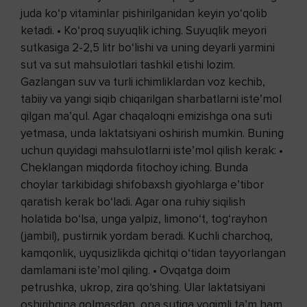
juda ko‘p vitaminlar pishirilganidan keyin yo‘qolib
ketadi. • Ko‘proq suyuqlik iching. Suyuqlik meyori
sutkasiga 2-2,5 litr bo‘lishi va uning deyarli yarmini
sut va sut mahsulotlari tashkil etishi lozim.
Gazlangan suv va turli ichimliklardan voz kechib,
tabiiy va yangi siqib chiqarilgan sharbatlarni iste’mol
qilgan ma’qul. Agar chaqaloqni emizishga ona suti
yetmasa, unda laktatsiyani oshirish mumkin. Buning
uchun quyidagi mahsulotlarni iste’mol qilish kerak: •
Cheklangan miqdorda fitochoy iching. Bunda
choylar tarkibidagi shifobaxsh giyohlarga e’tibor
qaratish kerak bo‘ladi. Agar ona ruhiy siqilish
holatida bo‘lsa, unga yalpiz, limono‘t, tog‘rayhon
(jambil), pustirnik yordam beradi. Kuchli charchoq,
kamqonlik, uyqusizlikda qichitqi o‘tidan tayyorlangan
damlamani iste’mol qiling. • Ovqatga doim
petrushka, ukrop, zira qo‘shing. Ular laktatsiyani
oshiribgina qolmasdan, ona sutiga yoqimli ta’m ham