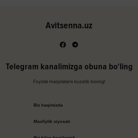
Avitsenna.uz
Telegram kanalimizga obuna bo'ling
Foydali maqolalarni kuzatib boring!
Biz haqimizda
Maxfiylik siyosati
Biz bilan bog‘lanish