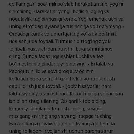
qo‘llaringizni soat mili bo‘ylab harakatlantirib, yog‘ni
shimdiring. Harakatlar yengil bo‘lishi, og‘riq va
noqulaylik tug‘dirmasligi kerak. Yog‘ emchak uchi va
uning atrofidagi aylanaga tushishiga yo‘l qo‘ymang. •
Orqadagi kurak va umurtqaning ko‘krak bo‘limini
uqalash juda foydali. Turmush o‘rtog‘ingiz yoki
tajribali massajchidan bu ishni bajarishni iltimos
qiling. Bunda faqat uqalashlar kuchli va tez
bo‘lmasligini oldindan aytib qo‘ying. • Ertalab va
kechqurun iliq va sovuqroq suv oqimini
ko‘kragingizga yo‘naltirgan holda kontrast dush
qabul qilish juda foydali. • Ijobiy hissiyotlar ham
laktatsiyani yaxshi oshiradi. Ko‘nglingizga yoqadigan
ish bilan shug‘ullaning. Qiziqarli kitob o‘qing,
komediya filmlarini tomosha qiling, sevimli
musiqangizni tinglang va yengil raqsga tushing.
Farzandingizga yaxshi ona bo‘lishingizga hamda
uning to‘laqonli rivojlanishi uchun barcha zarur