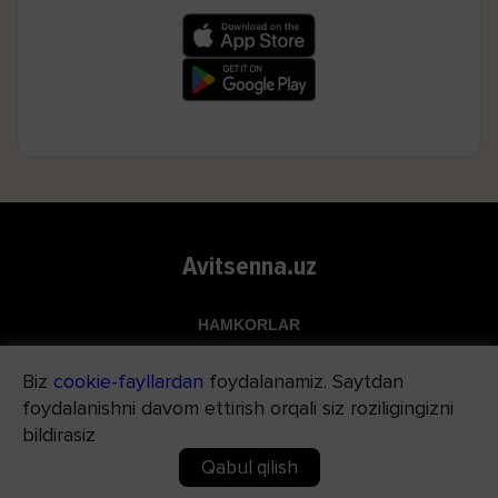
Avitsenna.uz
HAMKORLAR
Top.uz
Biz
cookie-fayllardan
foydalanamiz. Saytdan
Apteka.uz
foydalanishni davom ettirish orqali siz roziligingizni
Med24.uz
bildirasiz
Qabul qilish