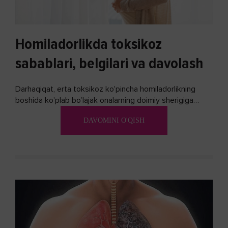
Homiladorlikda toksikoz
sabablari, belgilari va davolash
Darhaqiqat, erta toksikoz ko'pincha homiladorlikning
boshida ko'plab bo’lajak onalarning doimiy sherigiga
aylanadi. Ushbu noxush alomatlardan xalos bo'lishning
DAVOMINI O'QISH
biron bir usuli bormi?