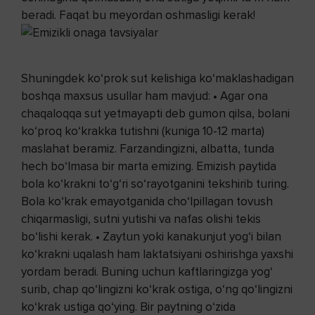
beradi. Faqat bu meyordan oshmasligi kerak!
Shuningdek ko‘prok sut kelishiga ko‘maklashadigan
boshqa maxsus usullar ham mavjud: • Agar ona
chaqaloqqa sut yetmayapti deb gumon qilsa, bolani
ko‘proq ko‘krakka tutishni (kuniga 10-12 marta)
maslahat beramiz. Farzandingizni, albatta, tunda
hech bo‘lmasa bir marta emizing. Emizish paytida
bola ko‘krakni to‘g‘ri so‘rayotganini tekshirib turing.
Bola ko‘krak emayotganida cho‘lpillagan tovush
chiqarmasligi, sutni yutishi va nafas olishi tekis
bo‘lishi kerak. • Zaytun yoki kanakunjut yog‘i bilan
ko‘krakni uqalash ham laktatsiyani oshirishga yaxshi
yordam beradi. Buning uchun kaftlaringizga yog‘
surib, chap qo‘lingizni ko‘krak ostiga, o‘ng qo‘lingizni
ko‘krak ustiga qo‘ying. Bir paytning o‘zida