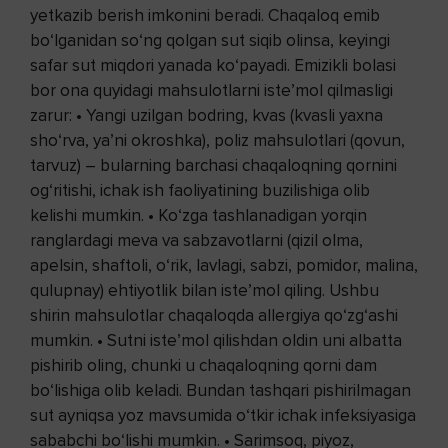
yetkazib berish imkonini beradi. Chaqaloq emib
bo‘lganidan so‘ng qolgan sut siqib olinsa, keyingi
safar sut miqdori yanada ko‘payadi. Emizikli bolasi
bor ona quyidagi mahsulotlarni iste’mol qilmasligi
zarur: • Yangi uzilgan bodring, kvas (kvasli yaxna
sho‘rva, ya’ni okroshka), poliz mahsulotlari (qovun,
tarvuz) – bularning barchasi chaqaloqning qornini
og‘ritishi, ichak ish faoliyatining buzilishiga olib
kelishi mumkin. • Ko‘zga tashlanadigan yorqin
ranglardagi meva va sabzavotlarni (qizil olma,
apelsin, shaftoli, o‘rik, lavlagi, sabzi, pomidor, malina,
qulupnay) ehtiyotlik bilan iste’mol qiling. Ushbu
shirin mahsulotlar chaqaloqda allergiya qo‘zg‘ashi
mumkin. • Sutni iste’mol qilishdan oldin uni albatta
pishirib oling, chunki u chaqaloqning qorni dam
bo‘lishiga olib keladi. Bundan tashqari pishirilmagan
sut ayniqsa yoz mavsumida o‘tkir ichak infeksiyasiga
sababchi bo‘lishi mumkin. • Sarimsoq, piyoz,