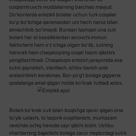
oziqlantiruvchi moddalarning barchasi mavjud.
Do‘konlarda emizikli bolalar uchun turli oziqalar
ko‘p bo‘lishiga qaramasdan uni hech narsa bilan
almashtirib bo‘lmaydi. Bundan tashqari ona suti
bolani har xil kasalliklardan asrovchi immun
faktorlarni ham o‘z ichiga olgan bo‘lib, sutning
harorati ham chaqaloqning ovqat hazm qilishini
yengillashtiradi. Chaqaloqni emizish jarayonida esa
sutni qaynatish, sterillash, ishlov berish yoki
aralashtirish kerakmas. Bor-yo‘g‘i bolaga gigiyena
qoidalariga amal qilgan holda ko‘krak tutiladi xolos.
Bolani ko‘krak suti bilan boqishga qaror qilgan ona
to‘yib uxlashi, to‘laqonli ovqatlanishi, muntazam
ravishda ochiq havoda sayr qilishi lozim. Ushbu
shartlarning bajarilishi bolaga zarur miqdordagi sutni