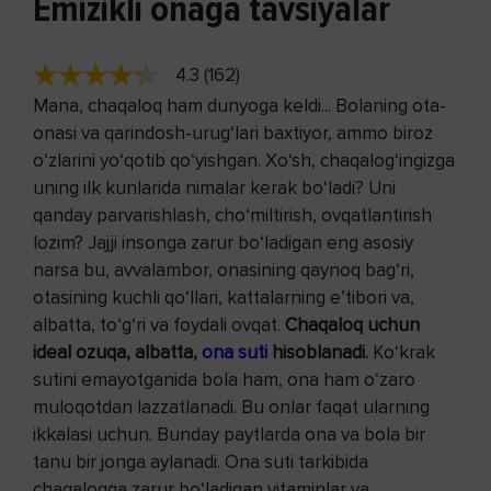
Emizikli onaga tavsiyalar
4.3 (162)
Mana, chaqaloq ham dunyoga keldi... Bolaning ota-
onasi va qarindosh-urug‘lari baxtiyor, ammo biroz
o‘zlarini yo‘qotib qo‘yishgan. Xo‘sh, chaqalog‘ingizga
uning ilk kunlarida nimalar kerak bo‘ladi? Uni
qanday parvarishlash, cho‘miltirish, ovqatlantirish
lozim? Jajji insonga zarur bo‘ladigan eng asosiy
narsa bu, avvalambor, onasining qaynoq bag‘ri,
otasining kuchli qo‘llari, kattalarning e’tibori va,
albatta, to‘g‘ri va foydali ovqat.
Chaqaloq uchun
ideal ozuqa, albatta,
ona suti
hisoblanadi.
Ko‘krak
sutini emayotganida bola ham, ona ham o‘zaro
muloqotdan lazzatlanadi. Bu onlar faqat ularning
ikkalasi uchun. Bunday paytlarda ona va bola bir
tanu bir jonga aylanadi. Ona suti tarkibida
chaqaloqqa zarur bo‘ladigan vitaminlar va