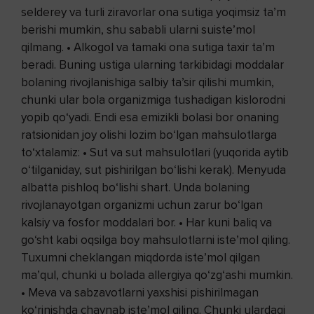
selderey va turli ziravorlar ona sutiga yoqimsiz ta’m
berishi mumkin, shu sababli ularni suiste’mol
qilmang. • Alkogol va tamaki ona sutiga taxir ta’m
beradi. Buning ustiga ularning tarkibidagi moddalar
bolaning rivojlanishiga salbiy ta’sir qilishi mumkin,
chunki ular bola organizmiga tushadigan kislorodni
yopib qo‘yadi. Endi esa emizikli bolasi bor onaning
ratsionidan joy olishi lozim bo‘lgan mahsulotlarga
to‘xtalamiz: • Sut va sut mahsulotlari (yuqorida aytib
o‘tilganiday, sut pishirilgan bo‘lishi kerak). Menyuda
albatta pishloq bo‘lishi shart. Unda bolaning
rivojlanayotgan organizmi uchun zarur bo‘lgan
kalsiy va fosfor moddalari bor. • Har kuni baliq va
go‘sht kabi oqsilga boy mahsulotlarni iste’mol qiling.
Tuxumni cheklangan miqdorda iste’mol qilgan
ma’qul, chunki u bolada allergiya qo‘zg‘ashi mumkin.
• Meva va sabzavotlarni yaxshisi pishirilmagan
ko‘rinishda chaynab iste’mol qiling. Chunki ulardagi