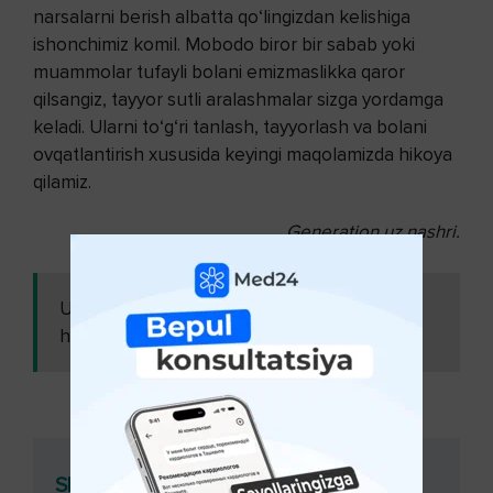
narsalarni berish albatta qo‘lingizdan kelishiga
ishonchimiz komil. Mobodo biror bir sabab yoki
muammolar tufayli bolani emizmaslikka qaror
qilsangiz, tayyor sutli aralashmalar sizga yordamga
keladi. Ularni to‘g‘ri tanlash, tayyorlash va bolani
ovqatlantirish xususida keyingi maqolamizda hikoya
qilamiz.
Generation.uz nashri.
Ushbu maqolani
Skolioz bo‘lgan qiz
ham o'qing:
homilador bo‘la oladimi?
Shifokor konsultatsiyasi