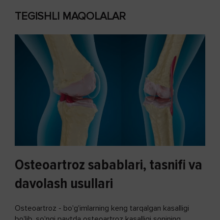
TEGISHLI MAQOLALAR
Osteoartroz sabablari, tasnifi va
davolash usullari
Osteoartroz - bo'g'imlarning keng tarqalgan kasalligi
bo'lib, so'ngi paytda osteoartroz kasalligi sonining