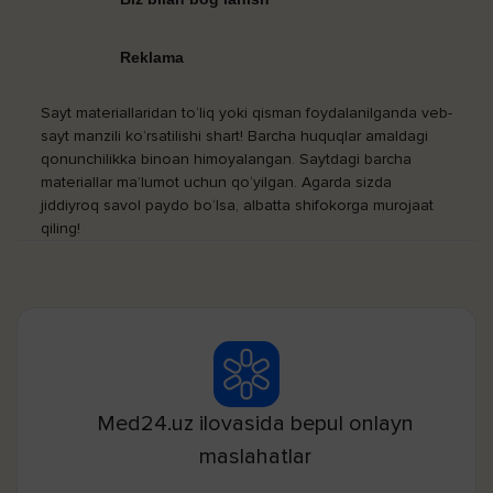
Reklama
Sayt materiallaridan to‘liq yoki qisman foydalanilganda veb-
sayt manzili ko‘rsatilishi shart! Barcha huquqlar amaldagi
qonunchilikka binoan himoyalangan. Saytdagi barcha
materiallar ma’lumot uchun qo‘yilgan. Agarda sizda
jiddiyroq savol paydo bo‘lsa, albatta shifokorga murojaat
qiling!
Med24.uz ilovasida bepul onlayn
maslahatlar