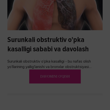
Surunkali obstruktiv o'pka
kasalligi sababi va davolash
Surunkali obstruktiv o'pka kasalligi - bu nafas olish
yo'llarining yallig'lanishi va bronxlar obstruktsiyasi
(shishishi) bilan tavsiflangan...
DAVOMINI O'QISH