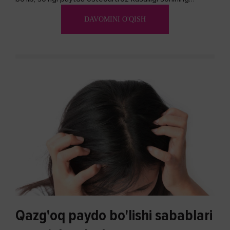
ko'payishi tendentsiyasi mavjud...
DAVOMINI O'QISH
Qazg'oq paydo bo'lishi sabablari