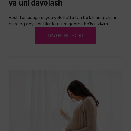
va uni davolash
Bosh terisidagi mayda yoki katta teri bo’laklari ajralishi -
qazg’oq deyiladi. Ular katta miqdorda bo’lsa, kiyim-
kechakka tushib, yoqimsiz...
DAVOMINI O'QISH