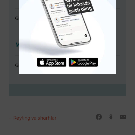
Ginekolog konsultatsiyasi
Muolajalar
Ginekolog konsultatsiyasi
-
Reyting va sharhlar