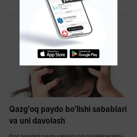
Qazg'oq paydo bo'lishi sabablari
va uni davolash
Bosh terisidagi mayda yoki katta teri bo’laklari ajralishi -