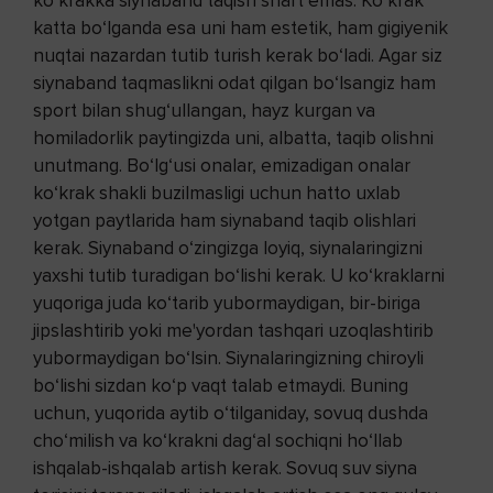
ko‘krakka siynaband taqish shart emas. Ko‘krak
katta bo‘lganda esa uni ham estetik, ham gigiyenik
nuqtai nazardan tutib turish kerak bo‘ladi. Agar siz
siynaband taqmaslikni odat qilgan bo‘lsangiz ham
sport bilan shug‘ullangan, hayz kurgan va
homiladorlik paytingizda uni, albatta, taqib olishni
unutmang. Bo‘lg‘usi onalar, emizadigan onalar
ko‘krak shakli buzilmasligi uchun hatto uxlab
yotgan paytlarida ham siynaband taqib olishlari
kerak. Siynaband o‘zingizga loyiq, siynalaringizni
yaxshi tutib turadigan bo‘lishi kerak. U ko‘kraklarni
yuqoriga juda ko‘tarib yubormaydigan, bir-biriga
jipslashtirib yoki me'yordan tashqari uzoqlashtirib
yubormaydigan bo‘lsin. Siynalaringizning chiroyli
bo‘lishi sizdan ko‘p vaqt talab etmaydi. Buning
uchun, yuqorida aytib o‘tilganiday, sovuq dushda
cho‘milish va ko‘krakni dag‘al sochiqni ho‘llab
ishqalab-ishqalab artish kerak. Sovuq suv siyna