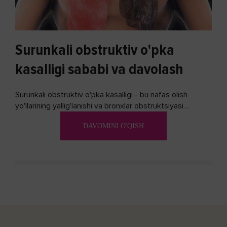
Surunkali obstruktiv o'pka
kasalligi sababi va davolash
Surunkali obstruktiv o'pka kasalligi - bu nafas olish
yo'llarining yallig'lanishi va bronxlar obstruktsiyasi
(shishishi) bilan tavsiflangan...
DAVOMINI O'QISH