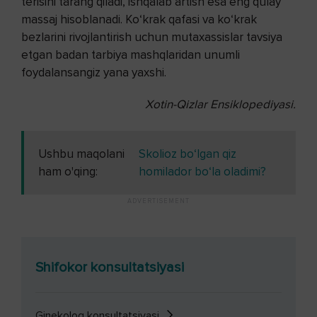
terisini tarang qiladi, ishqalab artish esa eng qulay
massaj hisoblanadi. Ko‘krak qafasi va ko‘krak
bezlarini rivojlantirish uchun mutaxassislar tavsiya
etgan badan tarbiya mashqlaridan unumli
foydalansangiz yana yaxshi.
Xotin-Qizlar Ensiklopediyasi.
Ushbu maqolani
Skolioz bo‘lgan qiz
ham o'qing:
homilador bo‘la oladimi?
Shifokor konsultatsiyasi
Ginekolog konsultatsiyasi