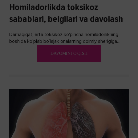
Homiladorlikda toksikoz
sabablari, belgilari va davolash
Darhaqiqat, erta toksikoz ko'pincha homiladorlikning
boshida ko'plab bo’lajak onalarning doimiy sherigiga
aylanadi. Ushbu noxush alomatlardan xalos bo'lishning
DAVOMINI O'QISH
biron bir usuli bormi?