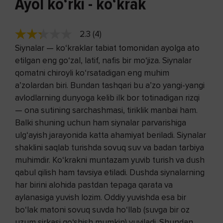
Ayol ko‘rki - ko‘krak
2.3 (4)
Siynalar — ko‘kraklar tabiat tomonidan ayolga ato
etilgan eng go‘zal, latif, nafis bir mo‘jiza. Siynalar
qomatni chiroyli ko‘rsatadigan eng muhim
a’zolardan biri. Bundan tashqari bu a’zo yangi-yangi
avlodlarning dunyoga kelib ilk bor totinadigan rizqi
— ona sutining sarchashmasi, tiriklik manbai ham.
Balki shuning uchun ham siynalar parvarishiga
ulg‘ayish jarayonida katta ahamiyat beriladi. Siynalar
shaklini saqlab turishda sovuq suv va badan tarbiya
muhimdir. Ko‘krakni muntazam yuvib turish va dush
qabul qilish ham tavsiya etiladi. Dushda siynalarning
har birini alohida pastdan tepaga qarata va
aylanasiga yuvish lozim. Oddiy yuvishda esa bir
bo‘lak matoni sovuq suvda ho‘llab (suvga bir oz
uzum sirkasi qo‘shish mumkin) yuviladi. Shundan