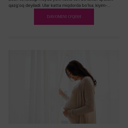
qazg’oq deyiladi. Ular katta miqdorda bo’lsa, kiyim-
kechakka tushib, yoqimsiz...
DAVOMINI O'QISH