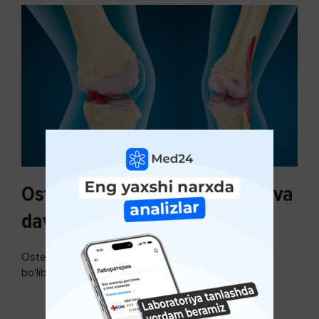
Osteoartroz sabablari, tasnifi va
davolash usullari
Osteoartroz - bo'g'imlarning keng tarqalgan kasalligi
bo'lib, so'ngi paytda osteoartroz kasalligi sonining
ko'payishi tendentsiyasi mavjud...
DAVOMINI O'QISH