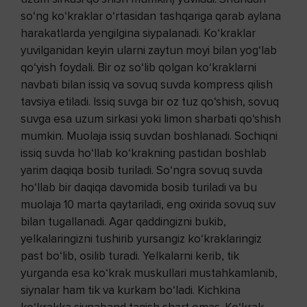
so‘ng ko‘kraklar o‘rtasidan tashqariga qarab aylana
harakatlarda yengilgina siypalanadi. Ko‘kraklar
yuvilganidan keyin ularni zaytun moyi bilan yog‘lab
qo‘yish foydali. Bir oz so‘lib qolgan ko‘kraklarni
navbati bilan issiq va sovuq suvda kompress qilish
tavsiya etiladi. Issiq suvga bir oz tuz qo‘shish, sovuq
suvga esa uzum sirkasi yoki limon sharbati qo‘shish
mumkin. Muolaja issiq suvdan boshlanadi. Sochiqni
issiq suvda ho‘llab ko‘krakning pastidan boshlab
yarim daqiqa bosib turiladi. So‘ngra sovuq suvda
ho‘llab bir daqiqa davomida bosib turiladi va bu
muolaja 10 marta qaytariladi, eng oxirida sovuq suv
bilan tugallanadi. Agar qaddingizni bukib,
yelkalaringizni tushirib yursangiz ko‘kraklaringiz
past bo‘lib, osilib turadi. Yelkalarni kerib, tik
yurganda esa ko‘krak muskullari mustahkamlanib,
siynalar ham tik va kurkam bo‘ladi. Kichkina