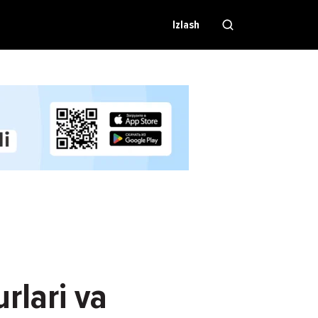
Izlash
urlari va