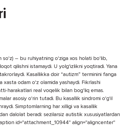
ri
o‘z) – bu ruhiyatning o‘ziga xos holati bo‘lib,
qot qilishni istamaydi. U yolg‘izlikni yoqtiradi. Yana
 takrorlaydi. Kasallikka doir “autizm” terminini fanga
ha xasta odam o‘z olamida yashaydi. Fikrlashi
ti-harakatlari real voqelik bilan bog‘liq emas.
lar asosiy o‘rin tutadi. Bu kasallik sindromi o‘g‘il
aydi. Simptomlarning har xilligi va kasallik
dan dalolat beradi: sezilarsiz autistik xususiyatlardan
 [caption id="attachment_10944" align="aligncenter"