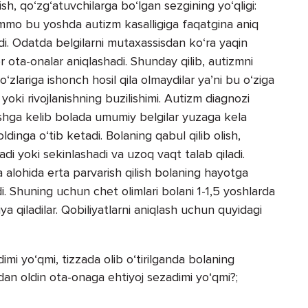
ish, qo‘zg‘atuvchilarga bo‘lgan sezgining yo‘qligi:
 Ammo bu yoshda autizm kasalligiga faqatgina aniq
di. Odatda belgilarni mutaxassisdan ko‘ra yaqin
r ota-onalar aniqlashadi. Shunday qilib, autizmni
o‘zlariga ishonch hosil qila olmaydilar ya’ni bu o‘ziga
 yoki rivojlanishning buzilishimi. Autizm diagnozi
oshga kelib bolada umumiy belgilar yuzaga kela
ldinga o‘tib ketadi. Bolaning qabul qilib olish,
adi yoki sekinlashadi va uzoq vaqt talab qiladi.
a alohida erta parvarish qilish bolaning hayotga
 Shuning uchun chet olimlari bolani 1-1,5 yoshlarda
iya qiladilar. Qobiliyatlarni aniqlash uchun quyidagi
imi yo‘qmi, tizzada olib o‘tirilganda bolaning
idan oldin ota-onaga ehtiyoj sezadimi yo‘qmi?;