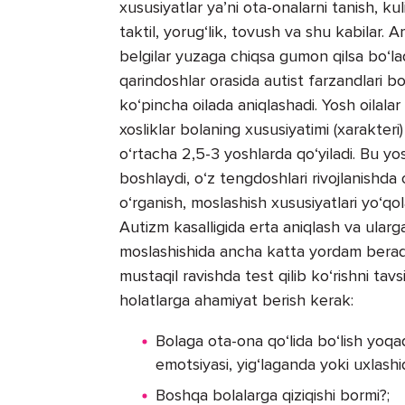
xususiyatlar ya’ni ota-onalarni tanish, kul
taktil, yorug‘lik, tovush va shu kabilar.
belgilar yuzaga chiqsa gumon qilsa bo‘la
qarindoshlar orasida autist farzandlari bo
ko‘pincha oilada aniqlashadi. Yosh oilalar 
xosliklar bolaning xususiyatimi (xarakteri)
o‘rtacha 2,5-3 yoshlarda qo‘yiladi. Bu y
boshlaydi, o‘z tengdoshlari rivojlanishda o
o‘rganish, moslashish xususiyatlari yo‘qol
Autizm kasalligida erta aniqlash va ularg
moslashishida ancha katta yordam beradi.
mustaqil ravishda test qilib ko‘rishni tavs
holatlarga ahamiyat berish kerak:
Bolaga ota-ona qo‘lida bo‘lish yoqad
emotsiyasi, yig‘laganda yoki uxlash
Boshqa bolalarga qiziqishi bormi?;