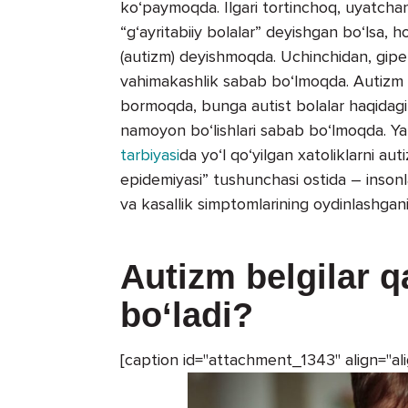
ko‘paymoqda. Ilgari tortinchoq, uyatchan,
“g‘ayritabiiy bolalar” deyishgan bo‘lsa, h
(autizm) deyishmoqda. Uchinchidan, gipe
vahimakashlik sabab bo‘lmoqda. Autizm o
bormoqda, bunga autist bolalar haqidagi ki
namoyon bo‘lishlari sabab bo‘lmoqda. Yana
tarbiyasi
da yo‘l qo‘yilgan xatoliklarni a
epidemiyasi” tushunchasi ostida – insonla
va kasallik simptomlarining oydinlashgani
Autizm belgilar 
bo‘ladi?
[caption id="attachment_1343" align="al