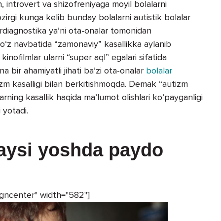
 introvert va shizofreniyaga moyil bolalarni
ozirgi kunga kelib bunday bolalarni autistik bolalar
rdiagnostika ya’ni ota-onalar tomonidan
‘z navbatida “zamonaviy” kasallikka aylanib
nofilmlar ularni “super aql” egalari sifatida
 bir ahamiyatli jihati ba’zi ota-onalar
bolalar
utizm kasalligi bilan berkitishmoqda. Demak “autizm
rning kasallik haqida ma’lumot olishlari ko‘payganligi
 yotadi.
qaysi yoshda paydo
igncenter" width="582"]