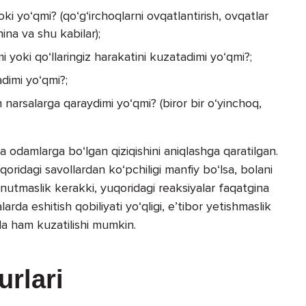
ki yo‘qmi? (qo‘g‘irchoqlarni ovqatlantirish, ovqatlar
ina va shu kabilar);
i yoki qo‘llaringiz harakatini kuzatadimi yo‘qmi?;
dimi yo‘qmi?;
narsalarga qaraydimi yo‘qmi? (biror bir o‘yinchoq,
 odamlarga bo‘lgan qiziqishini aniqlashga qaratilgan.
ridagi savollardan ko‘pchiligi manfiy bo‘lsa, bolani
nutmaslik kerakki, yuqoridagi reaksiyalar faqatgina
rda eshitish qobiliyati yo‘qligi, e’tibor yetishmaslik
da ham kuzatilishi mumkin.
urlari