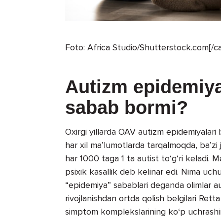
Foto: Africa Studio/Shutterstock.com[/c
Autizm epidemiya
sabab bormi?
Oxirgi yillarda OAV autizm epidemiyalar
har xil ma’lumotlarda tarqalmoqda, ba’zi j
har 1000 taga 1 ta autist to‘g‘ri keladi.
psixik kasallik deb kelinar edi. Nima uc
“epidemiya” sabablari deganda olimlar aut
rivojlanishdan ortda qolish belgilari Ret
simptom komplekslarining ko‘p uchrashin