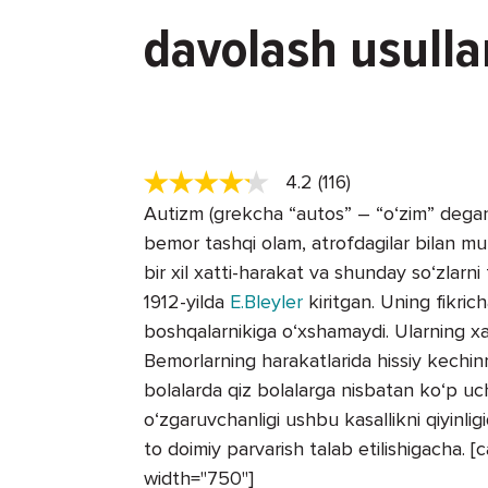
davolash usulla
4.2 (116)
Autizm (grekcha “autos” – “o‘zim” degan s
bemor tashqi olam, atrofdagilar bilan mulo
bir xil xatti-harakat va shunday so‘zlarni
1912-yilda
E.Bleyler
kiritgan. Uning fikric
boshqalarnikiga o‘xshamaydi. Ularning xat
Bemorlarning harakatlarida hissiy kechinma
bolalarda qiz bolalarga nisbatan ko‘p uchr
o‘zgaruvchanligi ushbu kasallikni qiyinligi
to doimiy parvarish talab etilishigacha.
width="750"]