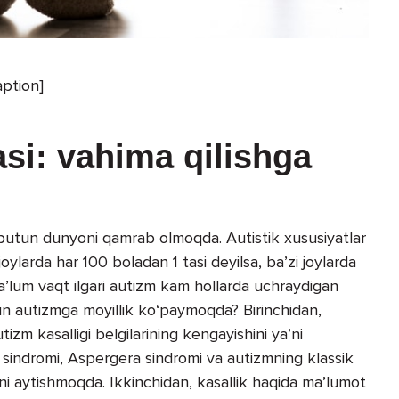
aption]
si: vahima qilishga
i butun dunyoni qamrab olmoqda. Autistik xususiyatlar
oylarda har 100 boladan 1 tasi deyilsa, ba’zi joylarda
 Ma’lum vaqt ilgari autizm kam hollarda uchraydigan
hun autizmga moyillik ko‘paymoqda? Birinchidan,
izm kasalligi belgilarining kengayishini ya’ni
ta sindromi, Aspergera sindromi va autizmning klassik
i aytishmoqda. Ikkinchidan, kasallik haqida ma’lumot