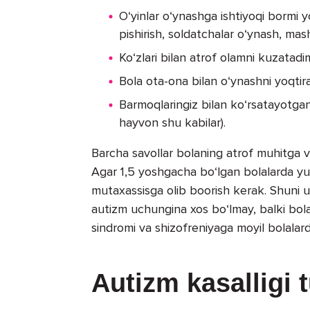
O‘yinlar o‘ynashga ishtiyoqi bormi yo
pishirish, soldatchalar o‘ynash, mash
Ko‘zlari bilan atrof olamni kuzatadim
Bola ota-ona bilan o‘ynashni yoqtira
Barmoqlaringiz bilan ko‘rsatayotgan 
hayvon shu kabilar).
Barcha savollar bolaning atrof muhitga va
Agar 1,5 yoshgacha bo‘lgan bolalarda yuqo
mutaxassisga olib boorish kerak. Shuni u
autizm uchungina xos bo‘lmay, balki bolala
sindromi va shizofreniyaga moyil bolalar
Autizm kasalligi t