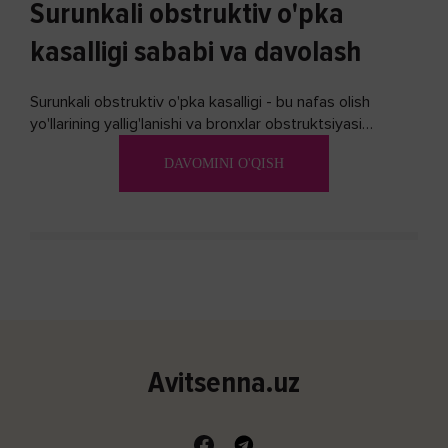
Surunkali obstruktiv o'pka
kasalligi sababi va davolash
Surunkali obstruktiv o'pka kasalligi - bu nafas olish
yo'llarining yallig'lanishi va bronxlar obstruktsiyasi
(shishishi) bilan tavsiflangan...
DAVOMINI O'QISH
Avitsenna.uz