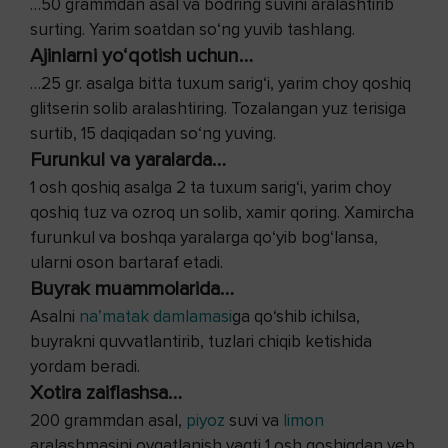
…50 grammdan asal va bodring suvini aralashtirib
surting. Yarim soatdan so‘ng yuvib tashlang.
Ajinlarni yo‘qotish uchun…
…25 gr. asalga bitta tuxum sarig‘i, yarim choy qoshiq
glitserin solib aralashtiring. Tozalangan yuz terisiga
surtib, 15 daqiqadan so‘ng yuving.
Furunkul va yaralarda…
1 osh qoshiq asalga 2 ta tuxum sarig‘i, yarim choy
qoshiq tuz va ozroq un solib, xamir qoring. Xamircha
furunkul va boshqa yaralarga qo‘yib bog‘lansa,
ularni oson bartaraf etadi.
Buyrak muammolarida…
Asalni
na’matak damlamasi
ga qo‘shib ichilsa,
buyrakni quvvatlantirib, tuzlari chiqib ketishida
yordam beradi.
Xotira zaiflashsa…
200 grammdan asal,
piyoz
suvi va
limon
aralashmasini ovqatlanish vaqti 1 osh qoshiqdan yeb