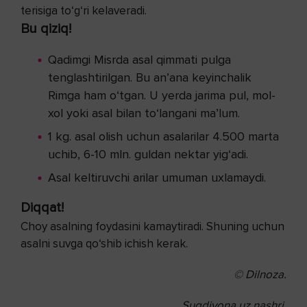
terisiga to‘g‘ri kelaveradi.
Bu qiziq!
Qadimgi Misrda asal qimmati pulga
tenglashtirilgan. Bu an’ana keyinchalik
Rimga ham o‘tgan. U yerda jarima pul, mol-
xol yoki asal bilan to‘langani ma’lum.
1 kg. asal olish uchun asalarilar 4.500 marta
uchib, 6-10 mln. guldan nektar yig‘adi.
Asal keltiruvchi arilar umuman uxlamaydi.
Diqqat!
Choy asalning foydasini kamaytiradi. Shuning uchun
asalni suvga qo‘shib ichish kerak.
© Dilnoza.
Sugdiyona.uz nashri.