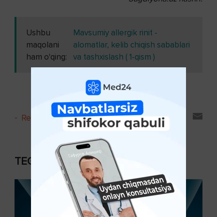
Ushbu
Mavsumiy allergik rinit -
maqolani
alomatlar, kelib chiqish sabablari
ham o'qing:
va tashxislash ( 1-qism )
-
Reyting va sharhlar
TEGISHLI MAQOLALAR