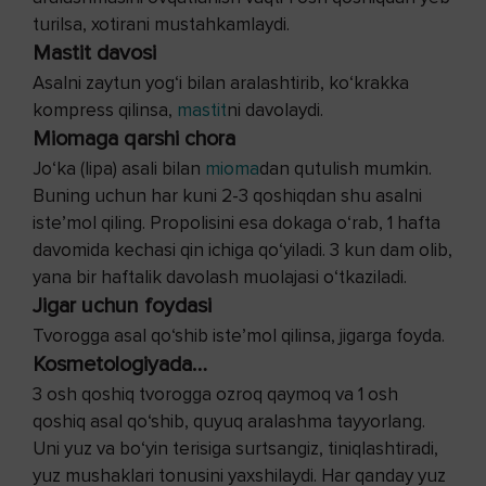
turilsa, xotirani mustahkamlaydi.
Mastit davosi
Asalni zaytun yog‘i bilan aralashtirib, ko‘krakka
kompress qilinsa,
mastit
ni davolaydi.
Miomaga qarshi chora
Jo‘ka (lipa) asali bilan
mioma
dan qutulish mumkin.
Buning uchun har kuni 2-3 qoshiqdan shu asalni
iste’mol qiling. Propolisini esa dokaga o‘rab, 1 hafta
davomida kechasi qin ichiga qo‘yiladi. 3 kun dam olib,
yana bir haftalik davolash muolajasi o‘tkaziladi.
Jigar uchun foydasi
Tvorogga asal qo‘shib iste’mol qilinsa, jigarga foyda.
Kosmetologiyada…
3 osh qoshiq tvorogga ozroq qaymoq va 1 osh
qoshiq asal qo‘shib, quyuq aralashma tayyorlang.
Uni yuz va bo‘yin terisiga surtsangiz, tiniqlashtiradi,
yuz mushaklari tonusini yaxshilaydi. Har qanday yuz