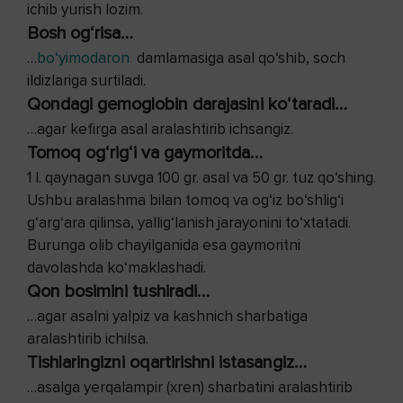
ichib yurish lozim.
Bosh og‘risa…
…
bo‘yimodaron
damlamasiga asal qo‘shib, soch
ildizlariga surtiladi.
Qondagi gemoglobin darajasini ko‘taradi…
…agar kefirga asal aralashtirib ichsangiz.
Tomoq og‘rig‘i va gaymoritda…
1 l. qaynagan suvga 100 gr. asal va 50 gr. tuz qo‘shing.
Ushbu aralashma bilan tomoq va og‘iz bo‘shlig‘i
g‘arg‘ara qilinsa, yallig‘lanish jarayonini to‘xtatadi.
Burunga olib chayilganida esa gaymoritni
davolashda ko‘maklashadi.
Qon bosimini tushiradi…
…agar asalni yalpiz va kashnich sharbatiga
aralashtirib ichilsa.
Tishlaringizni oqartirishni istasangiz…
…asalga yerqalampir (xren) sharbatini aralashtirib