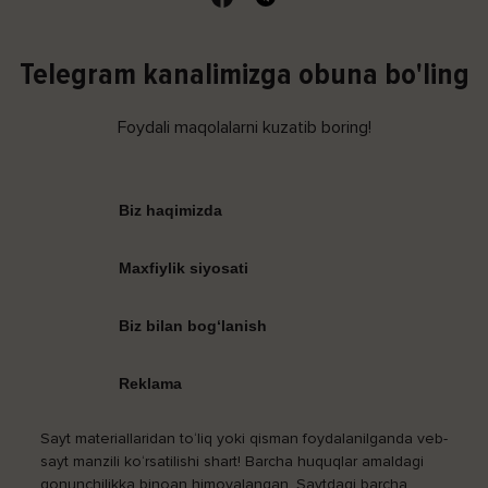
Telegram kanalimizga obuna bo'ling
Foydali maqolalarni kuzatib boring!
Biz haqimizda
Maxfiylik siyosati
Biz bilan bog‘lanish
Reklama
Sayt materiallaridan to‘liq yoki qisman foydalanilganda veb-
sayt manzili ko‘rsatilishi shart! Barcha huquqlar amaldagi
qonunchilikka binoan himoyalangan. Saytdagi barcha