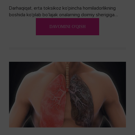
Darhaqiqat, erta toksikoz ko'pincha homiladorlikning
boshida ko'plab bo’lajak onalarning doimiy sherigiga
aylanadi. Ushbu noxush alomatlardan xalos bo'lishning
DAVOMINI O'QISH
biron bir usuli bormi?