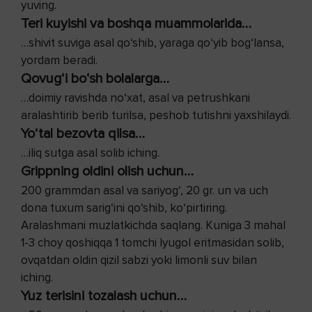
yuving.
Teri kuyishi va boshqa muammolarida…
…shivit suviga asal qo‘shib, yaraga qo‘yib bog‘lansa,
yordam beradi.
Qovug‘i bo‘sh bolalarga…
…doimiy ravishda no‘xat, asal va petrushkani
aralashtirib berib turilsa, peshob tutishni yaxshilaydi.
Yo‘tal bezovta qilsa…
…iliq sutga asal solib iching.
Grippning oldini olish uchun…
200 grammdan asal va sariyog‘, 20 gr. un va uch
dona tuxum sarig‘ini qo‘shib, ko‘pirtiring.
Aralashmani muzlatkichda saqlang. Kuniga 3 mahal
1-3 choy qoshiqqa 1 tomchi lyugol eritmasidan solib,
ovqatdan oldin qizil sabzi yoki limonli suv bilan
iching.
Yuz terisini tozalash uchun…