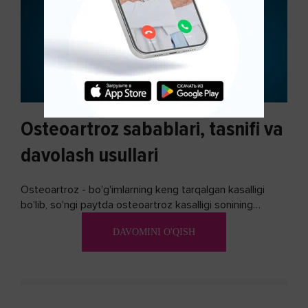
Osteoartroz sabablari, tasnifi va
davolash usullari
Osteoartroz - bo'g'imlarning keng tarqalgan kasalligi
bo'lib, so'ngi paytda osteoartroz kasalligi sonining
ko'payishi tendentsiyasi mavjud...
DAVOMINI O'QISH