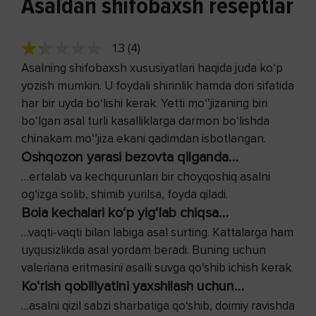
Asaldan shifobaxsh reseptlar
1.3 (4)
Asalning shifobaxsh xususiyatlari haqida juda ko‘p
yozish mumkin. U foydali shirinlik hamda dori sifatida
har bir uyda bo‘lishi kerak. Yetti mo‘’jizaning biri
bo‘lgan asal turli kasalliklarga darmon bo‘lishda
chinakam mo‘’jiza ekani qadimdan isbotlangan.
Oshqozon yarasi bezovta qilganda…
…ertalab va kechqurunlari bir choyqoshiq asalni
og‘izga solib, shimib yurilsa, foyda qiladi.
Bola kechalari ko‘p yig‘lab chiqsa…
…vaqti-vaqti bilan labiga asal surting. Kattalarga ham
uyqusizlikda asal yordam beradi. Buning uchun
valeriana eritmasini asalli suvga qo‘shib ichish kerak.
Ko‘rish qobiliyatini yaxshilash uchun…
…asalni qizil sabzi sharbatiga qo‘shib, doimiy ravishda