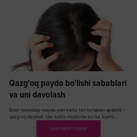
Qazg'oq paydo bo'lishi sabablari
va uni davolash
Bosh terisidagi mayda yoki katta teri bo’laklari ajralishi -
qazg’oq deyiladi. Ular katta miqdorda bo’lsa, kiyim-
kechakka tushib, yoqimsiz...
DAVOMINI O'QISH