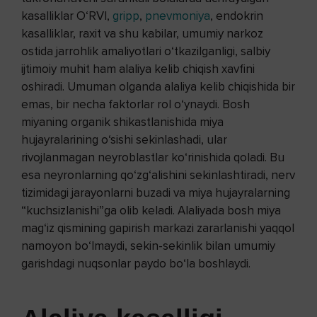
kasalliklar O‘RVI,
gripp
,
pnevmoniya
, endokrin
kasalliklar, raxit va shu kabilar, umumiy narkoz
ostida jarrohlik amaliyotlari o‘tkazilganligi, salbiy
ijtimoiy muhit ham alaliya kelib chiqish xavfini
oshiradi. Umuman olganda alaliya kelib chiqishida bir
emas, bir necha faktorlar rol o‘ynaydi. Bosh
miyaning organik shikastlanishida miya
hujayralarining o‘sishi sekinlashadi, ular
rivojlanmagan neyroblastlar ko‘rinishida qoladi. Bu
esa neyronlarning qo‘zg‘alishini sekinlashtiradi, nerv
tizimidagi jarayonlarni buzadi va miya hujayralarning
“kuchsizlanishi”ga olib keladi. Alaliyada bosh miya
mag‘iz qismining gapirish markazi zararlanishi yaqqol
namoyon bo‘lmaydi, sekin-sekinlik bilan umumiy
garishdagi nuqsonlar paydo bo‘la boshlaydi.