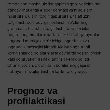
tomonidan mashg‘ulotlar gapirish qobiliyatining har
qanday jihatlariga e’tibor qaratadi ya’ni so‘zlarni
hosil qilish, ularni to‘g‘ri qabul qilish, talaffuzni
to‘g‘irlash, so‘z boyligini oshirish, so‘zlarning
grammatik tuzilishini to‘g‘irlash, fonetika bilan
bog‘liq muammolarni bartaraf etish kabi jarayonlar.
Logoped muolajalari o‘z ichiga logoritmika va
logopedik massajini kiritadi. Alaliyaning turli xil
ko‘rinishlarida bolalarni erta davrlarda yozish, o‘qish
kabi qobiliyatlarini shakllantirish kerak bo‘ladi.
Chunki yozish, o‘qish ham bolalarning gapirish
qobiliyatini rivojlantirishda katta rol o‘ynaydi.
Prognoz va
profilaktikasi