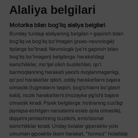
Alaliya belgilari
Motorika bilan bog‘liq alaliya belgilari
Bunday turdagi alaliyaning belgilari = gapirish bilan
bog‘liq va bog‘liq bo‘lmagan (psixo-nevrologik)
tiplarga bo‘linadi. Nevrologik (ya’ni gapirish bilan
bog‘liq bo‘lmagan) belgilarga: harakatdagi
kamchiliklar, mo‘ljal olish buzilishlari, qo‘l
barmoqlarining harakati yaxshi rivojlanmaganligi,
qo‘pol harakatlar qilish, oddiy harakatlarni bajara
olmaslik (tugmalarni taqish, bog‘ichlarni bo‘glash
kabi), nozik harakatlarni (mozayka yig‘ish) bajara
olmaslik kiradi. Psixik belgilarga: hotiraning sustligi
(ayniqsa eshitgan narsalarini eslab qola olmaslik),
diqqatni jamlashning buzilishi, emotsional
kamchiliklar kiradi. Unday bolalar giperaktiv yoki
umuman gipoaktiv (kam harakat, “tormoz” holatida)