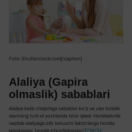
Foto: Shutterstock.com[/caption]
Alaliya (Gapira
olmaslik) sabablari
Alaliya kelib chiqishiga sabablar ko‘p va ular bolalik
davrining turli xil yoshlarida ta’sir qiladi. Homiladorlik
vaqtida alaliyaga olib keluvchi faktorlarga homila
gipoksiyasi, homila ichi infeksiyasi (
TORCH-