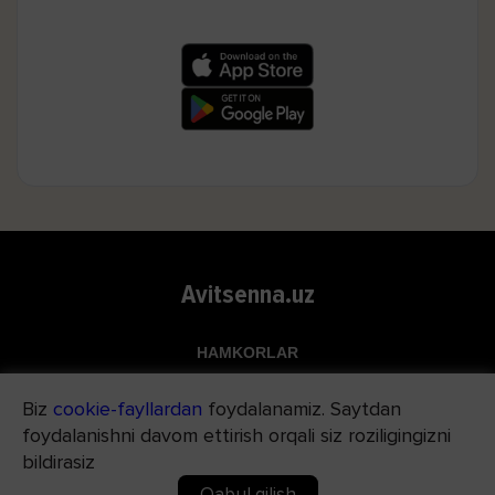
Avitsenna.uz
HAMKORLAR
Top.uz
Biz
cookie-fayllardan
foydalanamiz. Saytdan
Apteka.uz
foydalanishni davom ettirish orqali siz roziligingizni
Med24.uz
bildirasiz
Qabul qilish