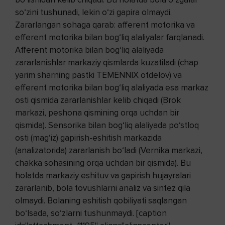
so‘zini tushunadi, lekin o‘zi gapira olmaydi.
Zararlangan sohaga qarab: afferent motorika va
efferent motorika bilan bog‘liq alaliyalar farqlanadi.
Afferent motorika bilan bog‘liq alaliyada
zararlanishlar markaziy qismlarda kuzatiladi (chap
yarim sharning pastki TEMENNIX otdelov) va
efferent motorika bilan bog‘liq alaliyada esa markaz
osti qismida zararlanishlar kelib chiqadi (Brok
markazi, peshona qismining orqa uchdan bir
qismida). Sensorika bilan bog‘liq alaliyada po‘stloq
osti (mag‘iz) gapirish-eshitish markazida
(analizatorida) zararlanish bo‘ladi (Vernika markazi,
chakka sohasining orqa uchdan bir qismida). Bu
holatda markaziy eshituv va gapirish hujayralari
zararlanib, bola tovushlarni analiz va sintez qila
olmaydi. Bolaning eshitish qobiliyati saqlangan
bo‘lsada, so‘zlarni tushunmaydi. [caption