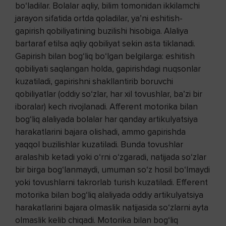
bo‘ladilar. Bolalar aqliy, bilim tomonidan ikkilamchi
jarayon sifatida ortda qoladilar, ya’ni eshitish-
gapirish qobiliyatining buzilishi hisobiga. Alaliya
bartaraf etilsa aqliy qobiliyat sekin asta tiklanadi.
Gapirish bilan bog‘liq bo‘lgan belgilarga: eshitish
qobiliyati saqlangan holda, gapirishdagi nuqsonlar
kuzatiladi, gapirishni shakllantirib boruvchi
qobiliyatlar (oddiy so‘zlar, har xil tovushlar, ba’zi bir
iboralar) kech rivojlanadi. Afferent motorika bilan
bog‘liq alaliyada bolalar har qanday artikulyatsiya
harakatlarini bajara olishadi, ammo gapirishda
yaqqol buzilishlar kuzatiladi. Bunda tovushlar
aralashib ketadi yoki o‘rni o‘zgaradi, natijada so‘zlar
bir birga bog‘lanmaydi, umuman so‘z hosil bo‘lmaydi
yoki tovushlarni takrorlab turish kuzatiladi. Efferent
motorika bilan bog‘liq alaliyada oddiy artikulyatsiya
harakatlarini bajara olmaslik natijasida so‘zlarni ayta
olmaslik kelib chiqadi. Motorika bilan bog‘liq