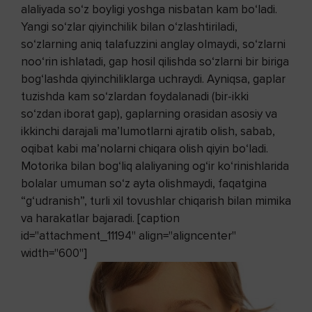
alaliyada so‘z boyligi yoshga nisbatan kam bo‘ladi.
Yangi so‘zlar qiyinchilik bilan o‘zlashtiriladi,
so‘zlarning aniq talafuzzini anglay olmaydi, so‘zlarni
noo‘rin ishlatadi, gap hosil qilishda so‘zlarni bir biriga
bog‘lashda qiyinchiliklarga uchraydi. Ayniqsa, gaplar
tuzishda kam so‘zlardan foydalanadi (bir-ikki
so‘zdan iborat gap), gaplarning orasidan asosiy va
ikkinchi darajali ma’lumotlarni ajratib olish, sabab,
oqibat kabi ma’nolarni chiqara olish qiyin bo‘ladi.
Motorika bilan bog‘liq alaliyaning og‘ir ko‘rinishlarida
bolalar umuman so‘z ayta olishmaydi, faqatgina
“g‘udranish”, turli xil tovushlar chiqarish bilan mimika
va harakatlar bajaradi. [caption
id="attachment_11194" align="aligncenter"
width="600"]