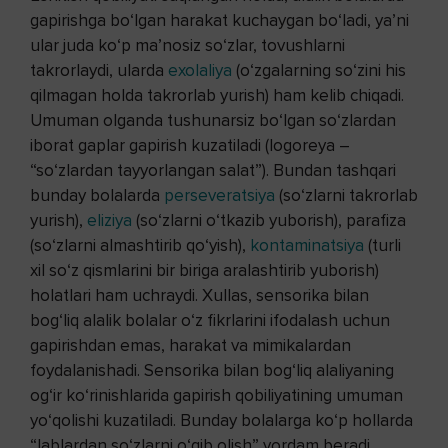
gapirishga bo‘lgan harakat kuchaygan bo‘ladi, ya’ni
ular juda ko‘p ma’nosiz so‘zlar, tovushlarni
takrorlaydi, ularda
exolaliya
(o‘zgalarning so‘zini his
qilmagan holda takrorlab yurish) ham kelib chiqadi.
Umuman olganda tushunarsiz bo‘lgan so‘zlardan
iborat gaplar gapirish kuzatiladi (logoreya –
“so‘zlardan tayyorlangan salat”). Bundan tashqari
bunday bolalarda
perseveratsiya
(so‘zlarni takrorlab
yurish),
eliziya
(so‘zlarni o‘tkazib yuborish), parafiza
(so‘zlarni almashtirib qo‘yish),
kontaminatsiya
(turli
xil so‘z qismlarini bir biriga aralashtirib yuborish)
holatlari ham uchraydi. Xullas, sensorika bilan
bog‘liq alalik bolalar o‘z fikrlarini ifodalash uchun
gapirishdan emas, harakat va mimikalardan
foydalanishadi. Sensorika bilan bog‘liq alaliyaning
og‘ir ko‘rinishlarida gapirish qobiliyatining umuman
yo‘qolishi kuzatiladi. Bunday bolalarga ko‘p hollarda
“lablardan so‘zlarni o‘qib olish” yordam beradi.