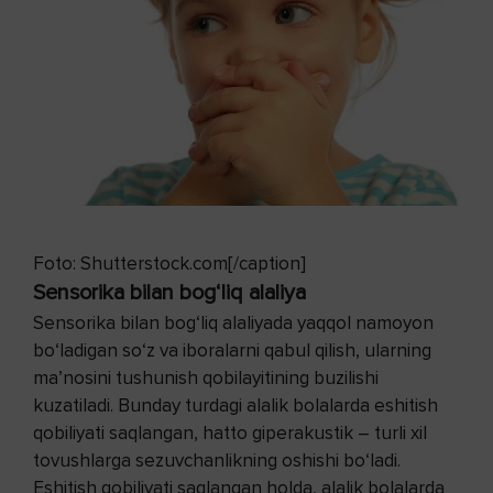
Foto: Shutterstock.com[/caption]
Sensorika bilan bog‘liq alaliya
Sensorika bilan bog‘liq alaliyada yaqqol namoyon
bo‘ladigan so‘z va iboralarni qabul qilish, ularning
ma’nosini tushunish qobilayitining buzilishi
kuzatiladi. Bunday turdagi alalik bolalarda eshitish
qobiliyati saqlangan, hatto giperakustik – turli xil
tovushlarga sezuvchanlikning oshishi bo‘ladi.
Eshitish qobiliyati saqlangan holda, alalik bolalarda