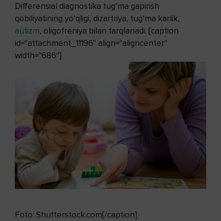
Differensial diagnostika tug‘ma gapirish
qobiliyatining yo‘qligi, dizartriya, tug‘ma karlik,
autizm
, oligofreniya bilan farqlanadi. [caption
id="attachment_11196" align="aligncenter"
width="686"]
Foto: Shutterstock.com[/caption]