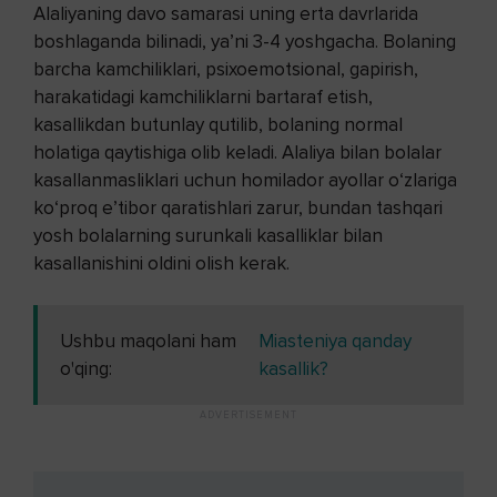
Alaliyaning davo samarasi uning erta davrlarida
boshlaganda bilinadi, ya’ni 3-4 yoshgacha. Bolaning
barcha kamchiliklari, psixoemotsional, gapirish,
harakatidagi kamchiliklarni bartaraf etish,
kasallikdan butunlay qutilib, bolaning normal
holatiga qaytishiga olib keladi. Alaliya bilan bolalar
kasallanmasliklari uchun homilador ayollar o‘zlariga
ko‘proq e’tibor qaratishlari zarur, bundan tashqari
yosh bolalarning surunkali kasalliklar bilan
kasallanishini oldini olish kerak.
Ushbu maqolani ham
Miasteniya qanday
o'qing:
kasallik?