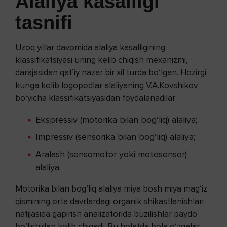
Alaliya kasalligi
tasnifi
Uzoq yillar davomida alaliya kasalligining
klassifikatsiyasi uning kelib chiqish mexanizmi,
darajasidan qat’iy nazar bir xil turda bo‘lgan. Hozirgi
kunga kelib logopedlar alaliyaning V.A.Kovshikov
bo‘yicha klassifikatsiyasidan foydalanadilar:
Ekspressiv (motorika bilan bog‘liq) alaliya;
Impressiv (sensorika bilan bog‘liq) alaliya;
Aralash (sensomotor yoki motosensor)
alaliya.
Motorika bilan bog‘liq alaliya miya bosh miya mag‘iz
qismining erta davrlardagi organik shikastlanishlari
natijasida gapirish analizatorida buzilishlar paydo
bo‘lishidan kelib chiqadi. Bu holatda bola o‘zgalar