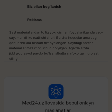
Biz bilan bog‘lanish
Reklama
Sayt materiallaridan to‘liq yoki qisman foydalanilganda veb-
sayt manzili ko‘rsatilishi shart! Barcha huquqlar amaldagi
qonunchilikka binoan himoyalangan. Saytdagi barcha
materiallar ma’lumot uchun qo‘yilgan. Agarda sizda
jiddiyroq savol paydo bo‘lsa, albatta shifokorga murojaat
qiling!
Med24.uz ilovasida bepul onlayn
maslahatlar