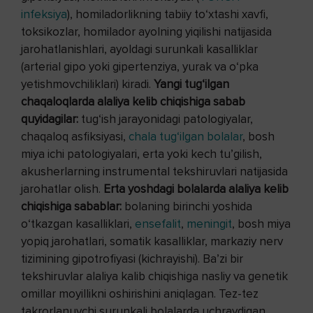
infeksiya
), homiladorlikning tabiiy to‘xtashi xavfi,
toksikozlar, homilador ayolning yiqilishi natijasida
jarohatlanishlari, ayoldagi surunkali kasalliklar
(arterial gipo yoki gipertenziya, yurak va o‘pka
yetishmovchiliklari) kiradi.
Yangi tug‘ilgan
chaqaloqlarda alaliya kelib chiqishiga sabab
quyidagilar:
tug‘ish jarayonidagi patologiyalar,
chaqaloq asfiksiyasi,
chala tug‘ilgan bolalar
, bosh
miya ichi patologiyalari, erta yoki kech tu’gilish,
akusherlarning instrumental tekshiruvlari natijasida
jarohatlar olish.
Erta yoshdagi bolalarda alaliya kelib
chiqishiga sabablar:
bolaning birinchi yoshida
o‘tkazgan kasalliklari,
ensefalit
,
meningit
, bosh miya
yopiq jarohatlari, somatik kasalliklar, markaziy nerv
tizimining gipotrofiyasi (kichrayishi). Ba’zi bir
tekshiruvlar alaliya kalib chiqishiga nasliy va genetik
omillar moyillikni oshirishini aniqlagan. Tez-tez
takrorlanuvchi surunkali bolalarda uchraydigan