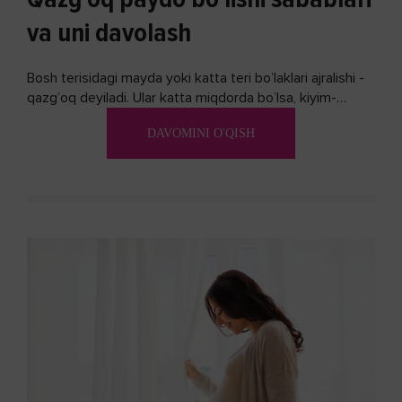
va uni davolash
Bosh terisidagi mayda yoki katta teri bo’laklari ajralishi -
qazg’oq deyiladi. Ular katta miqdorda bo’lsa, kiyim-
kechakka tushib, yoqimsiz...
DAVOMINI O'QISH