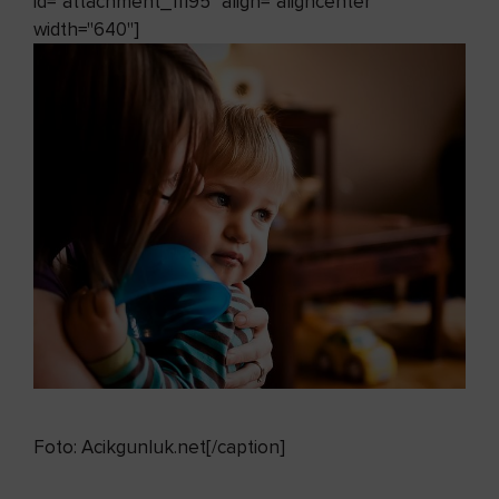
id="attachment_11195" align="aligncenter"
width="640"]
Foto: Acikgunluk.net[/caption]