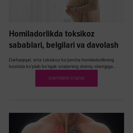
Homiladorlikda toksikoz
sabablari, belgilari va davolash
Darhaqiqat, erta toksikoz ko'pincha homiladorlikning
boshida ko'plab bo’lajak onalarning doimiy sherigiga
aylanadi. Ushbu noxush alomatlardan xalos bo'lishning
DAVOMINI O'QISH
biron bir usuli bormi?