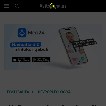
Avitsenna.uz
1
BOSH SAHIFA
NEVROPATOLOGIYA