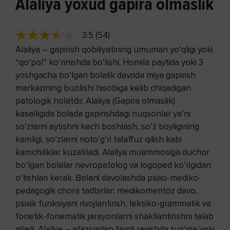
Alaliya yoxud gapira olmaslik
3.5 (54)
Alaliya – gapirish qobiliyatining umuman yo‘qligi yoki
“qo‘pol” ko‘rinishda bo‘lishi. Homila paytida yoki 3
yoshgacha bo‘lgan bolalik davrida miya gapirish
markazining buzilishi hisobiga kelib chiqadigan
patologik holatdir. Alaliya (Gapira olmaslik)
kasalligida bolada gapirishdagi nuqsonlar ya’ni
so‘zlarni aytishni kech boshlash, so‘z boyligining
kamligi, so‘zlarni noto‘g‘ri talaffuz qilish kabi
kamchiliklar kuzatiladi. Alaliya muammosiga duchor
bo‘lgan bolalar nevropatolog va logoped ko‘rigidan
o‘tishlari kerak. Bolani davolashda psixo-mediko-
pedagogik chora tadbirlar: medikomentoz davo,
psixik funksiyani rivojlantirish, leksiko-grammatik va
fonetik-fonematik jarayonlarni shakllantirishni talab
qiladi. Alaliya – afaziyadan farqli ravishda tug‘ma yoki