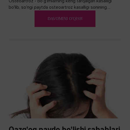
Osteoartroz - bo'g'imlarning keng tarqalgan kasalligi
bo'lib, so'ngi paytda osteoartroz kasalligi sonining
ko'payishi tendentsiyasi mavjud...
DAVOMINI O'QISH
Qazg'oq paydo bo'lishi sabablari