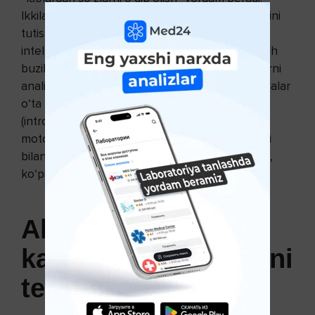
Ikkilamchi jarayonlar sifatida esa bolalarning o‘zini
tutishlarida kamchiliklar kelib chiqadi, ya’ni
intellektual qobiliyatning sustligi, diqqatni jamlash
buzilishlari,
xotiraning pasayishi
, eshitgan so‘zlarni
analiz sintez qila olmasligi kuzatiladi. Bunday bolalar
o‘ta haraktchan, ochiq yoki tortinchoq, yopiq
(introvert) tabiatga ega bo‘lishadi. Sensorika va
motorika bilan bog‘liq alaliyalarning faqat bir turi
bilan kasallangan bolalar kam hollarda uchraydi,
ko‘pincha aralash turdagi alaliyalar kuzatiladi.
Alaliya bilan
kasallangan bolalarni
tekshirish