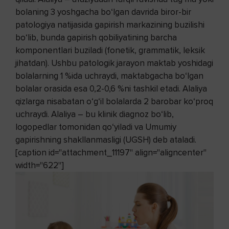
bolaning 3 yoshgacha bo‘lgan davrida biror-bir
patologiya natijasida gapirish markazining buzilishi
bo‘lib, bunda gapirish qobiliyatining barcha
komponentlari buziladi (fonetik, grammatik, leksik
jihatdan). Ushbu patologik jarayon maktab yoshidagi
bolalarning 1 %ida uchraydi, maktabgacha bo‘lgan
bolalar orasida esa 0,2-0,6 %ni tashkil etadi. Alaliya
qizlarga nisabatan o‘g‘il bolalarda 2 barobar ko‘proq
uchraydi. Alaliya – bu klinik diagnoz bo‘lib,
logopedlar tomonidan qo‘yiladi va Umumiy
gapirishning shakllanmasligi (UGSH) deb ataladi.
[caption id="attachment_11197" align="aligncenter"
width="622"]