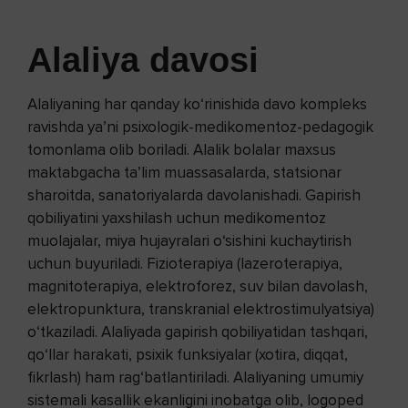
Alaliya davosi
Alaliyaning har qanday ko‘rinishida davo kompleks
ravishda ya’ni psixologik-medikomentoz-pedagogik
tomonlama olib boriladi. Alalik bolalar maxsus
maktabgacha ta’lim muassasalarda, statsionar
sharoitda, sanatoriyalarda davolanishadi. Gapirish
qobiliyatini yaxshilash uchun medikomentoz
muolajalar, miya hujayralari o‘sishini kuchaytirish
uchun buyuriladi. Fizioterapiya (lazeroterapiya,
magnitoterapiya, elektroforez, suv bilan davolash,
elektropunktura, transkranial elektrostimulyatsiya)
o‘tkaziladi. Alaliyada gapirish qobiliyatidan tashqari,
qo‘llar harakati, psixik funksiyalar (xotira, diqqat,
fikrlash) ham rag‘batlantiriladi. Alaliyaning umumiy
sistemali kasallik ekanligini inobatga olib, logoped