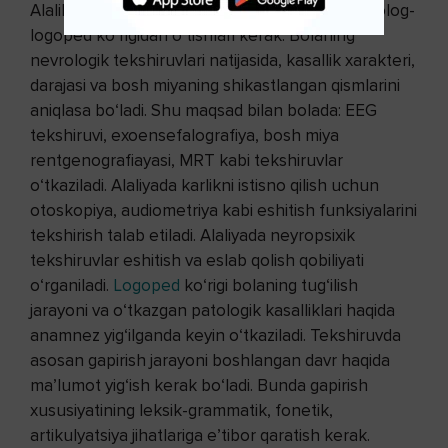
Alalik bolalar nevropatolog, otolaringolog, psixolog-
logoped ko‘rigidan o‘tishlari kerak. Bolaning
nevrologik tekshiruvlari natijasida, kasallik xarakteri,
darajasi va bosh miyaning shikastlangan qismlarini
aniqlasa bo‘ladi. Shu maqsad bilan bolada: EEG
tekshiruvi, exoensefalografiya, bosh miya
rentgenografiayasi, MRT kabi tekshiruvlar
o‘tkaziladi. Alaliyada karlikni istisno qilish uchun
otoskopiya, audiometriya kabi eshitish funksiyalarini
tekshirish talab etiladi. Alaliyada neyropsixik
tekshiruvlar eshitish va eslab qolish qobiliyati
o‘rganiladi.
Logoped
ko‘rigi bolaning tug‘ilish
jarayoni va o‘tkazgan patologik kasalliklari haqida
anamnez yig‘ilganda keyin o‘tkaziladi. Tekshiruvda
asosan gapirish jarayoni boshlangan davr haqida
ma’lumot yig‘ish kerak bo‘ladi. Bunda gapirish
xususiyatining leksik-grammatik, fonetik,
artikulyatsiya jihatlariga e’tibor qaratish kerak.