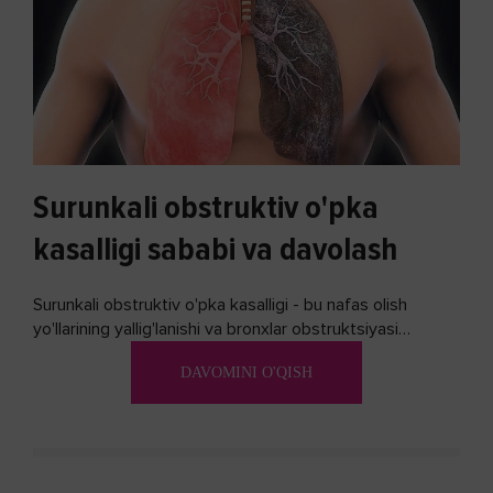
Surunkali obstruktiv o'pka
kasalligi sababi va davolash
Surunkali obstruktiv o'pka kasalligi - bu nafas olish
yo'llarining yallig'lanishi va bronxlar obstruktsiyasi
(shishishi) bilan tavsiflangan...
DAVOMINI O'QISH