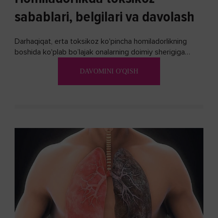
sabablari, belgilari va davolash
Darhaqiqat, erta toksikoz ko'pincha homiladorlikning
boshida ko'plab bo’lajak onalarning doimiy sherigiga
aylanadi. Ushbu noxush alomatlardan xalos bo'lishning
DAVOMINI O'QISH
biron bir usuli bormi?