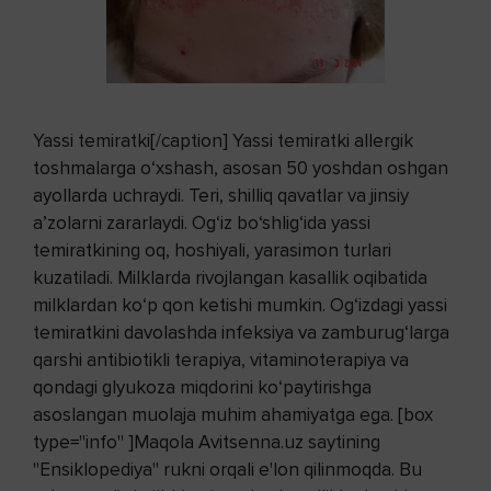
Yassi temiratki[/caption] Yassi temiratki allergik
toshmalarga o‘xshash, asosan 50 yoshdan oshgan
ayollarda uchraydi. Teri, shilliq qavatlar va jinsiy
a’zolarni zararlaydi. Og‘iz bo‘shlig‘ida yassi
temiratkining oq, hoshiyali, yarasimon turlari
kuzatiladi. Milklarda rivojlangan kasallik oqibatida
milklardan ko‘p qon ketishi mumkin. Og‘izdagi yassi
temiratkini davolashda infeksiya va zamburug‘larga
qarshi antibiotikli terapiya, vitaminoterapiya va
qondagi glyukoza miqdorini ko‘paytirishga
asoslangan muolaja muhim ahamiyatga ega. [box
type="info" ]Maqola Avitsenna.uz saytining
"Ensiklopediya" rukni orqali e'lon qilinmoqda. Bu