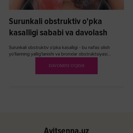
Surunkali obstruktiv o'pka
kasalligi sababi va davolash
Surunkali obstruktiv o'pka kasalligi - bu nafas olish
yo'llarining yallig'lanishi va bronxlar obstruktsiyasi
(shishishi) bilan tavsiflangan...
DAVOMINI O'QISH
Avitsenna.uz