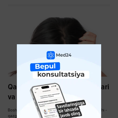
Qazg'oq paydo bo'lishi sabablari
va uni davolash
Bosh terisidagi mayda yoki katta teri bo’laklari ajralishi -
qazg’oq deyiladi. Ular katta miqdorda bo’lsa, kiyim-