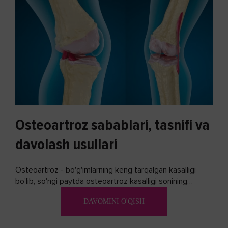
Osteoartroz sabablari, tasnifi va
davolash usullari
Osteoartroz - bo'g'imlarning keng tarqalgan kasalligi
bo'lib, so'ngi paytda osteoartroz kasalligi sonining
ko'payishi tendentsiyasi mavjud...
DAVOMINI O'QISH