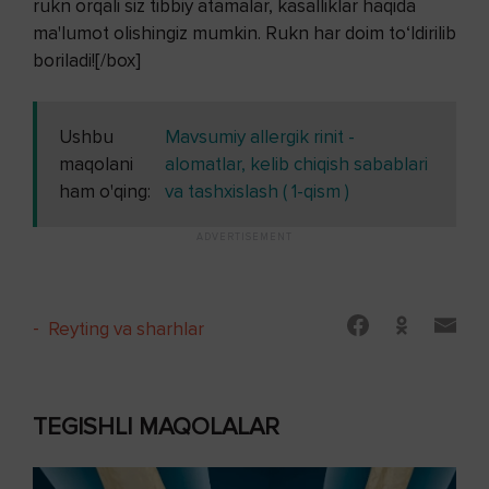
rukn orqali siz tibbiy atamalar, kasalliklar haqida
ma'lumot olishingiz mumkin. Rukn har doim to‘ldirilib
boriladi![/box]
Ushbu
Mavsumiy allergik rinit -
maqolani
alomatlar, kelib chiqish sabablari
ham o'qing:
va tashxislash ( 1-qism )
-
Reyting va sharhlar
TEGISHLI MAQOLALAR