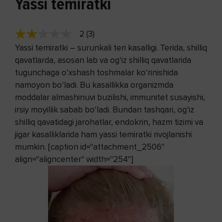
Yassi temiratki
2 (3)
Yassi temiratki – surunkali teri kasalligi. Terida, shilliq
qavatlarda, asosan lab va og‘iz shilliq qavatlarida
tugunchaga o‘xshash toshmalar ko‘rinishida
namoyon bo‘ladi. Bu kasallikka organizmda
moddalar almashinuvi buzilishi, immunitet susayishi,
irsiy moyillik sabab bo‘ladi. Bundan tashqari, og‘iz
shilliq qavatidagi jarohatlar, endokrin, hazm tizimi va
jigar kasalliklarida ham yassi temiratki rivojlanishi
mumkin. [caption id="attachment_2506"
align="aligncenter" width="254"]