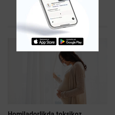
kechakka tushib, yoqimsiz...
DAVOMINI O'QISH
Homiladorlikda toksikoz