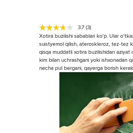
3.7 (3)
Xotira buzilishi sabablari ko‘p. Ular o‘tkaz
suistyemol qilish, ateroskleroz, tez-tez k
qisqa muddatli xotira buzilishidan aziya
kim bilan uchrashgani yoki ishxonadan qa
necha pul bergani, qayerga borish kerakli