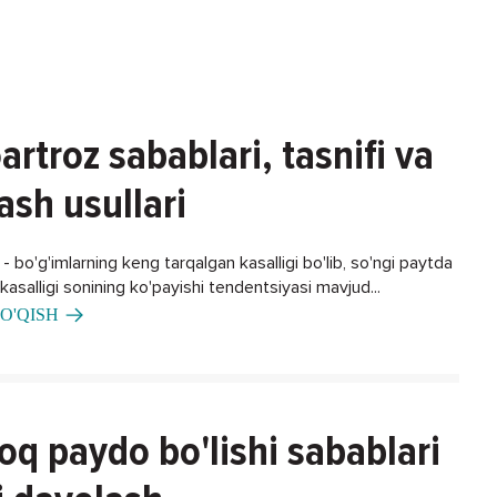
artroz sabablari, tasnifi va
ash usullari
 bo'g'imlarning keng tarqalgan kasalligi bo'lib, so'ngi paytda
asalligi sonining ko'payishi tendentsiyasi mavjud...
O'QISH
oq paydo bo'lishi sabablari