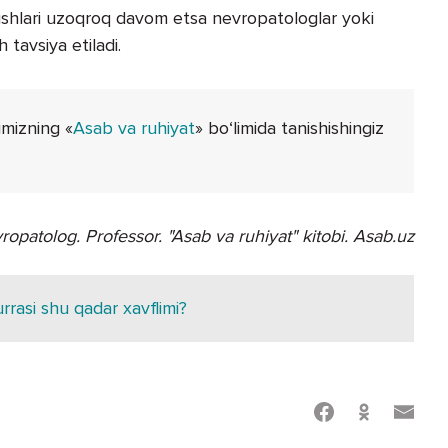
ishlari uzoqroq davom etsa nevropatologlar yoki
 tavsiya etiladi.
imizning «
Asab va ruhiyat
» bo‘limida tanishishingiz
ropatolog. Professor.
"Asab va ruhiyat" kitobi. Asab.uz
rrasi shu qadar xavflimi?