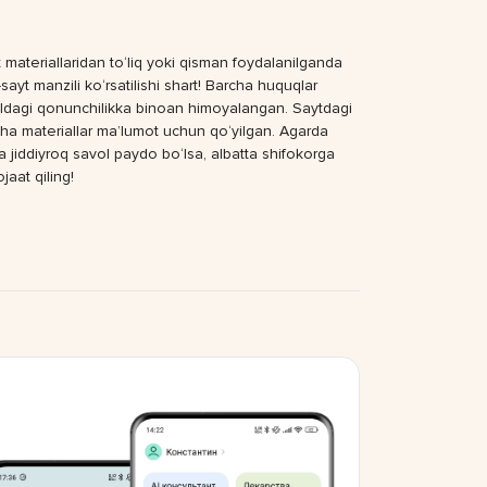
 materiallaridan to‘liq yoki qisman foydalanilganda
sayt manzili ko‘rsatilishi shart! Barcha huquqlar
dagi qonunchilikka binoan himoyalangan. Saytdagi
ha materiallar ma’lumot uchun qo‘yilgan. Agarda
a jiddiyroq savol paydo bo‘lsa, albatta shifokorga
jaat qiling!