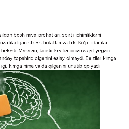
ilgan bosh miya jarohatlari, spirtli ichimliklarni
uzatiladigan stress holatlari va h.k. Ko‘p odamlar
t chekadi. Masalan, kimdir kecha nima ovqat yegani,
nday topshiriq olganini eslay olmaydi. Ba’zilar kimga
gi, kimga nima va’da qilganini unutib qo‘yadi.