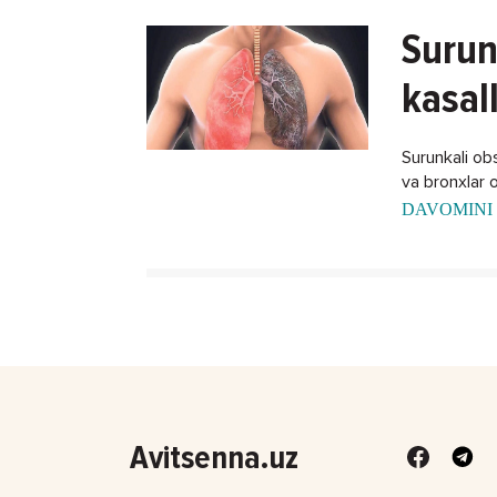
Surun
kasal
Surunkali obst
va bronxlar o
DAVOMINI 
Avitsenna.uz