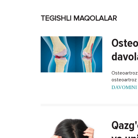
TEGISHLI MAQOLALAR
Osteo
davol
Osteoartroz -
osteoartroz k
DAVOMINI 
Qazg'