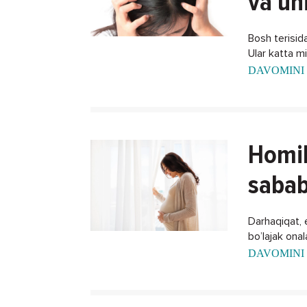
va un
Bosh terisida
Ular katta m
DAVOMINI 
Homil
sabab
Darhaqiqat, 
bo’lajak ona
xalos bo'lish
DAVOMINI 