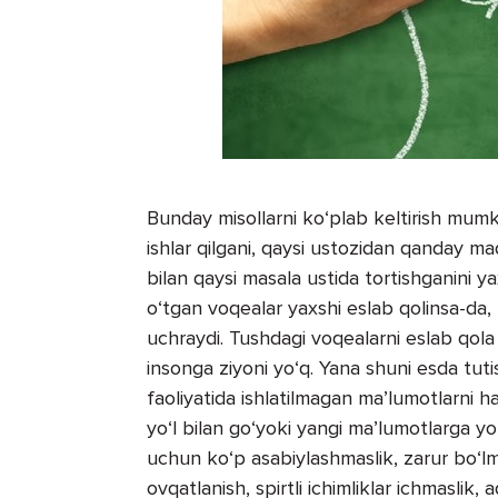
Bunday misollarni ko‘plab keltirish mumk
ishlar qilgani, qaysi ustozidan qanday m
bilan qaysi masala ustida tortishganini ya
o‘tgan voqealar yaxshi eslab qolinsa-da,
uchraydi. Tushdagi voqealarni eslab qola o
insonga ziyoni yo‘q. Yana shuni esda tuti
faoliyatida ishlatilmagan ma’lumotlarni ha
yo‘l bilan go‘yoki yangi ma’lumotlarga yo‘l
uchun ko‘p asabiylashmaslik, zarur bo‘lm
ovqatlanish, spirtli ichimliklar ichmaslik,