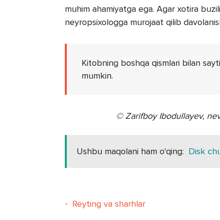
muhim ahamiyatga ega. Agar xotira buzil
neyropsixologga murojaat qilib davolanish
Kitobning boshqa qismlari bilan sayt
mumkin.
© Zarifboy Ibodullayev, nev
Ushbu maqolani ham o'qing:
Disk chu
-
Reyting va sharhlar