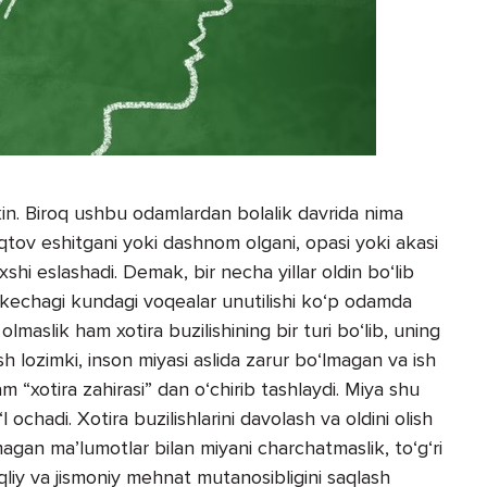
in. Biroq ushbu odamlardan bolalik davrida nima
aqtov eshitgani yoki dashnom olgani, opasi yoki akasi
xshi eslashadi. Demak, bir necha yillar oldin bo‘lib
 kechagi kundagi voqealar unutilishi ko‘p odamda
lmaslik ham xotira buzilishining bir turi bo‘lib, uning
sh lozimki, inson miyasi aslida zarur bo‘lmagan va ish
m “xotira zahirasi” dan o‘chirib tashlaydi. Miya shu
 ochadi. Xotira buzilishlarini davolash va oldini olish
agan ma’lumotlar bilan miyani charchatmaslik, to‘g‘ri
 aqliy va jismoniy mehnat mutanosibligini saqlash