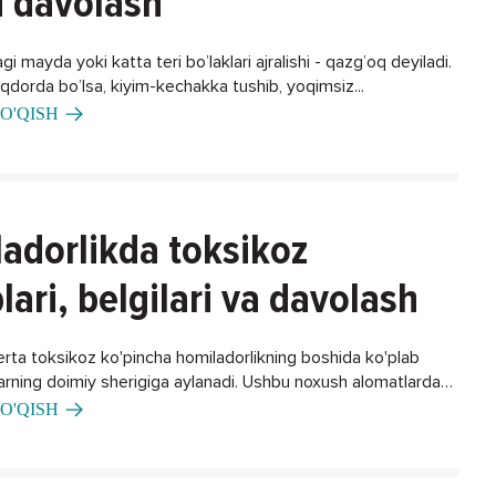
i davolash
gi mayda yoki katta teri bo’laklari ajralishi - qazg’oq deyiladi.
iqdorda bo’lsa, kiyim-kechakka tushib, yoqimsiz...
O'QISH
adorlikda toksikoz
lari, belgilari va davolash
erta toksikoz ko'pincha homiladorlikning boshida ko'plab
larning doimiy sherigiga aylanadi. Ushbu noxush alomatlardan
ning biron bir usuli bormi?
O'QISH