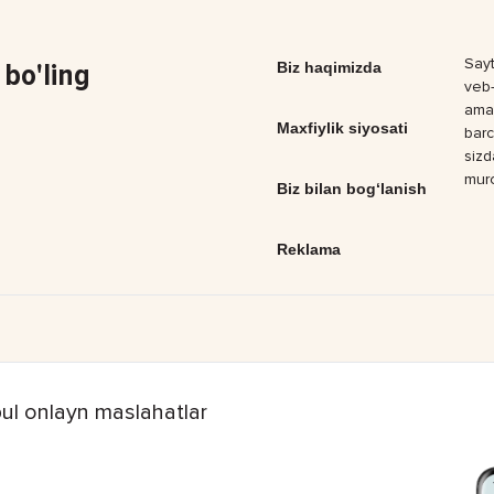
Sayt
bo'ling
Biz haqimizda
veb-
amal
Maxfiylik siyosati
barc
sizd
muro
Biz bilan bog‘lanish
Reklama
ul onlayn maslahatlar