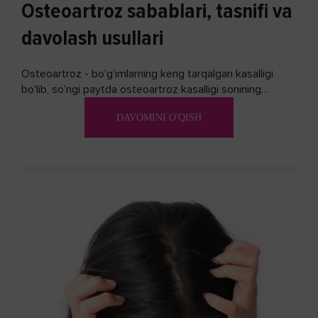
Osteoartroz sabablari, tasnifi va
davolash usullari
Osteoartroz - bo'g'imlarning keng tarqalgan kasalligi
bo'lib, so'ngi paytda osteoartroz kasalligi sonining
ko'payishi tendentsiyasi mavjud...
DAVOMINI O'QISH