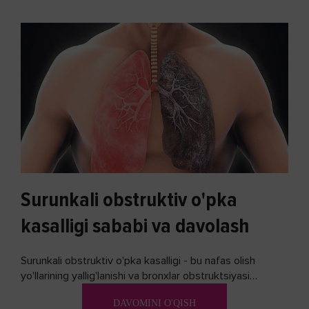
Surunkali obstruktiv o'pka
kasalligi sababi va davolash
Surunkali obstruktiv o'pka kasalligi - bu nafas olish
yo'llarining yallig'lanishi va bronxlar obstruktsiyasi
(shishishi) bilan tavsiflangan...
DAVOMINI O'QISH