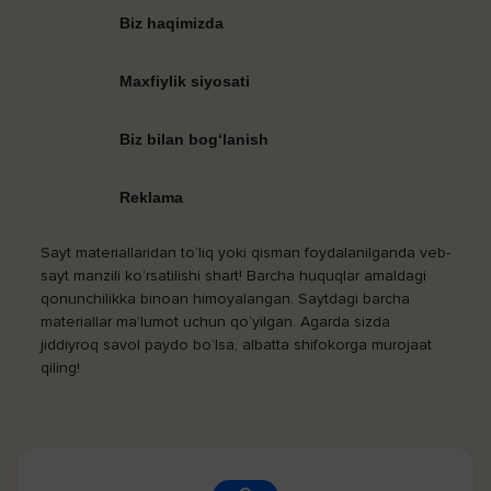
Biz haqimizda
Maxfiylik siyosati
Biz bilan bog‘lanish
Reklama
Sayt materiallaridan to‘liq yoki qisman foydalanilganda veb-
sayt manzili ko‘rsatilishi shart! Barcha huquqlar amaldagi
qonunchilikka binoan himoyalangan. Saytdagi barcha
materiallar ma’lumot uchun qo‘yilgan. Agarda sizda
jiddiyroq savol paydo bo‘lsa, albatta shifokorga murojaat
qiling!