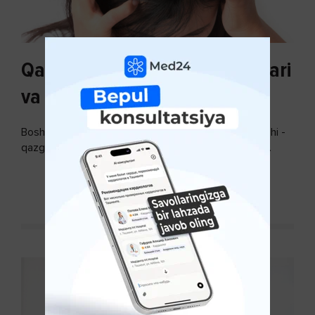
Qazg'oq paydo bo'lishi sabablari
va uni davolash
Bosh terisidagi mayda yoki katta teri bo’laklari ajralishi -
qazg’oq deyiladi. Ular katta miqdorda bo’lsa, kiyim-
kechakka tushib, yoqimsiz...
DAVOMINI O'QISH