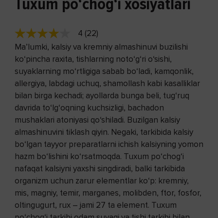
Tuxum po‘chog‘i xosiyatlari
4 (22)
Ma’lumki, kalsiy va kremniy almashinuvi buzilishi
ko‘pincha raxita, tishlarning noto‘g‘ri o‘sishi,
suyaklarning mo‘rtligiga sabab bo‘ladi, kamqonlik,
allergiya, labdagi uchuq, shamollash kabi kasalliklar
bilan birga kechadi; ayollarda bunga beli, tug‘ruq
davrida to‘lg‘oqning kuchsizligi, bachadon
mushaklari atoniyasi qo‘shiladi. Buzilgan kalsiy
almashinuvini tiklash qiyin. Negaki, tarkibida kalsiy
bo‘lgan tayyor preparatlarni ichish kalsiyning yomon
hazm bo‘lishini ko‘rsatmoqda. Tuxum po‘chog‘i
nafaqat kalsiyni yaxshi singdiradi, balki tarkibida
organizm uchun zarur elementlar ko‘p: kremniy,
mis, magniy, temir, marganes, molibden, ftor, fosfor,
oltingugurt, rux – jami 27 ta element. Tuxum
po‘chog‘i tarkibi odam suyagi va tishi tarkibi bilan