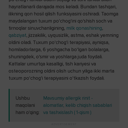
hayratlanarli darajada mos keladi. Bundan tashqari,
ilikning qon hosil qilish funksiyasini oshiradi. Taomga
maydalangan tuxum po‘chog‘ini qo‘shish soch va
tirnoqlar sinuvchanligining,
milk qonashining
,
qabziyat
, jizzakilik, uyqusizlik, astma, eshak yemning
oldini oladi. Tuxum po‘chog‘i terapiyasi, ayniqsa,
homiladorlarga, 6 yoshgacha bo‘lgan bolalarga,
shuningdek, o‘smir va yoshlarga juda foydali.
Kattalar umurtqa kasalligi, tish kariyesi va
osteoporozning oldini olish uchun yiliga ikki marta
tuxum po‘chog‘i terapiyasini o‘tkazish foydali.
Ushbu
Mavsumiy allergik rinit -
maqolani
alomatlar, kelib chiqish sabablari
ham o'qing:
va tashxislash ( 1-qism )