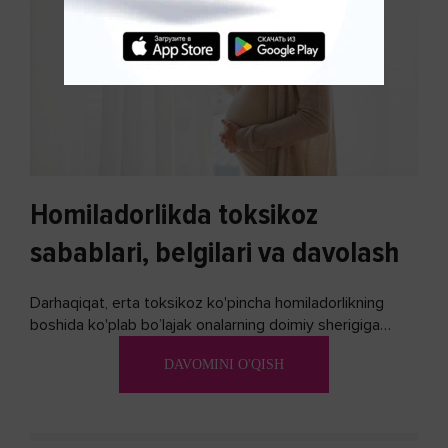
Homiladorlikda toksikoz
sabablari, belgilari va davolash
Darhaqiqat, erta toksikoz ko'pincha homiladorlikning
boshida ko'plab bo’lajak onalarning doimiy sherigiga
aylanadi. Ushbu noxush alomatlardan xalos bo'lishning
DAVOMINI O'QISH
biron bir usuli bormi?