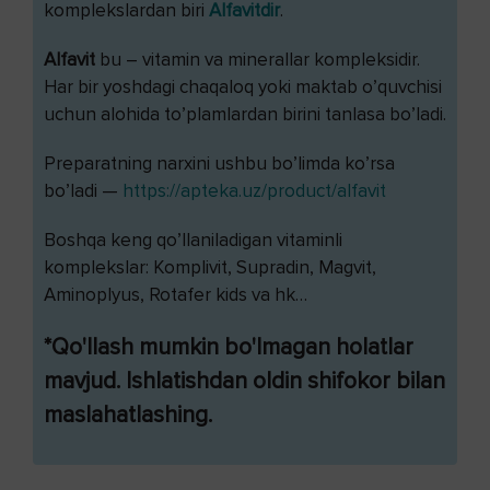
komplekslardan biri
Alfavitdir
.
Alfavit
bu – vitamin va minerallar kompleksidir.
Har bir yoshdagi chaqaloq yoki maktab o’quvchisi
uchun alohida to’plamlardan birini tanlasa bo’ladi.
Preparatning narxini ushbu bo’limda ko’rsa
bo’ladi —
https://apteka.uz/product/alfavit
Boshqa keng qo’llaniladigan vitaminli
komplekslar: Komplivit, Supradin, Magvit,
Aminoplyus, Rotafer kids va hk…
*Qo'llash mumkin bo'lmagan holatlar
mavjud. Ishlatishdan oldin shifokor bilan
maslahatlashing.