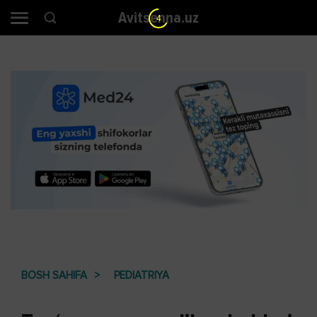
Avitsenna.uz
3
BOSH SAHIFA
PEDIATRIYA