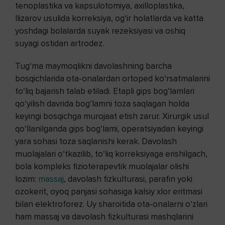
tenoplastika va kapsulotomiya, axilloplastika,
Ilizarov usulida korreksiya, og‘ir holatlarda va katta
yoshdagi bolalarda suyak rezeksiyasi va oshiq
suyagi ostidan artrodez.
Tug‘ma maymoqlikni davolashning barcha
bosqichlarida ota-onalardan ortoped ko‘rsatmalarini
to‘liq bajarish talab etiladi. Etapli gips bog‘lamlari
qo‘yilish davrida bog‘lamni toza saqlagan holda
keyingi bosqichga murojaat etish zarur. Xirurgik usul
qo‘llanilganda gips bog‘lami, operatsiyadan keyingi
yara sohasi toza saqlanishi kerak. Davolash
muolajalari o‘tkazilib, to‘liq korreksiyaga erishilgach,
bola kompleks fizioterapevtik muolajalar olishi
lozim:
massaj
, davolash fizkulturasi, parafin yoki
ozokerit, oyoq panjasi sohasiga kalsiy xlor eritmasi
bilan elektroforez. Uy sharoitida ota-onalarni o‘zlari
ham massaj va davolash fizkulturasi mashqlarini