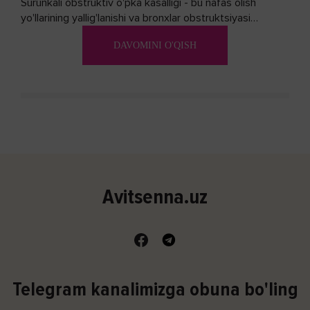
Surunkali obstruktiv o'pka kasalligi - bu nafas olish
yo'llarining yallig'lanishi va bronxlar obstruktsiyasi
(shishishi) bilan tavsiflangan...
DAVOMINI O'QISH
Avitsenna.uz
Telegram kanalimizga obuna bo'ling