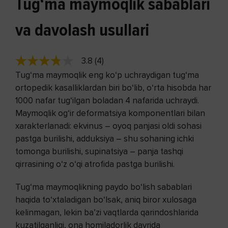
Tug‘ma maymoqlik sabablari
va davolash usullari
3.8 (4)
Tug‘ma maymoqlik eng ko‘p uchraydigan tug‘ma
ortopedik kasalliklardan biri bo‘lib, o‘rta hisobda har
1000 nafar tug‘ilgan boladan 4 nafarida uchraydi.
Maymoqlik og‘ir deformatsiya komponentlari bilan
xarakterlanadi: ekvinus – oyoq panjasi oldi sohasi
pastga burilishi, adduksiya – shu sohaning ichki
tomonga burilishi, supinatsiya – panja tashqi
qirrasining o‘z o‘qi atrofida pastga burilishi.
Tug‘ma maymoqlikning paydo bo‘lish sabablari
haqida to‘xtaladigan bo‘lsak, aniq biror xulosaga
kelinmagan, lekin ba’zi vaqtlarda qarindoshlarida
kuzatilganligi, ona homiladorlik davrida