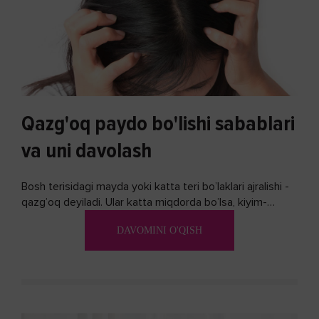
Qazg'oq paydo bo'lishi sabablari
va uni davolash
Bosh terisidagi mayda yoki katta teri bo’laklari ajralishi -
qazg’oq deyiladi. Ular katta miqdorda bo’lsa, kiyim-
kechakka tushib, yoqimsiz...
DAVOMINI O'QISH