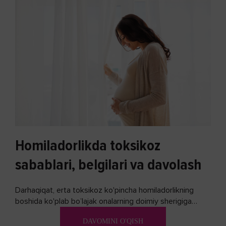
Homiladorlikda toksikoz
sabablari, belgilari va davolash
Darhaqiqat, erta toksikoz ko'pincha homiladorlikning
boshida ko'plab bo’lajak onalarning doimiy sherigiga
aylanadi. Ushbu noxush alomatlardan xalos bo'lishning
DAVOMINI O'QISH
biron bir usuli bormi?