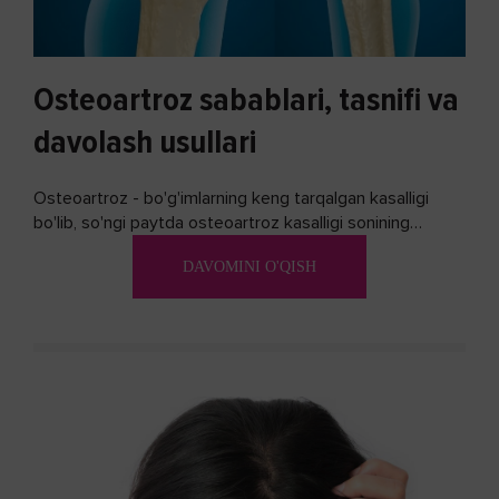
Osteoartroz sabablari, tasnifi va
davolash usullari
Osteoartroz - bo'g'imlarning keng tarqalgan kasalligi
bo'lib, so'ngi paytda osteoartroz kasalligi sonining
ko'payishi tendentsiyasi mavjud...
DAVOMINI O'QISH