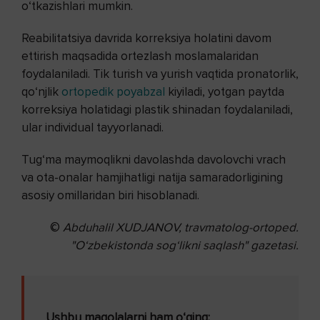
o‘tkazishlari mumkin.
Reabilitatsiya davrida korreksiya holatini davom
ettirish maqsadida ortezlash moslamalaridan
foydalaniladi. Tik turish va yurish vaqtida pronatorlik,
qo‘njlik
ortopedik poyabzal
kiyiladi, yotgan paytda
korreksiya holatidagi plastik shinadan foydalaniladi,
ular individual tayyorlanadi.
Tug‘ma maymoqlikni davolashda davolovchi vrach
va ota-onalar hamjihatligi natija samaradorligining
asosiy omillaridan biri hisoblanadi.
©
Abduhalil XUDJANOV, travmatolog-ortoped.
"O‘zbekistonda sog‘likni saqlash" gazetasi.
Ushbu maqolalarni ham o‘qing: