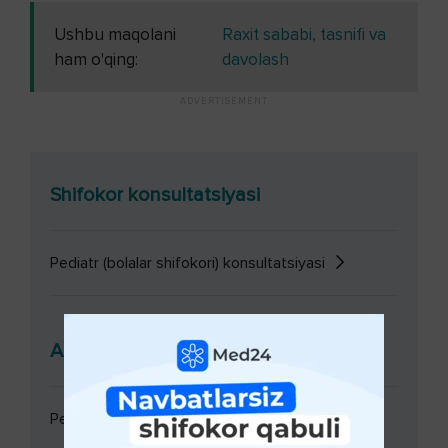
Ushbu maqolani
Raxit sababi, tasnifi va
ham o'qing:
davolash
Shifokor konsultatsiyasi
Pediatr (bolalar shifokori) konsultatsiyasi
Analizlar va Diagnostika
Pediatr (bolalar shifokori) konsultatsiyasi