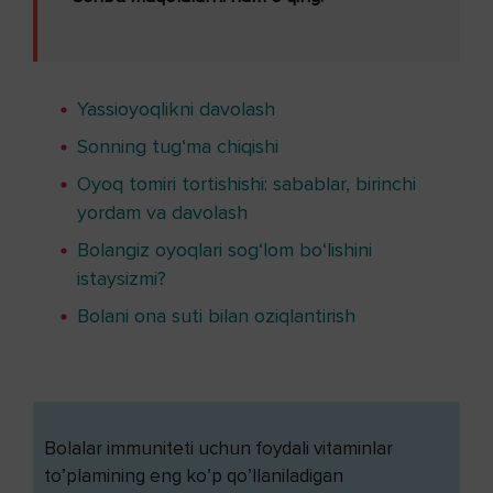
Yassioyoqlikni davolash
Sonning tug‘ma chiqishi
Oyoq tomiri tortishishi: sabablar, birinchi
yordam va davolash
Bolangiz oyoqlari sog‘lom bo‘lishini
istaysizmi?
Bolani ona suti bilan oziqlantirish
Bolalar immuniteti uchun foydali vitaminlar
to’plamining eng ko’p qo’llaniladigan