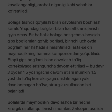
kasallanganligi, jarohat olganligi kabi sabablar
ko‘rsatiladi.
Bolaga tashxis qo‘yilishi bilan davolashni boshlash
kerak. Yuqoridagi belgilar bilan kasallik aniqlanishi
qiyin emas. Bir haftalik bolaga bosqichma-bosqich
gips bog‘lamlari qo‘yib boriladi, birinchi uch oyda
bog‘lam har haftada almashtiriladi, asta-sekin
maymoqlikning hamma komponentlari yo‘qotiladi.
Etapli gips bog‘lami bilan davolash to‘liq
korreksiyaga erishguncha davom ettiriladi – bu davr
3 oydan 1,5 yoshgacha davom etishi mumkin. 1,5
yoshda to‘liq korreksiyaga erishilmagan yoki
davolanmagan bo‘lsa, xirurgik usullaridan biri
bajariladi.
Bolalarda maymoqlikni davolashda bir necha
xirurgik usullar qo‘llanishi mumkin: Zatsepin usulida