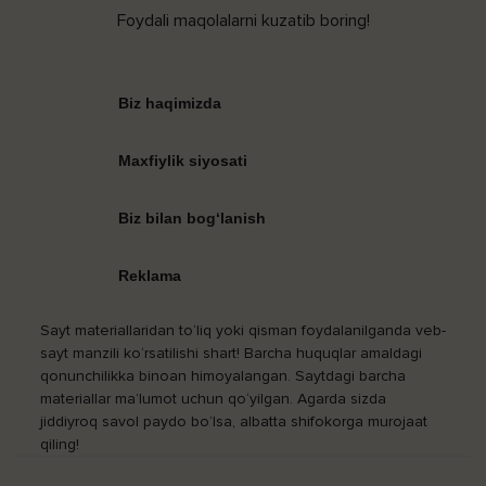
Foydali maqolalarni kuzatib boring!
Biz haqimizda
Maxfiylik siyosati
Biz bilan bog‘lanish
Reklama
Sayt materiallaridan to‘liq yoki qisman foydalanilganda veb-
sayt manzili ko‘rsatilishi shart! Barcha huquqlar amaldagi
qonunchilikka binoan himoyalangan. Saytdagi barcha
materiallar ma’lumot uchun qo‘yilgan. Agarda sizda
jiddiyroq savol paydo bo‘lsa, albatta shifokorga murojaat
qiling!