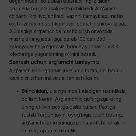
degan modali so‘z bilan atashadi, ingliz tilidan
tarjimada bu so‘z «sakrash»ni bildiradi. Arg‘amchi
chidamlilikni rivojlantiradi, vaznni kamaytiradi, nafas
olish tizimini mustahkamlaydi, qomatni chiroyli qiladi,
2-3 daqiqa arg‘amchida mashq qilish davomida
mashqlarning jadalligiga qarab 100 dan 350
kaloriyagacha yo‘qotasiz, bunday yondashuv 3-4
kilometrga yugurishning o‘rnini bosadi.
Sakrash uchun arg‘amchi tanlaymiz:
Arg‘amchilarning turlari juda ko‘p bo‘lib, uni har bir
kishi o‘zi uchun individual tanlashi lozim.
Birinchidan,
u sizga mos keladigan uzunlikda
bo‘lishi kerak. Arg‘amchini qo‘lingizga oling,
uning chilviri pastga osilib tursin. Pastga
tushib turgan joyini oyog‘ingiz bilan bosing,
arg‘amchi ko‘kragingizgacha yetishi kerak –
bu eng optimal uzunlik.