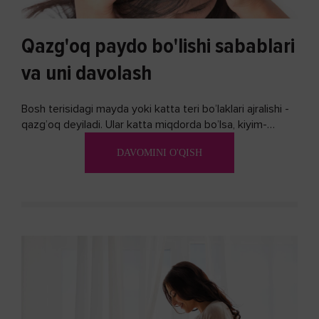
Qazg'oq paydo bo'lishi sabablari
va uni davolash
Bosh terisidagi mayda yoki katta teri bo’laklari ajralishi -
qazg’oq deyiladi. Ular katta miqdorda bo’lsa, kiyim-
kechakka tushib, yoqimsiz...
DAVOMINI O'QISH