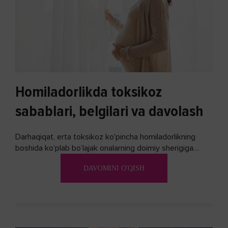
Homiladorlikda toksikoz
sabablari, belgilari va davolash
Darhaqiqat, erta toksikoz ko'pincha homiladorlikning
boshida ko'plab bo’lajak onalarning doimiy sherigiga
aylanadi. Ushbu noxush alomatlardan xalos bo'lishning
DAVOMINI O'QISH
biron bir usuli bormi?