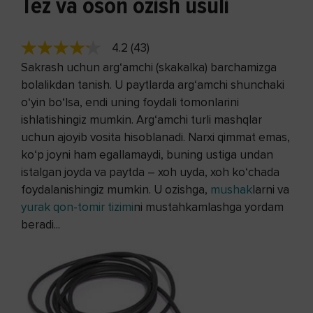
Tez va oson ozish usuli
4.2 (43)
Sakrash uchun arg‘amchi (skakalka) barchamizga
bolalikdan tanish. U paytlarda arg‘amchi shunchaki
o‘yin bo‘lsa, endi uning foydali tomonlarini
ishlatishingiz mumkin. Arg‘amchi turli mashqlar
uchun ajoyib vosita hisoblanadi. Narxi qimmat emas,
ko‘p joyni ham egallamaydi, buning ustiga undan
istalgan joyda va paytda – xoh uyda, xoh ko‘chada
foydalanishingiz mumkin. U ozishga,
mushak
larni va
yurak qon-tomir tizimi
ni mustahkamlashga yordam
beradi...