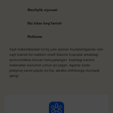
Maxfiylik siyosati
Biz bilan bog‘lanish
Reklama
Sayt materiallaridan to‘liq yoki qisman foydalanilganda veb-
sayt manzili ko‘rsatilishi shart! Barcha huquqlar amaldagi
qonunchilikka binoan himoyalangan. Saytdagi barcha
materiallar ma’lumot uchun qo‘yilgan. Agarda sizda
jiddiyroq savol paydo bo‘lsa, albatta shifokorga murojaat
qiling!