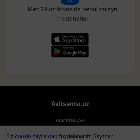
Med24.uz ilovasida bepul onlayn
maslahatlar
Avitsenna.uz
HAMKORLAR
Top.uz
Biz
cookie-fayllardan
foydalanamiz. Saytdan
Apteka.uz