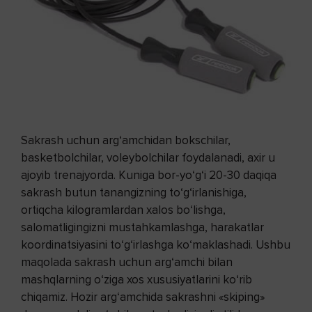
Sakrash uchun arg‘amchidan bokschilar,
basketbolchilar, voleybolchilar foydalanadi, axir u
ajoyib trenajyorda. Kuniga bor-yo‘g‘i 20-30 daqiqa
sakrash butun tanangizning to‘g‘irlanishiga,
ortiqcha kilogramlardan xalos bo‘lishga,
salomatligingizni mustahkamlashga, harakatlar
koordinatsiyasini to‘g‘irlashga ko‘maklashadi. Ushbu
maqolada sakrash uchun arg‘amchi bilan
mashqlarning o‘ziga xos xususiyatlarini ko‘rib
chiqamiz. Hozir arg‘amchida sakrashni «skiping»