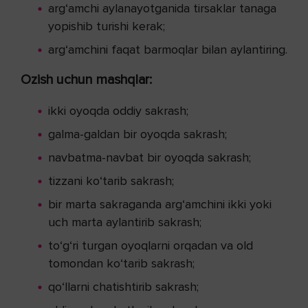
arg‘amchi aylanayotganida tirsaklar tanaga
yopishib turishi kerak;
arg‘amchini faqat barmoqlar bilan aylantiring.
Ozish uchun mashqlar:
ikki oyoqda oddiy sakrash;
galma-galdan bir oyoqda sakrash;
navbatma-navbat bir oyoqda sakrash;
tizzani ko‘tarib sakrash;
bir marta sakraganda arg‘amchini ikki yoki
uch marta aylantirib sakrash;
to‘g‘ri turgan oyoqlarni orqadan va old
tomondan ko‘tarib sakrash;
qo‘llarni chatishtirib sakrash;