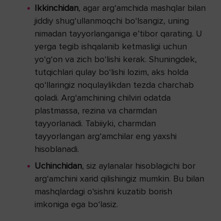
Ikkinchidan
, agar arg‘amchida mashqlar bilan
jiddiy shug‘ullanmoqchi bo‘lsangiz, uning
nimadan tayyorlanganiga e’tibor qarating. U
yerga tegib ishqalanib ketmasligi uchun
yo‘g‘on va zich bo‘lishi kerak. Shuningdek,
tutqichlari qulay bo‘lishi lozim, aks holda
qo‘llaringiz noqulaylikdan tezda charchab
qoladi. Arg‘amchining chilviri odatda
plastmassa, rezina va charmdan
tayyorlanadi. Tabiiyki, charmdan
tayyorlangan arg‘amchilar eng yaxshi
hisoblanadi.
Uchinchidan
, siz aylanalar hisoblagichi bor
arg‘amchini xarid qilishingiz mumkin. Bu bilan
mashqlardagi o‘sishni kuzatib borish
imkoniga ega bo‘lasiz.