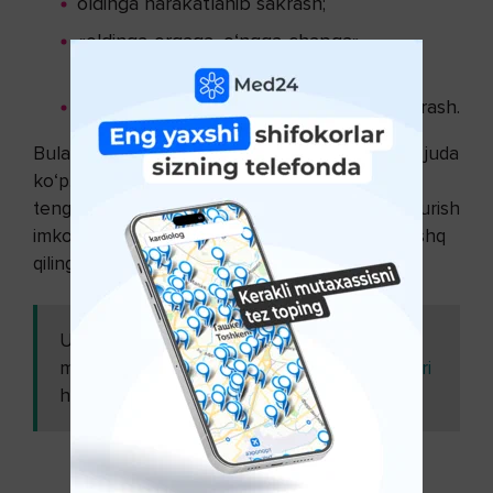
oldinga harakatlanib sakrash;
«oldinga-orqaga, o‘ngga-chapga»
harakatlanib sakrash;
arg‘amchini yon tomonlaridan burab sakrash.
Bular hali hammasi emas, sakrashlarning turlari juda
ko‘p. Arg‘amchida sakrashni yugurish bilan
tenglashtirish mumkin. Shu bois, agar sizda yugurish
imkoniyati yoki istagi bo‘lmasa, arg‘amchida mashq
qiling va doim salomat bo‘ling!
Ushbu
Mavsumiy allergik rinit -
maqolani
alomatlar, kelib chiqish sabablari
ham o'qing:
va tashxislash ( 1-qism )