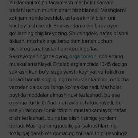
Yuklamani to‘g‘ri taqsimlash mashqlar samara
berishi uchun muhim shart hisoblanadi. Mashqlarni
xotirjam ritmda boshlab, asta-sekinlik bilan uni
kuchaytirish kerak. Sakrashdan oldin biroz oyoq-
qo‘llarning chigilini yozing. Shuningdek, nafas olishni
tiklash, mushaklarga biroz dam berish uchun
kichikroq tanaffuslar ham kerak bo‘ladi.
Sakrayotganingizda oyoq,
orqa tomon
, qo‘llarning
muskullari ishlaydi. Ertalab arg‘amchida 10-15 daqiqa
sakrash kun bo‘yi sizga yaxshi kayfiyat va tetiklikni
beradi hamda sog‘lig‘ingizni mustahkamlab, ortiqcha
vazndan xalos bo‘lishga ko‘maklashadi. Mashqlar
paytida moddalar almashinuvi tezlashadi, bu esa
ozishga turtki bo‘ladi; qon aylanishi kuchayadi, bu
esa yurak qon-tomir tizimini mustahkamlaydi; nafas
olish tezlashadi, bu nafas olish tizimiga yordam
beradi. Mashqlarning jadalligiga (sakrashlarning
tezligiga) qarab o‘z qomatingizni ham to‘g‘irlashingiz