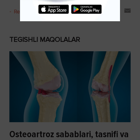
-
Reyting va sharhlar
TEGISHLI MAQOLALAR
Osteoartroz sabablari, tasnifi va