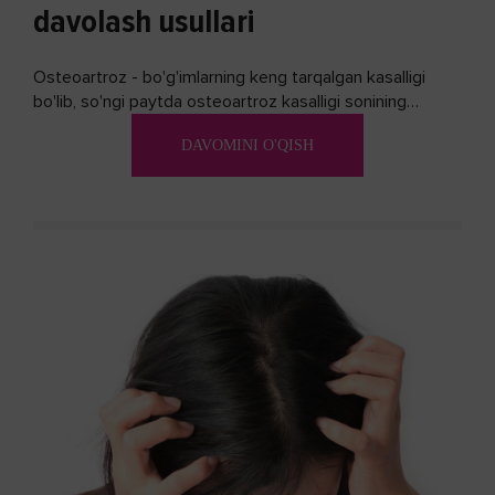
davolash usullari
Osteoartroz - bo'g'imlarning keng tarqalgan kasalligi
bo'lib, so'ngi paytda osteoartroz kasalligi sonining
ko'payishi tendentsiyasi mavjud...
DAVOMINI O'QISH