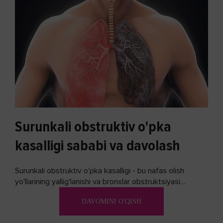
Surunkali obstruktiv o'pka
kasalligi sababi va davolash
Surunkali obstruktiv o'pka kasalligi - bu nafas olish
yo'llarining yallig'lanishi va bronxlar obstruktsiyasi
(shishishi) bilan tavsiflangan...
DAVOMINI O'QISH