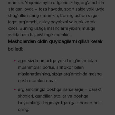
mumkin. Yuqorida aytib o‘tganimizday, arg‘amchida
istalgan joyda – toza havoda, sport zalda yoki uyda
shug‘ullanishingiz mumkin, buning uchun sizga
faqat arg‘amchi, qulay poyabzal va istak kerak,
xolos. Buning ustiga mashqlarni yaxshi musiqa
ostida ham bajarishingiz mumkin.
Mashqlardan oldin quyidagilarni qilish kerak
bo‘ladi:
agar sizda umurtqa yoki bo‘g‘imlar bilan
muammolar bo‘lsa, shifokor bilan
maslahatlashing, sizga arg‘amchida mashq
qilish mumkin emas;
arg‘amchingiz boshqa narsalarga – daraxt
shoxlari, qandillar, stollar va boshqa
buyumlarga tegmayotganiga ishonch hosil
qiling;