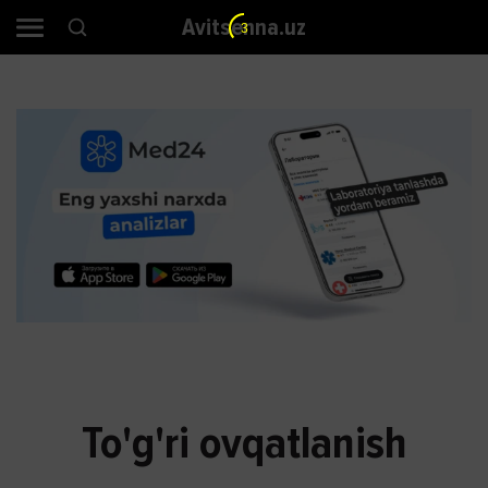
Avitsenna.uz
3
To'g'ri ovqatlanish