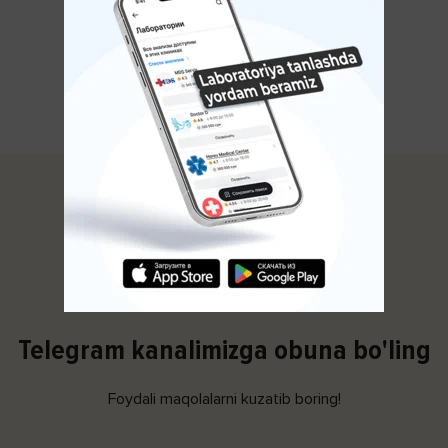
Avitsenna.uz
Telegram kanalimizga obuna bo'ling
Foydali maqolalarni kuzatib boring!