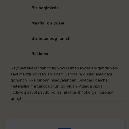
Biz haqimizda
Maxfiylik siyosati
Biz bilan bog‘lanish
Reklama
Sayt materiallaridan to‘liq yoki qisman foydalanilganda veb-
sayt manzili ko‘rsatilishi shart! Barcha huquqlar amaldagi
qonunchilikka binoan himoyalangan. Saytdagi barcha
materiallar ma’lumot uchun qo‘yilgan. Agarda sizda
jiddiyroq savol paydo bo‘lsa, albatta shifokorga murojaat
qiling!