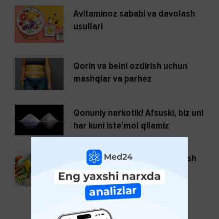
Avitaminoz sababi va davolash
usullari
Qorin va belni ozdirish uchun
mashqlar va parhez
Qonuniy narkotik! Afsuski, biz uni
har kuni iste’mol qilamiz
Oqilona (ratsional) ovqatlanish
nima?
KO'PROQ KO'RSATISH