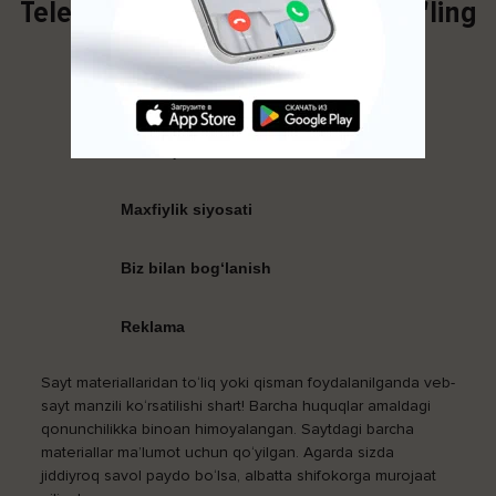
Telegram kanalimizga obuna bo'ling
Foydali maqolalarni kuzatib boring!
Biz haqimizda
Maxfiylik siyosati
Biz bilan bog‘lanish
Reklama
Sayt materiallaridan to‘liq yoki qisman foydalanilganda veb-
sayt manzili ko‘rsatilishi shart! Barcha huquqlar amaldagi
qonunchilikka binoan himoyalangan. Saytdagi barcha
materiallar ma’lumot uchun qo‘yilgan. Agarda sizda
jiddiyroq savol paydo bo‘lsa, albatta shifokorga murojaat