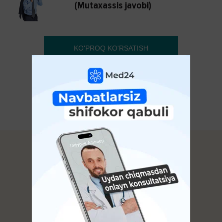
(Mutaxassis javobi)
KO'PROQ KO'RSATISH
Avitsenna.uz