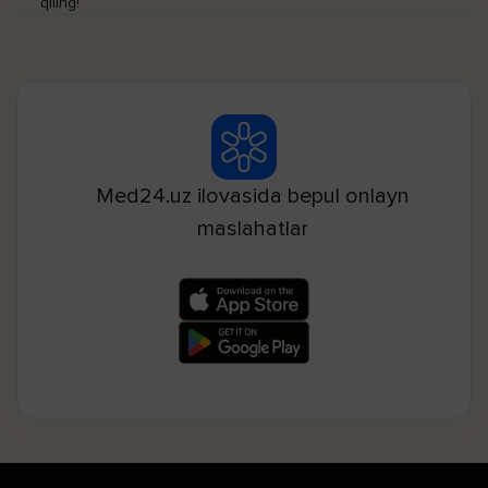
qiling!
Med24.uz ilovasida bepul onlayn
maslahatlar