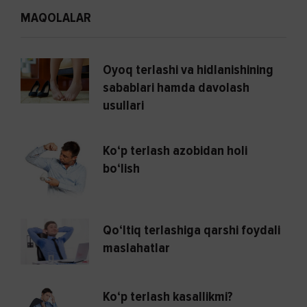
MAQOLALAR
Oyoq terlashi va hidlanishining
sabablari hamda davolash
usullari
Ko‘p terlash azobidan holi
bo‘lish
Qo‘ltiq terlashiga qarshi foydali
maslahatlar
Ko‘p terlash kasallikmi?