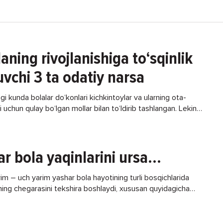
aning rivojlanishiga to‘sqinlik
uvchi 3 ta odatiy narsa
i kunda bolalar do‘konlari kichkintoylar va ularning ota-
i uchun qulay bo‘lgan mollar bilan to‘ldirib tashlangan. Lekin
yotimizni yengillashtirish bilan o‘zimiz bilmagan holda
r bola yaqinlarini ursa...
rim – uch yarim yashar bola hayotining turli bosqichlarida
ning chegarasini tekshira boshlaydi, xususan quyidagicha
rda: onasi, otasi va buvisini uradi, chimchilab