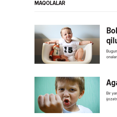
MAQOLALAR
Bol
qil
Bugung
onalar
biz ha
Aga
Bir ya
ijozat
usulla