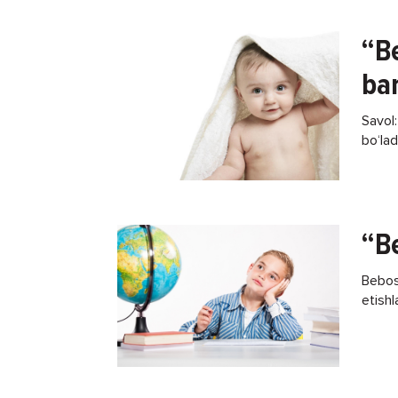
“B
bar
Savol:
bo‘la
Javob:
turli-
“B
Bebosh
etishl
ota-on