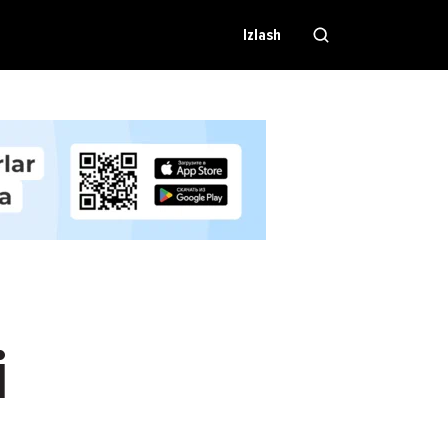
Izlash
i