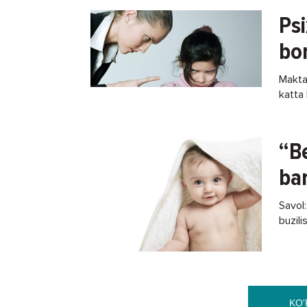
Psi
bor
Makta
katta 
beg‘ub
“B
bar
Savol
buzili
tarbiy
Unisi
KO'