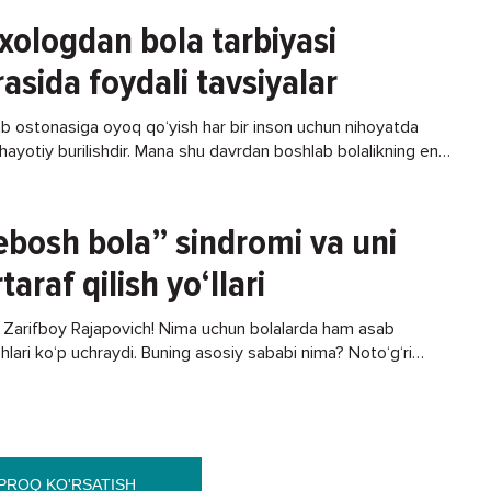
xologdan bola tarbiyasi
asida foydali tavsiyalar
b ostonasiga oyoq qo‘yish har bir inson uchun nihoyatda
hayotiy burilishdir. Mana shu davrdan boshlab bolalikning eng
or onlariga bir qadar cheklanishlar
ebosh bola” sindromi va uni
taraf qilish yo‘llari
: Zarifboy Rajapovich! Nima uchun bolalarda ham asab
shlari ko‘p uchraydi. Buning asosiy sababi nima? Noto‘g‘ri
ami yoki biror-bir kasallik asoratimi? Chunki... Javob:
yam, bunisiyam!
PROQ KO'RSATISH