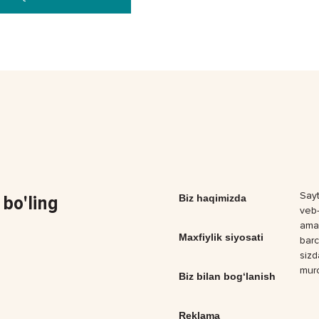
Sayt
bo'ling
Biz haqimizda
veb-
amal
Maxfiylik siyosati
barc
sizd
muro
Biz bilan bog‘lanish
Reklama