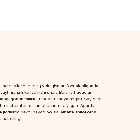
 materiallaridan to‘liq yoki qisman foydalanilganda
sayt manzili ko‘rsatilishi shart! Barcha huquqlar
dagi qonunchilikka binoan himoyalangan. Saytdagi
ha materiallar ma’lumot uchun qo‘yilgan. Agarda
a jiddiyroq savol paydo bo‘lsa, albatta shifokorga
jaat qiling!