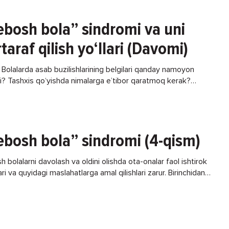
ebosh bola” sindromi va uni
taraf qilish yo‘llari (Davomi)
 Bolalarda asab buzilishlarining belgilari qanday namoyon
di? Tashxis qo‘yishda nimalarga e’tibor qaratmoq kerak?
 Bolalarda kuzatiladigan asabiy-ruhiy buzilishlar alomatlari
tumandir. Jahldorlik, ishtaha pasayishi
ebosh bola” sindromi (4-qism)
 bolalarni davolash va oldini olishda ota-onalar faol ishtirok
ari va quyidagi maslahatlarga amal qilishlari zarur. Birinchidan,
a bolaning «yomon qilig‘idan» keyin jahlga