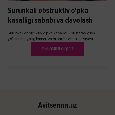
Surunkali obstruktiv o'pka
kasalligi sababi va davolash
Surunkali obstruktiv o'pka kasalligi - bu nafas olish
yo'llarining yallig'lanishi va bronxlar obstruktsiyasi
(shishishi) bilan tavsiflangan...
DAVOMINI O'QISH
Avitsenna.uz