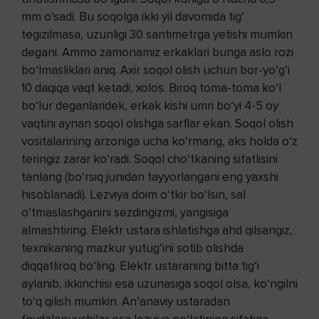
mm o‘sadi. Bu soqolga ikki yil davomida tig‘
tegizilmasa, uzunligi 30 santimetrga yetishi mumkin
degani. Ammo zamonamiz erkaklari bunga aslo rozi
bo‘lmasliklari aniq. Axir soqol olish uchun bor-yo‘g‘i
10 daqiqa vaqt ketadi, xolos. Biroq toma-toma ko‘l
bo‘lur deganlaridek, erkak kishi umri bo‘yi 4-5 oy
vaqtini aynan soqol olishga sarflar ekan. Soqol olish
vositalarining arzoniga ucha ko‘rmang, aks holda o‘z
teringiz zarar ko‘radi. Soqol cho‘tkaning sifatlisini
tanlang (bo‘rsiq junidan tayyorlangani eng yaxshi
hisoblanadi). Lezviya doim o‘tkir bo‘lsin, sal
o‘tmaslashganini sezdingizmi, yangisiga
almashtiring. Elektr ustara ishlatishga ahd qilsangiz,
texnikaning mazkur yutug‘ini sotib olishda
diqqatliroq bo‘ling. Elektr ustaraning bitta tig‘i
aylanib, ikkinchisi esa uzunasiga soqol olsa, ko‘ngilni
to‘q qilish mumkin. An’anaviy ustaradan