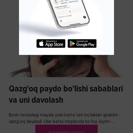
Qazg'oq paydo bo'lishi sabablari
va uni davolash
Bosh terisidagi mayda yoki katta teri bo’laklari ajralishi -
qazg’oq deyiladi. Ular katta miqdorda bo’lsa, kiyim-
kechakka tushib, yoqimsiz...