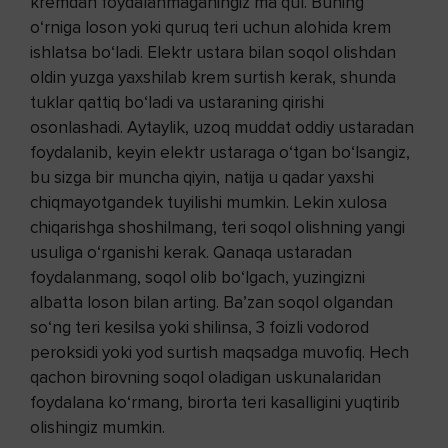
kremdan foydalanmaganingiz ma’qul. Buning
o‘rniga loson yoki quruq teri uchun alohida krem
ishlatsa bo‘ladi. Elektr ustara bilan soqol olishdan
oldin yuzga yaxshilab krem surtish kerak, shunda
tuklar qattiq bo‘ladi va ustaraning qirishi
osonlashadi. Aytaylik, uzoq muddat oddiy ustaradan
foydalanib, keyin elektr ustaraga o‘tgan bo‘lsangiz,
bu sizga bir muncha qiyin, natija u qadar yaxshi
chiqmayotgandek tuyilishi mumkin. Lekin xulosa
chiqarishga shoshilmang, teri soqol olishning yangi
usuliga o‘rganishi kerak. Qanaqa ustaradan
foydalanmang, soqol olib bo‘lgach, yuzingizni
albatta loson bilan arting. Ba’zan soqol olgandan
so‘ng teri kesilsa yoki shilinsa, 3 foizli vodorod
peroksidi yoki yod surtish maqsadga muvofiq. Hech
qachon birovning soqol oladigan uskunalaridan
foydalana ko‘rmang, birorta teri kasalligini yuqtirib
olishingiz mumkin.