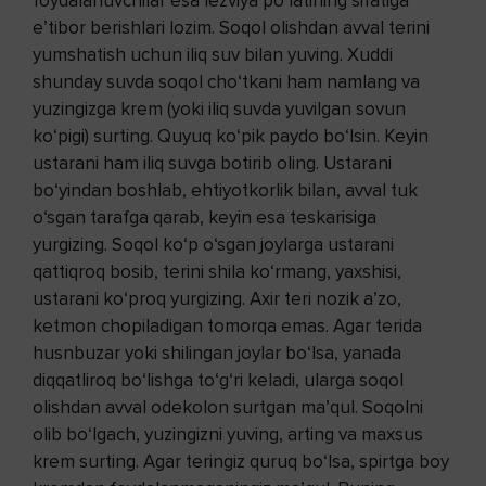
foydalanuvchilar esa lezviya po‘latining sifatiga
e’tibor berishlari lozim. Soqol olishdan avval terini
yumshatish uchun iliq suv bilan yuving. Xuddi
shunday suvda soqol cho‘tkani ham namlang va
yuzingizga krem (yoki iliq suvda yuvilgan sovun
ko‘pigi) surting. Quyuq ko‘pik paydo bo‘lsin. Keyin
ustarani ham iliq suvga botirib oling. Ustarani
bo‘yindan boshlab, ehtiyotkorlik bilan, avval tuk
o‘sgan tarafga qarab, keyin esa teskarisiga
yurgizing. Soqol ko‘p o‘sgan joylarga ustarani
qattiqroq bosib, terini shila ko‘rmang, yaxshisi,
ustarani ko‘proq yurgizing. Axir teri nozik a’zo,
ketmon chopiladigan tomorqa emas. Agar terida
husnbuzar yoki shilingan joylar bo‘lsa, yanada
diqqatliroq bo‘lishga to‘g‘ri keladi, ularga soqol
olishdan avval odekolon surtgan ma’qul. Soqolni
olib bo‘lgach, yuzingizni yuving, arting va maxsus
krem surting. Agar teringiz quruq bo‘lsa, spirtga boy