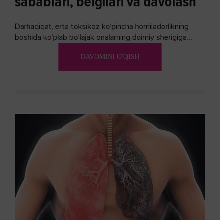
sabablari, belgilari va davolash
Darhaqiqat, erta toksikoz ko'pincha homiladorlikning
boshida ko'plab bo’lajak onalarning doimiy sherigiga
aylanadi. Ushbu noxush alomatlardan xalos bo'lishning
DAVOMINI O'QISH
biron bir usuli bormi?