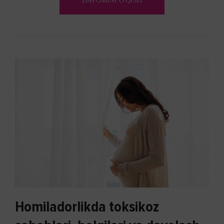
DAVOMINI O'QISH
Homiladorlikda toksikoz