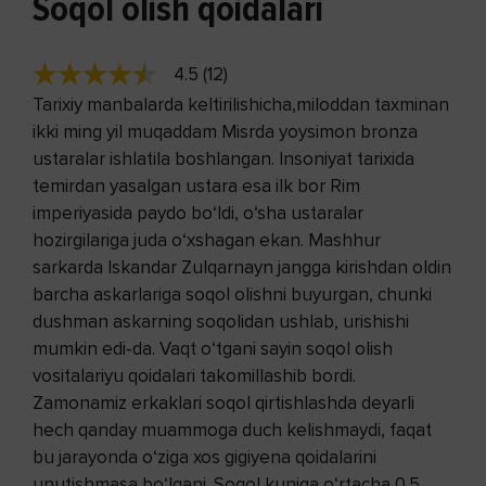
Soqol olish qoidalari
4.5 (12)
Tarixiy manbalarda keltirilishicha,miloddan taxminan
ikki ming yil muqaddam Misrda yoysimon bronza
ustaralar ishlatila boshlangan. Insoniyat tarixida
temirdan yasalgan ustara esa ilk bor Rim
imperiyasida paydo bo‘ldi, o‘sha ustaralar
hozirgilariga juda o‘xshagan ekan. Mash­hur
sarkarda Iskandar Zulqarnayn jangga kirishdan oldin
barcha askarlariga soqol olishni buyurgan, chunki
dushman askarning soqolidan ushlab, urishishi
mumkin edi-da. Vaqt o‘tgani sayin soqol olish
vositalariyu qoidalari takomillashib bordi.
Zamonamiz erkaklari soqol qirtishlashda deyarli
hech qanday muammoga duch kelishmaydi, faqat
bu jarayonda o‘ziga xos gigiyena qoidalarini
unutishmasa bo‘lgani. Soqol kuniga o‘rtacha 0,5