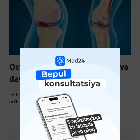
Osteoartroz sabablari, tasnifi va
davolash usullari
Osteoartroz - bo'g'imlarning keng tarqalgan kasalligi
bo'lib, so'ngi paytda osteoartroz kasalligi sonining
ko'payishi tendentsiyasi mavjud...
DAVOMINI O'QISH