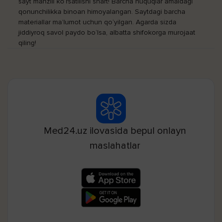
sayt manzili ko‘rsatilishi shart! Barcha huquqlar amaldagi
qonunchilikka binoan himoyalangan. Saytdagi barcha
materiallar ma’lumot uchun qo‘yilgan. Agarda sizda
jiddiyroq savol paydo bo‘lsa, albatta shifokorga murojaat
qiling!
Med24.uz ilovasida bepul onlayn
maslahatlar