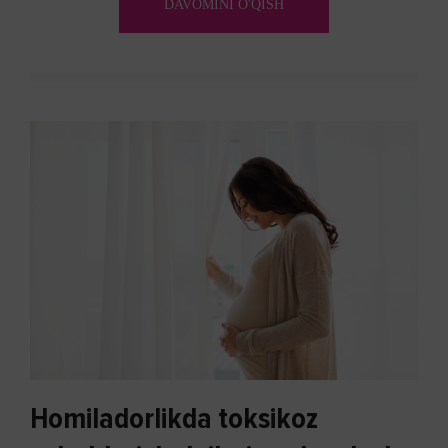
DAVOMINI O'QISH
Homiladorlikda toksikoz