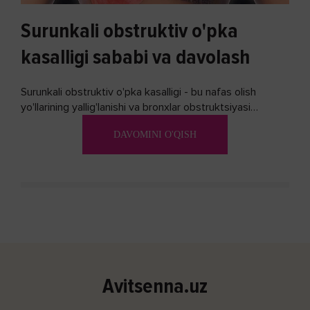
Surunkali obstruktiv o'pka
kasalligi sababi va davolash
Surunkali obstruktiv o'pka kasalligi - bu nafas olish
yo'llarining yallig'lanishi va bronxlar obstruktsiyasi
(shishishi) bilan tavsiflangan...
DAVOMINI O'QISH
Avitsenna.uz