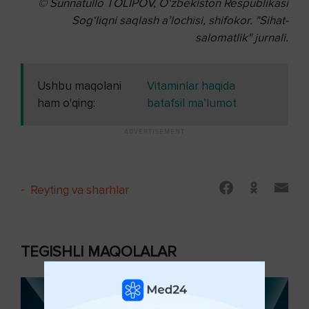
© Sunnatullo TOLIPOV,
O‘zbekiston Respublikasi
Sog‘liqni saqlash
a’lochisi, shifokor.
"Sihat-
salomatlik" jurnali.
Ushbu maqolani
Vitaminlar haqida
ham o'qing:
batafsil ma’lumot
-
Reyting va sharhlar
TEGISHLI MAQOLALAR