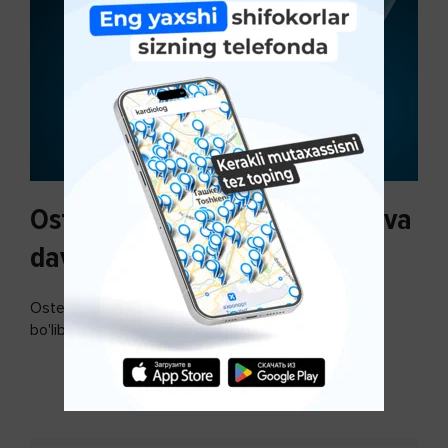
Osteoartroz sabablari, tasnifi va
davolash usullari
Osteoartroz - bo'g'imlarning keng tarqalgan kasalligi
bo'lib, so'ngi paytda osteoartroz kasalligi sonining
ko'payishi tendentsiyasi mavjud...
DAVOMINI O'QISH