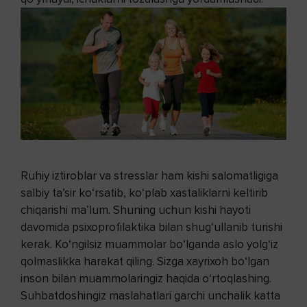
Ruhiy iztiroblar va stresslar ham kishi salomatligiga
salbiy ta’sir ko‘rsatib, ko‘plab xastaliklarni keltirib
chiqarishi ma’lum. Shuning uchun kishi hayoti
davomida psixoprofilaktika bilan shug‘ullanib turishi
kerak. Ko‘ngilsiz muammolar bo‘lganda aslo yolg‘iz
qolmaslikka harakat qiling. Sizga xayrixoh bo‘lgan
inson bilan muammolaringiz haqida o‘rtoqlashing.
Suhbatdoshingiz maslahatlari garchi unchalik katta