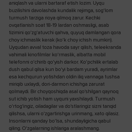
aniqlash va ularni bartaraf etish lozim. Uyqu
buzilishini davolashda kundalik rejimga, sog‘lom
turmush tarziga rioya qilmoq zarur. Kechki
ovqatlanish soat 18-19 lardan oshmasligi, asab
tizimini qo‘zg‘atuvchi qahva, quyuq damlangan qora
choy ichmaslik kerak (ko‘k choy ichish mumkin).
Uyqudan avval toza havoda sayr qilish, teleekranda
vahimali kinofilmlar ko‘rmaslik, albatta mobil
telefonni o‘chirib qo‘yish darkor. Ko‘pchilik ertalab
dush qabul qilsa kun bo‘yi bardam yuradi, ayrimlar
esa kechqurun yotishdan oldin iliq vannaga tushsa
miriqib uxlaydi, dori-darmon ichishga zarurat
qolmaydi. Bir choyqoshiqda asal qo‘shilgan qaynoq
sut ichib yotish ham uyquni yaxshilaydi. Turmush
o‘rtog‘ingiz, oiladagilar va do‘stlaringiz sizni tanqid
qilishsa, ularni o‘zgartirishga urinmang, xato qilasiz.
Insonlarni qanday bo‘lsa, shundayligicha qabul
qiling. O‘zgalarning ishlariga aralashmang.