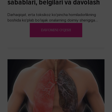
sabablari, belgilari va davolash
Darhaqiqat, erta toksikoz ko'pincha homiladorlikning
boshida ko'plab bo’lajak onalarning doimiy sherigiga
aylanadi. Ushbu noxush alomatlardan xalos bo'lishning
DAVOMINI O'QISH
biron bir usuli bormi?