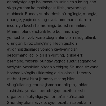
ahamiyatga ega bo‘lmasa-da uning chin ko‘ngildan
sizga yordam ko‘rsatishga intilishi, xayrixohligi
muhimdir. Bunday suhbatdosh o‘rtog‘ingiz, otangiz,
onangiz, yaqin do‘stingiz yoki umuman notanish
inson, yo‘lovchi hamrohingiz bo‘lishi mumkin.
Muammolar qanchalik ko‘p bo‘lmasin, uy
yumushlari yoki xizmatdagi ishlar bilan shug‘ullanib
o‘zingizni biroz chalg‘iting. Hech qachon
atrofingizdagilarga yomon kayfiyatingizni
sezdirmang, aql bilan ish yuriting, jahlga erk
bermang. Yaxshisi bunday vaqtda sukut saqlang va
vaziyatni yaxshilab o‘rganib chiqing. Shunda siz yana
boshqa ko‘ngilsizliklarning oldini olasiz. Jismoniy
mehnat yoki biror jismoniy mashq bilan
shug‘ullaning, chunki jismonan toliqish jahldan
tushishda yordam beradi. Uyqu buzilishi kishi
organizmi faoliyatiga yomon ta’sir ko‘rsatadi.
Shunday ekan, avvalo, uyqu buzilishi sabablarini