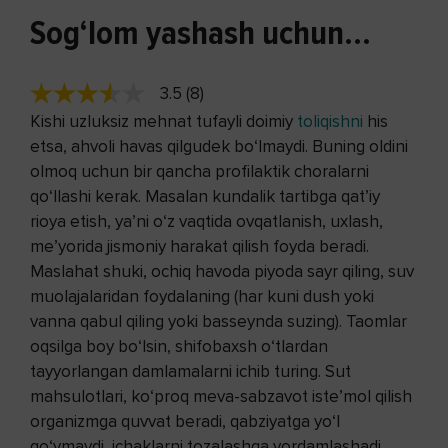
Sog‘lom yashash uchun...
3.5 (8)
Kishi uzluksiz mehnat tufayli doimiy
toliqishni
his
etsa, ahvoli havas qilgudek bo‘lmaydi. Buning oldini
olmoq uchun bir qancha profilaktik choralarni
qo‘llashi kerak. Masalan kundalik tartibga qat’iy
rioya etish, ya’ni o‘z vaqtida ovqatlanish, uxlash,
me’yorida jismoniy harakat qilish foyda beradi.
Maslahat shuki, ochiq havoda piyoda sayr qiling, suv
muolajalaridan foydalaning (har kuni dush yoki
vanna qabul qiling yoki basseynda suzing). Taomlar
oqsilga boy bo‘lsin, shifobaxsh o‘tlardan
tayyorlangan damlamalarni ichib turing. Sut
mahsulotlari, ko‘proq meva-sabzavot iste’mol qilish
organizmga quvvat beradi, qabziyatga yo‘l
qo‘ymaydi, ichaklarni tozalashga yordamlashadi.