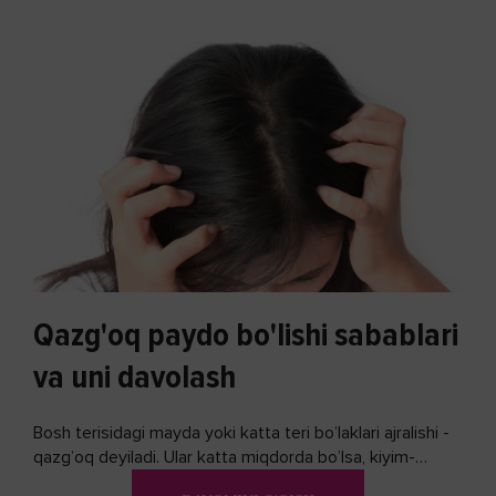
Qazg'oq paydo bo'lishi sabablari
va uni davolash
Bosh terisidagi mayda yoki katta teri bo’laklari ajralishi -
qazg’oq deyiladi. Ular katta miqdorda bo’lsa, kiyim-
kechakka tushib, yoqimsiz...