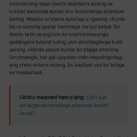
Insonlarning faqat yaxshi xislatlarini eslang va
suhbat davomida aynan shu tomonlariga ahamiyat
bering. Maqtov so‘zlarini aytishga o‘rganing, chunki
iliq va samimiy gaplar hammaga ma’qul keladi. Siz
doimo tetik va sog‘lom ko‘rinishni istasangiz
qaddingizni baland tuting, yon-atrofdagilarga kulib
qarang, oldinda yaxshi kunlar ko‘pligiga ishoning.
Unutmangki, har gal uyqudan oldin hayotingizdagi
eng shirin onlarni eslang, bu kayfiyat soz bo‘lishiga
ko‘maklashadi.
Ushbu maqolani ham o‘qing:
Og‘ir yuk
ko‘targanda nimalarga ahamiyat berish
kerak?