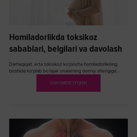
Homiladorlikda toksikoz
sabablari, belgilari va davolash
Darhaqiqat, erta toksikoz ko'pincha homiladorlikning
boshida ko'plab bo’lajak onalarning doimiy sherigiga
aylanadi. Ushbu noxush alomatlardan xalos bo'lishning
DAVOMINI O'QISH
biron bir usuli bormi?