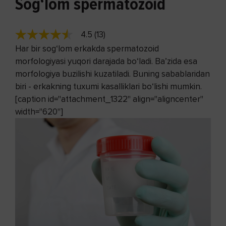
Sog‘lom spermatozoid
4.5 (13)
Har bir sog‘lom erkakda spermatozoid
morfologiyasi yuqori darajada bo‘ladi. Ba’zida esa
morfologiya buzilishi kuzatiladi. Buning sabablaridan
biri - erkakning tuxumi kasalliklari bo‘lishi mumkin.
[caption id="attachment_1322" align="aligncenter"
width="620"]