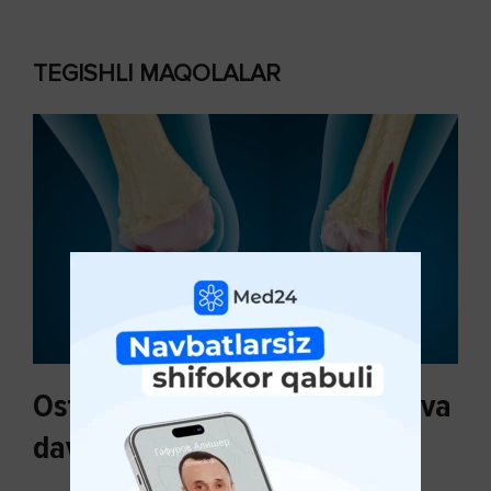
TEGISHLI MAQOLALAR
Osteoartroz sabablari, tasnifi va
davolash usullari