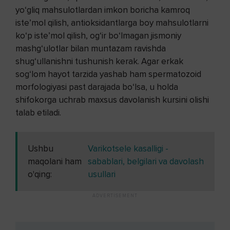
yo‘gliq mahsulotlardan imkon boricha kamroq
iste’mol qilish, antioksidantlarga boy mahsulotlarni
ko‘p iste’mol qilish, og‘ir bo‘lmagan jismoniy
mashg‘ulotlar bilan muntazam ravishda
shug‘ullanishni tushunish kerak. Agar erkak
sog‘lom hayot tarzida yashab ham spermatozoid
morfologiyasi past darajada bo‘lsa, u holda
shifokorga uchrab maxsus davolanish kursini olishi
talab etiladi.
Ushbu
Varikotsele kasalligi -
maqolani ham
sabablari, belgilari va davolash
o'qing:
usullari