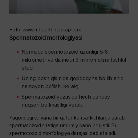
Foto: www.mhealth.ru[/caption]
Spermatozoid morfologiyasi
Normada spermotozoid uzunligi 5-6
mikrometr va diametri 3 mikrometrni tashkil
etadi;
Uning bosh qismida qopqoqcha bo‘lib aniq
namoyon bo‘lishi kerak;
Spermatozoid yuzasida hech qanday
nuqson bo‘lmaslligi kerak.
Yuqoridagi va yana bir qator ko‘rsatkichlarga qarab
spermatozoid sifatiga umumiy baho beriladi. Bu
spermotozoid morfologiya darajasi deb ataladi.