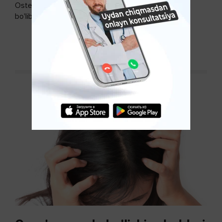
Osteoartroz - bo'g'imlarning keng tarqalgan kasalligi
bo'lib, so'ngi paytda osteoartroz kasalligi sonining
ko'payishi tendentsiyasi mavjud...
DAVOMINI O'QISH