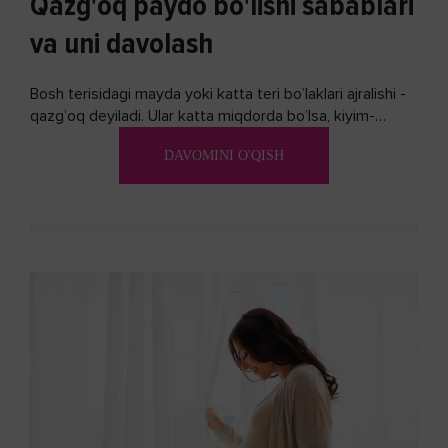
Qazg'oq paydo bo'lishi sabablari
va uni davolash
Bosh terisidagi mayda yoki katta teri bo’laklari ajralishi -
qazg’oq deyiladi. Ular katta miqdorda bo’lsa, kiyim-
kechakka tushib, yoqimsiz...
DAVOMINI O'QISH