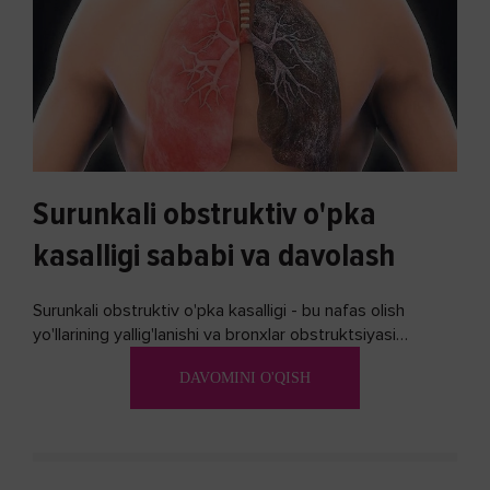
Surunkali obstruktiv o'pka
kasalligi sababi va davolash
Surunkali obstruktiv o'pka kasalligi - bu nafas olish
yo'llarining yallig'lanishi va bronxlar obstruktsiyasi
(shishishi) bilan tavsiflangan...
DAVOMINI O'QISH