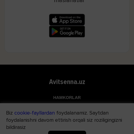
maslahatlar
Avitsenna.uz
HAMKORLAR
Top.uz
Biz
cookie-fayllardan
foydalanamiz. Saytdan
Apteka.uz
foydalanishni davom ettirish orqali siz roziligingizni
Med24.uz
bildirasiz