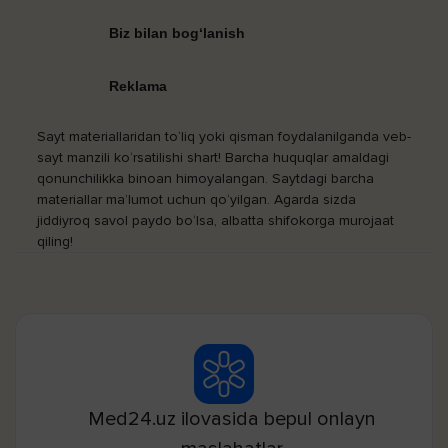
Biz bilan bog‘lanish
Reklama
Sayt materiallaridan to‘liq yoki qisman foydalanilganda veb-
sayt manzili ko‘rsatilishi shart! Barcha huquqlar amaldagi
qonunchilikka binoan himoyalangan. Saytdagi barcha
materiallar ma’lumot uchun qo‘yilgan. Agarda sizda
jiddiyroq savol paydo bo‘lsa, albatta shifokorga murojaat
qiling!
Med24.uz ilovasida bepul onlayn