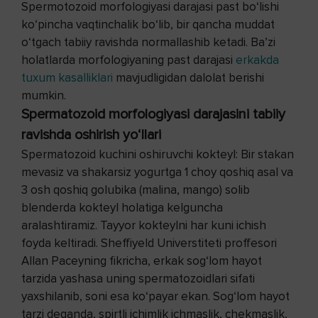
Spermotozoid morfologiyasi darajasi past bo‘lishi
ko‘pincha vaqtinchalik bo‘lib, bir qancha muddat
o‘tgach tabiiy ravishda normallashib ketadi. Ba’zi
holatlarda morfologiyaning past darajasi
erkakda
tuxum kasalliklari
mavjudligidan dalolat berishi
mumkin.
Spermatozoid morfologiyasi darajasini tabiiy
ravishda oshirish yo‘llari
Spermatozoid kuchini oshiruvchi kokteyl: Bir stakan
mevasiz va shakarsiz yogurtga 1 choy qoshiq asal va
3 osh qoshiq golubika (malina, mango) solib
blenderda kokteyl holatiga kelguncha
aralashtiramiz. Tayyor kokteylni har kuni ichish
foyda keltiradi. Sheffiyeld Universtiteti proffesori
Allan Paceyning fikricha, erkak sog‘lom hayot
tarzida yashasa uning spermatozoidlari sifati
yaxshilanib, soni esa ko‘payar ekan. Sog‘lom hayot
tarzi deganda, spirtli ichimlik ichmaslik, chekmaslik,