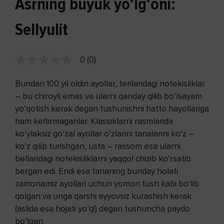
Asrning buyuk yo‘lg‘oni:
Sellyulit
0 (0)
Bundan 100 yil oldin ayollar, terilaridagi notekisliklar
– bu chiroyli emas va ularni qanday qilib bo‘lsayam
yo‘qotish kerak degan tushunishni hatto hayollariga
ham keltirmaganlar. Klassiklarni rasmlarida
ko‘ylaksiz go‘zal ayollar o‘zlarini tanalarini ko‘z –
ko‘z qilib turishgan, usta – rassom esa ularni
bellaridagi notekisliklarni yaqqol chizib ko‘rsatib
bergan edi. Endi esa tananing bunday holati
zamonamiz ayollari uchun yomon tush kabi bo‘lib
qolgan va unga qarshi ayyovsiz kurashish kerak
(aslida esa hojati yo‘q!) degan tushuncha paydo
bo‘lgan.