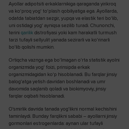
Ayollar adipotsiti erkaklarnikiga qaraganda yirikroq
va ko‘proq yog‘ to‘plash qobiliyatiga ega. Ayollarda,
odatda tabiatdan sezgir, yupqa va elastik teri bo‘lib,
uni ostidagi yog‘ ayniqsa sezilib turadi. Chunonchi,
terini
qarilik
distrofiyasi yoki kam harakatli turmush
tarzi tufayli sellyulit yanada sezirarli va ko‘rinarli
bo‘lib qolishi mumkin.
Ortiqcha vaznga ega bo‘lmagan o‘rta statistik ayolni
organizmida yog‘ foizi, prinsipda erkak
organizmidagidan ko‘p hisoblanadi. Bu farqlar jinsiy
balog‘atga yetish davridan boshlanadi va umr
davomida saqlanib qoladi va biokimyoviy, jinsiy
farqlar oqibati hisoblanadi.
O‘smirlik davrida tanada yog‘likni normal kechishini
taminlaydi. Bunday farqlikni sababi – ayollarni jinsiy
gormonlari estrogenlarda: aynan ular tufayli