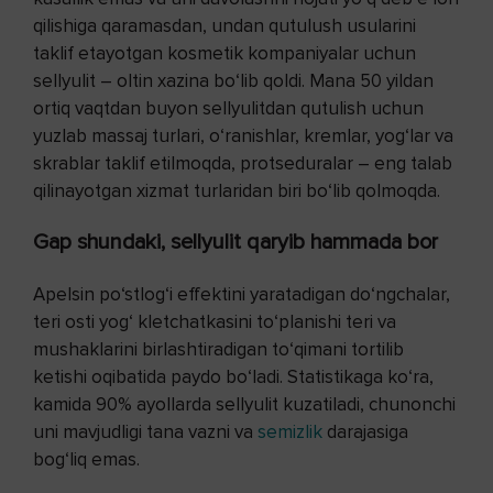
qilishiga qaramasdan, undan qutulush usularini
taklif etayotgan kosmetik kompaniyalar uchun
sellyulit – oltin xazina bo‘lib qoldi. Mana 50 yildan
ortiq vaqtdan buyon sellyulitdan qutulish uchun
yuzlab massaj turlari, o‘ranishlar, kremlar, yog‘lar va
skrablar taklif etilmoqda, protseduralar – eng talab
qilinayotgan xizmat turlaridan biri bo‘lib qolmoqda.
Gap shundaki, sellyulit qaryib hammada bor
Apelsin po‘stlog‘i effektini yaratadigan do‘ngchalar,
teri osti yog‘ kletchatkasini to‘planishi teri va
mushaklarini birlashtiradigan to‘qimani tortilib
ketishi oqibatida paydo bo‘ladi. Statistikaga ko‘ra,
kamida 90% ayollarda sellyulit kuzatiladi, chunonchi
uni mavjudligi tana vazni va
semizlik
darajasiga
bog‘liq emas.