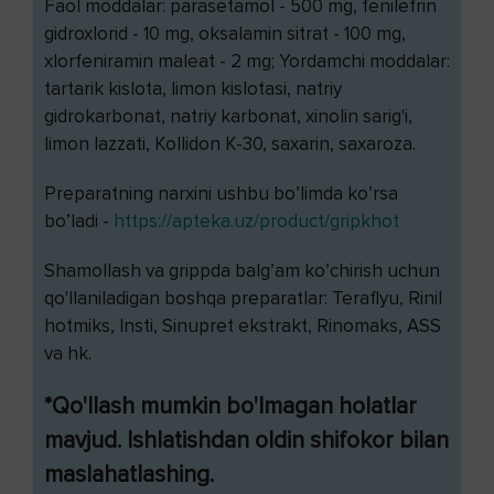
Faol moddalar: parasetamol - 500 mg, fenilefrin
gidroxlorid - 10 mg, oksalamin sitrat - 100 mg,
xlorfeniramin maleat - 2 mg; Yordamchi moddalar:
tartarik kislota, limon kislotasi, natriy
gidrokarbonat, natriy karbonat, xinolin sarig'i,
limon lazzati, Kollidon K-30, saxarin, saxaroza.
Preparatning narxini ushbu bo’limda ko’rsa
bo’ladi -
https://apteka.uz/product/gripkhot
Shamollash va grippda balg’am ko’chirish uchun
qo'llaniladigan boshqa preparatlar: Teraflyu, Rinil
hotmiks, Insti, Sinupret ekstrakt, Rinomaks, ASS
va hk.
*Qo'llash mumkin bo'lmagan holatlar
mavjud. Ishlatishdan oldin shifokor bilan
maslahatlashing.