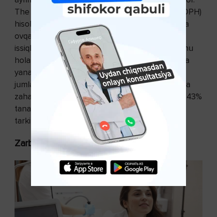
The California Department of Public Health (CDPH)
hisobotlariga ko‘ra bu modda tezda teri o‘pka va
ovqat hazm trakti orqali so‘riladi. O‘ranishlardagi
issiqlik rejimini yaratish absorbsiyani tezlatadi. Shu
holatda teri g‘ovaklari ochiq va 1.4 dioksan qonga
yana tezroq tushadi va oqibatda og‘ir kasalliklar,
jumladan saratonga olib kelishi mumkin. Amerika
zaharli moddalar agentligi ma’lumotlariga ko‘ra, 43%
tanani moddalashtiruvchi kosmetik vositalar
tarkibida 1.4-dioksan uchraydi.
Zarba-to‘lqinli antitsellyulit terapiya