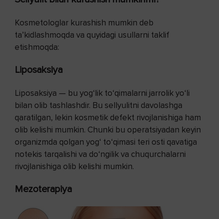
Kosmetologlar kurashish mumkin deb
ta’kidlashmoqda va quyidagi usullarni taklif
etishmoqda:
Liposaksiya
Liposaksiya — bu yog‘lik to‘qimalarni jarrolik yo‘li
bilan olib tashlashdir. Bu sellyulitni davolashga
qaratilgan, lekin kosmetik defekt rivojlanishiga ham
olib kelishi mumkin. Chunki bu operatsiyadan keyin
organizmda qolgan yog‘ to‘qimasi teri osti qavatiga
notekis tarqalishi va do‘ngilik va chuqurchalarni
rivojlanishiga olib kelishi mumkin.
Mezoterapiya