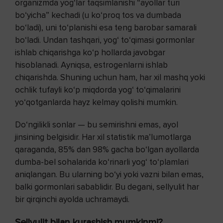
organizmda yog‘lar taqsimlanishi “ayollar turi
bo‘yicha” kechadi (u ko‘proq tos va dumbada
bo‘ladi), uni to‘planishi esa teng barobar samarali
bo‘ladi. Undan tashqari, yog‘ to‘qimasi gormonlar
ishlab chiqarishga ko‘p hollarda javobgar
hisoblanadi. Ayniqsa, estrogenlarni ishlab
chiqarishda. Shuning uchun ham, har xil mashq yoki
ochlik tufayli ko‘p miqdorda yog‘ to‘qimalarini
yo‘qotganlarda hayz kelmay qolishi mumkin.
Do‘ngilikli sonlar — bu semirishni emas, ayol
jinsining belgisidir. Har xil statistik ma’lumotlarga
qaraganda, 85% dan 98% gacha bo‘lgan ayollarda
dumba-bel sohalarida ko‘rinarli yog‘ to‘plamlari
aniqlangan. Bu ularning bo‘yi yoki vazni bilan emas,
balki gormonlari sabablidir. Bu degani, sellyulit har
bir qirqinchi ayolda uchramaydi.
Sellyulit bilan kurashish mumkinmi?