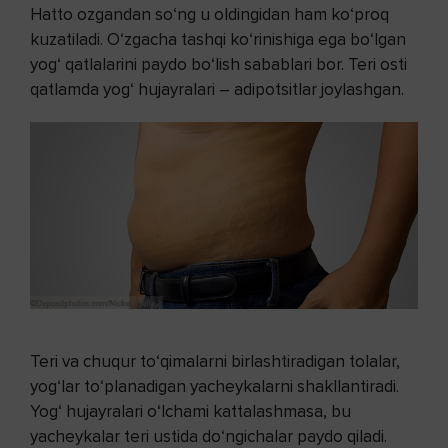
Hatto ozgandan so‘ng u oldingidan ham ko‘proq
kuzatiladi. O‘zgacha tashqi ko‘rinishiga ega bo‘lgan
yog‘ qatlalarini paydo bo‘lish sabablari bor. Teri osti
qatlamda yog‘ hujayralari – adipotsitlar joylashgan.
Teri va chuqur to‘qimalarni birlashtiradigan tolalar,
yog‘lar to‘planadigan yacheykalarni shakllantiradi.
Yog‘ hujayralari o‘lchami kattalashmasa, bu
yacheykalar teri ustida do‘ngichalar paydo qiladi.