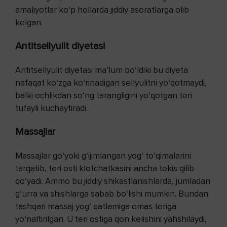
amaliyotlar ko‘p hollarda jiddiy asoratlarga olib
kelgan.
Antitsellyulit diyetasi
Antitsellyulit diyetasi ma’lum bo‘ldiki bu diyeta
nafaqat ko‘zga ko‘rinadigan sellyulitni yo‘qotmaydi,
balki ochlikdan so‘ng tarangligini yo‘qotgan teri
tufayli kuchaytiradi.
Massajlar
Massajlar go‘yoki g‘ijimlangan yog‘ to‘qimalarini
tarqatib, teri osti kletchatkasini ancha tekis qilib
qo‘yadi. Ammo bu jiddiy shikastlanishlarda, jumladan
g‘urra va shishlarga sabab bo‘lishi mumkin. Bundan
tashqari massaj yog‘ qatlamiga emas teriga
yo‘naltirilgan. U teri ostiga qon kelishini yahshilaydi,