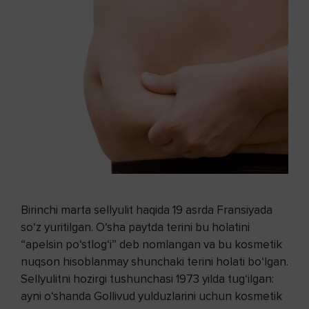
Birinchi marta sellyulit haqida 19 asrda Fransiyada
so‘z yuritilgan. O‘sha paytda terini bu holatini
“apelsin po‘stlog‘i” deb nomlangan va bu kosmetik
nuqson hisoblanmay shunchaki terini holati bo‘lgan.
Sellyulitni hozirgi tushunchasi 1973 yilda tug‘ilgan:
ayni o‘shanda Gollivud yulduzlarini uchun kosmetik