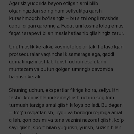
Agar siz yuqorida bayon etilganlarni bilib
olganingizdan so‘ng ham sellyulitga qarshi
kurashmoqchi bo‘lsangiz – bu sizni ongli ravishda
qabul qilgan qaroringiz. Faqat uni kosmetolog emas
faqat terapevt bilan maslahatlashib qilishingiz zarur.
Unutmaslik kerakki, kosmetologlar taklif etayotgan
protseduralar vaqtinchalik samaraga ega, qaddi
qomatingizni ushlab turish uchun esa ularni
muntazam va butun qolgan umringiz davomida
bajarish kerak.
Shuning uchun, ekspertlar fikriga ko‘ra, sellyulitni
tashqi ko‘rinishlarini kamaytirish uchun sog‘lom
turmush tarziga amal qilish kifoya bo‘ladi. Bu degani
– to‘g‘ri ovqatlanish, uyqu va hordiqni rejimiga amal
qilish, qon bosimi va tana vaznini nazorat qilish, ko‘p
sayr qilish, sport bilan yugurish, yurish, suzish bilan