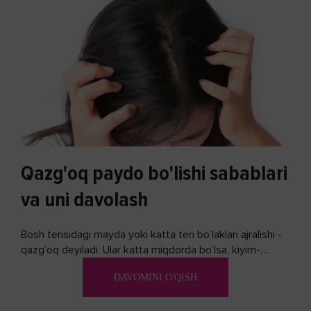
Qazg'oq paydo bo'lishi sabablari
va uni davolash
Bosh terisidagi mayda yoki katta teri bo’laklari ajralishi -
qazg’oq deyiladi. Ular katta miqdorda bo’lsa, kiyim-
kechakka tushib, yoqimsiz...
DAVOMINI O'QISH