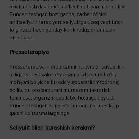
oziqlantirish davrlarida qo‘llash qat’iyan man etiladi.
Bundan tashqari hozirgacha, zarba to‘lqinli
antitsellyulit terapiyani sellyulitga uzoq vaqt ta’siri
to‘g‘risida hech qanday klinik tadqiqotlar nashr
etilmagan.
Pressoterapiya
Pressoterapiya – organizmni hujayralar suyuqlikni
ortiqchasidan xalos etadigan protsedura bo‘lib,
mohiyati bo‘yicha bu oddiy apparatli limfodrenaj
bo‘lib, bu protsedurani muntazam takrorlab
turilmasa, organizm dastlabki holatiga qaytadi.
Bundan tashqari apparatli limfodrenaj juda ko‘p
qarshi ko‘rsatmalarga ega
Sellyulit bilan kurashish kerakmi?