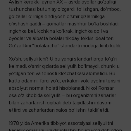
Aytish kerakki, aynan XX – asrda ayollar go‘zalligi
tushunchasi butunlay o‘zgardi: to‘lishgan, do‘mboq,
go‘zallar o‘rniga endi yosh o‘smir qizlarnikiga
o‘xshash qaddi – qomatlar mashhur bo‘la boshladi:
ingichka bel, kichkina ko‘krak, ingichka qo‘l va
oyoqlar va albatta bolalarnikiday tekkis ideal teri.
Go‘zallikni “bolalarcha” standarti modaga kirib keldi.
Xo‘sh, sellyulitchi? U bu yangi standartlarga to‘g‘ri
kelmadi, o‘smir qizlarda sellyulit bo‘lmaydi, chunki u
yetilgan teri va teriosti kletchatkasi alomatidir. Bu
katta odamni, farqi yo‘q, erkakmi yoki ayolmi terisini
absolyut normal holati hisoblanadi. Nikol Ronsar
esa o‘z kitobida sellyulit – bu organizmni zaharlar
bilan zaharlanish oqibati deb taqidlashni davom
ettirdi va zaharlardan xalos bo‘lishni taklif etdi.
1978 yilda Amerika tibbiyot assotsiyasi sellyulitni
kasallik emas va uni davolashni hojati yo‘q deb e’lon