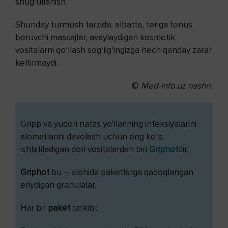
shug‘ullanish.
Shunday turmush tarzida, albatta, teriga tonus
beruvchi massajlar, avaylaydigan kosmetik
vositalarni qo‘llash sog‘lig‘ingizga hech qanday zarar
keltirmaydi.
©
Med-info.uz nashri.
Gripp va yuqori nafas yo'llarining infeksiyalarini
alomatlarini davolash uchun eng ko’p
ishlatiladigan dori vositalardan biri
Griphot
dir.
Griphot
bu – alohida paketlarga qadoqlangan
eriydigan granulalar.
Har bir
paket
tarkibi: