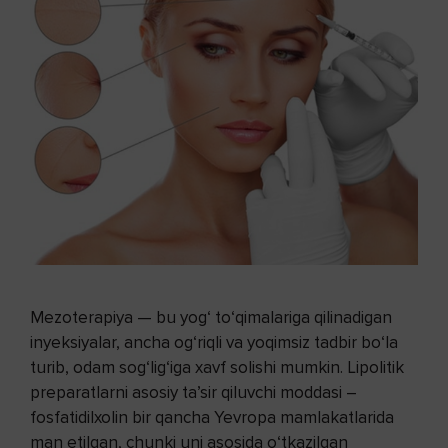
Mezoterapiya — bu yog‘ to‘qimalariga qilinadigan
inyeksiyalar, ancha og‘riqli va yoqimsiz tadbir bo‘la
turib, odam sog‘lig‘iga xavf solishi mumkin. Lipolitik
preparatlarni asosiy ta’sir qiluvchi moddasi –
fosfatidilxolin bir qancha Yevropa mamlakatlarida
man etilgan, chunki uni asosida o‘tkazilgan