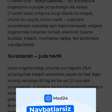
O‘ranish (rus - обёртывание) – bu protsedura
organizmni suyuqlik yo‘qotishiga olib keladi.
O‘ranish bilan ortiqcha shug‘ullanib bo‘lmaydi,
chunki bu sog‘liq uchun xavfli – organizm
suvsizlanishi oqibatida qon hajmi kamayadi, natijada
organizmda toksinlar oshadi, elektrolit balansi
buziladi, toliqish, mushaklar zaifligi, teri qichishishi
vujudga keladi.
Suvsizlanish – juda havfli!
Inson organizmdagi umumiy suv hajmini 2%ni
yo‘qotganda toliqish alomatlari paydo bo‘ladi. Agar
sizning vazningiz 60 kg bo‘lsa va 1.2l suyuqlik
yo‘qotsangiz, o‘zingizni darmonsizlanayotganingizni
sezasiz. Agar 7% suyuqlik yo‘qotsangiz
gallyutsinatsiya, 10% da esa hushdan ketasiz.
Bundan tashqari o‘ranish kosmetik vositalarini
ayrimlarini tarkibida xavfli modda – 1.4-dioksan bor.