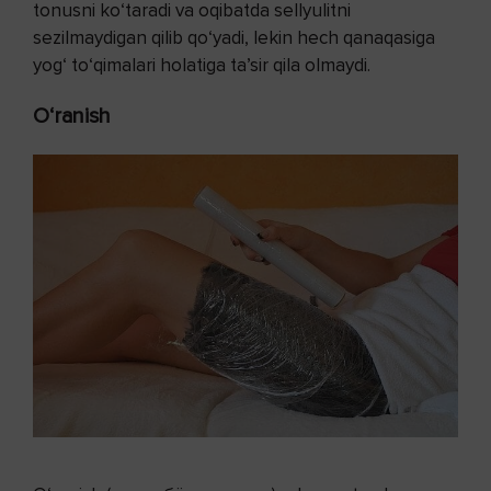
tonusni ko‘taradi va oqibatda sellyulitni
sezilmaydigan qilib qo‘yadi, lekin hech qanaqasiga
yog‘ to‘qimalari holatiga ta’sir qila olmaydi.
O‘ranish