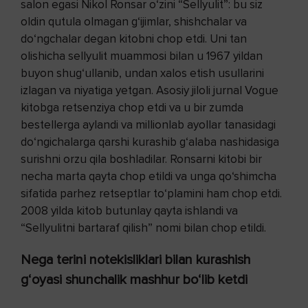
salon egasi Nikol Ronsar o‘zini “Sellyulit”: bu siz
oldin qutula olmagan g‘ijimlar, shishchalar va
do‘ngchalar degan kitobni chop etdi. Uni tan
olishicha sellyulit muammosi bilan u 1967 yildan
buyon shug‘ullanib, undan xalos etish usullarini
izlagan va niyatiga yetgan. Asosiy jiloli jurnal Vogue
kitobga retsenziya chop etdi va u bir zumda
bestellerga aylandi va millionlab ayollar tanasidagi
do‘ngichalarga qarshi kurashib g‘alaba nashidasiga
surishni orzu qila boshladilar. Ronsarni kitobi bir
necha marta qayta chop etildi va unga qo‘shimcha
sifatida parhez retseptlar to‘plamini ham chop etdi.
2008 yilda kitob butunlay qayta ishlandi va
“Sellyulitni bartaraf qilish” nomi bilan chop etildi.
Nega terini notekisliklari bilan kurashish
g‘oyasi shunchalik mashhur bo‘lib ketdi