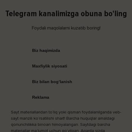
Telegram kanalimizga obuna bo'ling
Foydali maqolalarni kuzatib boring!
Biz haqimizda
Maxfiylik siyosati
Biz bilan bog‘lanish
Reklama
Sayt materiallaridan to‘liq yoki qisman foydalanilganda veb-
sayt manzili ko‘rsatilishi shart! Barcha huquqlar amaldagi
qonunchilikka binoan himoyalangan. Saytdagi barcha
materiallar ma’lumot uchun qo‘yilgan. Agarda sizda