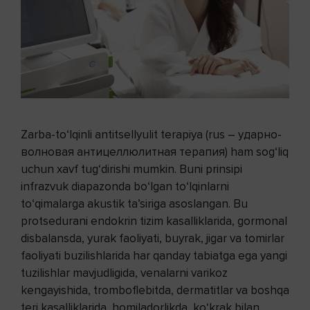
Zarba-to‘lqinli antitsellyulit terapiya (rus – ударно-
волновая антицеллюлитная терапия) ham sog‘liq
uchun xavf tug‘dirishi mumkin. Buni prinsipi
infrazvuk diapazonda bo‘lgan to‘lqinlarni
to‘qimalarga akustik ta’siriga asoslangan. Bu
protsedurani endokrin tizim kasalliklarida, gormonal
disbalansda, yurak faoliyati, buyrak, jigar va tomirlar
faoliyati buzilishlarida har qanday tabiatga ega yangi
tuzilishlar mavjudligida, venalarni varikoz
kengayishida, tromboflebitda, dermatitlar va boshqa
teri kasalliklarida, homiladorlikda, ko‘krak bilan