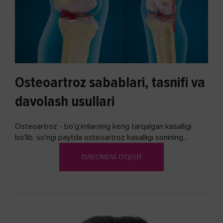
Osteoartroz sabablari, tasnifi va
davolash usullari
Osteoartroz - bo'g'imlarning keng tarqalgan kasalligi
bo'lib, so'ngi paytda osteoartroz kasalligi sonining
ko'payishi tendentsiyasi mavjud...
DAVOMINI O'QISH