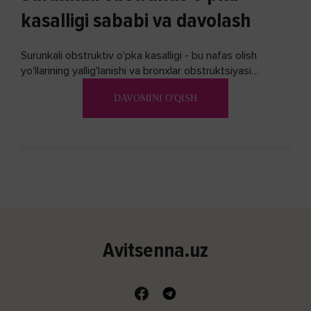
kasalligi sababi va davolash
Surunkali obstruktiv o'pka kasalligi - bu nafas olish
yo'llarining yallig'lanishi va bronxlar obstruktsiyasi
(shishishi) bilan tavsiflangan...
DAVOMINI O'QISH
Avitsenna.uz