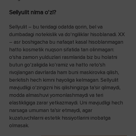
Sellyulit nima o‘zi?
Sellyulit – bu teridagi odatda qorin, bel va
dumbadagi notekislik va do‘ngiliklar hisoblanadi. XX
– asr boshigacha bu nafaqat kasal hisoblanmagan
hatto kosmetik nuqson sifatida tan olinmagan:
o‘sha zamon yulduzlari rasmlarida biz bu holatni
butun go‘zaligida ko‘ramiz va hatto reto‘sh
rivojlangan davrlarda ham buni maskirovka qilish,
berkitish hech kimni hayoliga kelmagan. Sellyulit
mavjudligi o‘zingizni his qilishingizga ta’sir qilmaydi,
modda almashuvi yomonlashmaydi va teri
elastikligiga zarar yetkazmaydi. Uni mavjudligi hech
narsaga umuman ta’sir etmaydi, agar
kuzatuvchilarni estetik hissiyotlarini inobatga
olmasak.