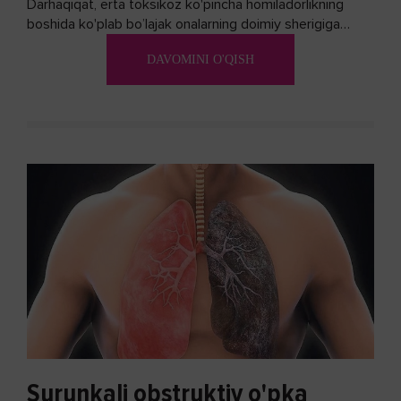
Darhaqiqat, erta toksikoz ko'pincha homiladorlikning
boshida ko'plab bo’lajak onalarning doimiy sherigiga
aylanadi. Ushbu noxush alomatlardan xalos bo'lishning
DAVOMINI O'QISH
biron bir usuli bormi?
Surunkali obstruktiv o'pka