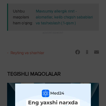
Ushbu
Mavsumiy allergik rinit -
maqolani
alomatlar, kelib chiqish sabablari
ham o'qing:
va tashxislash ( 1-qism )
-
Reyting va sharhlar
TEGISHLI MAQOLALAR