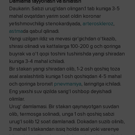
Damlama tayyorlash va ishlatish
Daukarin. Sabzi urug‘idan olingan.1 tab kuniga 3-5
mahal ovqatdan yarim soat oldin koronar
yetishmovchiligi stenokardiyada,
arteroskleroz
,
astma
da qabul qilinadi.
Yangi uzilgan ildiz va mevasi qir’gichdan o‘tkazib,
shirasi olinadi va kattalarga 100-200 g och qoringa
buyrak va o‘t qopi toshini tushirishda yangi shiradan
kuniga 3-4 mahal ichiladi.
Bir stakan yangi shiradan olib, 1-2 osh qoshiq toza
asal aralashtirib kuniga 1 osh qoshiqdan 4-5 mahal
och qoringa bronxit
pnevmaniya
, laringitga ichiladi.
Eng yaxshi suv qizilda sarig‘I oshbop deyishadi
olimlar.
Urug‘ damlamasi. Bir stakan qaynayotgan suvdan
olib, termosga solinadi, unga 1 osh qoshiq sabzi
urug‘I solib 12 soat damlanadi. Dokadan suzib olinib,
3 mahal 1 stakandan issiq holda asal yoki varenye