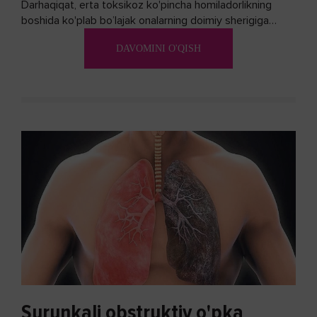
Darhaqiqat, erta toksikoz ko'pincha homiladorlikning
boshida ko'plab bo’lajak onalarning doimiy sherigiga
aylanadi. Ushbu noxush alomatlardan xalos bo'lishning
DAVOMINI O'QISH
biron bir usuli bormi?
Surunkali obstruktiv o'pka