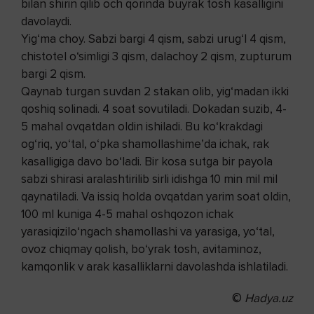
bilan shirin qilib och qorinda buyrak tosh kasalligini
davolaydi.
Yig‘ma choy. Sabzi bargi 4 qism, sabzi urug‘I 4 qism,
chistotel o‘simligi 3 qism, dalachoy 2 qism, zupturum
bargi 2 qism.
Qaynab turgan suvdan 2 stakan olib, yig‘madan ikki
qoshiq solinadi. 4 soat sovutiladi. Dokadan suzib, 4-
5 mahal ovqatdan oldin ishiladi. Bu ko‘krakdagi
og‘riq, yo‘tal, o‘pka shamollashime’da ichak, rak
kasalligiga davo bo‘ladi. Bir kosa sutga bir payola
sabzi shirasi aralashtirilib sirli idishga 10 min mil mil
qaynatiladi. Va issiq holda ovqatdan yarim soat oldin,
100 ml kuniga 4-5 mahal oshqozon ichak
yarasiqizilo‘ngach shamollashi va yarasiga, yo‘tal,
ovoz chiqmay qolish, bo‘yrak tosh, avitaminoz,
kamqonlik v arak kasalliklarni davolashda ishlatiladi.
©
Hadya.uz