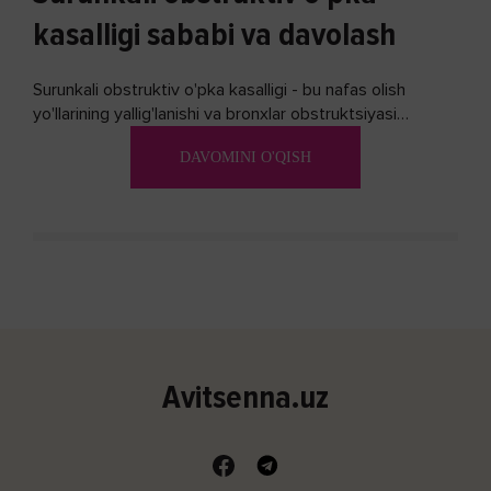
kasalligi sababi va davolash
Surunkali obstruktiv o'pka kasalligi - bu nafas olish
yo'llarining yallig'lanishi va bronxlar obstruktsiyasi
(shishishi) bilan tavsiflangan...
DAVOMINI O'QISH
Avitsenna.uz