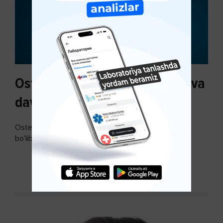
Osteoartroz sabablari, tasnifi va
davolash usullari
Osteoartroz - bo'g'imlarning keng tarqalgan kasalligi
bo'lib, so'ngi paytda osteoartroz kasalligi sonining
ko'payishi tendentsiyasi mavjud...
DAVOMINI O'QISH