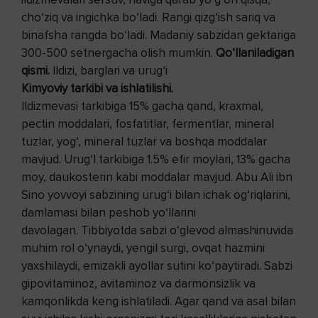
cho‘ziq va ingichka bo‘ladi. Rangi qizg‘ish sariq va
binafsha rangda bo‘ladi. Madaniy sabzidan gektariga
300-500 setnergacha olish mumkin.
Qo‘llaniladigan
qismi.
Ildizi, barglari va urug‘i
Kimyoviy tarkibi va ishlatilishi.
Ildizmevasi tarkibiga 15% gacha qand, kraxmal,
pectin moddalari, fosfatitlar, fermentlar, mineral
tuzlar, yog‘, mineral tuzlar va boshqa moddalar
mavjud. Urug‘I tarkibiga 1.5% efir moylari, 13% gacha
moy, daukosterin kabi moddalar mavjud. Abu Ali ibn
Sino yovvoyi sabzining urug‘i bilan ichak og‘riqlarini,
damlamasi bilan peshob yo‘llarini
davolagan. Tibbiyotda sabzi o‘glevod almashinuvida
muhim rol o‘ynaydi, yengil surgi, ovqat hazmini
yaxshilaydi, emizakli ayollar sutini ko‘paytiradi. Sabzi
gipovitaminoz, avitaminoz va darmonsizlik va
kamqonlikda keng ishlatiladi. Agar qand va asal bilan