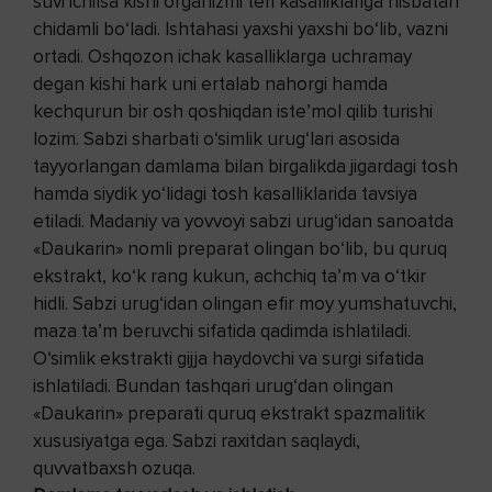
suvi ichilsa kishi organizmi teri kasalliklariga nisbatan
chidamli bo‘ladi. Ishtahasi yaxshi yaxshi bo‘lib, vazni
ortadi. Oshqozon ichak kasalliklarga uchramay
degan kishi hark uni ertalab nahorgi hamda
kechqurun bir osh qoshiqdan iste’mol qilib turishi
lozim. Sabzi sharbati o‘simlik urug‘lari asosida
tayyorlangan damlama bilan birgalikda jigardagi tosh
hamda siydik yo‘lidagi tosh kasalliklarida tavsiya
etiladi. Madaniy va yovvoyi sabzi urug‘idan sanoatda
«Daukarin» nomli preparat olingan bo‘lib, bu quruq
ekstrakt, ko‘k rang kukun, achchiq ta’m va o‘tkir
hidli. Sabzi urug‘idan olingan efir moy yumshatuvchi,
maza ta’m beruvchi sifatida qadimda ishlatiladi.
O‘simlik ekstrakti gijja haydovchi va surgi sifatida
ishlatiladi. Bundan tashqari urug‘dan olingan
«Daukarin» preparati quruq ekstrakt spazmalitik
xususiyatga ega. Sabzi raxitdan saqlaydi,
quvvatbaxsh ozuqa.