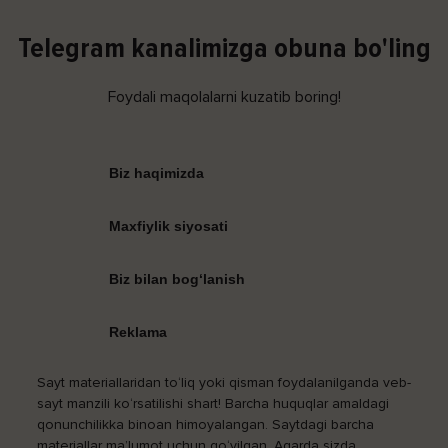
Telegram kanalimizga obuna bo'ling
Foydali maqolalarni kuzatib boring!
Biz haqimizda
Maxfiylik siyosati
Biz bilan bog‘lanish
Reklama
Sayt materiallaridan to‘liq yoki qisman foydalanilganda veb-
sayt manzili ko‘rsatilishi shart! Barcha huquqlar amaldagi
qonunchilikka binoan himoyalangan. Saytdagi barcha
materiallar ma’lumot uchun qo‘yilgan. Agarda sizda