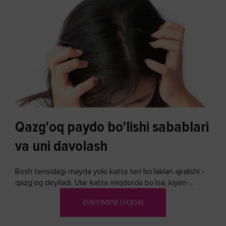
Qazg'oq paydo bo'lishi sabablari
va uni davolash
Bosh terisidagi mayda yoki katta teri bo’laklari ajralishi -
qazg’oq deyiladi. Ular katta miqdorda bo’lsa, kiyim-
kechakka tushib, yoqimsiz...
DAVOMINI O'QISH