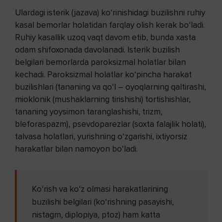
Ulardagi isterik (jazava) ko‘rinishidagi buzilishni ruhiy
kasal bemorlar holatidan farqlay olish kerak bo‘ladi.
Ruhiy kasallik uzoq vaqt davom etib, bunda xasta
odam shifoxonada davolanadi. Isterik buzilish
belgilari bemorlarda paroksizmal holatlar bilan
kechadi. Paroksizmal holatlar ko‘pincha harakat
buzilishlari (tananing va qo‘l – oyoqlarning qaltirashi,
mioklonik (mushaklarning tirishishi) tortishishlar,
tananing yoysimon taranglashishi, trizm,
bleforaspazm), psevdoparezlar (soxta falajlik holati),
talvasa holatlari, yurishning o‘zgarishi, ixtiyorsiz
harakatlar bilan namoyon bo‘ladi.
Ko‘rish va ko‘z olmasi harakatlarining
buzilishi belgilari (ko‘rishning pasayishi,
nistagm, diplopiya, ptoz) ham katta