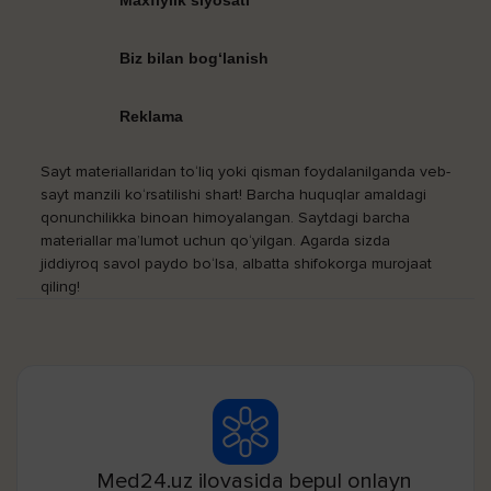
Maxfiylik siyosati
Biz bilan bog‘lanish
Reklama
Sayt materiallaridan to‘liq yoki qisman foydalanilganda veb-
sayt manzili ko‘rsatilishi shart! Barcha huquqlar amaldagi
qonunchilikka binoan himoyalangan. Saytdagi barcha
materiallar ma’lumot uchun qo‘yilgan. Agarda sizda
jiddiyroq savol paydo bo‘lsa, albatta shifokorga murojaat
qiling!
Med24.uz ilovasida bepul onlayn