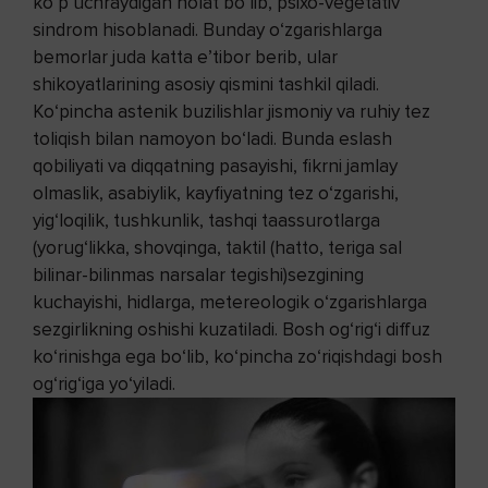
ko‘p uchraydigan holat bo‘lib, psixo-vegetativ
sindrom hisoblanadi. Bunday o‘zgarishlarga
bemorlar juda katta e’tibor berib, ular
shikoyatlarining asosiy qismini tashkil qiladi.
Ko‘pincha astenik buzilishlar jismoniy va ruhiy tez
toliqish bilan namoyon bo‘ladi. Bunda eslash
qobiliyati va diqqatning pasayishi, fikrni jamlay
olmaslik, asabiylik, kayfiyatning tez o‘zgarishi,
yig‘loqilik, tushkunlik, tashqi taassurotlarga
(yorug‘likka, shovqinga, taktil (hatto, teriga sal
bilinar-bilinmas narsalar tegishi)sezgining
kuchayishi, hidlarga, metereologik o‘zgarishlarga
sezgirlikning oshishi kuzatiladi. Bosh og‘rig‘i diffuz
ko‘rinishga ega bo‘lib, ko‘pincha zo‘riqishdagi bosh
og‘rig‘iga yo‘yiladi.