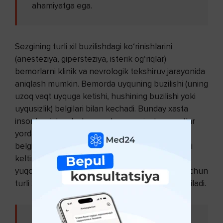
ahamiyatga ega.
Sezgining turli xil buzilishdagi ko‘rinishlarini
(anesteziya, gipersteziya, isterik og‘riqlar)
bemorlarni klinik va nevrologik tekshiruv jarayonida
aniqlash mumkin. Bemorda uyquning buzilishi (uning
uzoq vaqt uyquga ketishi, hushining buzilishi yoki
uyqusizlik) belgilari bilan kechadi. Bunday xasta
insonlarni davolash nevrolog va psixoterapevtlar
yordami bilan olib boriladi. Davolash turi xastalik
belgisiga qarab amalga oshiriladi. Ya’ni, kasallikni
keltirib chiqargan omillarga barham berish va
yuqorida qayd etilgan belgilarni bartaraf etish uchun
turli xil guruhga kiruvchi dori vositalari tavsiya etiladi.