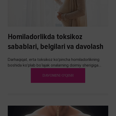
Homiladorlikda toksikoz
sabablari, belgilari va davolash
Darhaqiqat, erta toksikoz ko'pincha homiladorlikning
boshida ko'plab bo’lajak onalarning doimiy sherigiga
aylanadi. Ushbu noxush alomatlardan xalos bo'lishning
DAVOMINI O'QISH
biron bir usuli bormi?