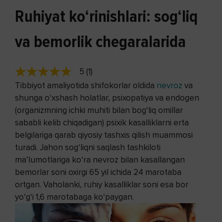
Ruhiyat ko‘rinishlari: sog‘liq
va bemorlik chegaralarida
5 (1)
Tibbiyot amaliyotida shifokorlar oldida
nevroz
va
shunga o‘xshash holatlar, psixopatiya va endogen
(organizmning ichki muhiti bilan bog‘liq omillar
sababli kelib chiqadigan) psixik kasalliklarni erta
belgilariga qarab qiyosiy tashxis qilish muammosi
turadi. Jahon sog‘liqni saqlash tashkiloti
ma’lumotlariga ko‘ra nevroz bilan kasallangan
bemorlar soni oxirgi 65 yil ichida 24 marotaba
ortgan. Vaholanki, ruhiy kasalliklar soni esa bor
yo‘g‘i 1,6 marotabaga ko‘paygan.