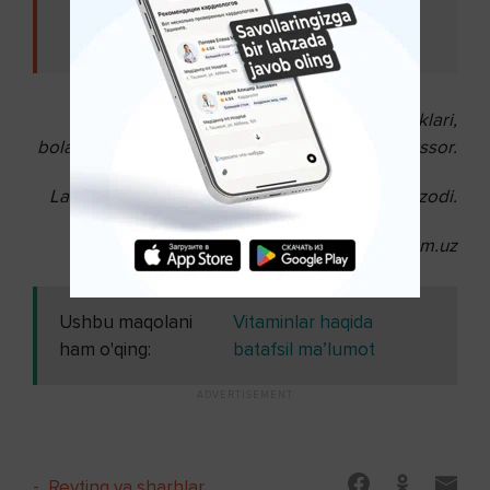
Ushbu maqolani ham o‘qing:
Siz qaysi
temperamentga mansubligingizni bilsazmi?
Yoqutxon MAJIDOVA,
ToshPTI Asab kasalliklari,
bolalar asab kasalliklari kafedrasi mudiri, professor.
Latofat ZIYAXODJAYEVA,
tibbiyot fanlari nomzodi.
"Sog‘lom avlod" gazetasi. Soglom.uz
Ushbu maqolani
Vitaminlar haqida
ham o'qing:
batafsil ma’lumot
-
Reyting va sharhlar