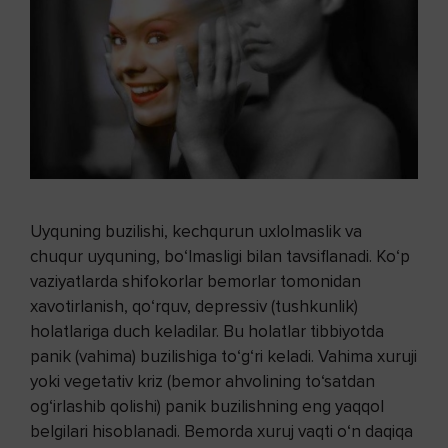
Uyquning buzilishi, kechqurun uxlolmaslik va
chuqur uyquning, bo‘lmasligi bilan tavsiflanadi. Ko‘p
vaziyatlarda shifokorlar bemorlar tomonidan
xavotirlanish, qo‘rquv, depressiv (tushkunlik)
holatlariga duch keladilar. Bu holatlar tibbiyotda
panik (vahima) buzilishiga to‘g‘ri keladi. Vahima xuruji
yoki vegetativ kriz (bemor ahvolining to‘satdan
og‘irlashib qolishi) panik buzilishning eng yaqqol
belgilari hisoblanadi. Bemorda xuruj vaqti o‘n daqiqa