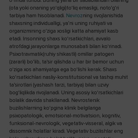
o‘rinda turibdi. Buning yana bir sabablaridan oilaning
(ota yoki onaning yo‘qligi)to‘liq emasligi, noto‘g‘ri
tarbiya ham hisoblanadi.
Nevroz
ning rivojlanishida
shaxsning individualligi, ya’ni uning ruhiyati va
organizmining o‘ziga xosligi katta ahamiyat kasb
etadi. Insonning shaxs ko‘rsatkichlari, avvalo
atrofdagi jarayonlarga munosabati bilan ko‘rinadi.
Psixotravmatik(ruhiy shikastli) omillar patogen
(zararli) bo‘lib, ta’sir qilishda u har bir bemor uchun
o‘ziga xos ahamiyatga ega bo‘lishi kerak. Shaxs
ko‘rsatkichlari nasliy-konstitutsional va tashqi muhit
ta’sirotlari (yashash tarzi, tarbiya) bilan uzviy
bog‘liqlikda rivojlanadi. Uning asosiy ko‘rsatkichlari
bolalik davrida shakllanadi. Nevrostenik
buzilishlarning ko‘pgina klinik belgilariga
psixopatologik, emotsional-motivatsion, kognitiv,
funksional-nevrologik, vegetativ-visseral, algik va
dissomnik holatlar kiradi. Vegetativ buzilishlar eng