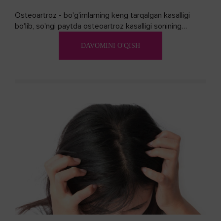
Osteoartroz - bo'g'imlarning keng tarqalgan kasalligi
bo'lib, so'ngi paytda osteoartroz kasalligi sonining
ko'payishi tendentsiyasi mavjud...
DAVOMINI O'QISH