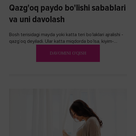
Qazg'oq paydo bo'lishi sabablari
va uni davolash
Bosh terisidagi mayda yoki katta teri bo’laklari ajralishi -
qazg’oq deyiladi. Ular katta miqdorda bo’lsa, kiyim-
kechakka tushib, yoqimsiz...
DAVOMINI O'QISH