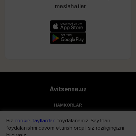
maslahatlar
Avitsenna.uz
HAMKORLAR
Top.uz
Biz
cookie-fayllardan
foydalanamiz. Saytdan
Apteka.uz
foydalanishni davom ettirish orqali siz roziligingizni
Med24.uz
bildirasiz