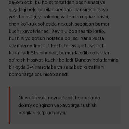
davom etib, bu holat to‘satdan boshlanadi va
quyidagi belgilar bilan kechadi: hansirash, havo
yetishmasligi, yurakning va tomirning tez urishi,
chap ko‘krak sohasida noxush sezgidan bemor
kuchli xavotirlanadi. Keyin u bo‘shashib ketib,
hushini yo‘qotish holatida bo‘ladi. Yana xasta
odamda qaltirash, titrash, terlash, et uvishishi
kuzatiladi. Shuningdek, bemorda o‘lib qolishdan
qo‘rqish hissiyoti kuchli bo‘ladi. Bunday holatlarning
bir oyda 3-4 marotaba va sababsiz kuzatilishi
bemorlarga xos hisoblanadi.
Nevrotik yoki nevrostenik bemorlarda
doimiy qo‘rqinch va xavotirga tushish
belgilari ko‘p uchraydi.