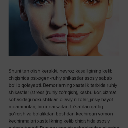
Shuni tan olish kerakki, nevroz kasalligining kelib
chiqishida psixogen-ruhiy shikastlar asosiy sabab
bo‘lib qolayapti. Bemorlarning xastalik tarixida ruhiy
shikastlar (stress (ruhiy zo‘riqish), kasbu kor, xizmat
sohasidagi noxushliklar, oilaviy nizolar, jinsiy hayot
muammolari, biror narsadan to‘satdan qattiq
qo‘rqish va bolalikdan boshdan kechirgan yomon
kechinmalar) xastalikning kelib chiqishida asosiy