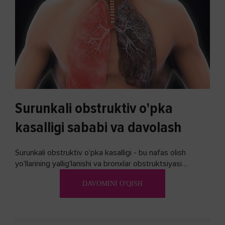
Surunkali obstruktiv o'pka
kasalligi sababi va davolash
Surunkali obstruktiv o'pka kasalligi - bu nafas olish
yo'llarining yallig'lanishi va bronxlar obstruktsiyasi
(shishishi) bilan tavsiflangan...
DAVOMINI O'QISH