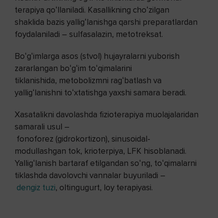
terapiya qoʻllaniladi. Kasallikning choʻzilgan
shaklida bazis yalligʻlanishga qarshi preparatlardan
foydalaniladi – sulfasalazin, metotreksat.
Boʻgʻimlarga asos (stvol) hujayralarni yuborish
zararlangan boʻgʻim toʻqimalarini
tiklanishida, metobolizmni ragʻbatlash va
yalligʻlanishni toʻxtatishga yaxshi samara beradi.
Xasatalikni davolashda fizioterapiya muolajalaridan
samarali usul –
fonoforez (gidrokortizon), sinusoidal-
modullashgan tok, krioterpiya, LFK hisoblanadi.
Yalligʻlanish bartaraf etilgandan soʻng, toʻqimalarni
tiklashda davolovchi vannalar buyuriladi –
dengiz tuzi
, oltingugurt, loy terapiyasi.