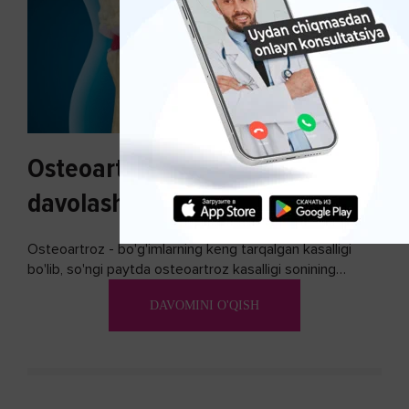
Osteoartroz sabablari, tasnifi va
davolash usullari
Osteoartroz - bo'g'imlarning keng tarqalgan kasalligi
bo'lib, so'ngi paytda osteoartroz kasalligi sonining
ko'payishi tendentsiyasi mavjud...
DAVOMINI O'QISH