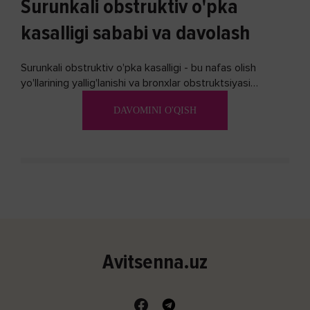
Surunkali obstruktiv o'pka
kasalligi sababi va davolash
Surunkali obstruktiv o'pka kasalligi - bu nafas olish
yo'llarining yallig'lanishi va bronxlar obstruktsiyasi
(shishishi) bilan tavsiflangan...
DAVOMINI O'QISH
Avitsenna.uz