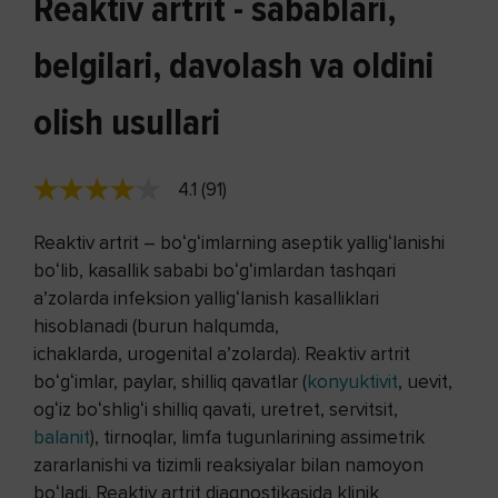
Reaktiv artrit - sabablari,
belgilari, davolash va oldini
olish usullari
4.1 (91)
Reaktiv artrit – boʻgʻimlarning aseptik yalligʻlanishi
boʻlib, kasallik sababi boʻgʻimlardan tashqari
aʼzolarda infeksion yalligʻlanish kasalliklari
hisoblanadi (burun halqumda,
ichaklarda, urogenital aʼzolarda). Reaktiv artrit
boʻgʻimlar, paylar, shilliq qavatlar (
konyuktivit
, uevit,
ogʻiz boʻshligʻi shilliq qavati, uretret, servitsit,
balanit
), tirnoqlar, limfa tugunlarining assimetrik
zararlanishi va tizimli reaksiyalar bilan namoyon
boʻladi. Reaktiv artrit diagnostikasida klinik