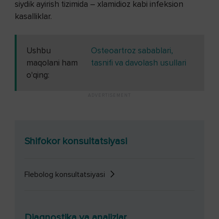
siydik ayirish tizimida – xlamidioz kabi infeksion
kasalliklar.
Ushbu
Osteoartroz sabablari,
maqolani ham
tasnifi va davolash usullari
o'qing:
Shifokor konsultatsiyasi
Flebolog konsultatsiyasi
Diagnostika va analizlar