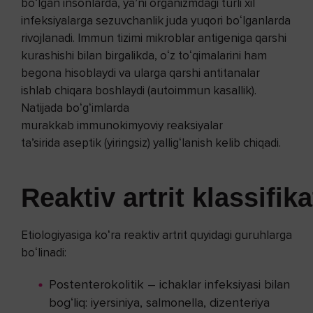
boʻlgan insonlarda, yaʼni organizmdagi turli xil
infeksiyalarga sezuvchanlik juda yuqori boʻlganlarda
rivojlanadi. Immun tizimi mikroblar antigeniga qarshi
kurashishi bilan birgalikda, oʻz toʻqimalarini ham
begona hisoblaydi va ularga qarshi antitanalar
ishlab chiqara boshlaydi (autoimmun kasallik).
Natijada boʻgʻimlarda
murakkab immunokimyoviy reaksiyalar
taʼsirida aseptik (yiringsiz) yalligʻlanish kelib chiqadi.
Reaktiv artrit klassifik
Etiologiyasiga koʻra reaktiv artrit quyidagi guruhlarga
boʻlinadi:
Postenterokolitik – ichaklar infeksiyasi bilan
bogʻliq: iyersiniya, salmonella, dizenteriya