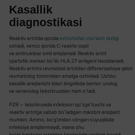
Kasallik
diagnostikasi
Reaktiv artritda qonda
eritrotsitlar choʻkish tezligi
oshadi, venoz qonda C-reaktiv oqsil
va antinuklear omil aniqlanadi. Reaktiv artrit
spetsifik marker boʻlib HLA 27 antigeni hisoblanadi.
Reaktiv artritni revmatoid artritdan differensatsiya qilish
revmatolog tomonidan amalga oshiriladi. Ushbu
kasallik aniqlanishi bilan birgalikda bemor urolog
va venerolog tekshiruvidan ham oʻtadi.
PZR – tekshiruvida infeksion qoʻzgaʼtuvchi va
reaktiv artritga sabab boʻladigan mikobni aniqlash
mumkin. Ammo, boʻgʻimdan olingan suyuqlikda
infeksiya aniqlanmaydi, mana shu
holat bakterial artritdan farqlashda yordam beradi.