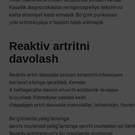
Kasallik diagnostikasida rentgenografiya tekshiruvi
katta ahamiyat kasb etmaydi. Boʻgʻim punksiyasi
yoki artroskopiya oʻtkazish talab etilmaydi.
Reaktiv artritni
davolash
Reaktiv artrit davosida asosan birlamchi infeksiyani
bartaraf etishga qaratiladi. Kamida
4 haftagacaha davom etuvchi anitibiotik terapiya
buyuriladi. Xlamidiylar sababli kelib
chiqadigan artrit davosida makrolidlar, tetratsiklin, ftorxi
Boʻgʻimlarda yalligʻlanishga
qarshi nosteroid yalligʻlanishga qarshi vositalalar qoʻllanil
Reaktiv artritning ogʻir koʻrinishlarda gormonal