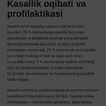
Kasallik oqibati va
profilaktikasi
Reaktiv artrit kasalligi oqibati turlicha boʻlishi
mumkin. 35 % bemorlarda kasallik butunlay
davolanadi va kelajakda boshqa xuruj qilmaydi.
Ayrim bemorlarda esa artrit, enterit va tizimli
reaksiyalar rivojlanadi. 25 % insonlarda esa kasallik
surunkali shakliga oʻtadi va vaqti vaqti bilan
xuruj qilib turadi. 5 % bemorlarda reaktiv artritning
ogʻir koʻrinishi kuzatiladi, bunday insonlarda
boʻgʻimlar destruksiyasi va funksiyasining buzilishi
kelib chiqadi.
Reaktiv artritning profilaktikasida birlamchi infeksion
kasalliklarni davolash zarur boʻladi, masalan ichak
infeksiyalari – salmonella, iyersinioz, dizenteriya,