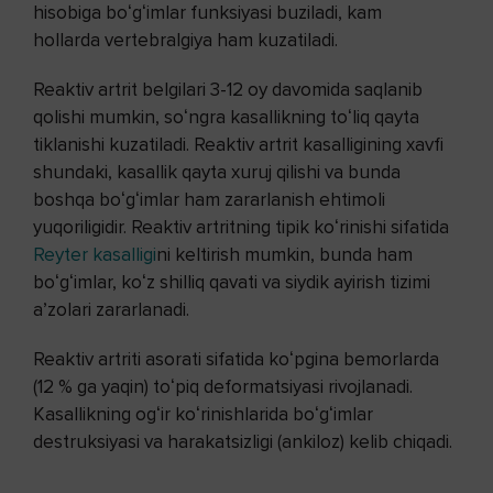
hisobiga boʻgʻimlar funksiyasi buziladi, kam
hollarda vertebralgiya ham kuzatiladi.
Reaktiv artrit belgilari 3-12 oy davomida saqlanib
qolishi mumkin, soʻngra kasallikning toʻliq qayta
tiklanishi kuzatiladi. Reaktiv artrit kasalligining xavfi
shundaki, kasallik qayta xuruj qilishi va bunda
boshqa boʻgʻimlar ham zararlanish ehtimoli
yuqoriligidir. Reaktiv artritning tipik koʻrinishi sifatida
Reyter kasalligi
ni keltirish mumkin, bunda ham
boʻgʻimlar, koʻz shilliq qavati va siydik ayirish tizimi
aʼzolari zararlanadi.
Reaktiv artriti asorati sifatida koʻpgina bemorlarda
(12 % ga yaqin) toʻpiq deformatsiyasi rivojlanadi.
Kasallikning ogʻir koʻrinishlarida boʻgʻimlar
destruksiyasi va harakatsizligi (ankiloz) kelib chiqadi.