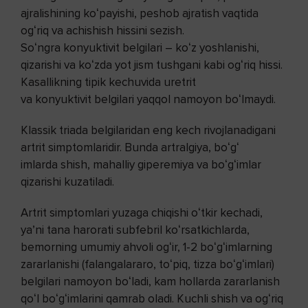
ajralishining koʻpayishi, peshob ajratish vaqtida
ogʻriq va achishish hissini sezish.
Soʻngra konyuktivit belgilari – koʻz yoshlanishi,
qizarishi va koʻzda yot jism tushgani kabi ogʻriq hissi.
Kasallikning tipik kechuvida uretrit
va konyuktivit belgilari yaqqol namoyon boʻlmaydi.
Klassik triada belgilaridan eng kech rivojlanadigani
artrit simptomlaridir. Bunda artralgiya, boʻgʻ​
imlarda shish, mahalliy giperemiya va boʻgʻimlar
qizarishi kuzatiladi.
Artrit simptomlari yuzaga chiqishi oʻtkir kechadi,
yaʼni tana harorati subfebril koʻrsatkichlarda,
bemorning umumiy ahvoli ogʻir, 1-2 boʻgʻimlarning
zararlanishi (falangalararo, toʻpiq, tizza boʻgʻimlari)
belgilari namoyon boʻladi, kam hollarda zararlanish
qoʻl boʻgʻimlarini qamrab oladi. Kuchli shish va ogʻriq