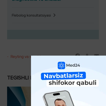
Flebolog konsultatsiyasi
-
Reyting va sharhlar
TEGISHLI MAQOLALAR