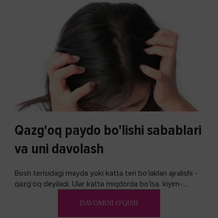
Qazg'oq paydo bo'lishi sabablari
va uni davolash
Bosh terisidagi mayda yoki katta teri bo’laklari ajralishi -
qazg’oq deyiladi. Ular katta miqdorda bo’lsa, kiyim-
kechakka tushib, yoqimsiz...
DAVOMINI O'QISH