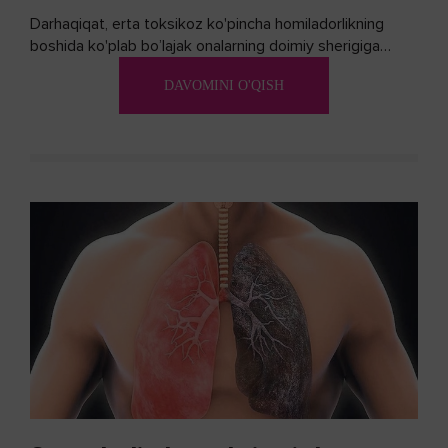
Darhaqiqat, erta toksikoz ko'pincha homiladorlikning
boshida ko'plab bo’lajak onalarning doimiy sherigiga
aylanadi. Ushbu noxush alomatlardan xalos bo'lishning
DAVOMINI O'QISH
biron bir usuli bormi?