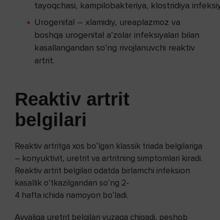
tayoqchasi, kampilobakteriya, klostridiya infeksiya
Urogenital – xlamidiy, ureaplazmoz va
boshqa urogenital aʼzolar infeksiyalari bilan
kasallangandan soʻng rivojlanuvchi reaktiv
artrit.
Reaktiv artrit
belgilari
Reaktiv artritga xos boʻlgan klassik triada belgilariga
– konyuktivit, uretrit va artritning simptomlari kiradi.
Reaktiv artrit belgilari odatda birlamchi infeksion
kasallik oʻtkazilgandan soʻng 2-
4 hafta ichida namoyon boʻladi.
Avvaliga uretrit belgilari yuzaga chiqadi, peshob