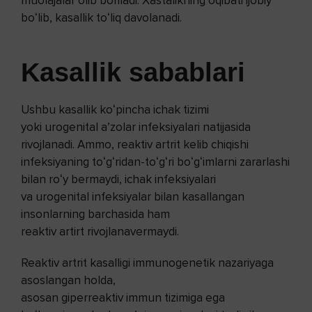
muolajalar olib boriladi. Xastalikning oqibati ijobiy
boʻlib, kasallik toʻliq davolanadi.
Kasallik sabablari
Ushbu kasallik koʻpincha ichak tizimi
yoki urogenital aʼzolar infeksiyalari natijasida
rivojlanadi. Ammo, reaktiv artrit kelib chiqishi
infeksiyaning toʻgʻridan-toʻgʻri boʻgʻimlarni zararlashi
bilan roʻy bermaydi, ichak infeksiyalari
va urogenital infeksiyalar bilan kasallangan
insonlarning barchasida ham
reaktiv artirt rivojlanavermaydi.
Reaktiv artrit kasalligi immunogenetik nazariyaga
asoslangan holda,
asosan giperreaktiv immun tizimiga ega