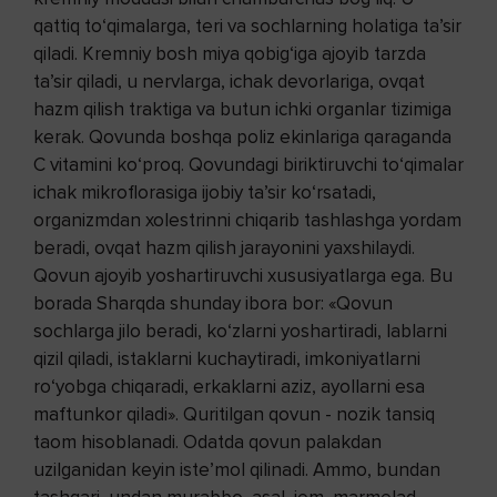
qattiq to‘qimalarga, teri va sochlarning holatiga ta’sir
qiladi. Kremniy bosh miya qobig‘iga ajoyib tarzda
ta’sir qiladi, u nervlarga, ichak devorlariga, ovqat
hazm qilish traktiga va butun ichki organlar tizimiga
kerak. Qovunda boshqa poliz ekinlariga qaraganda
C vitamini ko‘proq. Qovundagi biriktiruvchi to‘qimalar
ichak mikroflorasiga ijobiy ta’sir ko‘rsatadi,
organizmdan xolestrinni chiqarib tashlashga yordam
beradi, ovqat hazm qilish jarayonini yaxshilaydi.
Qovun ajoyib yoshartiruvchi xususiyatlarga ega. Bu
borada Sharqda shunday ibora bor: «Qovun
sochlarga jilo beradi, ko‘zlarni yoshartiradi, lablarni
qizil qiladi, istaklarni kuchaytiradi, imkoniyatlarni
ro‘yobga chiqaradi, erkaklarni aziz, ayollarni esa
maftunkor qiladi». Quritilgan qovun - nozik tansiq
taom hisoblanadi. Odatda qovun palakdan
uzilganidan keyin iste’mol qilinadi. Ammo, bundan