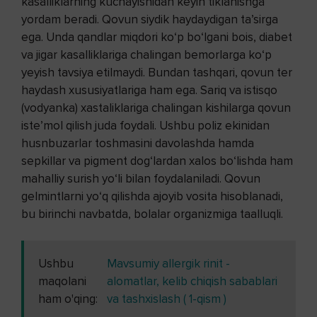
kasalliklarning kuchayishidan keyin tiklanishga
yordam beradi. Qovun siydik haydaydigan ta’sirga
ega. Unda qandlar miqdori ko‘p bo‘lgani bois, diabet
va jigar kasalliklariga chalingan bemorlarga ko‘p
yeyish tavsiya etilmaydi. Bundan tashqari, qovun ter
haydash xususiyatlariga ham ega. Sariq va istisqo
(vodyanka) xastaliklariga chalingan kishilarga qovun
iste’mol qilish juda foydali. Ushbu poliz ekinidan
husnbuzarlar toshmasini davolashda hamda
sepkillar va pigment dog‘lardan xalos bo‘lishda ham
mahalliy surish yo‘li bilan foydalaniladi. Qovun
gelmintlarni yo‘q qilishda ajoyib vosita hisoblanadi,
bu birinchi navbatda, bolalar organizmiga taalluqli.
Ushbu
Mavsumiy allergik rinit -
maqolani
alomatlar, kelib chiqish sabablari
ham o'qing:
va tashxislash ( 1-qism )