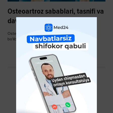
Osteoartroz sabablari, tasnifi va
davolash usullari
Osteoartroz - bo'g'imlarning keng tarqalgan kasalligi
bo'lib, so'ngi paytda osteoartroz kasalligi sonining
ko'payishi tendentsiyasi mavjud...
DAVOMINI O'QISH