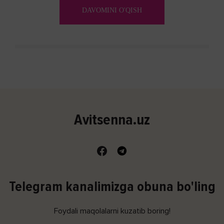
(shishishi) bilan tavsiflangan...
DAVOMINI O'QISH
Avitsenna.uz
Telegram kanalimizga obuna bo'ling
Foydali maqolalarni kuzatib boring!