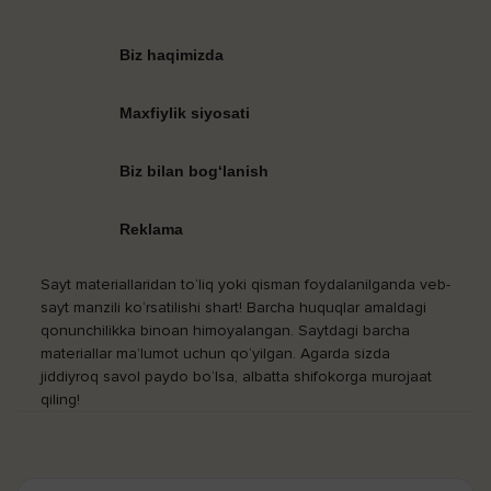
Biz haqimizda
Maxfiylik siyosati
Biz bilan bog‘lanish
Reklama
Sayt materiallaridan to‘liq yoki qisman foydalanilganda veb-
sayt manzili ko‘rsatilishi shart! Barcha huquqlar amaldagi
qonunchilikka binoan himoyalangan. Saytdagi barcha
materiallar ma’lumot uchun qo‘yilgan. Agarda sizda
jiddiyroq savol paydo bo‘lsa, albatta shifokorga murojaat
qiling!