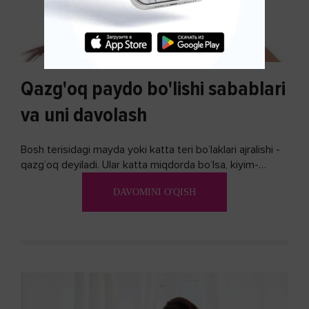
Qazg'oq paydo bo'lishi sabablari
va uni davolash
Bosh terisidagi mayda yoki katta teri bo’laklari ajralishi -
qazg’oq deyiladi. Ular katta miqdorda bo’lsa, kiyim-
kechakka tushib, yoqimsiz...
DAVOMINI O'QISH