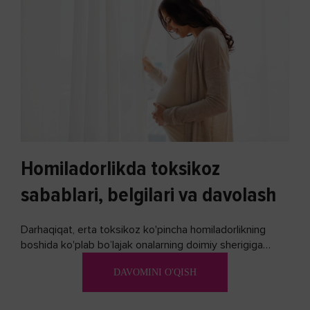
Homiladorlikda toksikoz
sabablari, belgilari va davolash
Darhaqiqat, erta toksikoz ko'pincha homiladorlikning
boshida ko'plab bo’lajak onalarning doimiy sherigiga
aylanadi. Ushbu noxush alomatlardan xalos bo'lishning
DAVOMINI O'QISH
biron bir usuli bormi?