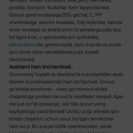
tashqari, undan murabbo, asal, jem, marmelad,
povidlo, kompot, tsukatlar ham tayyorlashadi.
Qovun qand moddasiga (13% gacha), C, PP
vitaminlariga, karotin moddasi, foliy kislotasi, hamda
temir moddasi va biriktiruvchi to‘qimalarga juda boy
bo‘lgani bois, u qabziyatda (ich qotishida),
ateroskleroz
da, gemorroyda, qon, buyrak va yurak-
qon-tomir tizimi xastaliklarida juda foydali
hisoblanadi.
Asablarni ham tinchlantiradi...
Qovunning foydali va davolovchi xususiyatidan asab
tizimini mustahkalashda ham qo‘llashadi. Qovun
go‘shtida serotonin - «baxt gormoni»ni ishlab
chiqarishga yordam beruvchi moddalar mavjud. Agar
ma’yus bo‘lib qolsangiz, ikki tilik qovun yeng -
kayfiyatingiz yaxshilanadi! Ushbu poliz ekinida qon
ishlab chiqarish uchun zarur bo‘lgan fermentlar
ham ko‘p. Bu esa jarrohlik operatsiyalari, yarali