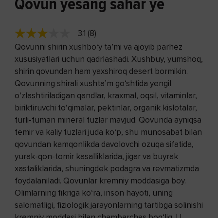
Qovun yesang sahar ye
3.1 (8)
Qovunni shirin xushbo‘y ta’mi va ajoyib parhez
xususiyatlari uchun qadrlashadi. Xushbuy, yumshoq,
shirin qovundan ham yaxshiroq desert bormikin.
Qovunning shirali xushta’m go‘shtida yengil
o‘zlashtiriladigan qandlar, kraxmal, oqsil, vitaminlar,
biriktiruvchi to‘qimalar, pektinlar, organik kislotalar,
turli-tuman mineral tuzlar mavjud. Qovunda ayniqsa
temir va kaliy tuzlari juda ko‘p, shu munosabat bilan
qovundan kamqonlikda davolovchi ozuqa sifatida,
yurak-qon-tomir kasalliklarida, jigar va buyrak
xastaliklarida, shuningdek podagra va revmatizmda
foydalaniladi. Qovunlar kremniy moddasiga boy.
Olimlarning fikriga ko‘ra, inson hayoti, uning
salomatligi, fiziologik jarayonlarning tartibga solinishi
kremniy moddasi bilan chambarchas bog‘liq. U