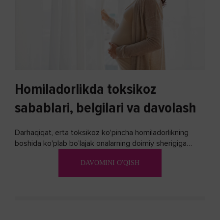
Homiladorlikda toksikoz
sabablari, belgilari va davolash
Darhaqiqat, erta toksikoz ko'pincha homiladorlikning
boshida ko'plab bo’lajak onalarning doimiy sherigiga
aylanadi. Ushbu noxush alomatlardan xalos bo'lishning
DAVOMINI O'QISH
biron bir usuli bormi?