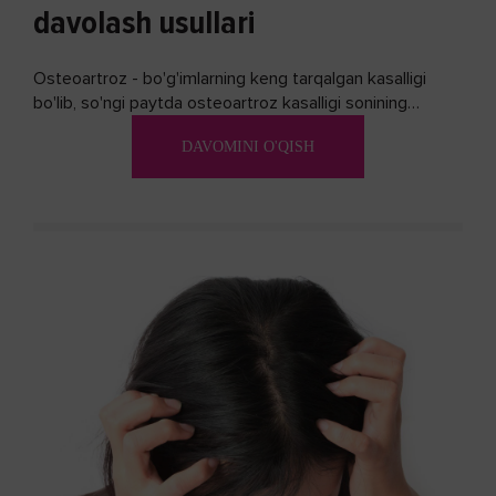
davolash usullari
Osteoartroz - bo'g'imlarning keng tarqalgan kasalligi
bo'lib, so'ngi paytda osteoartroz kasalligi sonining
ko'payishi tendentsiyasi mavjud...
DAVOMINI O'QISH