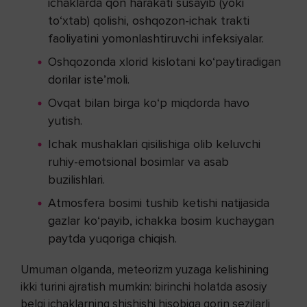
ichaklarda qon harakati susayib (yoki
to‘xtab) qolishi, oshqozon-ichak trakti
faoliyatini yomonlashtiruvchi infeksiyalar.
Oshqozonda xlorid kislotani ko‘paytiradigan
dorilar iste’moli.
Ovqat bilan birga ko‘p miqdorda havo
yutish.
Ichak mushaklari qisilishiga olib keluvchi
ruhiy-emotsional bosimlar va asab
buzilishlari.
Atmosfera bosimi tushib ketishi natijasida
gazlar ko‘payib, ichakka bosim kuchaygan
paytda yuqoriga chiqish.
Umuman olganda, meteorizm yuzaga kelishining
ikki turini ajratish mumkin: birinchi holatda asosiy
belgi ichaklarning shishishi hisobiga qorin sezilarli