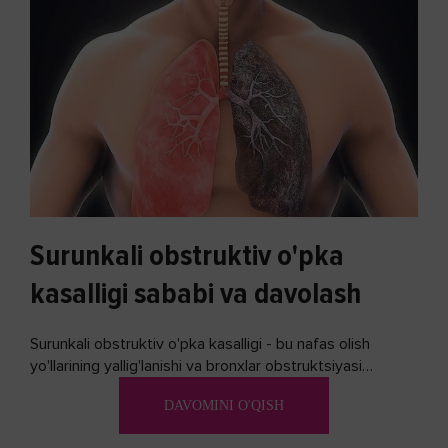
Surunkali obstruktiv o'pka
kasalligi sababi va davolash
Surunkali obstruktiv o'pka kasalligi - bu nafas olish
yo'llarining yallig'lanishi va bronxlar obstruktsiyasi
(shishishi) bilan tavsiflangan...
DAVOMINI O'QISH