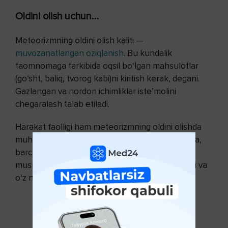
Oldini olish uchun…
Meteorizmning oldini olish kaliti —
muvozanatlangan oziqlanish
. Bu kundalik
taomnomaga tarkibida oqsil bo‘lgan mahsulotlar
(go‘sht, baliq, tvorog kabi)ni kiritish kerak, degani.
Gazlangan va nordon ichimliklar iste’molini
chegaralash talab etiladi.
Harakat faolligi ham meteorizmning oldini olishda
muhim rol o‘ynaydi. Agar inson kam harakat qilsa,
barcha mushaklar, jumladan, ichki a’zolar
mushaklari ham sust ishlaydi. Bu esa tiqilmalarni va
o‘z navbatida meteorizmni yuzaga keltiradi.