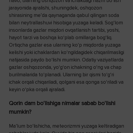
havo, ularning oshqozon va ichakdagi hazm bo‘lish
jarayonida ajralishi, shuningdek, oshqozon
shirasining me’da qaynaganda qabul qilingan soda
bilan neytrallashuvi hisobiga yuzaga keladi. Sog‘lom
insonlarda gazlar miqdori ovqatlanish tartibi, yoshi,
hayot tarzi va boshqa ko‘plab omillarga bog‘liq.
Ortiqcha gazlar esa ularning ko‘p miqdorda yuzaga
kelishi yoki ichaklardan ko‘ngildagidek chiqarilmasligi
natijasida paydo bo‘lishi mumkin. Odatiy vaziyatlarda
gazlar oshqozonda, yo‘g‘on ichakning o‘ng va chap
burilmalarida to‘planadi. Ularning bir qismi to‘g‘ri
ichak orqali chiqariladi, qolgani esa qonga so‘riladi va
keyin o‘pka orqali ajraladi.
Qorin dam bo‘lishiga nimalar sabab bo‘lishi
mumkin?
Ma’lum bo‘lishicha, meteorizmni yuzaga keltiradigan