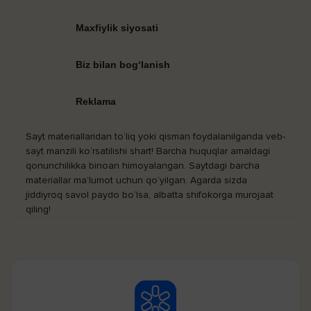
Maxfiylik siyosati
Biz bilan bog‘lanish
Reklama
Sayt materiallaridan to‘liq yoki qisman foydalanilganda veb-
sayt manzili ko‘rsatilishi shart! Barcha huquqlar amaldagi
qonunchilikka binoan himoyalangan. Saytdagi barcha
materiallar ma’lumot uchun qo‘yilgan. Agarda sizda
jiddiyroq savol paydo bo‘lsa, albatta shifokorga murojaat
qiling!