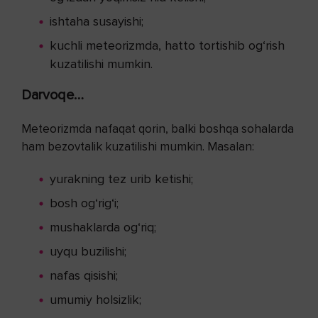
ishtaha susayishi;
kuchli meteorizmda, hatto tortishib og‘rish
kuzatilishi mumkin.
Darvoqe…
Meteorizmda nafaqat qorin, balki boshqa sohalarda
ham bezovtalik kuzatilishi mumkin. Masalan:
yurakning tez urib ketishi;
bosh og‘rig‘i;
mushaklarda og‘riq;
uyqu buzilishi;
nafas qisishi;
umumiy holsizlik;