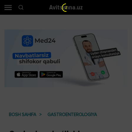
Avitsenna.uz
1
BOSH SAHIFA
GASTROENTEROLOGIYA