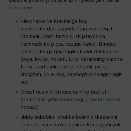
sabablar juda ko‘p. Quyida biz eng asosiylari haqida
to‘xtalamiz.
Kletchatka va kraxmalga boy
mahsulotlardan tayyorlangan oziq-ovqat
iste’moli. Ularni hazm qilish jarayonida
hammada ko‘p gaz yuzaga keladi. Bunday
mahsulotlarga quyidagilar kiradi: dukkaklilar
(soya, loviya, no‘xat), turp, karamning barcha
turlari, kartoshka,
uzum
, shovul,
piyoz
,
sholg‘om, qora non, qaymog‘i olinmagan sigir
suti.
Ovqat hazm qilish jarayonining buzilishi
(fermentlar yetishmovchiligi,
disbakterioz
va
hokazo).
Jiddiy sabablar: ichakka bosim o‘tkazuvchi
o‘smalar, venalarning varikoz kengayishi yoki