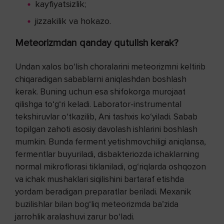
kayfiyatsizlik;
jizzakilik va hokazo.
Meteorizmdan qanday qutulish kerak?
Undan xalos bo‘lish choralarini meteorizmni keltirib
chiqaradigan sabablarni aniqlashdan boshlash
kerak. Buning uchun esa shifokorga murojaat
qilishga to‘g‘ri keladi. Laborator-instrumental
tekshiruvlar o‘tkazilib, Ani tashxis ko‘yiladi. Sabab
topilgan zahoti asosiy davolash ishlarini boshlash
mumkin. Bunda ferment yetishmovchiligi aniqlansa,
fermentlar buyuriladi, disbakteriozda ichaklarning
normal mikroflorasi tiklaniladi, og‘riqlarda oshqozon
va ichak mushaklari siqilishini bartaraf etishda
yordam beradigan preparatlar beriladi. Mexanik
buzilishlar bilan bog‘liq meteorizmda ba’zida
jarrohlik aralashuvi zarur bo‘ladi.