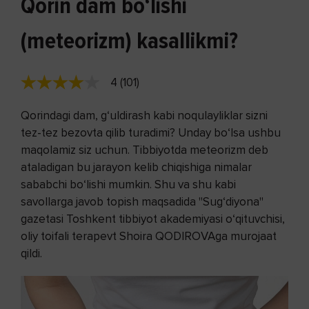
Qorin dam bo‘lishi
(meteorizm) kasallikmi?
4 (101)
Qorindagi dam, g‘uldirash kabi noqulayliklar sizni
tez-tez bezovta qilib turadimi? Unday bo‘lsa ushbu
maqolamiz siz uchun. Tibbiyotda meteorizm deb
ataladigan bu jarayon kelib chiqishiga nimalar
sababchi bo‘lishi mumkin. Shu va shu kabi
savollarga javob topish maqsadida "Sug‘diyona"
gazetasi Toshkent tibbiyot akademiyasi o‘qituvchisi,
oliy toifali terapevt Shoira QODIROVAga murojaat
qildi.