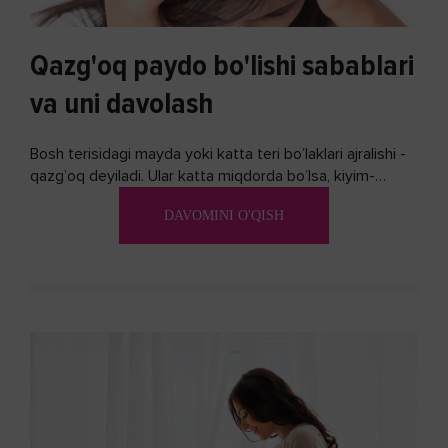
Qazg'oq paydo bo'lishi sabablari
va uni davolash
Bosh terisidagi mayda yoki katta teri bo’laklari ajralishi -
qazg’oq deyiladi. Ular katta miqdorda bo’lsa, kiyim-
kechakka tushib, yoqimsiz...
DAVOMINI O'QISH