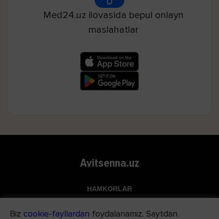
Med24.uz ilovasida bepul onlayn
maslahatlar
Avitsenna.uz
HAMKORLAR
Top.uz
Biz
cookie-fayllardan
foydalanamiz. Saytdan
Apteka.uz