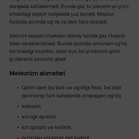
darajada kattalashadi. Bunda gaz to‘planishi yo‘g‘on
ichakdagi siqilish natijasida yuz beradi. Mazkur
holatda qorinda og‘riq va dam hissi seziladi.
Ikkinchi vaziyat ichakdan doimiy tarzda gaz chiqishi
bilan xarakterlanadi. Bunda qorinda umuman og‘riq
bo‘lmasligi mumkin, lekin kun bo‘yi insonni qorin
g‘uldirashi bezovta qiladi.
Meteorizm alomatlari
Qorin dam bo‘lishi va og‘irligi hissi, ba’zida
qorinning turli sohalarida zirqiragan og‘riq;
kekirish;
ko‘ngil aynishi;
ich qotishi va ketishi;
og‘izdan yoqimsiz hid kelishi;