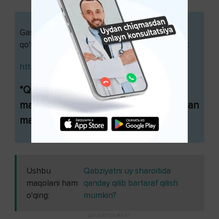
Gastroenterologik kasalliklarda eng kop
qo'llaniladigan dori vositalardan biri ITOMEDdir:
https://apteka.uz/uz/product/itomed
*Qo'llash mumkin bo'lmagan holatlar
mavjud. Ishlatishdan oldin shifokor bilan
maslahatlashing.
Ushbu
Qabziyatni uy sharoitida
maqolani ham
qanday qilib bartaraf qilish
o'qing:
mumkin?