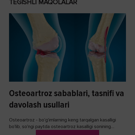
TEGISHLI MAQOLALAR
Osteoartroz sabablari, tasnifi va
davolash usullari
Osteoartroz - bo'g'imlarning keng tarqalgan kasalligi
bo'lib, so'ngi paytda osteoartroz kasalligi sonining
ko'payishi tendentsiyasi mavjud...