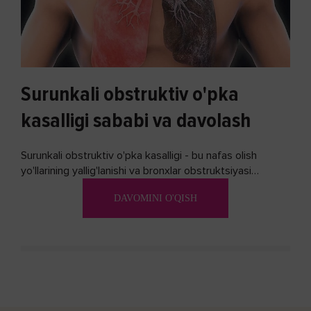
Surunkali obstruktiv o'pka
kasalligi sababi va davolash
Surunkali obstruktiv o'pka kasalligi - bu nafas olish
yo'llarining yallig'lanishi va bronxlar obstruktsiyasi
(shishishi) bilan tavsiflangan...
DAVOMINI O'QISH