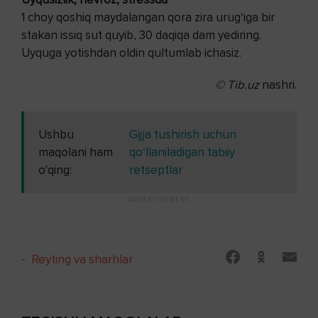
1 choy qoshiq maydalangan qora zira urug‘iga bir
stakan issiq sut quyib, 30 daqiqa dam yediring.
Uyquga yotishdan oldin qultumlab ichasiz.
© Tib.uz
nashri.
Ushbu
Gijja tushirish uchun
maqolani ham
qo‘llaniladigan tabiiy
o'qing:
retseptlar
-
Reyting va sharhlar