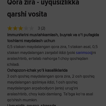
Qora zira - uyqusizlikka
qarshi vosita
3 (2)
Immunitetni mustahkamlash, buyrak va o‘t pufagida
toshlarni maydalash uchun
0,5 stakan maydalangan qora zira, 1 stakan asal, 0,5
stakan maydalangan zanjabil ildizi (yoki
sarimsoq
)ni
aralashtirib, ertalab nahorga 1 choy qoshiqdan
ichiladi.
Oshqozon-ichak yo‘li kasalliklarida
3 osh qoshiq maydalangan qora zira, 2 osh qoshiq
maydalangan qizilmiya ildizi, 1 osh qoshiq
maydalangan arpabodiyon (anis) urug‘ini
aralashtirib, choy kabi damlang. Ta’bga ko‘ra asal
qo‘shish mumkin.
Uyqusizlik, nevroz, stressda