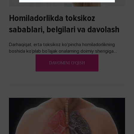
Homiladorlikda toksikoz
sabablari, belgilari va davolash
Darhaqiqat, erta toksikoz ko'pincha homiladorlikning
boshida ko'plab bo’lajak onalarning doimiy sherigiga
aylanadi. Ushbu noxush alomatlardan xalos bo'lishning
DAVOMINI O'QISH
biron bir usuli bormi?