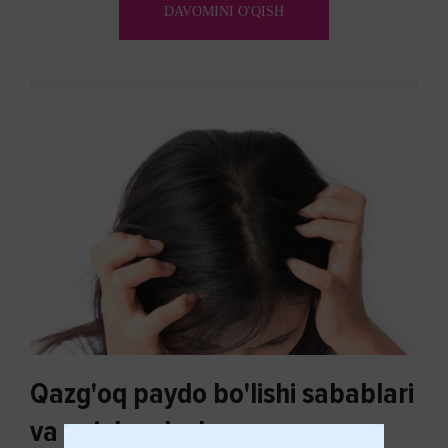
DAVOMINI O'QISH
Qazg'oq paydo bo'lishi sabablari
va uni davolash