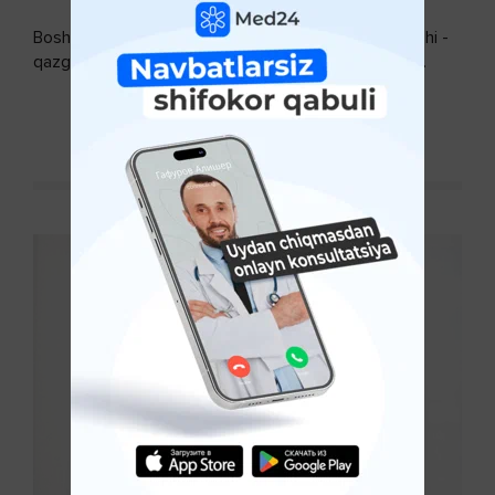
Bosh terisidagi mayda yoki katta teri bo’laklari ajralishi -
qazg’oq deyiladi. Ular katta miqdorda bo’lsa, kiyim-
kechakka tushib, yoqimsiz...
DAVOMINI O'QISH