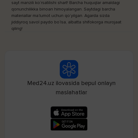
sayt manzili ko‘rsatilishi shart! Barcha huquqlar amaldagi
qonunchilikka binoan himoyalangan. Saytdagi barcha
materiallar ma’lumot uchun qo‘yilgan. Agarda sizda
jiddiyroq savol paydo bo‘lsa, albatta shifokorga murojaat
qiling!
Med24.uz ilovasida bepul onlayn
maslahatlar