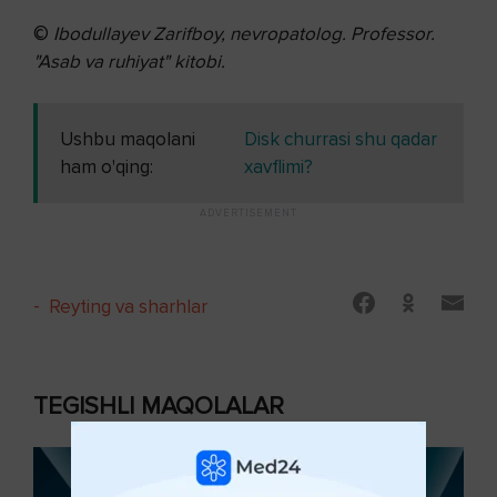
©
Ibodullayev Zarifboy, nevropatolog. Professor.
"Asab va ruhiyat" kitobi.
Ushbu maqolani
Disk churrasi shu qadar
ham o'qing:
xavflimi?
-
Reyting va sharhlar
TEGISHLI MAQOLALAR