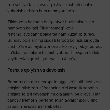
turuvchi yo‘tallar, ovoz qirishlar, xushtak chalib
yuborishlar bilan ham namoyon bo‘ladi.
Tiklar ko‘p hollarda hulq–atvor buzilishlari bilan
namoyon bo‘ladi. Tiklar tomog‘i ko‘p
“shamollaydigan” bolalarda ham kuzatilib turadi.
Bunday bolalarning diqqati tarqoq bo‘ladi, bir joyda
tinch o‘tira olmaydi, ota-onasi koisa yig‘lab yuboradi,
qo‘lidan narsalarni tushirib yuboradi, ovqatni to‘kib
yeydi, eslab qolish qobiliyati sust bo‘ladi.
Tashxis qo‘yish va davolash
Bemorni albatta nevropatologga ko‘rsatib tashxisni
aniqlab olish zarur. Vrachning o‘zi kasallik sababini
aniqlab to‘g‘ri davolash muolajalarini belgilaydi. Har
qanday tremorni bartaraf etish avvalombor uning
sababini aniqlashni talab etadi.