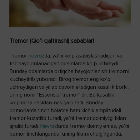
Tremor (Qoʻl qaltirashi) sabablari
Tremor
nevroz
da, ya’ni ko‘p asabiylashadigan va
tez hayojonlanadigan odamlarda ko‘p uchraydi.
Bunday odamlarda ortiqcha hayojonlanish tremorni
kuchaytirib yuboradi. Biroq tremor eng ko‘p
uchraydigan va yillab davom etadigan kasallik borki,
uning nomi “Essensial tremor” dir. Bu kasallik
ko‘pincha nasldan-naslga o‘tadi. Bunday
bemorlarda tinch holatda ham kichik amplitudali
tremor kuzatilib turadi, ya’ni tremor doimiyligi bilan
ajralib turadi.
Nevroz
larda tremor doimiy emas, ya’ni
bemor tinchlanganda, uning fikrini chalg‘itganda,