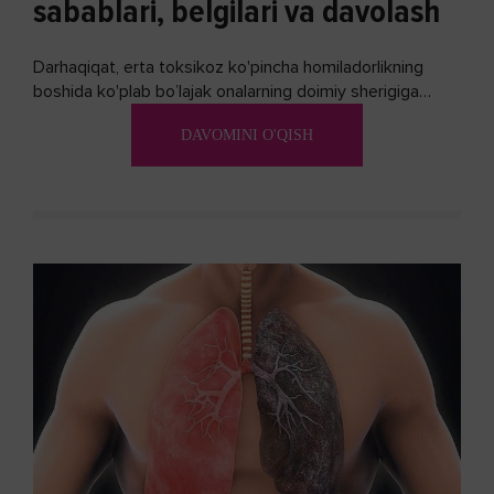
sabablari, belgilari va davolash
Darhaqiqat, erta toksikoz ko'pincha homiladorlikning
boshida ko'plab bo’lajak onalarning doimiy sherigiga
aylanadi. Ushbu noxush alomatlardan xalos bo'lishning
DAVOMINI O'QISH
biron bir usuli bormi?