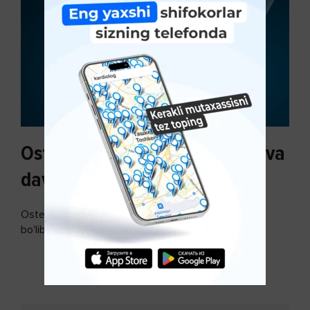
Osteoartroz sabablari, tasnifi va
davolash usullari
Osteoartroz - bo'g'imlarning keng tarqalgan kasalligi
bo'lib, so'ngi paytda osteoartroz kasalligi sonining
ko'payishi tendentsiyasi mavjud...
DAVOMINI O'QISH