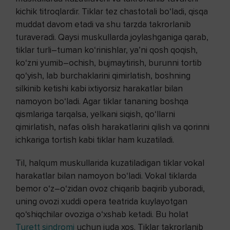
kichik titroqlardir. Tiklar tez chastotali bo‘ladi, qisqa
muddat davom etadi va shu tarzda takrorlanib
turaveradi. Qaysi muskullarda joylashganiga qarab,
tiklar turli–tuman ko‘rinishlar, ya’ni qosh qoqish,
ko‘zni yumib–ochish, bujmaytirish, burunni tortib
qo‘yish, lab burchaklarini qimirlatish, boshning
silkinib ketishi kabi ixtiyorsiz harakatlar bilan
namoyon bo‘ladi. Agar tiklar tananing boshqa
qismlariga tarqalsa, yelkani siqish, qo‘llarni
qimirlatish, nafas olish harakatlarini qilish va qorinni
ichkariga tortish kabi tiklar ham kuzatiladi.
Til, halqum muskullarida kuzatiladigan tiklar vokal
harakatlar bilan namoyon bo‘ladi. Vokal tiklarda
bemor o‘z–o‘zidan ovoz chiqarib baqirib yuboradi,
uning ovozi xuddi opera teatrida kuylayotgan
qo‘shiqchilar ovoziga o‘xshab ketadi. Bu holat
Turett sindromi
uchun juda xos. Tiklar takrorlanib