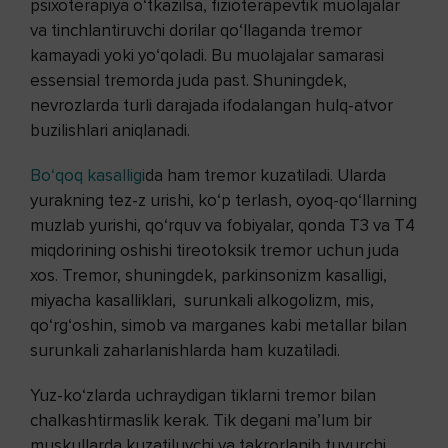
psixoterapiya o‘tkazilsa, fizioterapevtik muolajalar
va tinchlantiruvchi dorilar qo‘llaganda tremor
kamayadi yoki yo‘qoladi. Bu muolajalar samarasi
essensial tremorda juda past. Shuningdek,
nevrozlarda turli darajada ifodalangan hulq-atvor
buzilishlari aniqlanadi.
Bo‘qoq kasalligi
da ham tremor kuzatiladi. Ularda
yurakning tez-z urishi, ko‘p terlash, oyoq-qo‘llarning
muzlab yurishi, qo‘rquv va fobiyalar, qonda T3 va T4
miqdorining oshishi tireotoksik tremor uchun juda
xos. Tremor, shuningdek, parkinsonizm kasalligi,
miyacha kasalliklari, surunkali alkogolizm, mis,
qo‘rg‘oshin, simob va marganes kabi metallar bilan
surunkali zaharlanishlarda ham kuzatiladi.
Yuz-ko‘zlarda uchraydigan tiklarni tremor bilan
chalkashtirmaslik kerak. Tik degani ma’lum bir
muskullarda kuzatiluvchi va takrorlanib tuvurchi