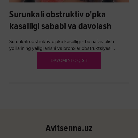
Surunkali obstruktiv o'pka
kasalligi sababi va davolash
Surunkali obstruktiv o'pka kasalligi - bu nafas olish
yo'llarining yallig'lanishi va bronxlar obstruktsiyasi
(shishishi) bilan tavsiflangan...
DAVOMINI O'QISH
Avitsenna.uz