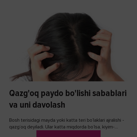
Qazg'oq paydo bo'lishi sabablari
va uni davolash
Bosh terisidagi mayda yoki katta teri bo’laklari ajralishi -
qazg’oq deyiladi. Ular katta miqdorda bo’lsa, kiyim-
kechakka tushib, yoqimsiz...