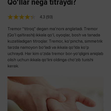
Qo‘llar nega titraydi?
4.3 (93)
Tremor “titroq” degan ma’noni anglatadi. Tremor
(Qoʻl qaltirashi) ikkala qo‘l, oyoqlar, bosh va tanada
kuzatiladigan titroqlar. Tremor, ko‘pincha, simmetrik
tarzda namoyon bo‘ladi va ikkala qo‘lda ko‘p
uchraydi. Har kim o‘zida tremor bor-yo‘qligini aniqlab
olish uchun ikkala qo‘lini oldinga cho‘zib turishi
kerak.