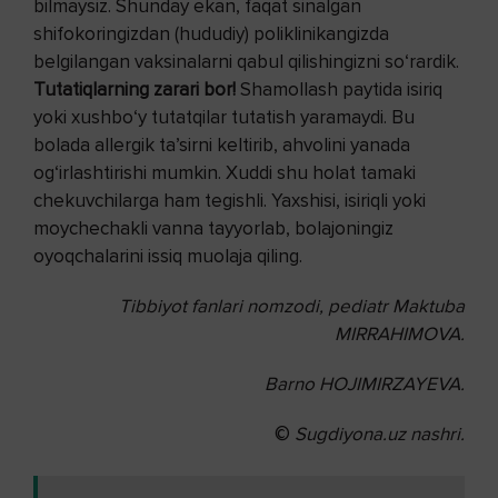
bilmaysiz. Shunday ekan, faqat sinalgan
shifokoringizdan (hududiy) poliklinikangizda
belgilangan vaksinalarni qabul qilishingizni so‘rardik.
Tutatiqlarning zarari bor
!
Shamollash paytida isiriq
yoki xushbo‘y tutatqilar tutatish yaramaydi. Bu
bolada allergik ta’sirni keltirib, ahvolini yanada
og‘irlashtirishi mumkin. Xuddi shu holat tamaki
chekuvchilarga ham tegishli. Yaxshisi, isiriqli yoki
moychechakli vanna tayyorlab, bolajoningiz
oyoqchalarini issiq muolaja qiling.
Tibbiyot fanlari nomzodi, pediatr Maktuba
MIRRAHIMOVA.
Barno HOJIMIRZAYEVA.
©
Sugdiyona.uz nashri.