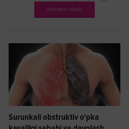
aylanadi. Ushbu noxush alomatlardan xalos bo'lishning
DAVOMINI O'QISH
biron bir usuli bormi?
Surunkali obstruktiv o'pka
kasalligi sababi va davolash