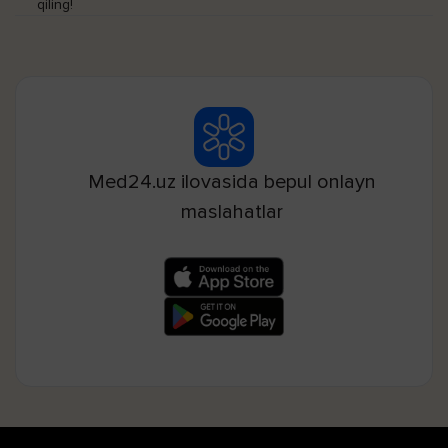
qiling!
Med24.uz ilovasida bepul onlayn
maslahatlar