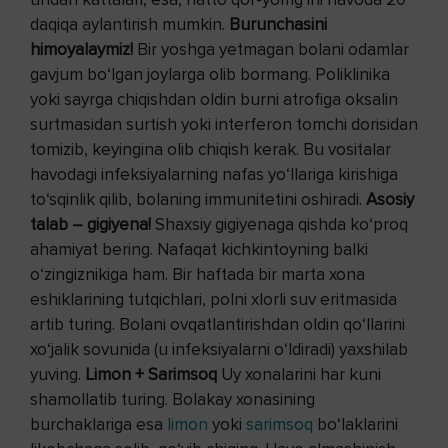
daqiqa aylantirish mumkin.
Burunchasini
himoyalaymiz!
Bir yoshga yetmagan bolani odamlar
gavjum bo‘lgan joylarga olib bormang. Poliklinika
yoki sayrga chiqishdan oldin burni atrofiga oksalin
surtmasidan surtish yoki interferon tomchi dorisidan
tomizib, keyingina olib chiqish kerak. Bu vositalar
havodagi infeksiyalarning nafas yo‘llariga kirishiga
to‘sqinlik qilib, bolaning immunitetini oshiradi.
Asosiy
talab – gigiyena!
Shaxsiy gigiyenaga qishda ko‘proq
ahamiyat bering. Nafaqat kichkintoyning balki
o‘zingiznikiga ham. Bir haftada bir marta xona
eshiklarining tutqichlari, polni xlorli suv eritmasida
artib turing. Bolani ovqatlantirishdan oldin qo‘llarini
xo‘jalik sovunida (u infeksiyalarni o‘ldiradi) yaxshilab
yuving.
Limon + Sarimsoq
Uy xonalarini har kuni
shamollatib turing. Bolakay xonasining
burchaklariga esa
limon
yoki
sarimsoq
bo‘laklarini