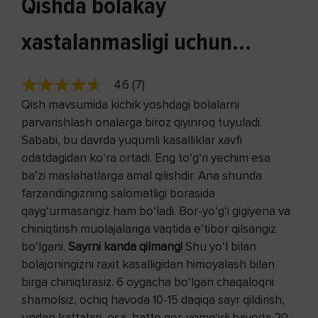
Qishda bolakay
xastalanmasligi uchun...
4.6 (7)
Qish mavsumida kichik yoshdagi bolalarni
parvarishlash onalarga biroz qiyinroq tuyuladi.
Sababi, bu davrda yuqumli kasalliklar xavfi
odatdagidan ko‘ra ortadi. Eng to‘g‘ri yechim esa
ba’zi maslahatlarga amal qilishdir. Ana shunda
farzandingizning salomatligi borasida
qayg‘urmasangiz ham bo‘ladi. Bor-yo‘g‘i gigiyena va
chiniqtirish muolajalariga vaqtida e’tibor qilsangiz
bo‘lgani.
Sayrni kanda qilmang!
Shu yo‘l bilan
bolajoningizni raxit kasalligidan himoyalash bilan
birga chiniqtirasiz. 6 oygacha bo‘lgan chaqaloqni
shamolsiz, ochiq havoda 10-15 daqiqa sayr qildirish,
undan kattalari, esa, hatto qor-yomg‘irli havoda 20