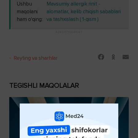
Ushbu
Mavsumiy allergik rinit -
maqolani
alomatlar, kelib chiqish sabablari
ham o'qing:
va tashxislash ( 1-qism )
-
Reyting va sharhlar
TEGISHLI MAQOLALAR