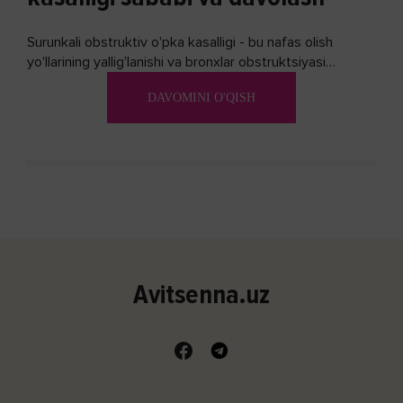
Surunkali obstruktiv o'pka kasalligi - bu nafas olish
yo'llarining yallig'lanishi va bronxlar obstruktsiyasi
(shishishi) bilan tavsiflangan...
DAVOMINI O'QISH
Avitsenna.uz