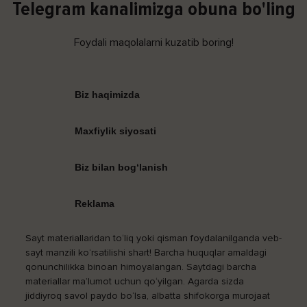
Telegram kanalimizga obuna bo'ling
Foydali maqolalarni kuzatib boring!
Biz haqimizda
Maxfiylik siyosati
Biz bilan bog‘lanish
Reklama
Sayt materiallaridan to‘liq yoki qisman foydalanilganda veb-
sayt manzili ko‘rsatilishi shart! Barcha huquqlar amaldagi
qonunchilikka binoan himoyalangan. Saytdagi barcha
materiallar ma’lumot uchun qo‘yilgan. Agarda sizda
jiddiyroq savol paydo bo‘lsa, albatta shifokorga murojaat