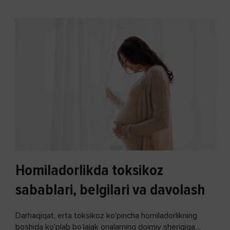
Homiladorlikda toksikoz
sabablari, belgilari va davolash
Darhaqiqat, erta toksikoz ko'pincha homiladorlikning
boshida ko'plab bo’lajak onalarning doimiy sherigiga