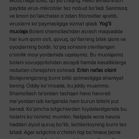
likobchaga solib, qo‘yib chiqing. Havo almashinish
paytida virus-mikroblar tez nobud bo‘ladi. Sarimsoq
va limon bo‘lakchalari o‘zidan fitonsidlar ajratib,
viruslarni ko‘paymasligiga xizmat qiladi.
Yog
‘li
muolaja
Bolani shamollashdan asrash maqsadida
har kuni qorin osti, qovuq, qo‘llarning bilak qismi va
oyoqlarning boldir, to‘piq sohasini sterillangan
o‘simlik moyi yordamida uqalaymiz. Bu muolajamiz
bolani sovuqqotishdan asraydi hamda kasalliklarga
nisbatan chiniqishini oshiradi.
Erkin nafas olsin!
Bolajoningizning burni bitib qolmasligiga ahamiyat
bering. Oddiy ko‘rinsada, bu jiddiy muammo.
Shamollash ta’siridan tashqari havo harorati
me’yoridan isib ketganida ham burun bitishi yuz
beradi. Ko‘pincha isitgichlardan foydalanilganida bu
holatni ko‘rishimiz mumkin. Natijada xona havosi
haddan ziyod quruq bo‘lib, kichkintoyning burni tez
bitadi. Agar isitgichni o‘chirish iloji bo‘lmasa (xona