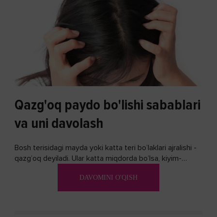
Qazg'oq paydo bo'lishi sabablari
va uni davolash
Bosh terisidagi mayda yoki katta teri bo’laklari ajralishi -
qazg’oq deyiladi. Ular katta miqdorda bo’lsa, kiyim-
kechakka tushib, yoqimsiz...
DAVOMINI O'QISH