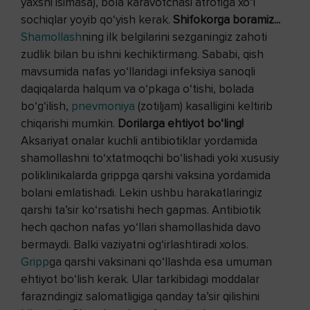
yaxshi isimasa), bola karavotchasi atrofiga xo‘l
sochiqlar yoyib qo‘yish kerak.
Shifokorga boramiz...
Shamollash
ning ilk belgilarini sezganingiz zahoti
zudlik bilan bu ishni kechiktirmang. Sababi, qish
mavsumida nafas yo‘llaridagi infeksiya sanoqli
daqiqalarda halqum va o‘pkaga o‘tishi, bolada
bo‘g‘ilish,
pnevmoniya
(zotiljam) kasalligini keltirib
chiqarishi mumkin.
Dorilarga ehtiyot bo‘ling
!
Aksariyat onalar kuchli antibiotiklar yordamida
shamollashni to‘xtatmoqchi bo‘lishadi yoki xususiy
poliklinikalarda grippga qarshi vaksina yordamida
bolani emlatishadi. Lekin ushbu harakatlaringiz
qarshi ta’sir ko‘rsatishi hech gapmas. Antibiotik
hech qachon nafas yo‘llari shamollashida davo
bermaydi. Balki vaziyatni og‘irlashtiradi xolos.
Gripp
ga qarshi vaksinani qo‘llashda esa umuman
ehtiyot bo‘lish kerak. Ular tarkibidagi moddalar
farazndingiz salomatligiga qanday ta’sir qilishini