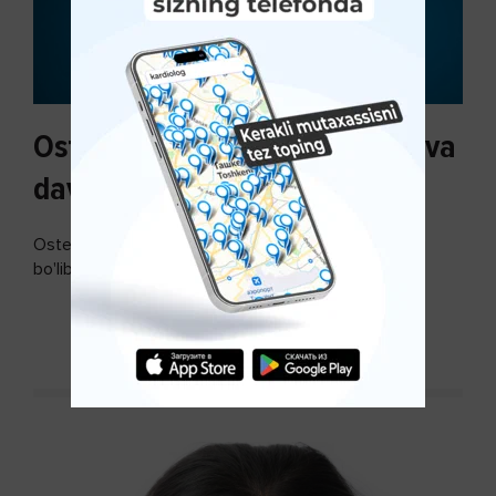
Osteoartroz sabablari, tasnifi va
davolash usullari
Osteoartroz - bo'g'imlarning keng tarqalgan kasalligi
bo'lib, so'ngi paytda osteoartroz kasalligi sonining
ko'payishi tendentsiyasi mavjud...
DAVOMINI O'QISH