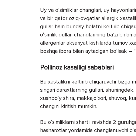
Uy va oʻsimliklar changlari, uy hayvonlarini
va bir qator oziq-ovqatlar allergik xastal
gullar ham bunday holatni keltirib chiq
oʻsimlik gullari changlarining baʼzi birlari 
allergenlar aksariyat kishilarda tumov xast
boshqa ibora bilan aytadigan boʻlsak – “
Pollinoz kasalligi sabablari
Bu xastalikni keltirib chiqaruvchi bizga m
singari daraxtlarning gullari, shuningdek, 
xushboʻy shira, makkajoʻxori, shuvoq, ku
changini kiritish mumkin.
Bu oʻsimliklarni shartli ravishda 2 guru
hasharotlar yordamida changlanuvchi oʻsi