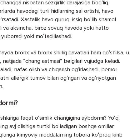
changga nisbatan sezgirlik darajasiga bogʻliq.
larda havodagi turli hidlarning sal ortishi, havo
oʻrsatadi. Xastalik havo quruq, issiq boʻlib shamol
i va aksincha, biroz sovuq havoda yoki hatto
 yuboradi yoki moʻtadillashadi.
mayda bronx va bronx shilliq qavatlari ham qoʻshilsa, u
, natijada “chang astmasi” belgilari vujudga keladi.
ladi, nafas olish va chiqarish ogʻirlashadi, bemor
latni allergik tumov bilan ogʻrigan va ogʻriyotgan
n.
dormi?
hlariga faqat oʻsimlik changigina aybdormi? Yoʻq,
ing avj olishiga turtki boʻladigan boshqa omillar
oqlariga kimyoviy moddalarning tobora koʻproq kirib