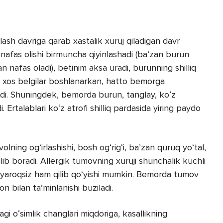
lash davriga qarab xastalik xuruj qiladigan davr
fas olishi birmuncha qiyinlashadi (baʼzan burun
n nafas oladi), betinim aksa uradi, burunning shilliq
ga xos belgilar boshlanarkan, hatto bemorga
adi. Shuningdek, bemorda burun, tanglay, koʻz
Ertalablari koʻz atrofi shilliq pardasida yiring paydo
ing ogʻirlashishi, bosh ogʻrigʻi, baʼzan quruq yoʻtal,
ilib boradi. Allergik tumovning xuruji shunchalik kuchli
a yaroqsiz ham qilib qoʻyishi mumkin. Bemorda tumov
n bilan taʼminlanishi buziladi.
agi oʻsimlik changlari miqdoriga, kasallikning