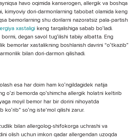
i, ayniqsa havo oqimida kanserogen, allergik va boshqa
i, kimyoviy dori-darmonlarning tabobat olamida keng
iqsa bemorlarning shu dorilarni nazoratsiz pala-partish
lergiya xastaligi
keng tarqalishiga sabab boʻladi.
bormi, degan savol tugʻilishi tabiiy albatta. Eng
ilik bemorlar xastalikning boshlanish davrini “oʻtkazib”
rmonlik bilan dori-darmon qilishadi.
volash esa har doim ham koʻngildagidek natija
ng oʻzi bemorda qoʻshimcha allergik holatni keltirib
yaga moyil bemor har bir dorini nihoyatda
 koʻrib” soʻng isteʼmol qilishi zarur.
dlik bilan allergolog-shifokorga uchrashi va
oldini olish uchun imkon qadar allergendan uzoqda