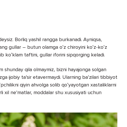
eysiz. Borliq yashil rangga burkanadi. Ayniqsa,
arang gullar – butun olamga oʻz chiroyini koʻz-koʻz
ib koʻklam taftini, gullar iforini sipqorging keladi.
m shunday qila olmaymiz, bizni hayajonga solgan
a ijobiy taʼsir etavermaydi. Ularning baʼzilari tibbiyot
ʻpchilikni qiyin ahvolga solib qoʻyayotgan xastaliklarni
urli xil neʼmatlar, moddalar shu xususiyati uchun