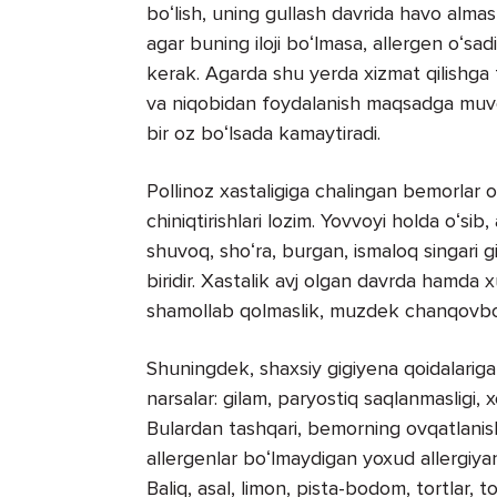
boʻlish, uning gullash davrida havo almas
agar buning iloji boʻlmasa, allergen oʻsad
kerak. Agarda shu yerda xizmat qilishga 
va niqobidan foydalanish maqsadga muvofiq
bir oz boʻlsada kamaytiradi.
Pollinoz xastaligiga chalingan bemorlar oʻ
chiniqtirishlari lozim. Yovvoyi holda oʻsi
shuvoq, shoʻra, burgan, ismaloq singari gi
biridir. Xastalik avj olgan davrda hamda 
shamollab qolmaslik, muzdek chanqovbosdi
Shuningdek, shaxsiy gigiyena qoidalarig
narsalar: gilam, paryostiq saqlanmasligi, 
Bulardan tashqari, bemorning ovqatlanishi
allergenlar boʻlmaydigan yoxud allergiyan
Baliq, asal, limon, pista-bodom, tortlar, 