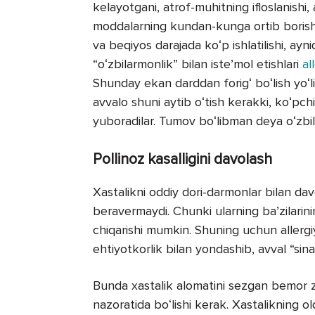
kelayotgani, atrof-muhitning ifloslanish
moddalarning kundan-kunga ortib borish
va beqiyos darajada koʻp ishlatilishi, ayn
“oʻzbilarmonlik” bilan isteʼmol etishlari
al
Shunday ekan darddan forigʻ boʻlish yoʻli 
avvalo shuni aytib oʻtish kerakki, koʻpch
yuboradilar. Tumov boʻlibman deya oʻzbila
Pollinoz kasalligini davolash
Xastalikni oddiy dori-darmonlar bilan da
beravermaydi. Chunki ularning baʼzilarini
chiqarishi mumkin. Shuning uchun allergi
ehtiyotkorlik bilan yondashib, avval “sinab
Bunda xastalik alomatini sezgan bemor zu
nazoratida boʻlishi kerak. Xastalikning 