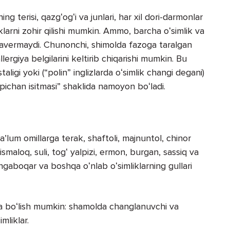
ng terisi, qazgʻogʻi va junlari, har xil dori-darmonlar
iklarni zohir qilishi mumkin. Ammo, barcha oʻsimlik va
aravermaydi. Chunonchi, shimolda fazoga taralgan
allergiya belgilarini keltirib chiqarishi mumkin. Bu
aligi yoki (“polin” inglizlarda oʻsimlik changi degani)
pichan isitmasi” shaklida namoyon boʻladi.
aʼlum omillarga terak, shaftoli, majnuntol, chinor
ismaloq, suli, togʻ yalpizi, ermon, burgan, sassiq va
ngaboqar va boshqa oʻnlab oʻsimliklarning gullari
hga boʻlish mumkin: shamolda changlanuvchi va
mliklar.