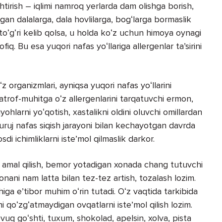
htirish – iqlimi namroq yerlarda dam olishga borish,
igan dalalarga, dala hovlilarga, bogʻlarga bormaslik
toʻgʻri kelib qolsa, u holda koʻz uchun himoya oynagi
. Bu esa yuqori nafas yoʻllariga allergenlar taʼsirini
z organizmlari, ayniqsa yuqori nafas yoʻllarini
b, atrof-muhitga oʻz allergenlarini tarqatuvchi ermon,
yohlarni yoʻqotish, xastalikni oldini oluvchi omillardan
xuruj nafas siqish jarayoni bilan kechayotgan davrda
 ichimliklarni isteʼmol qilmaslik darkor.
a amal qilish, bemor yotadigan xonada chang tutuvchi
xonani nam latta bilan tez-tez artish, tozalash lozim.
ga eʼtibor muhim oʻrin tutadi. Oʻz vaqtida tarkibida
i qoʻzgʻatmaydigan ovqatlarni isteʼmol qilish lozim.
tovuq goʻshti, tuxum, shokolad, apelsin, xolva, pista