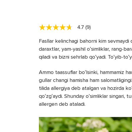
4.7 (9)
Fasllar kelinchagi bahorni kim sevmaydi d
daraxtlar, yam-yashil oʻsimliklar, rang-b
qiladi va bizni sehrlab qoʻyadi. Toʻyib-toʻy
Ammo taassuflar boʻlsinki, hammamiz ha
gullar changi hamisha ham salomatligingizg
tilida allergiya deb atalgan va hozirda ko
qoʻzgʻaydi. Shunday oʻsimliklar singari, t
allergen deb ataladi.