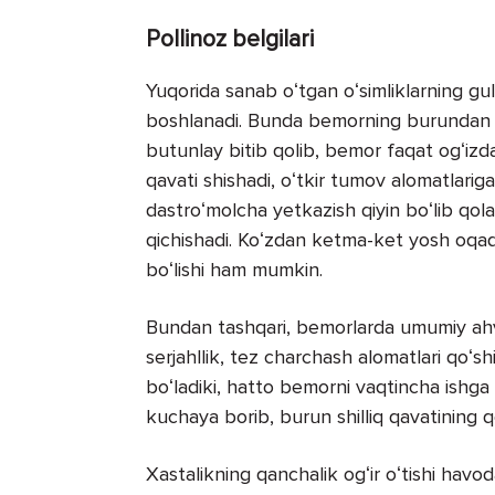
Pollinoz belgilari
Yuqorida sanab oʻtgan oʻsimliklarning gul
boshlanadi. Bunda bemorning burundan na
butunlay bitib qolib, bemor faqat ogʻizda
qavati shishadi, oʻtkir tumov alomatlari
dastroʻmolcha yetkazish qiyin boʻlib qol
qichishadi. Koʻzdan ketma-ket yosh oqadi. 
boʻlishi ham mumkin.
Bundan tashqari, bemorlarda umumiy ahvoln
serjahllik, tez charchash alomatlari qoʻsh
boʻladiki, hatto bemorni vaqtincha ishg
kuchaya borib, burun shilliq qavatining qo
Xastalikning qanchalik ogʻir oʻtishi havod