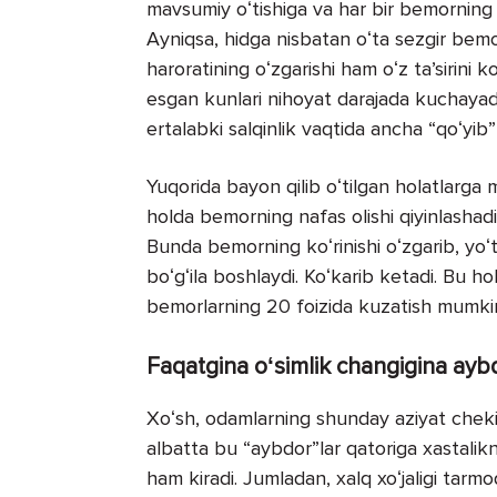
mavsumiy oʻtishiga va har bir bemorning 
Ayniqsa, hidga nisbatan oʻta sezgir bemor
haroratining oʻzgarishi ham oʻz taʼsirini k
esgan kunlari nihoyat darajada kuchayad
ertalabki salqinlik vaqtida ancha “qoʻyib”
Yuqorida bayon qilib oʻtilgan holatlarga 
holda bemorning nafas olishi qiyinlashadi
Bunda bemorning koʻrinishi oʻzgarib, yoʻta
boʻgʻila boshlaydi. Koʻkarib ketadi. Bu ho
bemorlarning 20 foizida kuzatish mumki
Faqatgina oʻsimlik changigina ayb
Xoʻsh, odamlarning shunday aziyat chekis
albatta bu “aybdor”lar qatoriga xastalikn
ham kiradi. Jumladan, xalq xoʻjaligi tarm