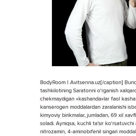
BodyRoom | Avitsenna.uz[/caption] Bund
tashkilotining Saratonni o‘rganish xalqaro
chekmaydigan «kashanda»lar faol kashan
kanserogen moddalardan zaralanishi isbot
kimyoviy birikmalar, jumladan, 69 xil xavf
soladi. Ayniqsa, kuchli ta’sir ko‘rsatuvch
nitrozamin, 4-aminobifenil singari modda