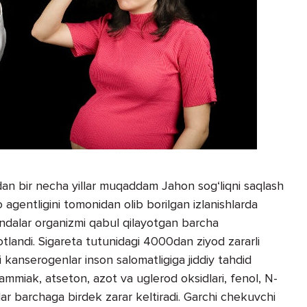
an bir necha yillar muqaddam Jahon sog‘liqni saqlash
 agentligini tomonidan olib borilgan izlanishlarda
dalar organizmi qabul qilayotgan barcha
landi. Sigareta tutunidagi 4000dan ziyod zararli
li kanserogenlar inson salomatligiga jiddiy tahdid
i ammiak, atseton, azot va uglerod oksidlari, fenol, N-
lar barchaga birdek zarar keltiradi. Garchi chekuvchi