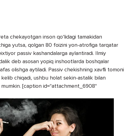
areta chekayotgan inson qo‘lidagi tamakidan
chiga yutsa, qolgan 80 foizini yon-atrofiga tarqatar
ixtiyor passiv kashandalarga aylantiradi. Ilmiy
ndalik deb asosan yopiq inshootlarda boshqalar
as olishga aytiladi. Passiv chekishning xavfli tomoni
r kelib chiqadi, ushbu holat sekin-astalik bilan
shi mumkin. [caption id="attachment_6908"