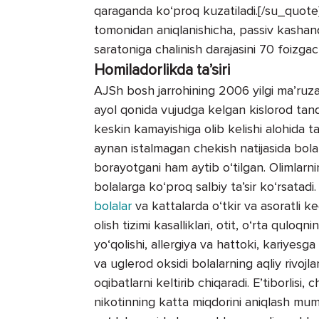
qaraganda ko‘proq kuzatiladi.[/su_quote]
tomonidan aniqlanishicha, passiv kashan
saratoniga chalinish darajasini 70 foizga
Homiladorlikda ta’siri
AЈSh bosh jarrohining 2006 yilgi ma’ruz
ayol qonida vujudga kelgan kislorod tanqi
keskin kamayishiga olib kelishi alohida 
aynan istalmagan chekish natijasida bolal
borayotgani ham aytib o‘tilgan. Olimlarni
bolalarga ko‘proq salbiy ta’sir ko‘rsatad
bolalar
va kattalarda o‘tkir va asoratli 
olish tizimi kasalliklari, otit, o‘rta quloq
yo‘qolishi, allergiya va hattoki, kariyesg
va uglerod oksidi bolalarning aqliy rivojl
oqibatlarni keltirib chiqaradi. E’tiborlisi
nikotinning katta miqdorini aniqlash mu