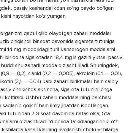
ingdek, passiv kashandalikdan so‘ng paydo bo‘lgan
ng kishi hayotdan ko‘z yumgan.
 organizmi qabul qilib olayotgan zaharli moddalar
uzib chiqishdi: bir soat davomida sigareta tutuniga
nizmi 14 mg miqdoridagi turli kanserogen moddalarni
hi bir dona sigaretadan 18,4 mg is gazini yutsa, passiv
uddi shu zaharli modda o‘zlashtiriladi. Shuningdek,
0,8 — 0,2), sianid (0,2 — 0,005), akrolein (0,1 — 0,01),
kotin (2,1 — 0,04) kabi zaharli birikmalar ham salbiy
assiv chekishda aksincha, sigareta tutunini ichga
r keltiradi. Ushbu zaharli moddalarning barchasi
aqlanib qolishi ham ilmiy jihatdan isbotlangan.
ki tutunidan 7-8 soat davomida nafas olsa, 5ta
malarni o‘zlashtiradi. Yuqorida ta’kidlanganidek, o‘z
ishilarda kasalliklarning rivojlanishi chekuvchilarga