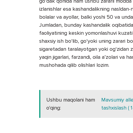
go‘dak qonida ham ushbu zararli modda k
izlanishlar esa kashandalikning nasldan-n
bolalar va ayollar, balki yoshi 50 va und
Jumladan, bunday kashandalik oqibatida 10
faoliyatining keskin yomonlashuvi kuzati
shaxsiy ish bo‘lib, go‘yoki uning zarari 
sigaretadan taralayotgan yoki og‘zidan z
yaqin jigarlari, farzandi, oila a’zolari va
mushohada qilib olishlari lozim.
Ushbu maqolani ham
Mavsumiy aller
o'qing:
tashxislash ( 1