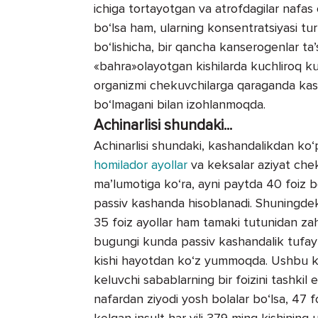
ichiga tortayotgan va atrofdagilar nafas
bo‘lsa ham, ularning konsentratsiyasi tur
bo‘lishicha, bir qancha kanserogenlar ta
«bahra»olayotgan kishilarda kuchliroq kuz
organizmi chekuvchilarga qaraganda kash
bo‘lmagani bilan izohlanmoqda.
Achinarlisi shundaki...
Achinarlisi shundaki, kashandalikdan ko‘
homilador ayollar
va keksalar aziyat chek
ma’lumotiga ko‘ra, ayni paytda 40 foiz bo
passiv kashanda hisoblanadi. Shuningdek, 
35 foiz ayollar ham tamaki tutunidan zaha
bugungi kunda passiv kashandalik tufayl
kishi hayotdan ko‘z yummoqda. Ushbu ko‘
keluvchi sabablarning bir foizini tashkil
nafardan ziyodi yosh bolalar bo‘lsa, 47 fo
kelgan insult har yili 379 ming kishining 