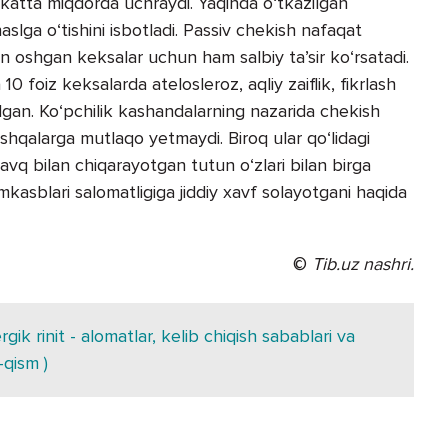
atta miqdorda uchraydi. Yaqinda o‘tkazilgan
aslga o‘tishini isbotladi. Passiv chekish nafaqat
an oshgan keksalar uchun ham salbiy ta’sir ko‘rsatadi.
 foiz keksalarda atelosleroz, aqliy zaiflik, fikrlash
lgan. Ko‘pchilik kashandalarning nazarida chekish
boshqalarga mutlaqo yetmaydi. Biroq ular qo‘lidagi
avq bilan chiqarayotgan tutun o‘zlari bilan birga
 hamkasblari salomatligiga jiddiy xavf solayotgani haqida
©
Tib.uz nashri.
gik rinit - alomatlar, kelib chiqish sabablari va
-qism )