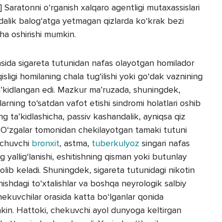
 Saratonni o‘rganish xalqaro agentligi mutaxassislari
dalik balog‘atga yetmagan qizlarda ko‘krak bezi
cha oshirishi mumkin.
asida sigareta tutunidan nafas olayotgan homilador
sligi homilaning chala tug‘ilishi yoki go‘dak vaznining
ta’kidlangan edi. Mazkur ma’ruzada, shuningdek,
arning to‘satdan vafot etishi sindromi holatlari oshib
ng ta’kidlashicha, passiv kashandalik, ayniqsa qiz
i. O‘zgalar tomonidan chekilayotgan tamaki tutuni
kechuvchi
bronxit
, astma,
tuberkulyoz
singari nafas
ning yallig‘lanishi, eshitishning qisman yoki butunlay
a olib keladi. Shuningdek, sigareta tutunidagi nikotin
anishdagi to‘xtalishlar va boshqa neyrologik salbiy
, chekuvchilar orasida katta bo‘lganlar qonida
mkin. Hattoki, chekuvchi ayol dunyoga keltirgan