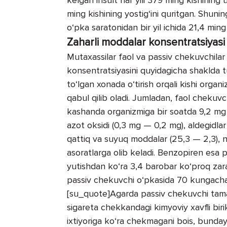
ming kishining yostig‘ini quritgan. Shun
o‘pka saratonidan bir yil ichida 21,4 mi
Zaharli moddalar konsentratsiyasi
Mutaxassilar faol va passiv chekuvchilar
konsentratsiyasini quyidagicha shaklda t
to‘lgan xonada o‘tirish orqali kishi orga
qabul qilib oladi. Jumladan, faol chekuvc
kashanda organizmiga bir soatda 9,2 mg h
azot oksidi (0,3 mg — 0,2 mg), aldegidlar (
qattiq va suyuq moddalar (25,3 — 2,3), ni
asoratlarga olib keladi. Benzopiren esa p
yutishdan ko‘ra 3,4 barobar ko‘proq zara
passiv chekuvchi o‘pkasida 70 kungacha s
[su_quote]Agarda passiv chekuvchi tama
sigareta chekkandagi kimyoviy xavfli birik
ixtiyoriga ko‘ra chekmagani bois, bunday k