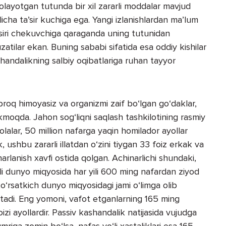
 olayotgan tutunda bir xil zararli moddalar mavjud
licha ta’sir kuchiga ega. Yangi izlanishlardan ma’lum
’siri chekuvchiga qaraganda uning tutunidan
atilar ekan. Buning sababi sifatida esa oddiy kishilar
andalikning salbiy oqibatlariga ruhan tayyor
proq himoyasiz va organizmi zaif bo‘lgan go‘daklar,
moqda. Jahon sog‘liqni saqlash tashkilotining rasmiy
lalar, 50 million nafarga yaqin homilador ayollar
ushbu zararli illatdan o‘zini tiygan 33 foiz erkak va
rlanish xavfi ostida qolgan. Achinarlichi shundaki,
i dunyo miqyosida har yili 600 ming nafardan ziyod
rsatkich dunyo miqyosidagi jami o‘limga olib
 etadi. Eng yomoni, vafot etganlarning 165 ming
izi ayollardir. Passiv kashandalik natijasida vujudga
umriga zomin bo‘lsa, nafas yo‘li xastaliklari esa 165