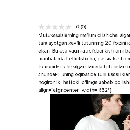
0 (0)
Mutuxassislarning ma’lum qilishicha, sig
taralayotgan xavfli tutunning 20 foizini i
ekan. Bu esa yaqin-atrofdagi kishilarni be
manbalarda keltirilishicha, passiv kasha
tomonidan chekilgan tamaki tutunidan naf
shundaki, uning oqibatida turli kasallikla
nogironlik, hattoki, o‘limga sabab bo‘li
align="aligncenter" width="652"]