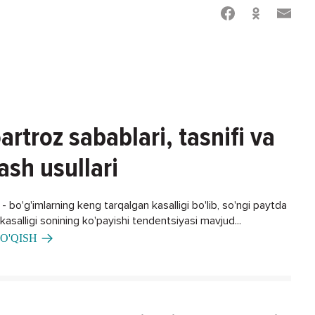
artroz sabablari, tasnifi va
ash usullari
 bo'g'imlarning keng tarqalgan kasalligi bo'lib, so'ngi paytda
asalligi sonining ko'payishi tendentsiyasi mavjud...
O'QISH