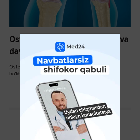
Osteoartroz sabablari, tasnifi va
davolash usullari
Osteoartroz - bo'g'imlarning keng tarqalgan kasalligi
bo'lib, so'ngi paytda osteoartroz kasalligi sonining
ko'payishi tendentsiyasi mavjud...
DAVOMINI O'QISH