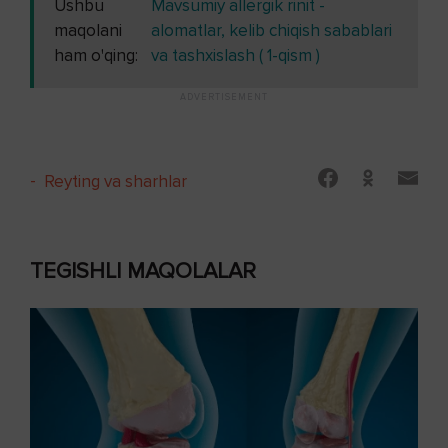
Ushbu
Mavsumiy allergik rinit -
maqolani
alomatlar, kelib chiqish sabablari
ham o'qing:
va tashxislash ( 1-qism )
-
Reyting va sharhlar
TEGISHLI MAQOLALAR