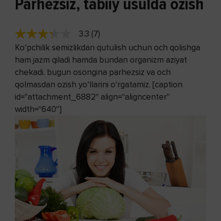
Parhezsiz, tabiiy usulda ozish
3.3 (7)
Ko‘pchilik semizlikdan qutulish uchun och qolishga
ham jazm qiladi hamda bundan organizm aziyat
chekadi. bugun osongina parhezsiz va och
qolmasdan ozish yo‘llarini o‘rgatamiz. [caption
id="attachment_6882" align="aligncenter"
width="640"]