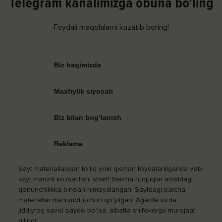
Telegram kanalimizga obuna bo'ling
Foydali maqolalarni kuzatib boring!
Biz haqimizda
Maxfiylik siyosati
Biz bilan bog‘lanish
Reklama
Sayt materiallaridan to‘liq yoki qisman foydalanilganda veb-
sayt manzili ko‘rsatilishi shart! Barcha huquqlar amaldagi
qonunchilikka binoan himoyalangan. Saytdagi barcha
materiallar ma’lumot uchun qo‘yilgan. Agarda sizda
jiddiyroq savol paydo bo‘lsa, albatta shifokorga murojaat
qiling!