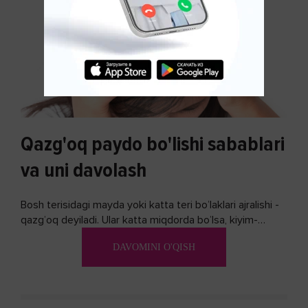
Qazg'oq paydo bo'lishi sabablari
va uni davolash
Bosh terisidagi mayda yoki katta teri bo’laklari ajralishi -
qazg’oq deyiladi. Ular katta miqdorda bo’lsa, kiyim-
kechakka tushib, yoqimsiz...
DAVOMINI O'QISH