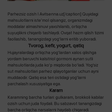
Parhezsiz ozish | Avitsenna.uz[/caption] Quyidagi
mahsulotlarni iste’mol qilsangiz, organizmdagi
moddalar almashinuvi yaxshilanib, ortiqcha
suyuqlikni chiqarib tashlaydi. Ovqat hazm qilish tizimi
faollashib, tanangizdagi yog‘larni eritib yuboradi.
Tvorog, kefir, yogurt, qatiq
Hujayralardagi ortiqcha yog‘lardan xalos qilishga
yordam beruvchi kalsitriol gormoni aynan sutli
mahsulotlarda juda ko‘p miqdorda bo‘ladi. Yog‘siz
sut mahsulotlari parhez qilayotganlar uchun ayni
muddaodir. Qatiq esa teri ostidagi yog‘larni
parchalash xususiyatiga ega.
Karam
Karamning barcha turlari: gulkaram, brokkoli kabilar
ozish uchun juda foydali. Bu sabzavot tanangizdagi
barcha ortiqcha narsalarni haydab chiqaradi.