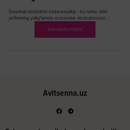
Surunkali obstruktiv o'pka kasalligi - bu nafas olish
yo'llarining yallig'lanishi va bronxlar obstruktsiyasi
(shishishi) bilan tavsiflangan...
DAVOMINI O'QISH
Avitsenna.uz