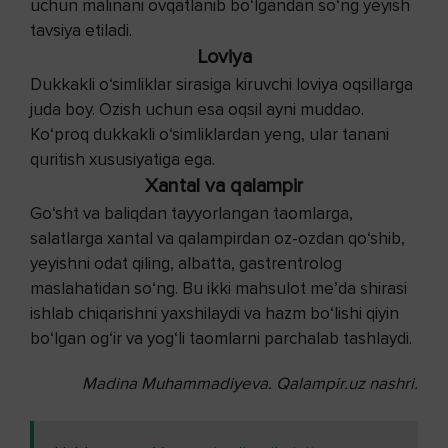
uchun malinani ovqatlanib bo‘lgandan so‘ng yeyish
tavsiya etiladi.
Loviya
Dukkakli o‘simliklar sirasiga kiruvchi loviya oqsillarga
juda boy. Ozish uchun esa oqsil ayni muddao.
Ko‘proq dukkakli o‘simliklardan yeng, ular tanani
quritish xususiyatiga ega.
Xantal va qalampir
Go‘sht va baliqdan tayyorlangan taomlarga,
salatlarga xantal va qalampirdan oz-ozdan qo‘shib,
yeyishni odat qiling, albatta, gastrentrolog
maslahatidan so‘ng. Bu ikki mahsulot me’da shirasi
ishlab chiqarishni yaxshilaydi va hazm bo‘lishi qiyin
bo‘lgan og‘ir va yog‘li taomlarni parchalab tashlaydi.
Madina Muhammadiyeva. Qalampir.uz nashri.