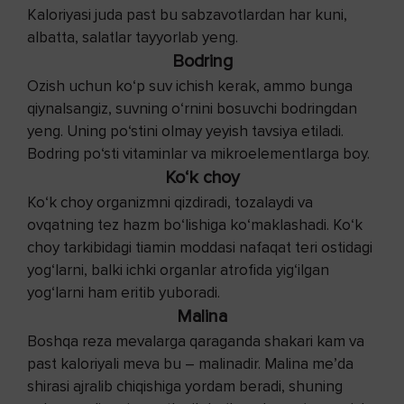
Kaloriyasi juda past bu sabzavotlardan har kuni,
albatta, salatlar tayyorlab yeng.
Bodring
Ozish uchun ko‘p suv ichish kerak, ammo bunga
qiynalsangiz, suvning o‘rnini bosuvchi bodringdan
yeng. Uning po‘stini olmay yeyish tavsiya etiladi.
Bodring po‘sti vitaminlar va mikroelementlarga boy.
Ko‘k choy
Ko‘k choy organizmni qizdiradi, tozalaydi va
ovqatning tez hazm bo‘lishiga ko‘maklashadi. Ko‘k
choy tarkibidagi tiamin moddasi nafaqat teri ostidagi
yog‘larni, balki ichki organlar atrofida yig‘ilgan
yog‘larni ham eritib yuboradi.
Malina
Boshqa reza mevalarga qaraganda shakari kam va
past kaloriyali meva bu – malinadir. Malina me’da
shirasi ajralib chiqishiga yordam beradi, shuning