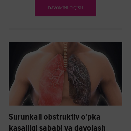
aylanadi. Ushbu noxush alomatlardan xalos bo'lishning
DAVOMINI O'QISH
biron bir usuli bormi?
Surunkali obstruktiv o'pka
kasalligi sababi va davolash