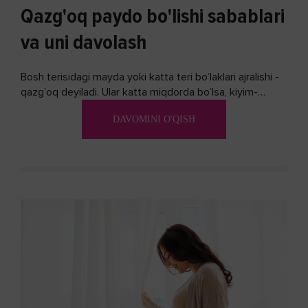
Qazg'oq paydo bo'lishi sabablari
va uni davolash
Bosh terisidagi mayda yoki katta teri bo’laklari ajralishi -
qazg’oq deyiladi. Ular katta miqdorda bo’lsa, kiyim-
kechakka tushib, yoqimsiz...
DAVOMINI O'QISH