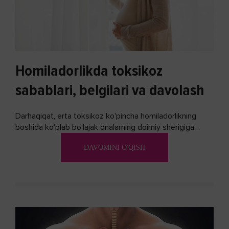
Homiladorlikda toksikoz
sabablari, belgilari va davolash
Darhaqiqat, erta toksikoz ko'pincha homiladorlikning
boshida ko'plab bo’lajak onalarning doimiy sherigiga
aylanadi. Ushbu noxush alomatlardan xalos bo'lishning
DAVOMINI O'QISH
biron bir usuli bormi?