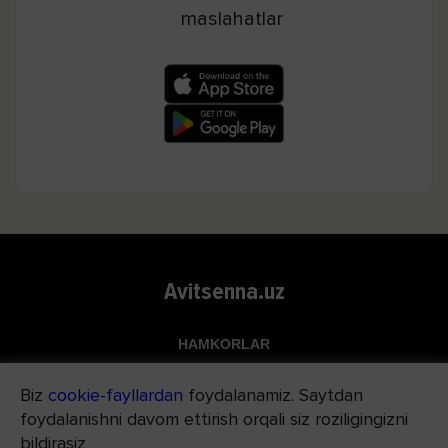
maslahatlar
Avitsenna.uz
HAMKORLAR
Top.uz
Biz
cookie-fayllardan
foydalanamiz. Saytdan
Apteka.uz
foydalanishni davom ettirish orqali siz roziligingizni
Med24.uz
bildirasiz