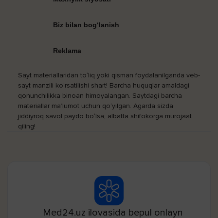
Biz bilan bog‘lanish
Reklama
Sayt materiallaridan to‘liq yoki qisman foydalanilganda veb-
sayt manzili ko‘rsatilishi shart! Barcha huquqlar amaldagi
qonunchilikka binoan himoyalangan. Saytdagi barcha
materiallar ma’lumot uchun qo‘yilgan. Agarda sizda
jiddiyroq savol paydo bo‘lsa, albatta shifokorga murojaat
qiling!
Med24.uz ilovasida bepul onlayn