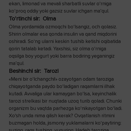
ekan, limonad va mevali sharbatli suvlar o‘rniga
ko‘proq oddiy yoki gazsiz suvlar ichgan ma’qul.
To‘rtinchi sir: Olma
Olma yordamida ozmoqchi bo‘lsangiz, och qolasiz.
Shirin olmalar esa qonda insulin va qand miqdorini
oshiradi. So‘ng ularni keskin tushib ketishi oqibatida
qorin tatalab ketadi. Yaxshisi, siz olma o‘rniga
oqsilga boy yogurt yoki barra bodiring yeganingiz
ma’qul.
Beshinchi sir: Tarozi
«Meni bir o‘lchangchi!» ozayotgan odam taroziga
chiqayotganda paydo bo‘ladigan raqamlarni ilhak
kutadi. Avvaliga ular kamaygan bo‘lsa, keyinchalik
tarozi strelkasi bir nuqtada uzoq turib qoladi. Chunki
organizm bu vaqtda parhezga ko‘nikayotgan bo‘ladi.
Xo‘sh unda nima qilish kerak? Ovqatlanish ritmini
buzmagan holda, jismoniy yuklamalarni ko‘paytiring:
suzing, raqs tushing, yuguring. Hadeb taroziga