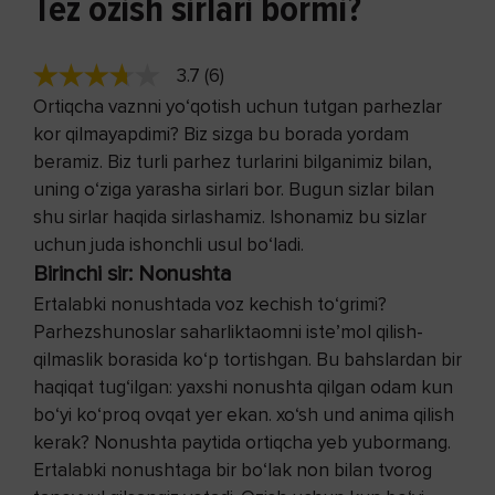
Tez ozish sirlari bormi?
3.7 (6)
Ortiqcha vaznni yo‘qotish uchun tutgan parhezlar
kor qilmayapdimi? Biz sizga bu borada yordam
beramiz. Biz turli parhez turlarini bilganimiz bilan,
uning o‘ziga yarasha sirlari bor. Bugun sizlar bilan
shu sirlar haqida sirlashamiz. Ishonamiz bu sizlar
uchun juda ishonchli usul bo‘ladi.
Birinchi sir: Nonushta
Ertalabki nonushtada voz kechish to‘grimi?
Parhezshunoslar saharliktaomni iste’mol qilish-
qilmaslik borasida ko‘p tortishgan. Bu bahslardan bir
haqiqat tug‘ilgan: yaxshi nonushta qilgan odam kun
bo‘yi ko‘proq ovqat yer ekan. xo‘sh und anima qilish
kerak? Nonushta paytida ortiqcha yeb yubormang.
Ertalabki nonushtaga bir bo‘lak non bilan tvorog