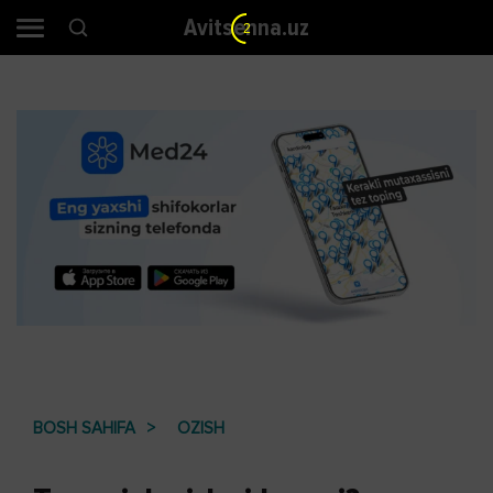
Avitsenna.uz
2
BOSH SAHIFA
OZISH