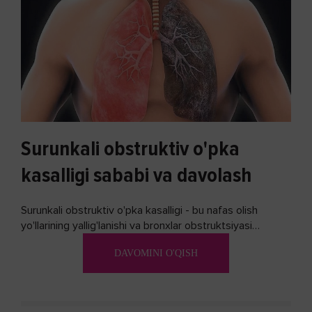
Surunkali obstruktiv o'pka
kasalligi sababi va davolash
Surunkali obstruktiv o'pka kasalligi - bu nafas olish
yo'llarining yallig'lanishi va bronxlar obstruktsiyasi
(shishishi) bilan tavsiflangan...
DAVOMINI O'QISH