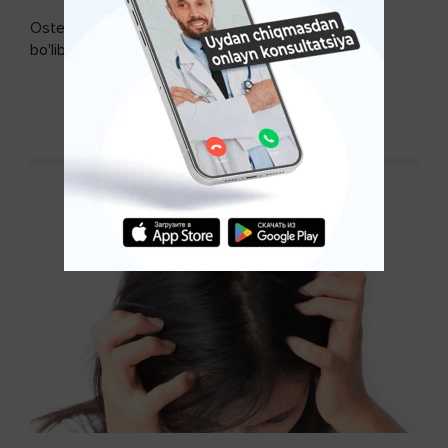
Osteoartroz - bo'g'imlarning keng tarqalgan kasalligi
bo'lib, so'ngi paytda osteoartroz kasalligi sonining
ko'payishi tendentsiyasi mavjud...
DAVOMINI O'QISH