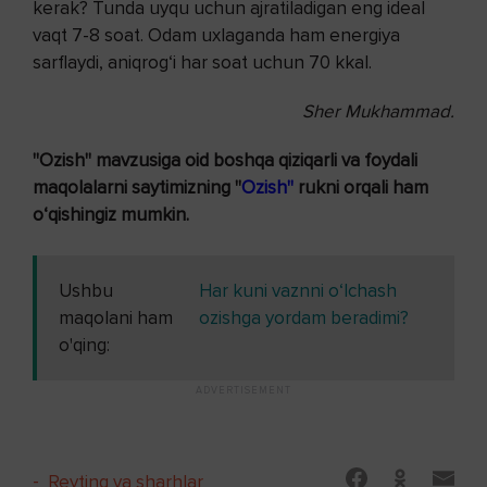
kerak? Tunda uyqu uchun ajratiladigan eng ideal
vaqt 7-8 soat. Odam uxlaganda ham energiya
sarflaydi, aniqrog‘i har soat uchun 70 kkal.
Sher Mukhammad.
"Ozish" mavzusiga oid boshqa qiziqarli va foydali
maqolalarni saytimizning "
Ozish"
rukni orqali ham
o‘qishingiz mumkin.
Ushbu
Har kuni vaznni o‘lchash
maqolani ham
ozishga yordam beradimi?
o'qing:
-
Reyting va sharhlar