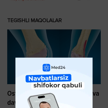
TEGISHLI MAQOLALAR
Osteoartroz sabablari, tasnifi va
davolash usullari