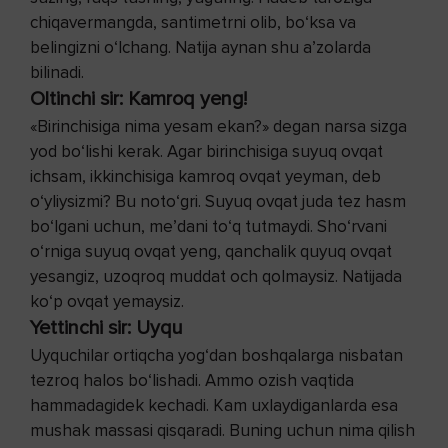
chiqavermangda, santimetrni olib, bo‘ksa va
belingizni o‘lchang. Natija aynan shu a’zolarda
bilinadi.
Oltinchi sir: Kamroq yeng!
«Birinchisiga nima yesam ekan?» degan narsa sizga
yod bo‘lishi kerak. Agar birinchisiga suyuq ovqat
ichsam, ikkinchisiga kamroq ovqat yeyman, deb
o‘yliysizmi? Bu noto‘gri. Suyuq ovqat juda tez hasm
bo‘lgani uchun, me’dani to‘q tutmaydi. Sho‘rvani
o‘rniga suyuq ovqat yeng, qanchalik quyuq ovqat
yesangiz, uzoqroq muddat och qolmaysiz. Natijada
ko‘p ovqat yemaysiz.
Yettinchi sir: Uyqu
Uyquchilar ortiqcha yog‘dan boshqalarga nisbatan
tezroq halos bo‘lishadi. Ammo ozish vaqtida
hammadagidek kechadi. Kam uxlaydiganlarda esa
mushak massasi qisqaradi. Buning uchun nima qilish