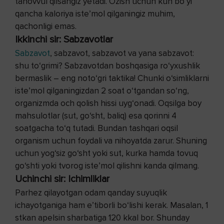
tanovvul qilsangiz yetadi. Ozish uchun kun bo‘yi
qancha kaloriya iste’mol qilganingiz muhim,
qachonligi emas.
Ikkinchi sir: Sabzavotlar
Sabzavot
, sabzavot, sabzavot va yana sabzavot:
shu to‘grimi? Sabzavotdan boshqasiga ro‘yxushlik
bermaslik – eng noto‘gri taktika! Chunki o‘simliklarni
iste’mol qilganingizdan 2 soat o‘tgandan so‘ng,
organizmda och qolish hissi uyg‘onadi. Oqsilga boy
mahsulotlar (sut, go‘sht, baliq) esa qorinni 4
soatgacha to‘q tutadi. Bundan tashqari oqsil
organism uchun foydali va nihoyatda zarur. Shuning
uchun yog‘siz go‘sht yoki sut, kurka hamda tovuq
go‘shti yoki tvorog iste’mol qilishni kanda qilmang.
Uchinchi sir: Ichimliklar
Parhez qilayotgan odam qanday suyuqlik
ichayotganiga ham e’tiborli bo‘lishi kerak. Masalan, 1
stkan apelsin sharbatiga 120 kkal bor. Shunday